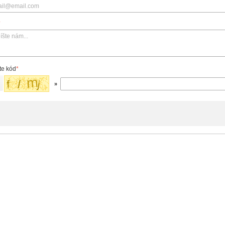
*
te kód
*
»