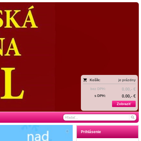
Košík:
je prázdny
bez DPH:
0.00,- €
s DPH:
0.00,- €
Zobraziť
Prihlásenie