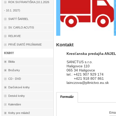
ROK SV.FRANTIŠKA (10.1.2026
- 10.1. 2027)
SVATÝ ŠARBEL
SV. CARLO ACUTIS
RELIKVIE
Kontakt
PRVÉ SVATÉ PRIJÍMANIE
KNIHY
Kresťanska predajňa ANJE
SANCTUS s.r.o.
Biblia
Haligovce 110
065 34 Haligovce
Brožurky
tel.: +421 907 929 174
+421 918 807 861
CD - DVD
lainczova@pltnictvo.eu.sk
Darčekové knihy
Detské knihy
Formulár
Kalendáre
Emai
Knihy pre mládež