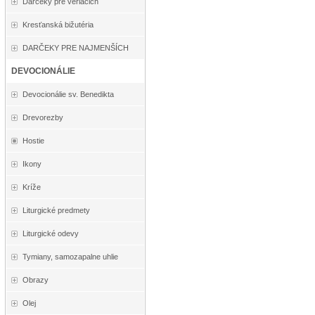
Darčeky pre veriacich
Kresťanská bižutéria
DARČEKY PRE NAJMENŠÍCH
DEVOCIONÁLIE
Devocionálie sv. Benedikta
Drevorezby
Hostie
Ikony
Kríže
Liturgické predmety
Liturgické odevy
Tymiany, samozapalne uhlie
Obrazy
Olej