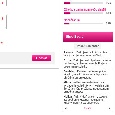
16%
Ešte by som na ňom niečo zlepšil
16%
Nepáči sa mi
13%
ShoutBoard
Pridať komentár
Renata :
  Ďakujem za krásny obraz, 
ktorý darujeme mame na 80-tku.
Odoslať
Anna:
  Dakujem velmi pekne , anjel je 
nadherny,rychle vybavenie.Prajem 
pozehnane sviatky
Daniela :
  Ďakujem krásne, prišlo 
všetko, všetko je super, sliepočky v 
ohrádka sú prekrásne.
Mária:
  veľmi pekne ďakujem za 
vybavenie objednávky. myslela som, 
že už ani túto brožúrku nedostanem. 
srdečna vďaka
Nelka:
  Pekný deň prajem , dakujem 
za doučenie krásnej modlitebnej 
knižky, dcerka sa bude tešiť.
1 / 25