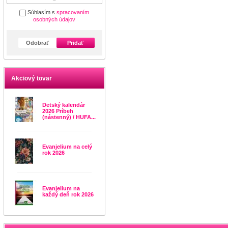
Súhlasím s
spracovaním
osobných údajov
Odobrať
Pridať
Akciový tovar
Detský kalendár
2026 Príbeh
(nástenný) / HUFA...
Evanjelium na celý
rok 2026
Evanjelium na
každý deň rok 2026