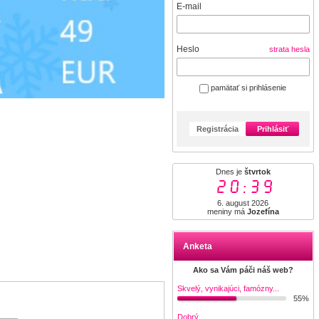
E-mail
Heslo
strata hesla
pamätať si prihlásenie
Registrácia
Prihlásiť
Dnes je
štvrtok
20:39
6. august 2026
meniny má
Jozefína
Anketa
Ako sa Vám páči náš web?
Skvelý, vynikajúci, famózny...
55%
Dobrý