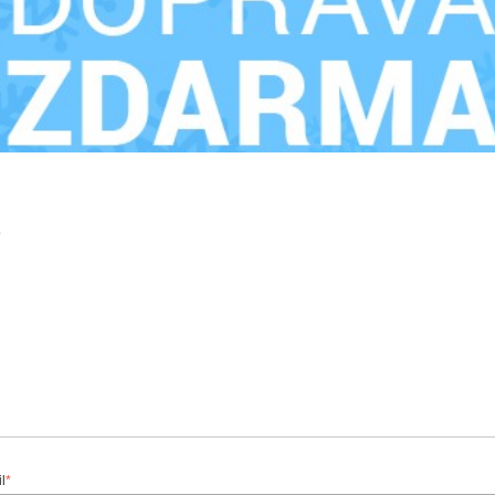
L
l
*