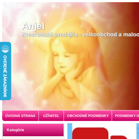
Anjel
Kresťanská predajňa - velkoobchod a malo
ÚVODNÁ STRANA
UŽÍVATEĽ
OBCHODNÉ PODMIENKY
PODMIENKY 
Kategórie