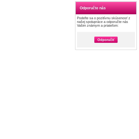
Odporučte nás
Podeľte sa o pozitívnu skúsenosť z
našej spolupráce a odporučte nás
Vašim známym a priateľom:
Odporučiť