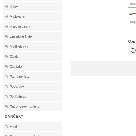
Knihy
Text
Antikvariát
Križové cesty
Liturgické knihy
Opíš
Modlitebníky
Obaly
Obrázky
Pamätné listy
Pozdravy
Pohľadnice
Ružencové kartičky
DARČEKY
Anjeli