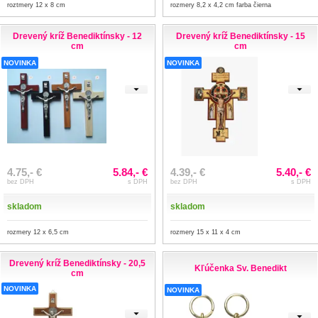
roztmery 12 x 8 cm
rozmery 8,2 x 4,2 cm farba čierna
Drevený kríž Benediktínsky - 12
Drevený kríž Benediktínsky - 15
cm
cm
NOVINKA
NOVINKA
4.75,- €
5.84,- €
4.39,- €
5.40,- €
bez DPH
s DPH
bez DPH
s DPH
skladom
skladom
rozmery 12 x 6,5 cm
rozmery 15 x 11 x 4 cm
Drevený kríž Benediktínsky - 20,5
Kľúčenka Sv. Benedikt
cm
NOVINKA
NOVINKA