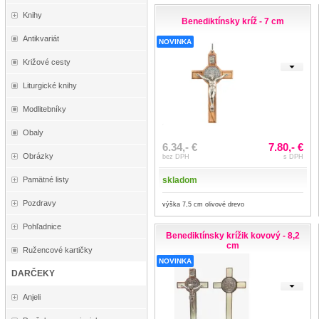
Knihy
Benediktínsky kríž - 7 cm
Antikvariát
NOVINKA
Križové cesty
Liturgické knihy
Modlitebníky
Obaly
6.34,- €
7.80,- €
Obrázky
bez DPH
s DPH
skladom
Pamätné listy
Pozdravy
výška 7,5 cm olivové drevo
Pohľadnice
Benediktínsky krížik kovový - 8,2
cm
Ružencové kartičky
NOVINKA
DARČEKY
Anjeli