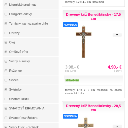
rozmery 8,2 x 4,2 cm farba biela
Liturgické predmety
Liturgické odevy
Drevený kríž Benediktínsky - 17,5
cm
Tymiany, samozapalne uhlie
NOVINKA
Obrazy
Olej
Omšové víno
Sochy a sošky
3.98,- €
4.90,- €
Ružence
bez DPH
s DPH
skladom
Sviece
Svietniky
tozmery 17,5 x 9 cm medaiom na oboch
stranách krížika
Sviatosť krstu
Drevený kríž Benediktínsky - 20,5
SVIATOSŤ BIRMOVANIA
cm
NOVINKA
Sviatosť manželstva
Svätý Otec František