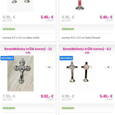
4.39,- €
5.40,- €
4.39,- €
5.40,- €
bez DPH
s DPH
bez DPH
s DPH
skladom
skladom
rozmery 8,2 x 4,2 cm farba modrá
rozmery 8,2 x 4,2 cm farba červená
Benediktínsky krížik kovový - 12
Benediktínsky krížik kovový - 8.2
cm
cm
NOVINKA
NOVINKA
7.33,- €
9.02,- €
4.39,- €
5.40,- €
bez DPH
s DPH
bez DPH
s DPH
skladom
skladom