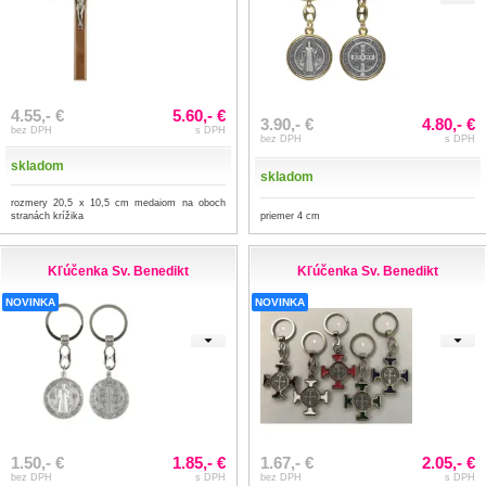
4.55,- €
5.60,- €
3.90,- €
4.80,- €
bez DPH
s DPH
bez DPH
s DPH
skladom
skladom
rozmery 20,5 x 10,5 cm medaiom na oboch
stranách krížika
priemer 4 cm
Kľúčenka Sv. Benedikt
Kľúčenka Sv. Benedikt
NOVINKA
NOVINKA
1.50,- €
1.85,- €
1.67,- €
2.05,- €
bez DPH
s DPH
bez DPH
s DPH