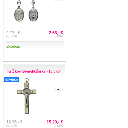
2.17,- €
2.66,- €
bez DPH
s DPH
skladom
-
Kríž kov. Benediktínsky - 13,5 cm
NOVINKA
12.36,- €
15.20,- €
bez DPH
s DPH