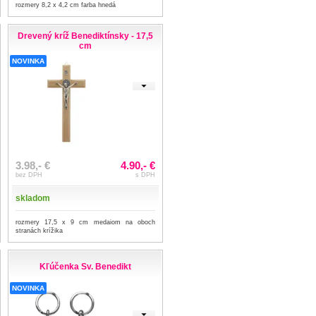
rozmery 8,2 x 4,2 cm farba hnedá
Drevený kríž Benediktínsky - 17,5
cm
NOVINKA
3.98,- €
4.90,- €
bez DPH
s DPH
skladom
rozmery 17,5 x 9 cm medaiom na oboch
stranách krížika
Kľúčenka Sv. Benedikt
NOVINKA