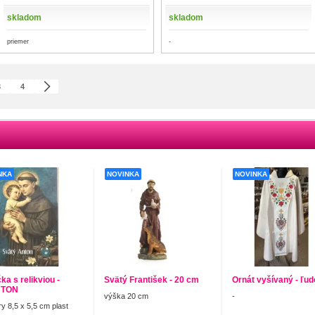
skladom
skladom
priemer
-
3
4
NKA
NOVINKA
NOVINKA
ka s relikviou -
Svätý František - 20 cm
Ornát vyšívaný - ľu
NTON
výška 20 cm
-
y 8,5 x 5,5 cm plast