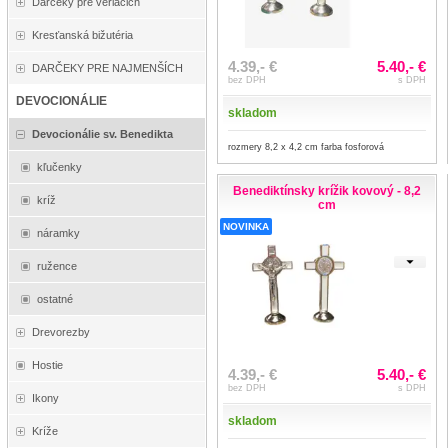
Darčeky pre veriacich
Kresťanská bižutéria
4.39,- €
5.40,- €
DARČEKY PRE NAJMENŠÍCH
bez DPH
s DPH
DEVOCIONÁLIE
skladom
Devocionálie sv. Benedikta
rozmery 8,2 x 4,2 cm farba fosforová
kľučenky
Benediktínsky krížik kovový - 8,2
kríž
cm
NOVINKA
náramky
ružence
ostatné
Drevorezby
Hostie
4.39,- €
5.40,- €
bez DPH
s DPH
Ikony
skladom
Kríže