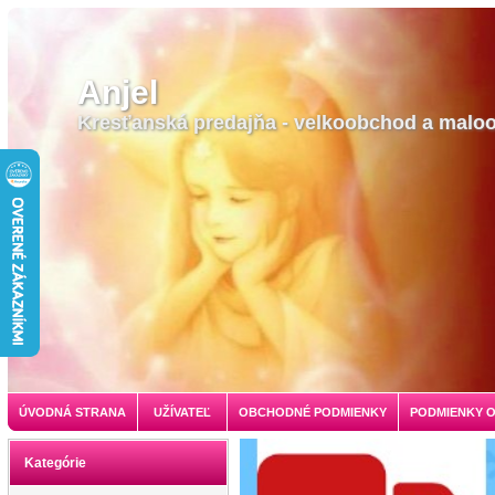
Anjel
Kresťanská predajňa - velkoobchod a malo
ÚVODNÁ STRANA
UŽÍVATEĽ
OBCHODNÉ PODMIENKY
PODMIENKY 
Kategórie