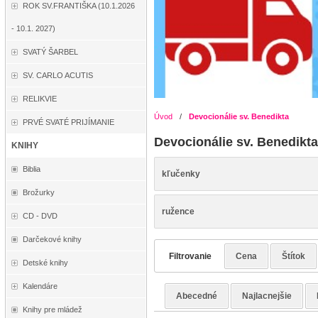
ROK SV.FRANTIŠKA (10.1.2026
- 10.1. 2027)
SVATÝ ŠARBEL
SV. CARLO ACUTIS
RELIKVIE
Úvod
/
Devocionálie sv. Benedikta
PRVÉ SVATÉ PRIJÍMANIE
Devocionálie sv. Benedikt
KNIHY
Biblia
kľučenky
Brožurky
ružence
CD - DVD
Darčekové knihy
Filtrovanie
Cena
Štítok
Detské knihy
Kalendáre
Abecedné
Najlacnejšie
Knihy pre mládež