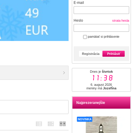
E-mail
Heslo
strata hesla
pamätať si prihlásenie
Registrácia
Prihlásiť
Dnes je
štvrtok
11:38
6. august 2026
meniny má
Jozefína
Najprezeranejšie
NOVINKA