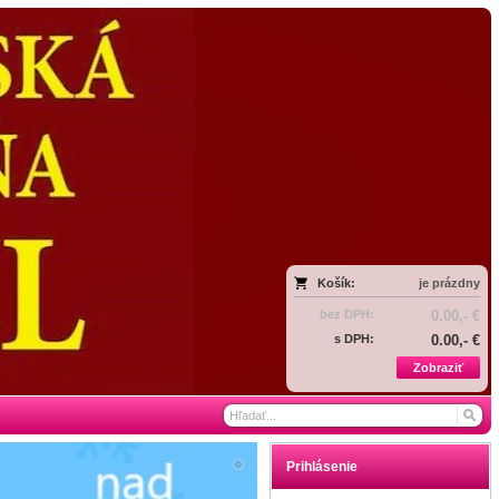
Košík:
je prázdny
bez DPH:
0.00,- €
s DPH:
0.00,- €
Zobraziť
Prihlásenie