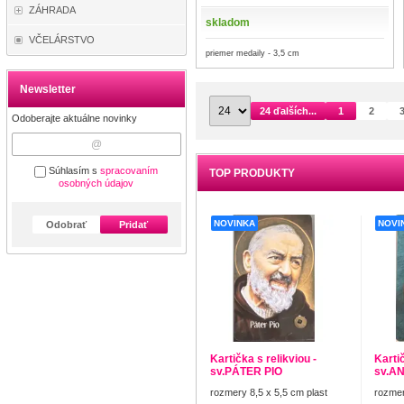
ZÁHRADA
skladom
VČELÁRSTVO
priemer medaily - 3,5 cm
Newsletter
24 ďalších...
1
2
Odoberajte aktuálne novinky
Súhlasím s
spracovaním
TOP PRODUKTY
osobných údajov
NOVINKA
NOVI
Odobrať
Pridať
Kartička s relikviou -
Kartič
sv.PÁTER PIO
sv.A
rozmery 8,5 x 5,5 cm plast
rozmer