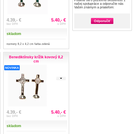
Podeľte sa o pozitívnu skúsenosť z
našej spolupráce a odporučte nás
Vašim známym a priateľom:
4.39,- €
5.40,- €
Odporučiť
bez DPH
s DPH
skladom
rozmery 8,2 x 4,2 cm farba zelená
Benediktínsky krížik kovový 8,2
cm
NOVINKA
4.39,- €
5.40,- €
bez DPH
s DPH
skladom