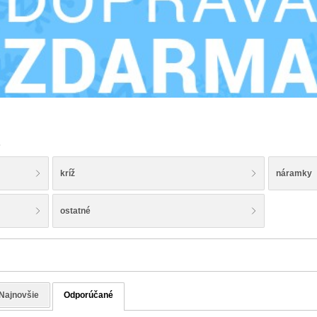
a
kríž
náramky
ostatné
Najnovšie
Odporúčané