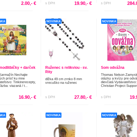
2.00,- €
19.90,- €
284.
s DPH
s DPH
NKA
NOVINKA
NOVINKA
modlitbičky + darček
Ruženec s relikviou - sv.
Som odvážna
Rity
Karmažín Nechajte
Thomas Nelson Zamysle
ých prísť ku mne
otázky a kvízy pre odv
dlžka 49 cm zrnko 8 mm
teľstvo: Tinkinerecepty,
dievčatá Vydavateľstvo:
vrecuško na ruženec
Väzba: viazaná / t...
Christian Project Support
16.90,- €
27.80,- €
19.
s DPH
s DPH
NKA
NOVINKA
NOVINKA