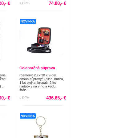
00,- €
74.80,- €
s DPH
NOVINKA
Celebračná súprava
nia,
rozmery: 23 x 30 x 9 cm
ážne
obsah súpravy: kalich, burza,
1 ks olejka, kropáč, 2 ks
 ...
nádobky na víno a vodu,
štóla...
90,- €
436.65,- €
s DPH
NOVINKA