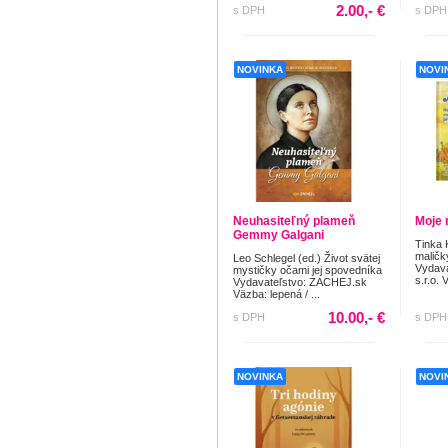
2.00,- €
s DPH
s DPH
NOVINKA
NOVI
Neuhasiteľný plameň
Moje 
Gemmy Galgani
Tinka 
maličk
Leo Schlegel (ed.) Život svätej
Vydava
mystičky očami jej spovedníka
s.r.o. 
Vydavateľstvo: ZACHEJ.sk
Väzba: lepená / ...
10.00,- €
s DPH
s DPH
NOVINKA
NOVI