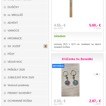
DUŠIČKY
sv. MIKULÁŠ
ADVENT
4.55,- €
5.60,- €
bez DPH
s DPH
VIANOCE
skladom
HROMNICE
rozmery 20,5 x 10,5 cm medaiom na oboch
SV. JOZEF
stranách krížika
PÔST
Kľúčenka Sv. Benedikt
VEĽKÁ NOC
NOVINKA
PAŠKÁLY 2026
JUBILEJNÝ ROK 2025
Voskové predmety
PIENINY SUVENÍRY
2.33,- €
2.87,- €
OCHRANNÉ RÚŠKA
bez DPH
s DPH