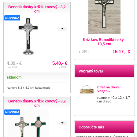
Benediktínsky krížik kovový - 8,2
cm
NOVINKA
Kríž kov. Benediktínsky -
13,5 cm
15.17,- €
s DPH
4.39,- €
5.40,- €
bez DPH
s DPH
Vybraný tovar
skladom
Citát na dreve:
rozmery 8,2 x 4,2 cm farba hneda
Vitajte...
rozmery 40 x 12 x 1,7
Benediktínsky krížik kovový - 8,2
cm drevo
cm
NOVINKA
Odporučte nás