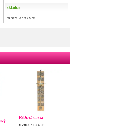
skladom
rozmery 13,5 x 7,5 cm
Krížová cesta
dový
rozmer 34 x 8 cm