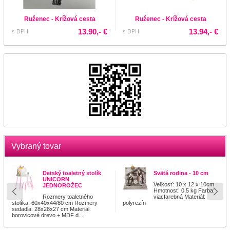
Ruženec - Krížová cesta
Ruženec - Krížová cesta
13.90,- €
13.94,- €
s DPH
s DPH
Vybraný tovar
Detský toaletný stolík
Svätá rodina - 10 cm
UNICORN
Veľkosť: 10 x 12 x 10cm
JEDNOROŽEC
Hmotnosť: 0,5 kg Farba:
Rozmery toaletného
viacfarebná Materiál:
stolíka: 60x40x44/80 cm Rozmery
polyrezín
sedadla: 28x28x27 cm Materiál:
borovicové drevo + MDF d...