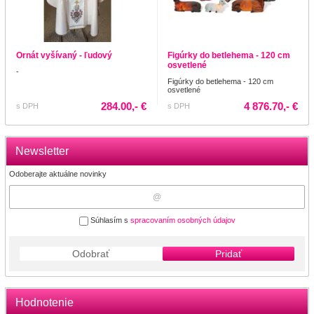
Ornát vyšívaný - ľudový
Figúrky do betlehema - 120 cm
osvetlené
-
Figúrky do betlehema - 120 cm
osvetlené
284.00,- €
4 876.70,- €
s DPH
s DPH
Newsletter
Odoberajte aktuálne novinky
Súhlasím s
spracovaním osobných údajov
Odobrať
Pridať
Hodnotenie