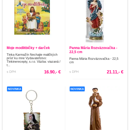
Moje modlitbičky + darček
Panna Mária Rozväzovačka -
22,5 cm
Tinka Karmažín Nechajte maličkých
prísť ku mne Vydavateľstvo:
Panna Mária Rozväzovačka - 22,5
Tinkinerecepty, s.r.o. Väzba: viazaná /
cm
t...
16.90,- €
21.11,- €
s DPH
s DPH
NOVINKA
NOVINKA