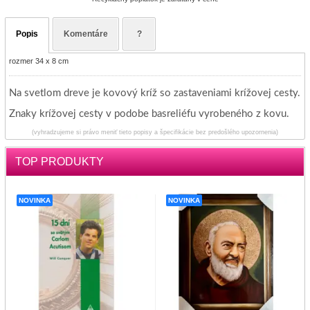
Popis
Komentáre
?
rozmer 34 x 8 cm
Na svetlom dreve je kovový kríž so zastaveniami krížovej cesty.
Znaky krížovej cesty v podobe basreliéfu vyrobeného z kovu.
(vyhradzujeme si právo meniť tieto popisy a špecifikácie bez predošlého upozornenia)
TOP PRODUKTY
NOVINKA
NOVINKA