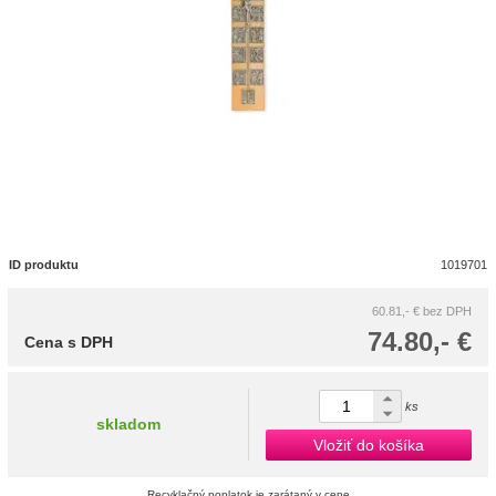
ID produktu
1019701
60.81,- €
bez DPH
74.80,- €
Cena s DPH
ks
skladom
Vložiť do košíka
Recyklačný poplatok je zarátaný v cene