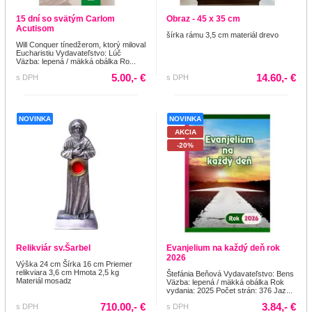
15 dní so svätým Carlom
Obraz - 45 x 35 cm
Acutisom
šírka rámu 3,5 cm materiál drevo
Will Conquer tínedžerom, ktorý miloval
Eucharistiu Vydavateľstvo: Lúč
Väzba: lepená / mäkká obálka Ro...
5.00,- €
14.60,- €
s DPH
s DPH
NOVINKA
NOVINKA
AKCIA
-20%
Relikviár sv.Šarbel
Evanjelium na každý deň rok
2026
Výška 24 cm Šírka 16 cm Priemer
relikviara 3,6 cm Hmota 2,5 kg
Štefánia Beňová Vydavateľstvo: Bens
Materiál mosadz
Väzba: lepená / mäkká obálka Rok
vydania: 2025 Počet strán: 376 Jaz...
710.00,- €
3.84,- €
s DPH
s DPH