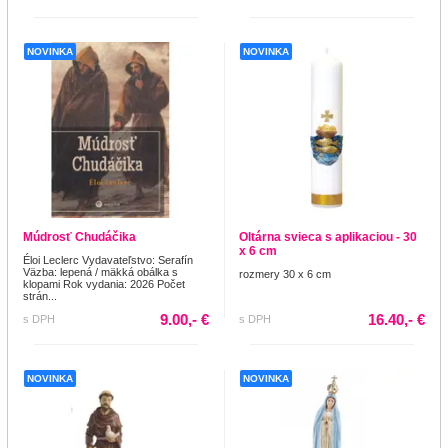
NOVINKA
NOVINKA
Múdrosť Chudáčika
Oltárna svieca s aplikaciou - 30
x 6 cm
Éloi Leclerc Vydavateľstvo: Serafín
Väzba: lepená / mäkká obálka s
rozmery 30 x 6 cm
klopami Rok vydania: 2026 Počet
strán...
9.00,- €
16.40,- €
s DPH
s DPH
NOVINKA
NOVINKA