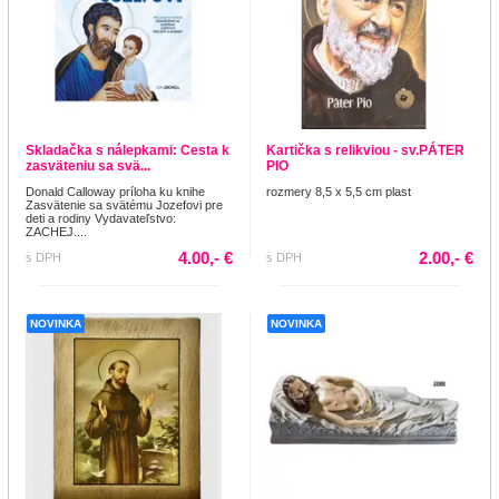
Skladačka s nálepkami: Cesta k
Kartička s relikviou - sv.PÁTER
zasväteniu sa svä...
PIO
Donald Calloway príloha ku knihe
rozmery 8,5 x 5,5 cm plast
Zasvätenie sa svätému Jozefovi pre
deti a rodiny Vydavateľstvo:
ZACHEJ....
4.00,- €
2.00,- €
s DPH
s DPH
NOVINKA
NOVINKA