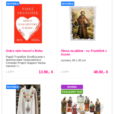
NOVINKA
NOVINKA
Srdce nám hovorí o Bohu
Obraz na plátne - sv. František z
Assisi
Papež František Rozlišovanie v
dnešnej dobe Vydavateľstvo:
rozmery 40 x 30 cm
Christian Project Support Väzba:
viazaná / t...
13.90,- €
48.00,- €
s DPH
s DPH
NOVINKA
BOMBA
POSLEDNÝ KUS