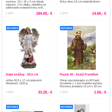
rozmery: 10 x 16 x 5 cm obsah
šírka rámu 3,5 cm materiál drevo
súpravy: 2 ks olejky, nádobka na
udeľovanie sviatosti krstu, kríž.
184.00,- €
14.60,- €
s DPH
s DPH
NOVINKA
NOVINKA
Anjel strážny - 30,5 cm
Puzzle 40 - Svätý František
výška 30,5 x 17 cm polyresín
Obraz pozostávajúci zo 40 častí.
Hmotnosť: 1010 g
Vyrobené z 1 mm hrubého kartónu.
Rozmery produktu 13 cm x 20 cm.
33.20,- €
1.50,- €
s DPH
s DPH
NOVINKA
NOVINKA