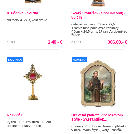
Kľučenka - sv.Rita
Svätý František (s holubicami) -
80 cm
rozmery 4,5 x 3,5 cm drevo
celkom rozmery: 76cm x 22,5cm x
17cm z toho podstavec rozmery :
ť,5cm x 20,5 cm x 17 cm Vyrobené zo
živice. ...
1.40,- €
306.00,- €
s DPH
s DPH
NOVINKA
NOVINKA
Relikviár
Drevená plaketa v barokovom
štýle - Sv.František...
výška - 19,5 cm šírka - 10 cm
priemer kapsuly – 4 cm
rozmery 23 x 17 cm Drevenú plaketu
v barokovom štýle (Svätý František)