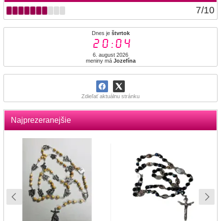
7
/
10
Dnes je
štvrtok
20:04
6. august 2026
meniny má
Jozefína
Zdieľať aktuálnu stránku
Najprezeranejšie