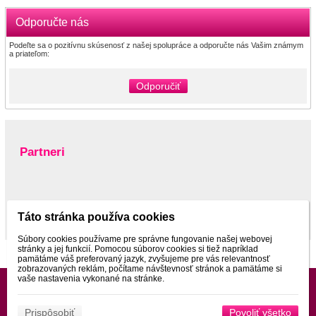
Odporučte nás
Podeľte sa o pozitívnu skúsenosť z našej spolupráce a odporučte nás Vašim známym
a priateľom:
Odporučiť
Partneri
www.pltnictvo.eu
Táto stránka používa cookies
Súbory cookies používame pre správne fungovanie našej webovej
stránky a jej funkcií. Pomocou súborov cookies si tiež napríklad
pamätáme váš preferovaný jazyk, zvyšujeme pre vás relevantnosť
zobrazovaných reklám, počítame návštevnosť stránok a pamätáme si
vaše nastavenia vykonané na stránke.
Prispôsobiť
Povoliť všetko