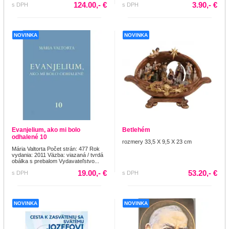
124.00,- €
3.90,- €
s DPH
s DPH
NOVINKA
NOVINKA
Evanjelium, ako mi bolo
Betlehém
odhalené 10
rozmery 33,5 X 9,5 X 23 cm
Mária Valtorta Počet strán: 477 Rok
vydania: 2011 Väzba: viazaná / tvrdá
obálka s prebalom Vydavateľstvo...
19.00,- €
53.20,- €
s DPH
s DPH
NOVINKA
NOVINKA