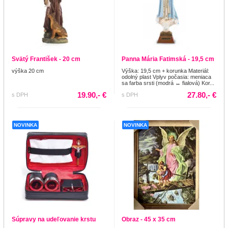
Svätý František - 20 cm
Panna Mária Fatimská - 19,5 cm
výška 20 cm
Výška: 19,5 cm + korunka Materiál:
odolný plast Vplyv počasia: meniaca
sa farba srsti (modrá ↔ fialová) Kor...
19.90,- €
27.80,- €
s DPH
s DPH
NOVINKA
NOVINKA
Súpravy na udeľovanie krstu
Obraz - 45 x 35 cm