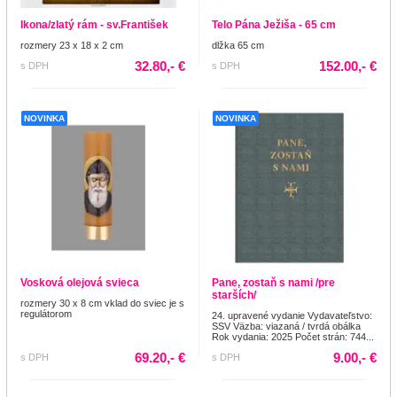
Ikona/zlatý rám - sv.František
Telo Pána Ježiša - 65 cm
rozmery 23 x 18 x 2 cm
dlžka 65 cm
32.80,- €
152.00,- €
s DPH
s DPH
NOVINKA
NOVINKA
Vosková olejová svieca
Pane, zostaň s nami /pre
starších/
rozmery 30 x 8 cm vklad do sviec je s
regulátorom
24. upravené vydanie Vydavateľstvo:
SSV Väzba: viazaná / tvrdá obálka
Rok vydania: 2025 Počet strán: 744...
69.20,- €
9.00,- €
s DPH
s DPH