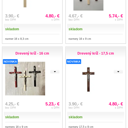
3.90,- €
4.80,- €
4.67,- €
5.74,- €
bez DPH
s DPH
bez DPH
s DPH
skladom
skladom
rozmer 16 x 8,3 cm
rozmery 16 x 9 cm
Drevený kríž - 16 cm
Drevený kríž - 17,5 cm
NOVINKA
NOVINKA
4.25,- €
5.23,- €
3.90,- €
4.80,- €
bez DPH
s DPH
bez DPH
s DPH
skladom
skladom
rozmery 16 x 9 cm
rozmery 17,5 x 9 cm