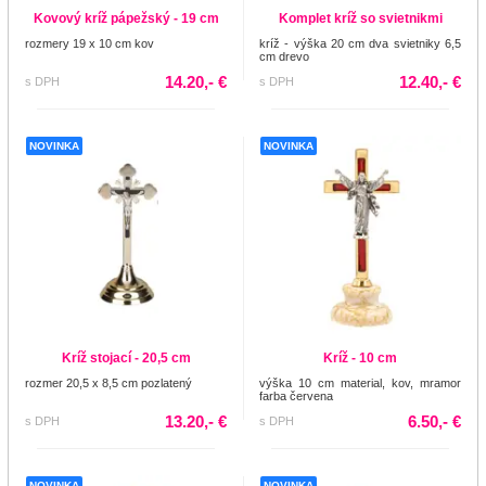
Kovový kríž pápežský - 19 cm
Komplet kríž so svietnikmi
rozmery 19 x 10 cm kov
kríž - výška 20 cm dva svietniky 6,5
cm drevo
14.20,- €
12.40,- €
s DPH
s DPH
NOVINKA
NOVINKA
Kríž stojací - 20,5 cm
Kríž - 10 cm
rozmer 20,5 x 8,5 cm pozlatený
výška 10 cm material, kov, mramor
farba červena
13.20,- €
6.50,- €
s DPH
s DPH
NOVINKA
NOVINKA