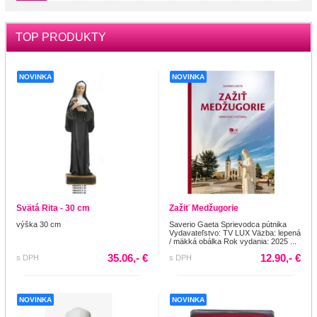
TOP PRODUKTY
NOVINKA
NOVINKA
Svätá Rita - 30 cm
Zažiť Medžugorie
výška 30 cm
Saverio Gaeta Sprievodca pútnika
Vydavateľstvo: TV LUX Väzba: lepená
/ mäkká obálka Rok vydania: 2025 ...
35.06,- €
12.90,- €
s DPH
s DPH
NOVINKA
NOVINKA