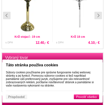
Kríž stojací - 19 cm
Kríž 18 cm
12.40,- €
4.10,- €
s DPH
s DPH
Vybraný tovar
Táto stránka používa cookies
Ozdoba do vlasov
Špirálka do vlasov
Súbory cookies používame pre správne fungovanie našej webovej
Dĺžka: 4 cm Šírka: 2,5 cm
Špirálka do vlasov s
stránky a jej funkcií. Pomocou súborov cookies si tiež napríklad
ozdobou. Jednoduchý a
pamätáme váš preferovaný jazyk, zvyšujeme pre vás relevantnosť
čistý tvar. Jednoducho
zobrazovaných reklám, počítame návštevnosť stránok a pamätáme si
zakrútite do účesu a viditeľná zostane
vaše nastavenia vykonané na stránke.
len v...
Prispôsobiť
Povoliť všetko
Odporučte nás