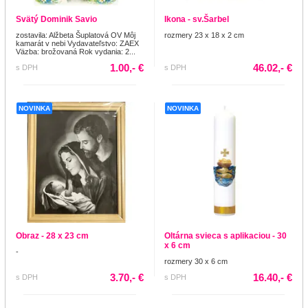
Svätý Dominik Savio
Ikona - sv.Šarbel
zostavila: Alžbeta Šuplatová OV Môj
rozmery 23 x 18 x 2 cm
kamarát v nebi Vydavateľstvo: ZAEX
Väzba: brožovaná Rok vydania: 2...
1.00,- €
46.02,- €
s DPH
s DPH
NOVINKA
NOVINKA
Obraz - 28 x 23 cm
Oltárna svieca s aplikaciou - 30
x 6 cm
-
rozmery 30 x 6 cm
3.70,- €
16.40,- €
s DPH
s DPH