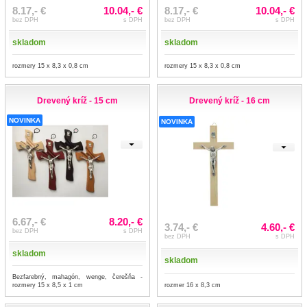
8.17,- €
10.04,- €
8.17,- €
10.04,- €
bez DPH
s DPH
bez DPH
s DPH
skladom
skladom
rozmery 15 x 8,3 x 0,8 cm
rozmery 15 x 8,3 x 0,8 cm
Drevený kríž - 15 cm
Drevený kríž - 16 cm
NOVINKA
NOVINKA
6.67,- €
8.20,- €
3.74,- €
4.60,- €
bez DPH
s DPH
bez DPH
s DPH
skladom
skladom
Bezfarebný, mahagón, wenge, čerešňa -
rozmery 15 x 8,5 x 1 cm
rozmer 16 x 8,3 cm