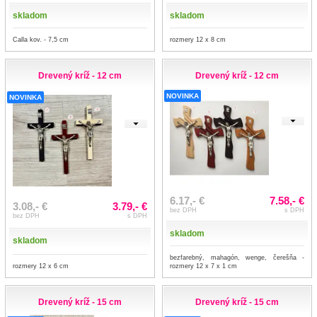
skladom
skladom
Calla kov. - 7,5 cm
rozmery 12 x 8 cm
Drevený kríž - 12 cm
Drevený kríž - 12 cm
NOVINKA
NOVINKA
6.17,- €
7.58,- €
3.08,- €
3.79,- €
bez DPH
s DPH
bez DPH
s DPH
skladom
skladom
bezfarebný, mahagón, wenge, čerešňa -
rozmery 12 x 6 cm
rozmery 12 x 7 x 1 cm
Drevený kríž - 15 cm
Drevený kríž - 15 cm