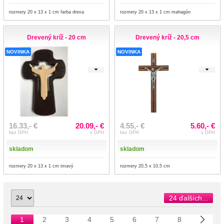
rozmery 20 x 13 x 1 cm farba dreva
rozmery 20 x 13 x 1 cm mahagón
Drevený kríž - 20 cm
Drevený kríž - 20,5 cm
NOVINKA
NOVINKA
16.33,- €
20.09,- €
4.55,- €
5.60,- €
bez DPH
s DPH
bez DPH
s DPH
skladom
skladom
rozmery 20 x 13 x 1 cm tmavý
rozmery 20,5 x 10,5 cm
24 ďalších...
1
2
3
4
5
6
7
8