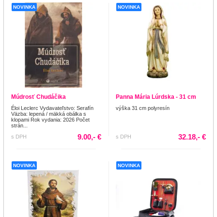
NOVINKA
NOVINKA
Múdrosť Chudáčika
Panna Mária Lúrdska - 31 cm
Éloi Leclerc Vydavateľstvo: Serafín
výška 31 cm polyresín
Väzba: lepená / mäkká obálka s
klopami Rok vydania: 2026 Počet
strán...
9.00,- €
32.18,- €
s DPH
s DPH
NOVINKA
NOVINKA