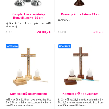
Komplet kríž a svietniky
Drevený kríž s lištou - 21 cm
Benediktínsky -19 cm
rozmery 21
výška kríža 19 cm pás na kríži
strieborný
24.00,- €
5.80,- €
s DPH
s DPH
NOVINKA
NOVINKA
Komplet kríž so svietnikmi
Komplet kríž so svietnikmi
kríž - výška 21,5 cm dva svietniky 5 x
kríž - výška 21,5 cm dva svietniky 5 x
5 x 1,5 cm miska na sv.vodu 9 x 9 cm
5 x 1,5 cm miska na sv.vodu 9 x 9 cm
metlička materiál drevo...
metlička materiál drevo...