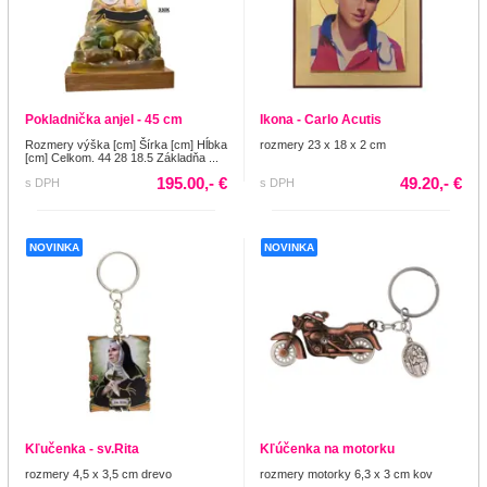
Pokladnička anjel - 45 cm
Ikona - Carlo Acutis
Rozmery výška [cm] Šírka [cm] Hĺbka
rozmery 23 x 18 x 2 cm
[cm] Celkom. 44 28 18.5 Základňa ...
195.00,- €
49.20,- €
s DPH
s DPH
NOVINKA
NOVINKA
Kľučenka - sv.Rita
Kľúčenka na motorku
rozmery 4,5 x 3,5 cm drevo
rozmery motorky 6,3 x 3 cm kov