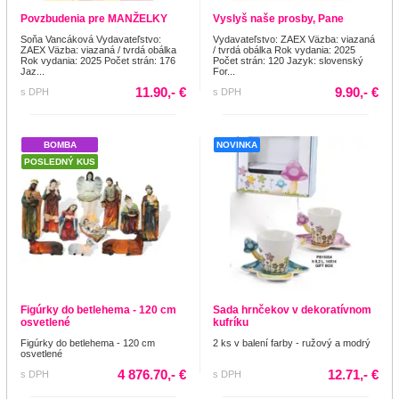
Povzbudenia pre MANŽELKY
Vyslyš naše prosby, Pane
Soňa Vancáková Vydavateľstvo:
Vydavateľstvo: ZAEX Väzba: viazaná
ZAEX Väzba: viazaná / tvrdá obálka
/ tvrdá obálka Rok vydania: 2025
Rok vydania: 2025 Počet strán: 176
Počet strán: 120 Jazyk: slovenský
Jaz...
For...
11.90,- €
9.90,- €
s DPH
s DPH
BOMBA
NOVINKA
POSLEDNÝ KUS
Figúrky do betlehema - 120 cm
Sada hrnčekov v dekoratívnom
osvetlené
kufríku
Figúrky do betlehema - 120 cm
2 ks v balení farby - ružový a modrý
osvetlené
4 876.70,- €
12.71,- €
s DPH
s DPH