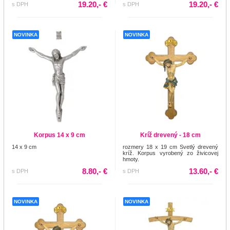
19.20,- €
19.20,- €
s DPH
s DPH
NOVINKA
NOVINKA
Korpus 14 x 9 cm
Kríž drevený - 18 cm
14 x 9 cm
rozmery 18 x 19 cm Svetlý drevený
kríž. Korpus vyrobený zo živicovej
hmoty.
8.80,- €
13.60,- €
s DPH
s DPH
NOVINKA
NOVINKA