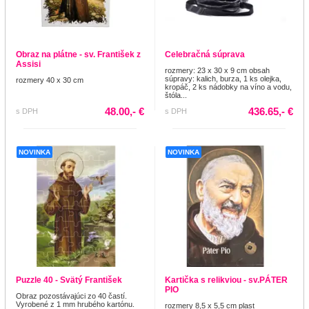
Obraz na plátne - sv. František z
Celebračná súprava
Assisi
rozmery: 23 x 30 x 9 cm obsah
súpravy: kalich, burza, 1 ks olejka,
rozmery 40 x 30 cm
kropáč, 2 ks nádobky na víno a vodu,
štóla...
48.00,- €
436.65,- €
s DPH
s DPH
NOVINKA
NOVINKA
Puzzle 40 - Svätý František
Kartička s relikviou - sv.PÁTER
PIO
Obraz pozostávajúci zo 40 častí.
Vyrobené z 1 mm hrubého kartónu.
rozmery 8,5 x 5,5 cm plast