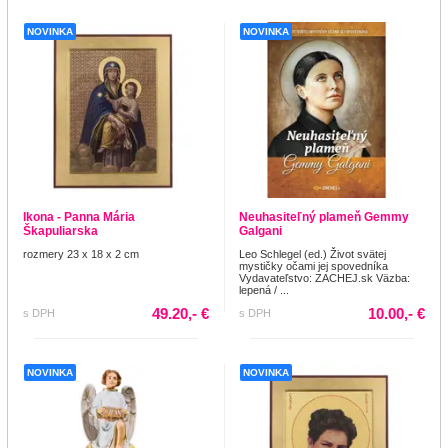
NOVINKA
NOVINKA
Ikona - Panna Mária
Neuhasiteľný plameň Gemmy
Škapuliarska
Galgani
rozmery 23 x 18 x 2 cm
Leo Schlegel (ed.) Život svätej
mystičky očami jej spovedníka
Vydavateľstvo: ZACHEJ.sk Väzba:
lepená / ...
49.20,- €
10.00,- €
s DPH
s DPH
NOVINKA
NOVINKA