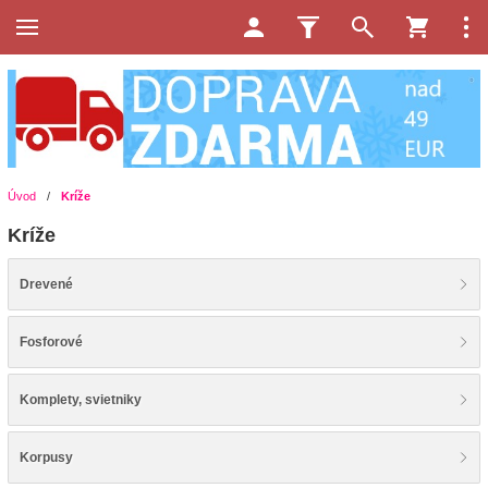
Úvod
/
Kríže
Kríže
Drevené
Fosforové
Komplety, svietniky
Korpusy