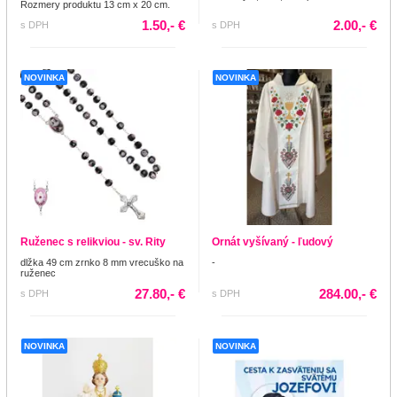
Rozmery produktu 13 cm x 20 cm.
1.50,- €
2.00,- €
s DPH
s DPH
NOVINKA
NOVINKA
Ruženec s relikviou - sv. Rity
Ornát vyšívaný - ľudový
dlžka 49 cm zrnko 8 mm vrecuško na
-
ruženec
27.80,- €
284.00,- €
s DPH
s DPH
NOVINKA
NOVINKA