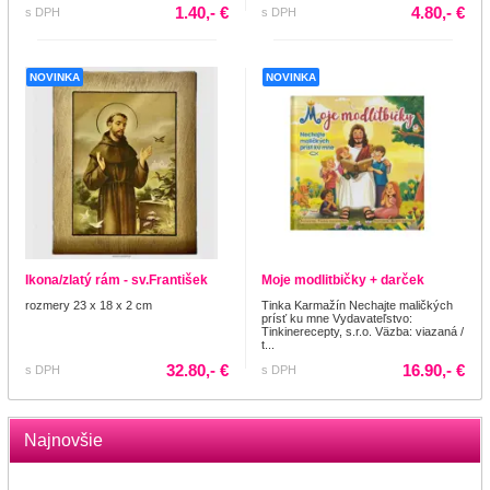
1.40,- €
4.80,- €
s DPH
s DPH
NOVINKA
NOVINKA
Ikona/zlatý rám - sv.František
Moje modlitbičky + darček
rozmery 23 x 18 x 2 cm
Tinka Karmažín Nechajte maličkých
prísť ku mne Vydavateľstvo:
Tinkinerecepty, s.r.o. Väzba: viazaná /
t...
32.80,- €
16.90,- €
s DPH
s DPH
Najnovšie