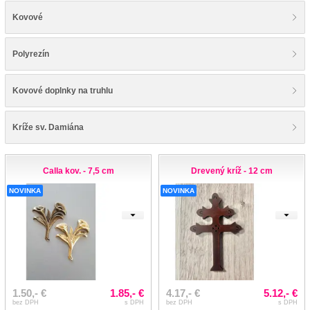
Kovové
Polyrezín
Kovové doplnky na truhlu
Kríže sv. Damiána
Calla kov. - 7,5 cm
Drevený kríž - 12 cm
NOVINKA
NOVINKA
1.50,- €
1.85,- €
4.17,- €
5.12,- €
bez DPH
s DPH
bez DPH
s DPH