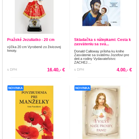
Pražské Jezuliatko - 20 cm
Skladačka s nálepkami: Cesta k
zasväteniu sa svä...
výčka 20 cm Vyrobené zo živicovej
hmoty.
Donald Calloway príloha ku knihe
Zasvätenie sa svätému Jozefovi pre
deti a rodiny Vydavateľstvo:
ZACHEJ....
16.40,- €
4.00,- €
s DPH
s DPH
NOVINKA
NOVINKA