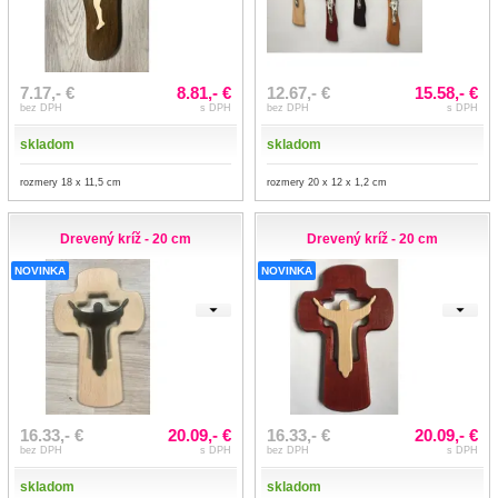
7.17,- €
8.81,- €
12.67,- €
15.58,- €
bez DPH
s DPH
bez DPH
s DPH
skladom
skladom
rozmery 18 x 11,5 cm
rozmery 20 x 12 x 1,2 cm
Drevený kríž - 20 cm
Drevený kríž - 20 cm
NOVINKA
NOVINKA
16.33,- €
20.09,- €
16.33,- €
20.09,- €
bez DPH
s DPH
bez DPH
s DPH
skladom
skladom