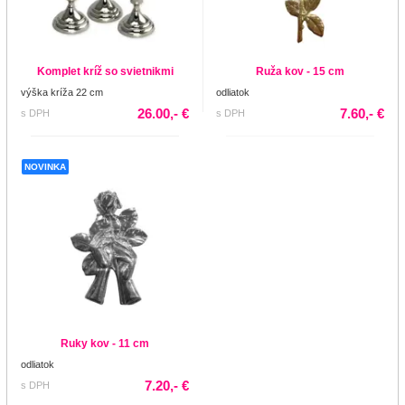
Komplet kríž so svietnikmi
Ruža kov - 15 cm
výška kríža 22 cm
odliatok
26.00,- €
7.60,- €
s DPH
s DPH
NOVINKA
Ruky kov - 11 cm
odliatok
7.20,- €
s DPH