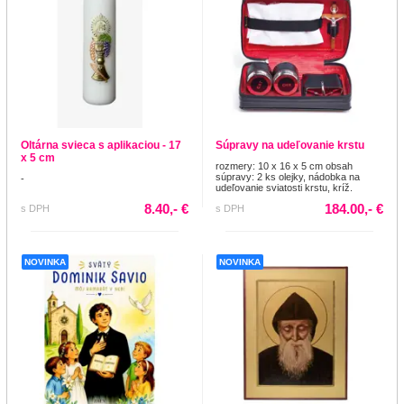
Oltárna svieca s aplikaciou - 17
Súpravy na udeľovanie krstu
x 5 cm
rozmery: 10 x 16 x 5 cm obsah
súpravy: 2 ks olejky, nádobka na
-
udeľovanie sviatosti krstu, kríž.
8.40,- €
184.00,- €
s DPH
s DPH
NOVINKA
NOVINKA