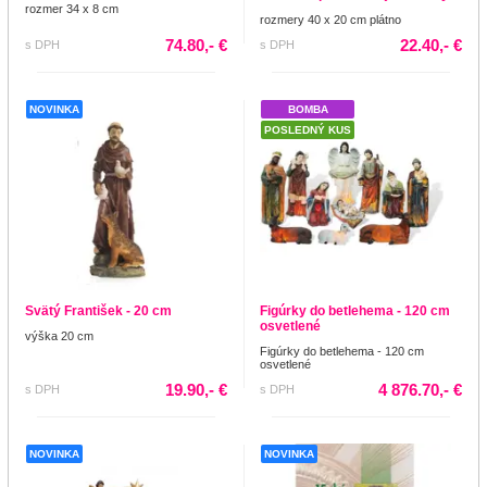
rozmer 34 x 8 cm
rozmery 40 x 20 cm plátno
74.80,- €
22.40,- €
s DPH
s DPH
NOVINKA
BOMBA
POSLEDNÝ KUS
Svätý František - 20 cm
Figúrky do betlehema - 120 cm
osvetlené
výška 20 cm
Figúrky do betlehema - 120 cm
osvetlené
19.90,- €
4 876.70,- €
s DPH
s DPH
NOVINKA
NOVINKA