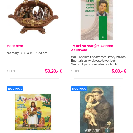
Betlehém
15 dní so svätým Carlom
Acutisom
rozmery 33,5 X 9,5 X 23 cm
Will Conquer tínedžerom, ktorý miloval
Eucharistiu Vydavateľstvo: Lúč
Väzba: lepená / mäkká obálka Ro...
53.20,- €
5.00,- €
s DPH
s DPH
NOVINKA
NOVINKA