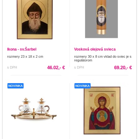
Ikona - sv.Šarbel
Vosková olejová svieca
rozmery 23 x 18 x 2 cm
rozmery 30 x 8 cm vklad do sviec je s
regulátorom
46.02,- €
69.20,- €
s DPH
s DPH
NOVINKA
NOVINKA