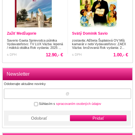
Zažiť Medžugorie
Svätý Dominik Savio
Saverio Gaeta Sprievodca pútnika
zostavila: Alžbeta Šuplatová OV Môj
Vydavateľstvo: TV LUX Väzba: lepená
kamarát v nebi Vydavateľstvo: ZAEX
/ mäkká obálka Rok vydania: 2025 ...
Väzba: brožovaná Rok vydania: 2...
12.90,- €
1.00,- €
s DPH
s DPH
Newsletter
Odoberajte aktuálne novinky
Súhlasím s
spracovaním osobných údajov
Odobrať
Pridať