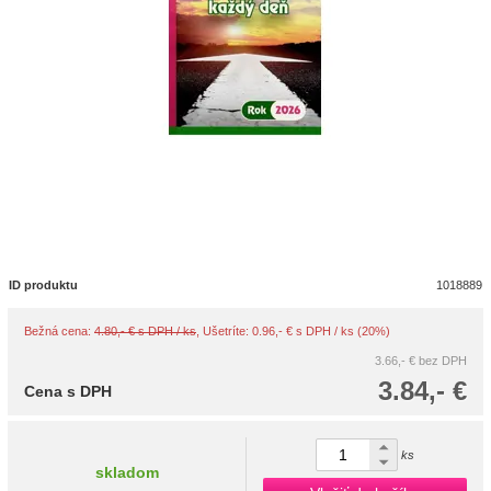
ID produktu
1018889
Bežná cena:
4.80,- € s DPH / ks
, Ušetríte: 0.96,- € s DPH / ks (20%)
3.66,- €
bez DPH
3.84,- €
Cena s DPH
ks
skladom