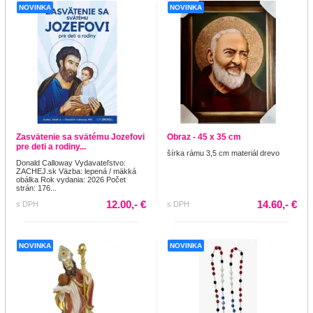
NOVINKA
NOVINKA
Zasvätenie sa svätému Jozefovi
Obraz - 45 x 35 cm
pre deti a rodiny...
šírka rámu 3,5 cm materiál drevo
Donald Calloway Vydavateľstvo:
ZACHEJ.sk Väzba: lepená / mäkká
obálka Rok vydania: 2026 Počet
strán: 176...
12.00,- €
14.60,- €
s DPH
s DPH
NOVINKA
NOVINKA