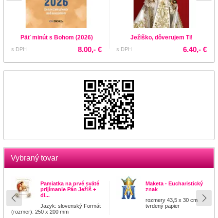
Päť minút s Bohom (2026)
Ježiško, dôverujem Ti!
8.00,- €
6.40,- €
s DPH
s DPH
Vybraný tovar
Pamiatka na prvé sväté
Maketa - Eucharistický
prijímanie Pán Ježiš +
znak
di...
rozmery 43,5 x 30 cm
Jazyk: slovenský Formát
tvrdený papier
(rozmer): 250 x 200 mm