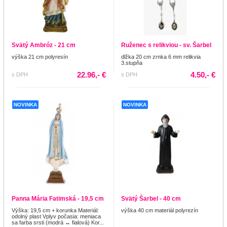
Svätý Ambróz - 21 cm
Ruženec s relikviou - sv. Šarbel
výška 21 cm polyresín
dlžka 20 cm zrnka 6 mm relikvia
3.stupňa
22.96,- €
4.50,- €
s DPH
s DPH
NOVINKA
NOVINKA
Panna Mária Fatimská - 19,5 cm
Svätý Šarbel - 40 cm
Výška: 19,5 cm + korunka Materiál:
výška 40 cm materiál polyrezín
odolný plast Vplyv počasia: meniaca
sa farba srsti (modrá ↔ fialová) Kor...