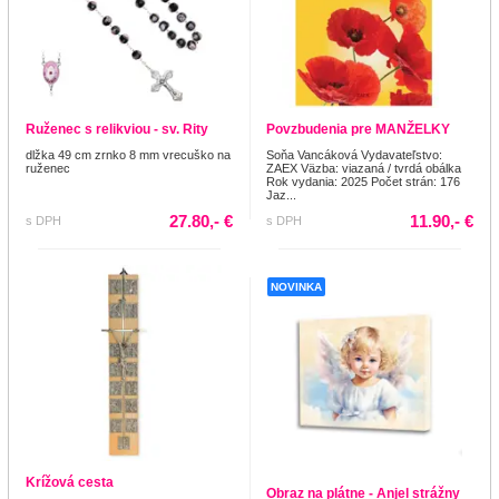
Ruženec s relikviou - sv. Rity
Povzbudenia pre MANŽELKY
dlžka 49 cm zrnko 8 mm vrecuško na
Soňa Vancáková Vydavateľstvo:
ruženec
ZAEX Väzba: viazaná / tvrdá obálka
Rok vydania: 2025 Počet strán: 176
Jaz...
27.80,- €
11.90,- €
s DPH
s DPH
NOVINKA
Krížová cesta
Obraz na plátne - Anjel strážny