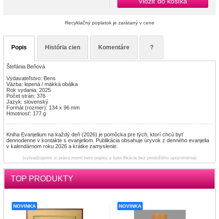
Vložiť do košíka
Recyklačný poplatok je zarátaný v cene
Popis
História cien
Komentáre
?
Štefánia Beňová
Vydavateľstvo: Bens
Väzba: lepená / mäkká obálka
Rok vydania: 2025
Počet strán: 376
Jazyk: slovenský
Formát (rozmer): 134 x 96 mm
Hmotnosť: 177 g
Kniha Evanjelium na každý deň (2026) je pomôcka pre tých, ktorí chcú byť
dennodenne v kontakte s evanjeliom. Publikácia obsahuje úryvok z denného evanjelia
v kalendárnom roku 2026 a krátke zamyslenie.
(vyhradzujeme si právo meniť tieto popisy a špecifikácie bez predošlého upozornenia)
TOP PRODUKTY
NOVINKA
NOVINKA