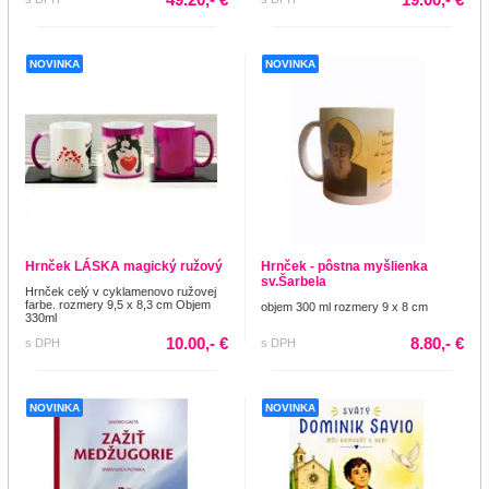
NOVINKA
NOVINKA
Hrnček LÁSKA magický ružový
Hrnček - pôstna myšlienka
sv.Šarbela
Hrnček celý v cyklamenovo ružovej
farbe. rozmery 9,5 x 8,3 cm Objem
objem 300 ml rozmery 9 x 8 cm
330ml
10.00,- €
8.80,- €
s DPH
s DPH
NOVINKA
NOVINKA