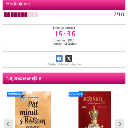
Hodnotenie
7
/
10
Dnes je
sobota
16:36
8. august 2026
meniny má
Oskar
Zdieľať aktuálnu stránku
Najprezeranejšie
NOVINKA
NOVINKA