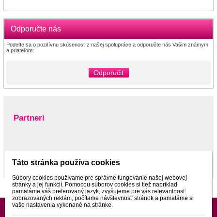
Odporučte nás
Podeľte sa o pozitívnu skúsenosť z našej spolupráce a odporučte nás Vašim známym
a priateľom:
Odporučiť
Partneri
www.pltnictvo.eu
Táto stránka používa cookies
Súbory cookies používame pre správne fungovanie našej webovej
stránky a jej funkcií. Pomocou súborov cookies si tiež napríklad
pamätáme váš preferovaný jazyk, zvyšujeme pre vás relevantnosť
zobrazovaných reklám, počítame návštevnosť stránok a pamätáme si
vaše nastavenia vykonané na stránke.