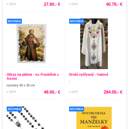
27.80,- €
40.79,- €
s DPH
s DPH
NOVINKA
NOVINKA
Obraz na plátne - sv. František z
Ornát vyšívaný - ľudový
Assisi
-
rozmery 40 x 30 cm
48.00,- €
284.00,- €
s DPH
s DPH
NOVINKA
NOVINKA