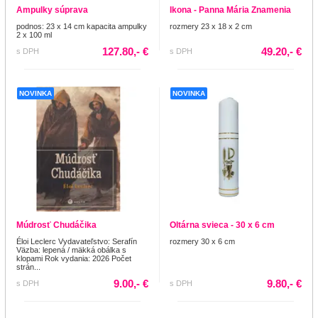
Ampulky súprava
Ikona - Panna Mária Znamenia
podnos: 23 x 14 cm kapacita ampulky
rozmery 23 x 18 x 2 cm
2 x 100 ml
127.80,- €
49.20,- €
s DPH
s DPH
NOVINKA
NOVINKA
Múdrosť Chudáčika
Oltárna svieca - 30 x 6 cm
Éloi Leclerc Vydavateľstvo: Serafín
rozmery 30 x 6 cm
Väzba: lepená / mäkká obálka s
klopami Rok vydania: 2026 Počet
strán...
9.00,- €
9.80,- €
s DPH
s DPH