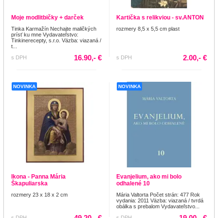
Moje modlitbičky + darček
Kartička s relikviou - sv.ANTON
Tinka Karmažín Nechajte maličkých
rozmery 8,5 x 5,5 cm plast
prísť ku mne Vydavateľstvo:
Tinkinerecepty, s.r.o. Väzba: viazaná /
t...
16.90,- €
2.00,- €
s DPH
s DPH
NOVINKA
NOVINKA
Ikona - Panna Mária
Evanjelium, ako mi bolo
Škapuliarska
odhalené 10
rozmery 23 x 18 x 2 cm
Mária Valtorta Počet strán: 477 Rok
vydania: 2011 Väzba: viazaná / tvrdá
obálka s prebalom Vydavateľstvo...
49.20,- €
19.00,- €
s DPH
s DPH