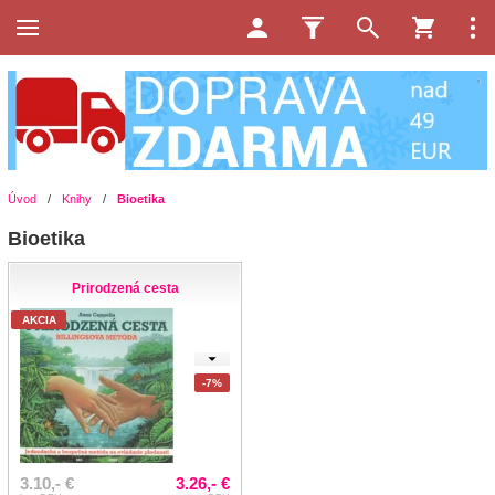
Úvod
/
Knihy
/
Bioetika
Bioetika
Prirodzená cesta
AKCIA
-7%
3.10,- €
3.26,- €