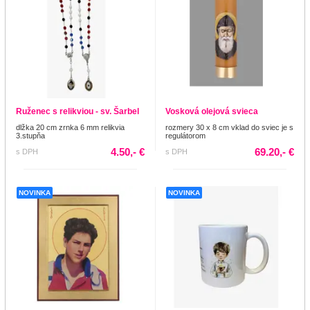
Ruženec s relikviou - sv. Šarbel
Vosková olejová svieca
dlžka 20 cm zrnka 6 mm relikvia
rozmery 30 x 8 cm vklad do sviec je s
3.stupňa
regulátorom
4.50,- €
69.20,- €
s DPH
s DPH
NOVINKA
NOVINKA