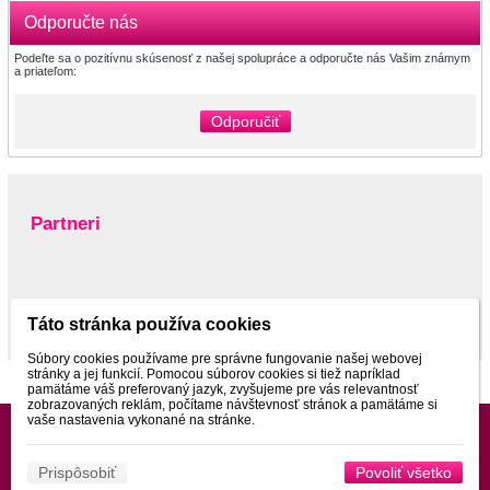
Odporučte nás
Podeľte sa o pozitívnu skúsenosť z našej spolupráce a odporučte nás Vašim známym
a priateľom:
Odporučiť
Partneri
www.pltnictvo.eu
Táto stránka používa cookies
Súbory cookies používame pre správne fungovanie našej webovej
stránky a jej funkcií. Pomocou súborov cookies si tiež napríklad
pamätáme váš preferovaný jazyk, zvyšujeme pre vás relevantnosť
zobrazovaných reklám, počítame návštevnosť stránok a pamätáme si
vaše nastavenia vykonané na stránke.
Prispôsobiť
Povoliť všetko