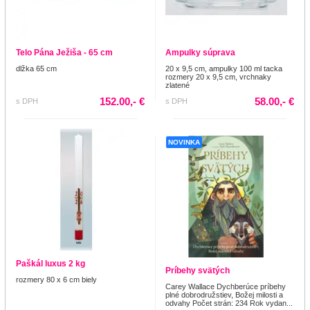
Telo Pána Ježiša - 65 cm
Ampulky súprava
dlžka 65 cm
20 x 9,5 cm, ampulky 100 ml tacka
rozmery 20 x 9,5 cm, vrchnaky
zlatené
152.00,- €
58.00,- €
s DPH
s DPH
NOVINKA
Paškál luxus 2 kg
Príbehy svätých
rozmery 80 x 6 cm biely
Carey Wallace Dychberúce príbehy
plné dobrodružstiev, Božej milosti a
odvahy Počet strán: 234 Rok vydan...