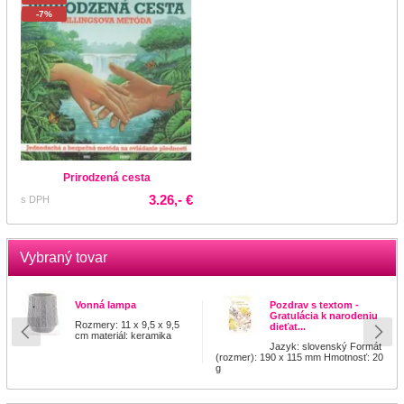
-7%
Prirodzená cesta
3.26,- €
s DPH
Vybraný tovar
Vonná lampa
Pozdrav s textom -
Gratulácia k narodeniu
Rozmery: 11 x 9,5 x 9,5
dieťat...
cm materiál: keramika
Jazyk: slovenský Formát
(rozmer): 190 x 115 mm Hmotnosť: 20
g