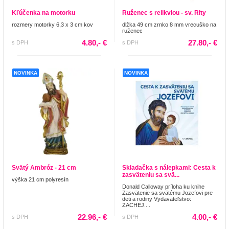
Kľúčenka na motorku
Ruženec s relikviou - sv. Rity
rozmery motorky 6,3 x 3 cm kov
dlžka 49 cm zrnko 8 mm vrecuško na
ruženec
4.80,- €
27.80,- €
s DPH
s DPH
NOVINKA
NOVINKA
Svätý Ambróz - 21 cm
Skladačka s nálepkami: Cesta k
zasväteniu sa svä...
výška 21 cm polyresín
Donald Calloway príloha ku knihe
Zasvätenie sa svätému Jozefovi pre
deti a rodiny Vydavateľstvo:
ZACHEJ....
22.96,- €
4.00,- €
s DPH
s DPH