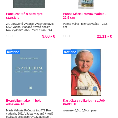
Pane, zostaň s nami /pre
Panna Mária Rozväzovačka -
starších/
22,5 cm
24. upravené vydanie Vydavateľstvo:
Panna Mária Rozväzovačka - 22,5
SSV Väzba: viazaná / tvrdá obálka
cm
Rok vydania: 2025 Počet strán: 744...
9.00,- €
21.11,- €
s DPH
s DPH
NOVINKA
NOVINKA
Evanjelium, ako mi bolo
Kartička s relikviou - sv.JAN
odhalené 10
PAVOL II
Mária Valtorta Počet strán: 477 Rok
rozmery 8,5 x 5,5 cm plast
vydania: 2011 Väzba: viazaná / tvrdá
obálka s prebalom Vydavateľstvo...