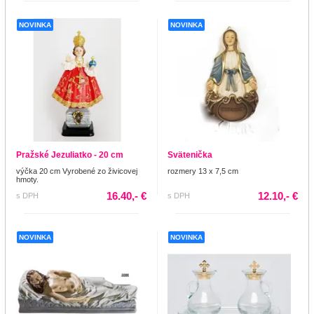
NOVINKA
NOVINKA
Pražské Jezuliatko - 20 cm
Svätenička
výčka 20 cm Vyrobené zo živicovej
rozmery 13 x 7,5 cm
hmoty.
16.40,- €
12.10,- €
s DPH
s DPH
NOVINKA
NOVINKA