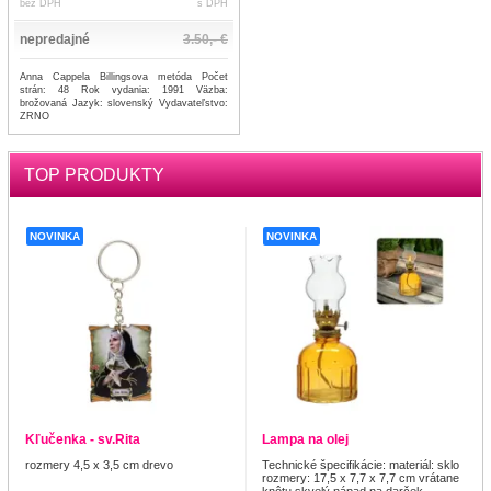
bez DPH
s DPH
nepredajné
3.50,- €
Anna Cappela Billingsova metóda Počet
strán: 48 Rok vydania: 1991 Väzba:
brožovaná Jazyk: slovenský Vydavateľstvo:
ZRNO
TOP PRODUKTY
NOVINKA
NOVINKA
Kľučenka - sv.Rita
Lampa na olej
rozmery 4,5 x 3,5 cm drevo
Technické špecifikácie: materiál: sklo
rozmery: 17,5 x 7,7 x 7,7 cm vrátane
knôtu skvelý nápad na darček ...