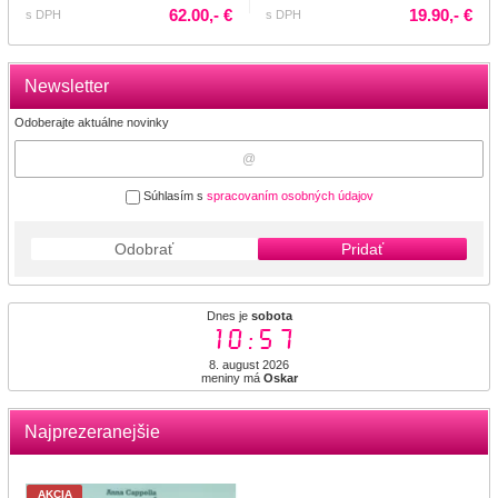
62.00,- €
19.90,- €
s DPH
s DPH
Newsletter
Odoberajte aktuálne novinky
Súhlasím s
spracovaním osobných údajov
Odobrať
Pridať
Dnes je
sobota
10:57
8. august 2026
meniny má
Oskar
Najprezeranejšie
AKCIA