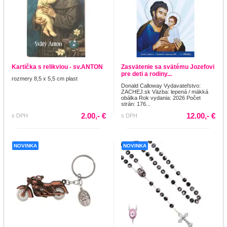
Kartička s relikviou - sv.ANTON
Zasvätenie sa svätému Jozefovi
pre deti a rodiny...
rozmery 8,5 x 5,5 cm plast
Donald Calloway Vydavateľstvo:
ZACHEJ.sk Väzba: lepená / mäkká
obálka Rok vydania: 2026 Počet
strán: 176...
2.00,- €
12.00,- €
s DPH
s DPH
NOVINKA
NOVINKA