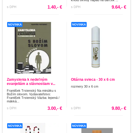
1.40,- €
9.64,- €
s DPH
s DPH
NOVINKA
NOVINKA
Zamyslenia k nedeľným
Oltárna svieca - 30 x 6 cm
evanjeliám a slávnostiam v...
rozmery 30 x 6 cm
František Trstenský Na minútku s
Božím slovom. Vydavateľstvo:
František Trstenský Väzba: lepená /
mäkká...
3.00,- €
9.80,- €
s DPH
s DPH
NOVINKA
NOVINKA