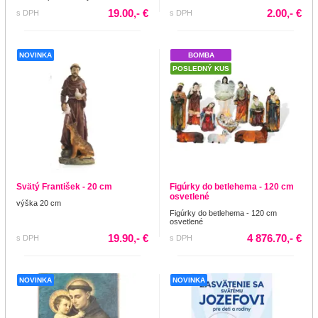
19.00,- €
2.00,- €
s DPH
s DPH
NOVINKA
BOMBA
POSLEDNÝ KUS
Svätý František - 20 cm
Figúrky do betlehema - 120 cm
osvetlené
výška 20 cm
Figúrky do betlehema - 120 cm
osvetlené
19.90,- €
4 876.70,- €
s DPH
s DPH
NOVINKA
NOVINKA