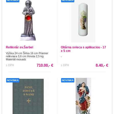
NOVINKA
NOVINKA
Relikviár sv.Šarbel
Oltárna svieca s aplikaciou - 17
x 5 cm
Výška 24 cm Šírka 16 cm Priemer
relikviara 3,6 cm Hmota 2,5 kg
-
Materiál mosadz
710.00,- €
8.40,- €
s DPH
s DPH
NOVINKA
NOVINKA