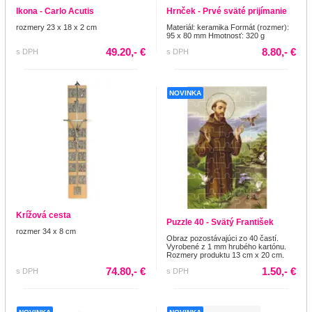
Ikona - Carlo Acutis
Hrnček - Prvé sväté prijímanie
rozmery 23 x 18 x 2 cm
Materiál: keramika Formát (rozmer):
95 x 80 mm Hmotnosť: 320 g
49.20,- €
8.80,- €
s DPH
s DPH
NOVINKA
Krížová cesta
Puzzle 40 - Svätý František
rozmer 34 x 8 cm
Obraz pozostávajúci zo 40 častí.
Vyrobené z 1 mm hrubého kartónu.
Rozmery produktu 13 cm x 20 cm.
74.80,- €
1.50,- €
s DPH
s DPH