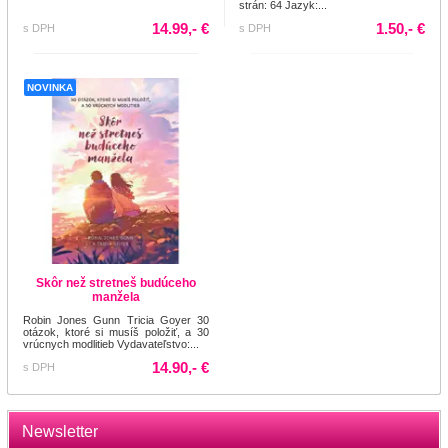
strán: 64 Jazyk:...
14.99,- €
1.50,- €
s DPH
s DPH
NOVINKA
Skôr než stretneš budúceho
manžela
Robin Jones Gunn Tricia Goyer 30
otázok, ktoré si musíš položiť, a 30
vrúcnych modlitieb Vydavateľstvo:...
14.90,- €
s DPH
Newsletter