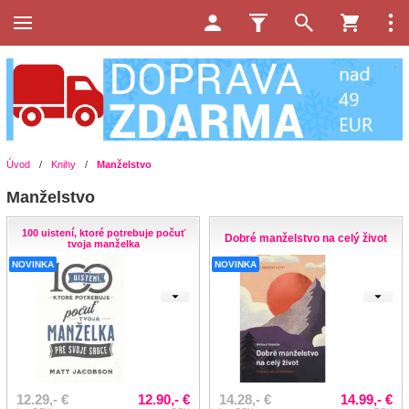
Úvod
/
Knihy
/
Manželstvo
Manželstvo
100 uistení, ktoré potrebuje počuť
Dobré manželstvo na celý život
tvoja manželka
NOVINKA
NOVINKA
12.29,- €
12.90,- €
14.28,- €
14.99,- €