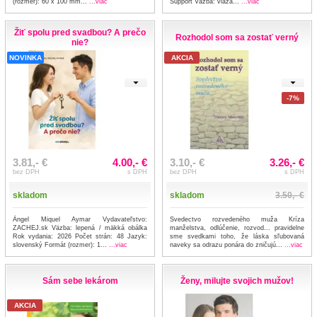
(rozmer): 60 x 100 mm...
...viac
Support Väzba: viaza...
...viac
Žiť spolu pred svadbou? A prečo
Rozhodol som sa zostať verný
nie?
NOVINKA
AKCIA
-7%
3.81,- €
4.00,- €
3.10,- €
3.26,- €
bez DPH
s DPH
bez DPH
s DPH
skladom
skladom
3.50,- €
Àngel Miquel Aymar Vydavateľstvo:
Svedectvo rozvedeného muža Kríza
ZACHEJ.sk Väzba: lepená / mäkká obálka
manželstva, odlúčenie, rozvod... pravidelne
Rok vydania: 2026 Počet strán: 48 Jazyk:
sme svedkami toho, že láska sľubovaná
slovenský Formát (rozmer): 1...
...viac
naveky sa odrazu ponára do zničujú...
...viac
Sám sebe lekárom
Ženy, milujte svojich mužov!
AKCIA