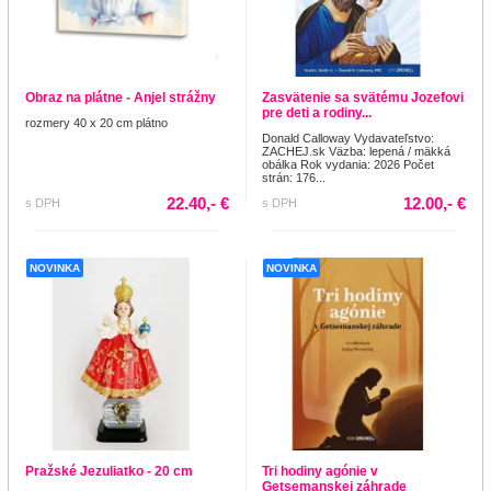
Obraz na plátne - Anjel strážny
Zasvätenie sa svätému Jozefovi
pre deti a rodiny...
rozmery 40 x 20 cm plátno
Donald Calloway Vydavateľstvo:
ZACHEJ.sk Väzba: lepená / mäkká
obálka Rok vydania: 2026 Počet
strán: 176...
22.40,- €
12.00,- €
s DPH
s DPH
NOVINKA
NOVINKA
Pražské Jezuliatko - 20 cm
Tri hodiny agónie v
Getsemanskej záhrade