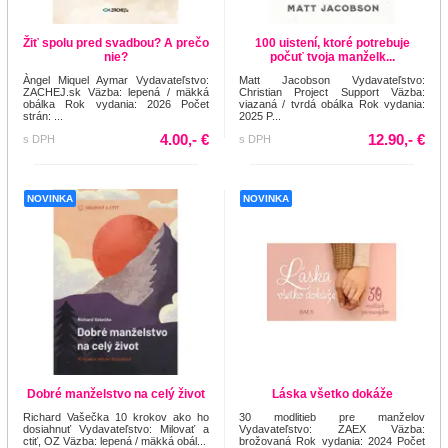
Žiť spolu pred svadbou? A prečo
100 uistení, ktoré potrebuje
nie?
počuť tvoja manželk...
Àngel Miquel Aymar Vydavateľstvo:
Matt Jacobson Vydavateľstvo:
ZACHEJ.sk Väzba: lepená / mäkká
Christian Project Support Väzba:
obálka Rok vydania: 2026 Počet
viazaná / tvrdá obálka Rok vydania:
strán: ...
2025 P...
4.00,- €
12.90,- €
s DPH
s DPH
NOVINKA
NOVINKA
Dobré manželstvo na celý život
Láska všetko dokáže
Richard Vašečka 10 krokov ako ho
30 modlitieb pre manželov
dosiahnuť Vydavateľstvo: Milovať a
Vydavateľstvo: ZAEX Väzba:
ctiť, OZ Väzba: lepená / mäkká obál...
brožovaná Rok vydania: 2024 Počet