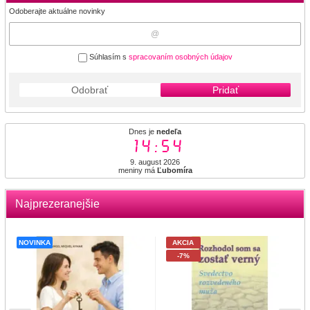
Odoberajte aktuálne novinky
Súhlasím s
spracovaním osobných údajov
Odobrať
Pridať
Dnes je
nedeľa
14:54
9. august 2026
meniny má
Ľubomíra
Najprezeranejšie
NOVINKA
AKCIA
-7%