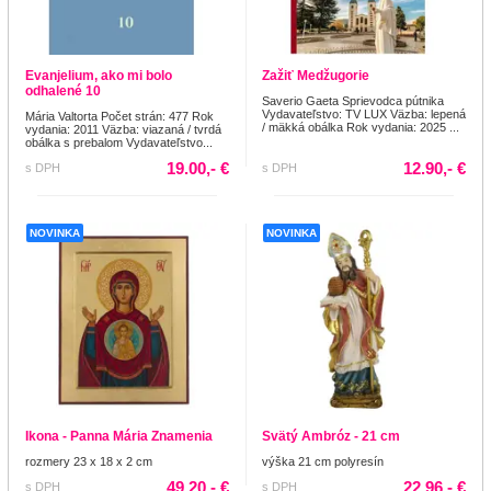
Evanjelium, ako mi bolo
Zažiť Medžugorie
odhalené 10
Saverio Gaeta Sprievodca pútnika
Vydavateľstvo: TV LUX Väzba: lepená
Mária Valtorta Počet strán: 477 Rok
/ mäkká obálka Rok vydania: 2025 ...
vydania: 2011 Väzba: viazaná / tvrdá
obálka s prebalom Vydavateľstvo...
19.00,- €
12.90,- €
s DPH
s DPH
NOVINKA
NOVINKA
Ikona - Panna Mária Znamenia
Svätý Ambróz - 21 cm
rozmery 23 x 18 x 2 cm
výška 21 cm polyresín
49.20,- €
22.96,- €
s DPH
s DPH