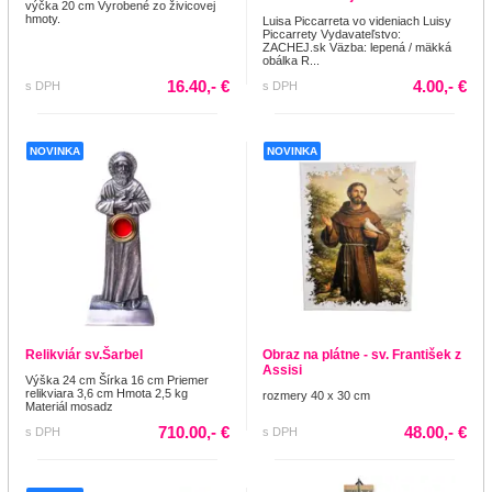
výčka 20 cm Vyrobené zo živicovej
hmoty.
Luisa Piccarreta vo videniach Luisy
Piccarrety Vydavateľstvo:
ZACHEJ.sk Väzba: lepená / mäkká
obálka R...
16.40,- €
4.00,- €
s DPH
s DPH
NOVINKA
NOVINKA
Relikviár sv.Šarbel
Obraz na plátne - sv. František z
Assisi
Výška 24 cm Šírka 16 cm Priemer
relikviara 3,6 cm Hmota 2,5 kg
rozmery 40 x 30 cm
Materiál mosadz
710.00,- €
48.00,- €
s DPH
s DPH