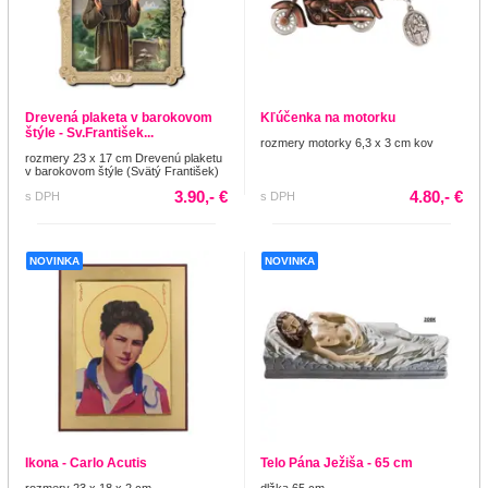
Drevená plaketa v barokovom
Kľúčenka na motorku
štýle - Sv.František...
rozmery motorky 6,3 x 3 cm kov
rozmery 23 x 17 cm Drevenú plaketu
v barokovom štýle (Svätý František)
3.90,- €
4.80,- €
s DPH
s DPH
NOVINKA
NOVINKA
Ikona - Carlo Acutis
Telo Pána Ježiša - 65 cm
rozmery 23 x 18 x 2 cm
dlžka 65 cm