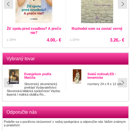
Žiť spolu pred svadbou? A prečo
Rozhodol som sa zostať verný
nie?
4.00,- €
3.26,- €
s DPH
s DPH
Vybraný tovar
Evanjelium podľa
Svätá rodina/LED -
Matúša
keramicka
Slovenský ekumenický
rozmery 24 x 8 x 12 cm
preklad Vydavateľstvo:
Slovenská biblická spoločnosť Väzba:
lepená / mäkká obálka Ro...
Odporučte nás
Podeľte sa o pozitívnu skúsenosť z našej spolupráce a odporučte nás Vašim známym
a priateľom: