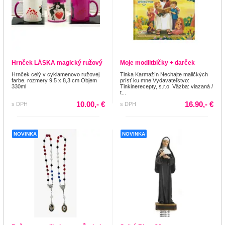
Hrnček LÁSKA magický ružový
Moje modlitbičky + darček
Hrnček celý v cyklamenovo ružovej
Tinka Karmažín Nechajte maličkých
farbe. rozmery 9,5 x 8,3 cm Objem
prísť ku mne Vydavateľstvo:
330ml
Tinkinerecepty, s.r.o. Väzba: viazaná /
t...
10.00,- €
16.90,- €
s DPH
s DPH
NOVINKA
NOVINKA