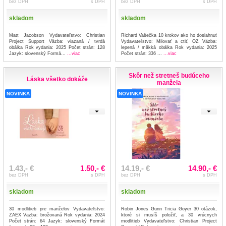
bez DPH
s DPH
bez DPH
s DPH
skladom
skladom
Matt Jacobson Vydavateľstvo: Christian
Richard Vašečka 10 krokov ako ho dosiahnuť
Project Support Väzba: viazaná / tvrdá
Vydavateľstvo: Milovať a ctiť, OZ Väzba:
obálka Rok vydania: 2025 Počet strán: 128
lepená / mäkká obálka Rok vydania: 2025
Jazyk: slovenský Formá...
...viac
Počet strán: 336 ...
...viac
Skôr než stretneš budúceho
Láska všetko dokáže
manžela
NOVINKA
NOVINKA
1.43,- €
1.50,- €
14.19,- €
14.90,- €
bez DPH
s DPH
bez DPH
s DPH
skladom
skladom
30 modlitieb pre manželov Vydavateľstvo:
Robin Jones Gunn Tricia Goyer 30 otázok,
ZAEX Väzba: brožovaná Rok vydania: 2024
ktoré si musíš položiť, a 30 vrúcnych
Počet strán: 64 Jazyk: slovenský Formát
modlitieb Vydavateľstvo: Christian Project