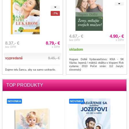
-7%
4.67,- €
4.90,- €
bez DPH
s DPH
8.37,- €
8.79,- €
bez DPH
s DPH
skladom
vypredané
9.45,- €
Hugues Dollié Vydavateľstvo: KNA - SK
Väzba: lepená / mäkká obálka s klopami Rok
vydania: 2010 Počet strán: 112 Jazyk:
Dajme telu šancu, aby sa samo uzdravilo.
slovenský
TOP PRODUKTY
NOVINKA
NOVINKA