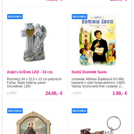
NOVINKA
NOVINKA
Anjel s krížom LED - 34 cm
Svätý Dominik Savio
Rozmery:34 x 22,5 x 12 cm polyrezín
zostavila: Alžbeta Šuplatová OV Môj
Farba: Šedá Solárny panel
kamarát v nebi Vydavateľstvo: ZAEX
Osvetlenie: LED
Väzba: brožovaná Rok vydania: 2...
24.00,- €
1.00,- €
s DPH
s DPH
NOVINKA
NOVINKA