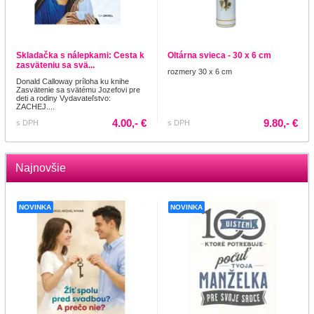
Skladačka s nálepkami: Cesta k
Oltárna svieca - 30 x 6 cm
zasväteniu sa svä...
rozmery 30 x 6 cm
Donald Calloway príloha ku knihe
Zasvätenie sa svätému Jozefovi pre
deti a rodiny Vydavateľstvo:
ZACHEJ....
4.00,- €
9.80,- €
s DPH
s DPH
Najnovšie
NOVINKA
NOVINKA