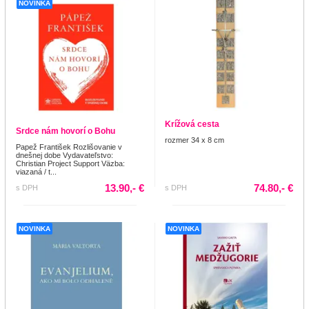
NOVINKA
Krížová cesta
Srdce nám hovorí o Bohu
rozmer 34 x 8 cm
Papež František Rozlišovanie v
dnešnej dobe Vydavateľstvo:
Christian Project Support Väzba:
viazaná / t...
13.90,- €
74.80,- €
s DPH
s DPH
NOVINKA
NOVINKA