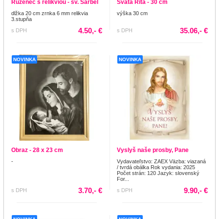
Ruženec s relikviou - sv. Šarbel
Svätá Rita - 30 cm
dlžka 20 cm zrnka 6 mm relikvia
výška 30 cm
3.stupňa
4.50,- €
35.06,- €
s DPH
s DPH
NOVINKA
NOVINKA
Obraz - 28 x 23 cm
Vyslyš naše prosby, Pane
-
Vydavateľstvo: ZAEX Väzba: viazaná
/ tvrdá obálka Rok vydania: 2025
Počet strán: 120 Jazyk: slovenský
For...
3.70,- €
9.90,- €
s DPH
s DPH