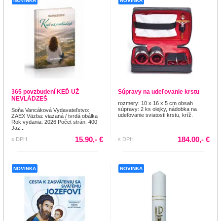
NOVINKA
NOVINKA
365 povzbudení KEĎ UŽ
Súpravy na udeľovanie krstu
NEVLÁDZEŠ
rozmery: 10 x 16 x 5 cm obsah
súpravy: 2 ks olejky, nádobka na
Soňa Vancáková Vydavateľstvo:
udeľovanie sviatosti krstu, kríž.
ZAEX Väzba: viazaná / tvrdá obálka
Rok vydania: 2026 Počet strán: 400
Jaz...
15.90,- €
184.00,- €
s DPH
s DPH
NOVINKA
NOVINKA