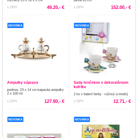
49.20,- €
152.00,- €
s DPH
s DPH
NOVINKA
NOVINKA
Ampulky súprava
Sada hrnčekov v dekoratívnom
kufríku
podnos: 23 x 14 cm kapacita ampulky
2 x 100 ml
2 ks v balení farby - ružový a modrý
127.80,- €
12.71,- €
s DPH
s DPH
NOVINKA
NOVINKA