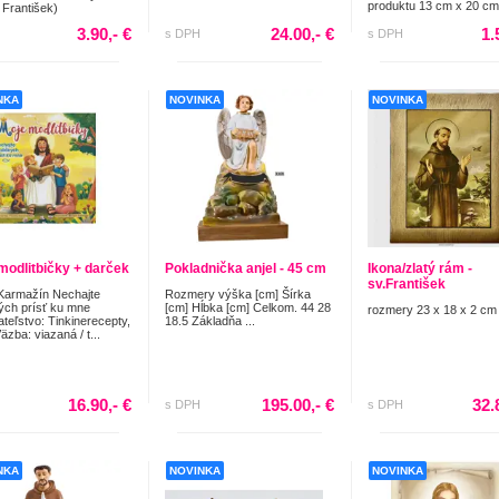
produktu 13 cm x 20 cm
 František)
3.90,- €
24.00,- €
1.
s DPH
s DPH
NKA
NOVINKA
NOVINKA
modlitbičky + darček
Pokladnička anjel - 45 cm
Ikona/zlatý rám -
sv.František
Karmažín Nechajte
Rozmery výška [cm] Šírka
ých prísť ku mne
[cm] Hĺbka [cm] Celkom. 44 28
rozmery 23 x 18 x 2 cm
teľstvo: Tinkinerecepty,
18.5 Základňa ...
Väzba: viazaná / t...
16.90,- €
195.00,- €
32.
s DPH
s DPH
NKA
NOVINKA
NOVINKA