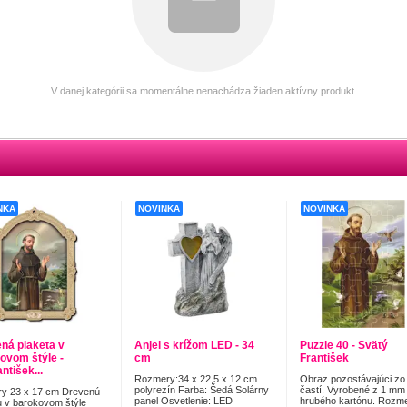
V danej kategórii sa momentálne nenachádza žiaden aktívny produkt.
NKA
NOVINKA
NOVINKA
ná plaketa v
Anjel s krížom LED - 34
Puzzle 40 - Svätý
ovom štýle -
cm
František
ntišek...
Rozmery:34 x 22,5 x 12 cm
Obraz pozostávajúci zo
polyrezín Farba: Šedá Solárny
častí. Vyrobené z 1 mm
y 23 x 17 cm Drevenú
panel Osvetlenie: LED
hrubého kartónu. Rozm
u v barokovom štýle