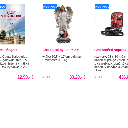
NKA
NOVINKA
NOVINKA
 Medžugorie
Anjel strážny - 30,5 cm
Celebračná súprava
o Gaeta Sprievodca
výška 30,5 x 17 cm polyresín
rozmery: 23 x 30 x 9 c
a Vydavateľstvo: TV
Hmotnosť: 1010 g
obsah súpravy: kalich, 
zba: lepená / mäkká
1 ks olejka, kropáč, 2 k
 Rok vydania: 2025 ...
nádobky na víno a vodu
štóla...
12.90,- €
33.20,- €
436.
s DPH
s DPH