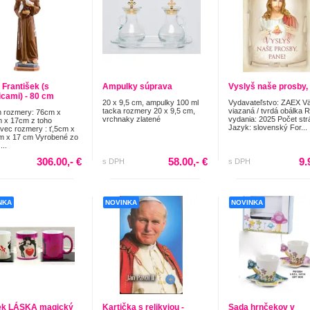
 František (s
Ampulky súprava
Vyslyš naše prosby,
icami) - 80 cm
20 x 9,5 cm, ampulky 100 ml
Vydavateľstvo: ZAEX V
tacka rozmery 20 x 9,5 cm,
viazaná / tvrdá obálka 
 rozmery: 76cm x
vrchnaky zlatené
vydania: 2025 Počet str
 x 17cm z toho
Jazyk: slovenský For...
vec rozmery : ť,5cm x
m x 17 cm Vyrobené zo
...
306.00,- €
58.00,- €
9.
s DPH
s DPH
NKA
NOVINKA
NOVINKA
ek LÁSKA magický
Kartička s relikviou -
Sada hrnčekov v