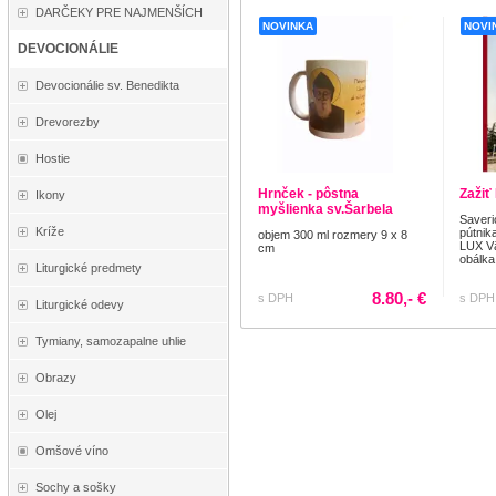
DARČEKY PRE NAJMENŠÍCH
NOVINKA
NOVI
DEVOCIONÁLIE
Devocionálie sv. Benedikta
Drevorezby
Hostie
Hrnček - pôstna
Zažiť
Ikony
myšlienka sv.Šarbela
Saveri
Kríže
pútnik
objem 300 ml rozmery 9 x 8
LUX Vä
cm
obálka
Liturgické predmety
8.80,- €
s DPH
s DPH
Liturgické odevy
Tymiany, samozapalne uhlie
Obrazy
Olej
Omšové víno
Sochy a sošky