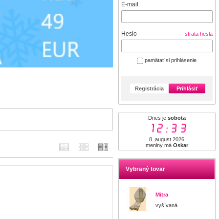
E-mail
Heslo
strata hesla
pamätať si prihlásenie
Registrácia
Prihlásiť
Dnes je
sobota
12:33
8. august 2026
meniny má
Oskar
Vybraný tovar
Mitra
vyšívaná