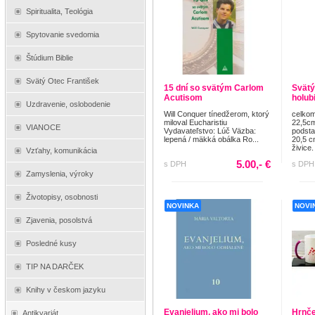
Spiritualita, Teológia
Spytovanie svedomia
Štúdium Biblie
Svätý Otec František
15 dní so svätým Carlom
Svätý
Acutisom
holub
Uzdravenie, oslobodenie
Will Conquer tínedžerom, ktorý
celkom
miloval Eucharistiu
22,5cm
VIANOCE
Vydavateľstvo: Lúč Väzba:
podsta
lepená / mäkká obálka Ro...
20,5 c
živice. 
Vzťahy, komunikácia
5.00,- €
s DPH
s DPH
Zamyslenia, výroky
Životopisy, osobnosti
NOVINKA
NOVI
Zjavenia, posolstvá
Posledné kusy
TIP NA DARČEK
Knihy v českom jazyku
Evanjelium, ako mi bolo
Hrnč
Antikvariát