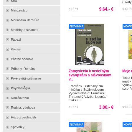
Krst
(Svätý
9.64,- €
s DPH
s DPH
Manželstvo
Mariánska literatúra
NOVINKA
NOVI
Modlitby a sviatosti
Pápeži
Poézia
Pôstne obdobie
Príbehy, Romány
Zamyslenia k nedeľným
Moje 
evanjeliám a slávnostiam
Tinka 
Prvé sväté prijímanie
v...
maličk
Vydava
František Trstenský Na
Psychológia
s.r.o. 
minútku s Božím slovom.
Vydavateľstvo: František
Trstenský Väzba: lepená /
Rodičovstvo
mäkká...
3.00,- €
s DPH
s DPH
Rodina, výchova
Rozvoj osobnosti
NOVINKA
NOVI
Spevníky