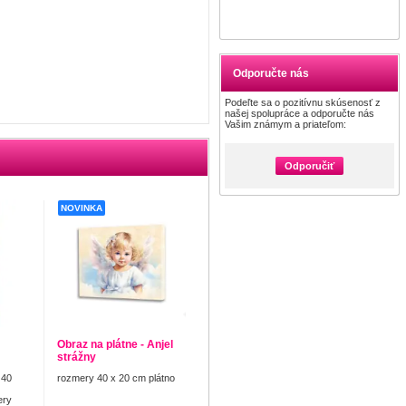
Odporučte nás
Podeľte sa o pozitívnu skúsenosť z
našej spolupráce a odporučte nás
Vašim známym a priateľom:
Odporučiť
NOVINKA
Obraz na plátne - Anjel
strážny
 40
rozmery 40 x 20 cm plátno
ery