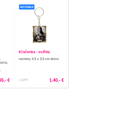
NOVINKA
Kľučenka - sv.Rita
m
rozmery 4,5 x 3,5 cm drevo
burza,
s
,
65,- €
1.40,- €
s DPH