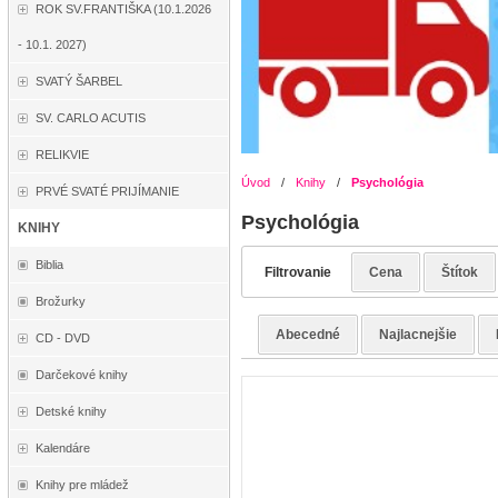
ROK SV.FRANTIŠKA (10.1.2026
- 10.1. 2027)
SVATÝ ŠARBEL
SV. CARLO ACUTIS
RELIKVIE
Úvod
/
Knihy
/
Psychológia
PRVÉ SVATÉ PRIJÍMANIE
Psychológia
KNIHY
Biblia
Filtrovanie
Cena
Štítok
Brožurky
Abecedné
Najlacnejšie
CD - DVD
Darčekové knihy
Detské knihy
Kalendáre
Knihy pre mládež