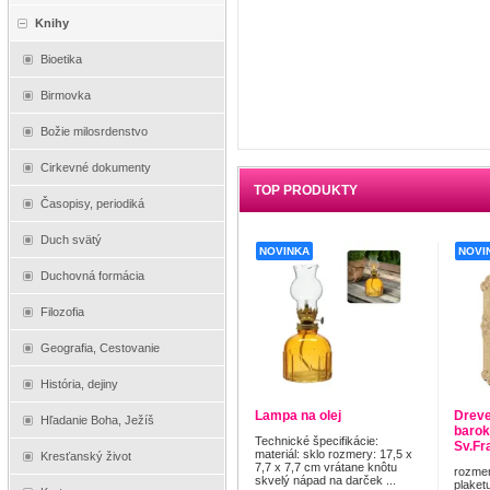
Knihy
Bioetika
Birmovka
Božie milosrdenstvo
Cirkevné dokumenty
TOP PRODUKTY
Časopisy, periodiká
Duch svätý
NOVINKA
NOVI
Duchovná formácia
Filozofia
Geografia, Cestovanie
História, dejiny
Lampa na olej
Dreve
Hľadanie Boha, Ježíš
barok
Technické špecifikácie:
Sv.Fra
materiál: sklo rozmery: 17,5 x
Kresťanský život
7,7 x 7,7 cm vrátane knôtu
rozmer
skvelý nápad na darček ...
plaket