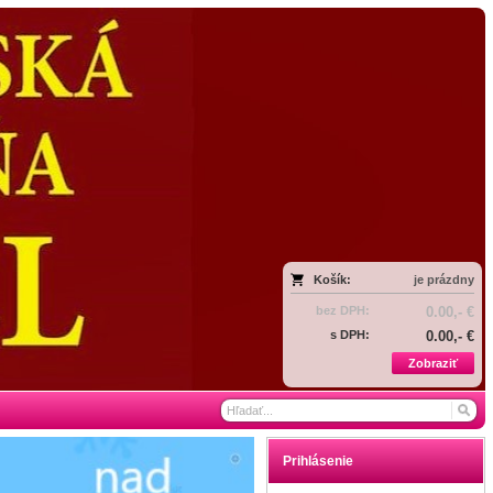
Košík:
je prázdny
bez DPH:
0.00,- €
s DPH:
0.00,- €
Zobraziť
Prihlásenie