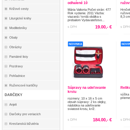
odhalené 10
ružov
Križové cesty
Mária Valtorta Počet strán: 477
Hrnček
Rok vydania: 2011 Väzba:
ružove
viazaná / tvrdá obálka s
8,3 c
Liturgické knihy
prebalom Vydavateľstvo...
19.00,- €
s DPH
s DPH
Modlitebníky
Obaly
NOVINKA
NOVI
Obrázky
Pamätné listy
Pozdravy
Pohľadnice
Ružencové kartičky
Súpravy na udeľovanie
Relik
krstu
výška 
DARČEKY
prieme
rozmery: 10 x 16 x 5 cm
obsah súpravy: 2 ks olejky,
Anjeli
nádobka na udeľovanie
sviatosti krstu, kríž.
Darčeky pre veriacich
184.00,- €
s DPH
s DPH
Kresťanská bižutéria