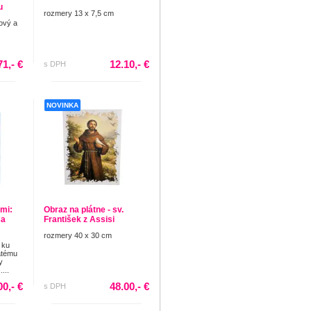
u
rozmery 13 x 7,5 cm
žový a
71,- €
12.10,- €
s DPH
NOVINKA
mi:
Obraz na plátne - sv.
sa
František z Assisi
rozmery 40 x 30 cm
 ku
ätému
y
...
00,- €
48.00,- €
s DPH