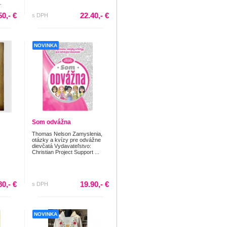
.
50,- €
22.40,- €
s DPH
NOVINKA
Som odvážna
Thomas Nelson Zamyslenia,
otázky a kvízy pre odvážne
dievčatá Vydavateľstvo:
Christian Project Support ...
80,- €
19.90,- €
s DPH
NOVINKA