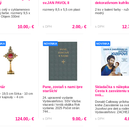
ý
sv.JAN PAVOL II
dekoratívnom kufrík
 celý v cyklamenovo
rozmery 8,5 x 5,5 cm plast
2 ks v balení farby - ru
j farbe. rozmery 9,5 x
modrý
m Objem 330ml
10.00,- €
2.00,- €
12.
s DPH
s DPH
NKA
NOVINKA
NOVINKA
viár
Pane, zostaň s nami /pre
Skladačka s nálepka
starších/
Cesta k zasväteniu 
- 19,5 cm šírka - 10 cm
svä...
r kapsuly – 4 cm
24. upravené vydanie
Vydavateľstvo: SSV Väzba:
Donald Calloway príloha
viazaná / tvrdá obálka Rok
knihe Zasvätenie sa sv
vydania: 2025 Počet strán:
Jozefovi pre deti a rodin
744...
Vydavateľstvo: ZACHEJ.
124.00,- €
9.00,- €
4.
s DPH
s DPH