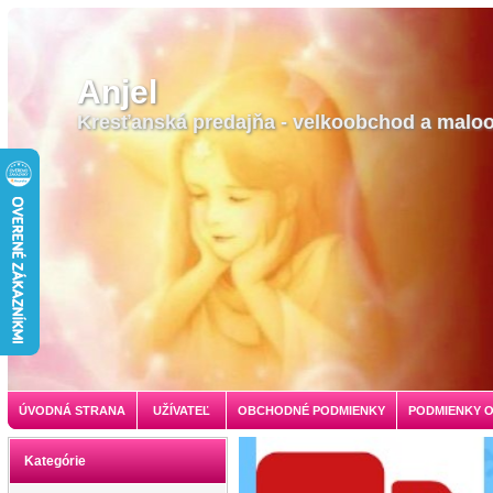
Anjel
Kresťanská predajňa - velkoobchod a malo
ÚVODNÁ STRANA
UŽÍVATEĽ
OBCHODNÉ PODMIENKY
PODMIENKY 
Kategórie