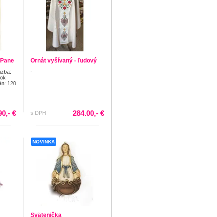
 Pane
Ornát vyšívaný - ľudový
äzba:
-
Rok
án: 120
90,- €
284.00,- €
s DPH
NOVINKA
Svätenička