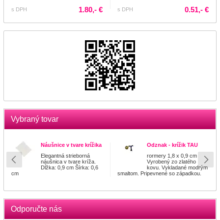
1.80,- €
0.51,- €
s DPH
s DPH
Vybraný tovar
Náušnice v tvare krížika
Odznak - krížik TAU
Elegantná strieborná
rormery 1,8 x 0,9 cm
náušnica v tvare kríža.
Vyrobený zo zlatého
Dĺžka: 0,9 cm Šírka: 0,6
kovu. Vykladané modrým
cm
smaltom. Pripevnené so západkou.
Odporučte nás