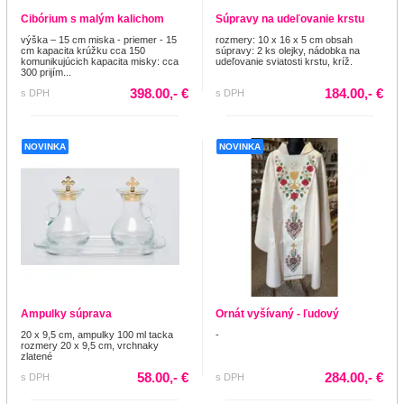
Cibórium s malým kalichom
Súpravy na udeľovanie krstu
výška – 15 cm miska - priemer - 15
rozmery: 10 x 16 x 5 cm obsah
cm kapacita krúžku cca 150
súpravy: 2 ks olejky, nádobka na
komunikujúcich kapacita misky: cca
udeľovanie sviatosti krstu, kríž.
300 prijím...
398.00,- €
184.00,- €
s DPH
s DPH
NOVINKA
NOVINKA
Ampulky súprava
Ornát vyšívaný - ľudový
20 x 9,5 cm, ampulky 100 ml tacka
-
rozmery 20 x 9,5 cm, vrchnaky
zlatené
58.00,- €
284.00,- €
s DPH
s DPH