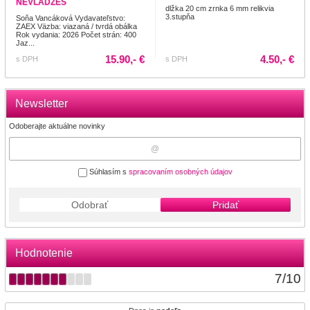
NEVLÁDZEŠ
dlžka 20 cm zrnka 6 mm relikvia
3.stupňa
Soňa Vancáková Vydavateľstvo:
ZAEX Väzba: viazaná / tvrdá obálka
Rok vydania: 2026 Počet strán: 400
Jaz...
15.90,- €
4.50,- €
s DPH
s DPH
Newsletter
Odoberajte aktuálne novinky
Súhlasím s
spracovaním osobných údajov
Odobrať
Pridať
Hodnotenie
7
/
10