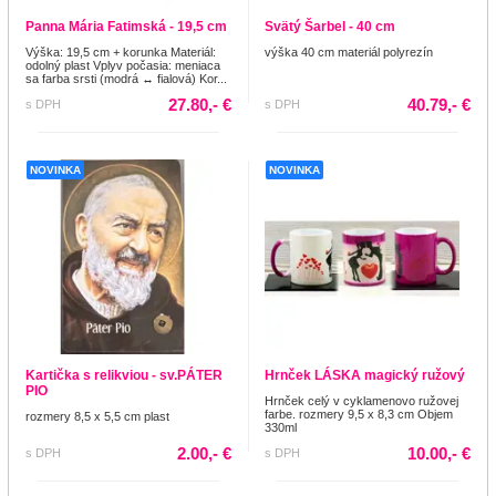
Panna Mária Fatimská - 19,5 cm
Svätý Šarbel - 40 cm
Výška: 19,5 cm + korunka Materiál:
výška 40 cm materiál polyrezín
odolný plast Vplyv počasia: meniaca
sa farba srsti (modrá ↔ fialová) Kor...
27.80,- €
40.79,- €
s DPH
s DPH
NOVINKA
NOVINKA
Kartička s relikviou - sv.PÁTER
Hrnček LÁSKA magický ružový
PIO
Hrnček celý v cyklamenovo ružovej
farbe. rozmery 9,5 x 8,3 cm Objem
rozmery 8,5 x 5,5 cm plast
330ml
2.00,- €
10.00,- €
s DPH
s DPH