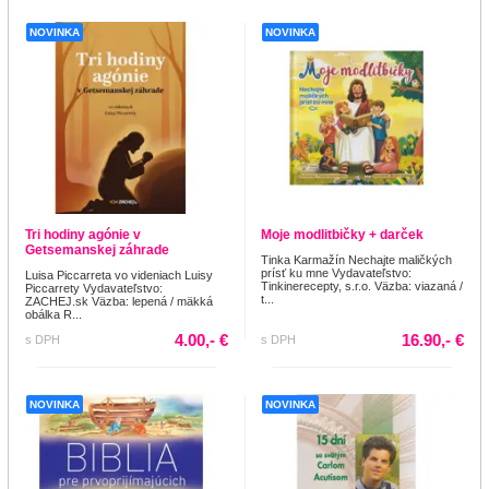
NOVINKA
NOVINKA
Tri hodiny agónie v
Moje modlitbičky + darček
Getsemanskej záhrade
Tinka Karmažín Nechajte maličkých
prísť ku mne Vydavateľstvo:
Luisa Piccarreta vo videniach Luisy
Tinkinerecepty, s.r.o. Väzba: viazaná /
Piccarrety Vydavateľstvo:
t...
ZACHEJ.sk Väzba: lepená / mäkká
obálka R...
4.00,- €
16.90,- €
s DPH
s DPH
NOVINKA
NOVINKA