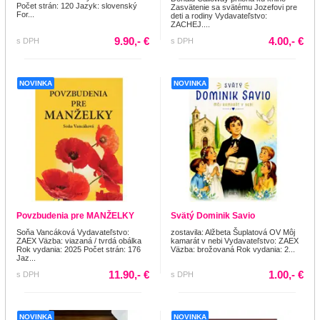
Počet strán: 120 Jazyk: slovenský
Zasvätenie sa svätému Jozefovi pre
For...
deti a rodiny Vydavateľstvo:
ZACHEJ....
9.90,- €
4.00,- €
s DPH
s DPH
NOVINKA
NOVINKA
Povzbudenia pre MANŽELKY
Svätý Dominik Savio
Soňa Vancáková Vydavateľstvo:
zostavila: Alžbeta Šuplatová OV Môj
ZAEX Väzba: viazaná / tvrdá obálka
kamarát v nebi Vydavateľstvo: ZAEX
Rok vydania: 2025 Počet strán: 176
Väzba: brožovaná Rok vydania: 2...
Jaz...
11.90,- €
1.00,- €
s DPH
s DPH
NOVINKA
NOVINKA