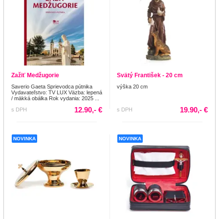
Zažiť Medžugorie
Svätý František - 20 cm
Saverio Gaeta Sprievodca pútnika
výška 20 cm
Vydavateľstvo: TV LUX Väzba: lepená
/ mäkká obálka Rok vydania: 2025 ...
12.90,- €
19.90,- €
s DPH
s DPH
NOVINKA
NOVINKA