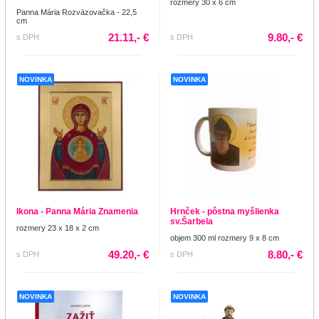
rozmery 30 x 6 cm
Panna Mária Rozväzovačka - 22,5
cm
21.11,- €
9.80,- €
s DPH
s DPH
NOVINKA
NOVINKA
Ikona - Panna Mária Znamenia
Hrnček - pôstna myšlienka
sv.Šarbela
rozmery 23 x 18 x 2 cm
objem 300 ml rozmery 9 x 8 cm
49.20,- €
8.80,- €
s DPH
s DPH
NOVINKA
NOVINKA