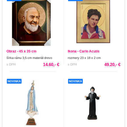
Obraz - 45 x 35 cm
Ikona - Carlo Acutis
šírka rámu 3,5 cm materiál drevo
rozmery 23 x 18 x 2 cm
14.60,- €
49.20,- €
s DPH
s DPH
NOVINKA
NOVINKA