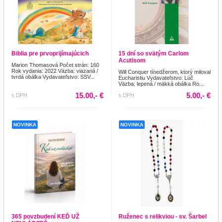
Biblia pre prvoprijímajúcich
15 dní so svätým Carlom
Acutisom
Marion Thomasová Počet strán: 160
Rok vydania: 2022 Väzba: viazaná /
Will Conquer tínedžerom, ktorý miloval
tvrdá obálka Vydavateľstvo: SSV...
Eucharistiu Vydavateľstvo: Lúč
Väzba: lepená / mäkká obálka Ro...
15.00,- €
5.00,- €
s DPH
s DPH
NOVINKA
NOVINKA
365 povzbudení KEĎ UŽ
Ruženec s relikviou - sv. Šarbel