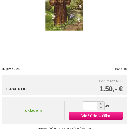
ID produktu
1020048
1.22,- €
bez DPH
1.50,- €
Cena s DPH
ks
skladom
Vložiť do košíka
Recyklačný poplatok je zarátaný v cene