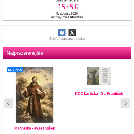
Dnes je
nedeľa
15:50
9. august 2026
meniny má
Ľubomíra
Zdieľať aktuálnu stránku
Najprezeranejšie
NOVINKA
RCC kartička - Sv. František
Magnetka - sv.František