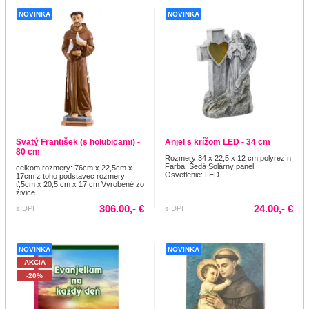
NOVINKA
NOVINKA
Svätý František (s holubicami) -
Anjel s krížom LED - 34 cm
80 cm
Rozmery:34 x 22,5 x 12 cm polyrezín
Farba: Šedá Solárny panel
celkom rozmery: 76cm x 22,5cm x
Osvetlenie: LED
17cm z toho podstavec rozmery :
ť,5cm x 20,5 cm x 17 cm Vyrobené zo
živice. ...
306.00,- €
24.00,- €
s DPH
s DPH
NOVINKA
NOVINKA
AKCIA
-20%