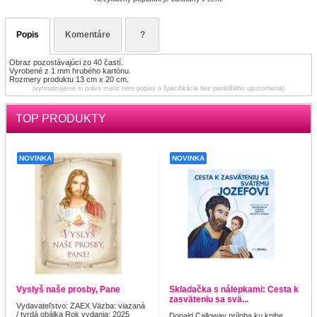
Popis
Komentáre
?
Obraz pozostávajúci zo 40 častí.
Vyrobené z 1 mm hrubého kartónu.
Rozmery produktu 13 cm x 20 cm.
(vyhradzujeme si právo meniť tieto popisy a špecifikácie bez predošlého upozornenia)
TOP PRODUKTY
NOVINKA
NOVINKA
Vyslyš naše prosby, Pane
Skladačka s nálepkami: Cesta k
zasväteniu sa svä...
Vydavateľstvo: ZAEX Väzba: viazaná
/ tvrdá obálka Rok vydania: 2025
Donald Calloway príloha ku knihe