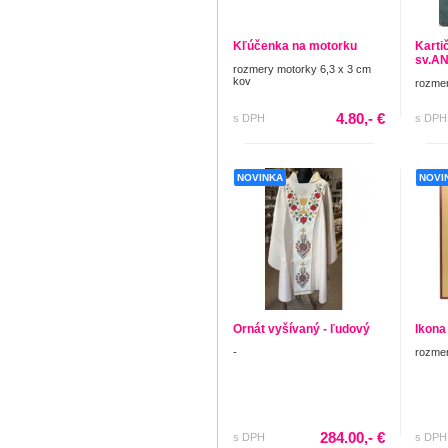
Kľúčenka na motorku
Kartič
sv.A
rozmery motorky 6,3 x 3 cm
kov
rozmer
4.80,- €
s DPH
s DPH
NOVINKA
NOVI
Ornát vyšívaný - ľudový
Ikona 
-
rozmer
284.00,- €
s DPH
s DPH