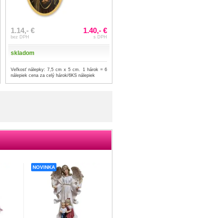
1.14,- €
1.40,- €
bez DPH
s DPH
skladom
Veľkosť nálepky: 7,5 cm x 5 cm. 1 hárok = 6
nálepiek cena za celý hárok/6KS nálepiek
NOVINKA