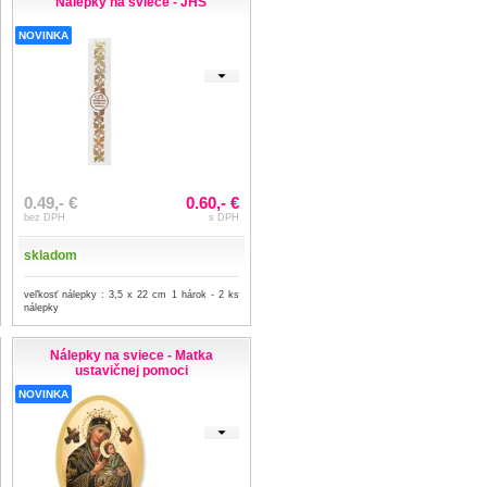
Nálepky na sviece - JHS
NOVINKA
0.49,- €
0.60,- €
bez DPH
s DPH
skladom
veľkosť nálepky : 3,5 x 22 cm 1 hárok - 2 ks
nálepky
Nálepky na sviece - Matka
ustavičnej pomoci
NOVINKA