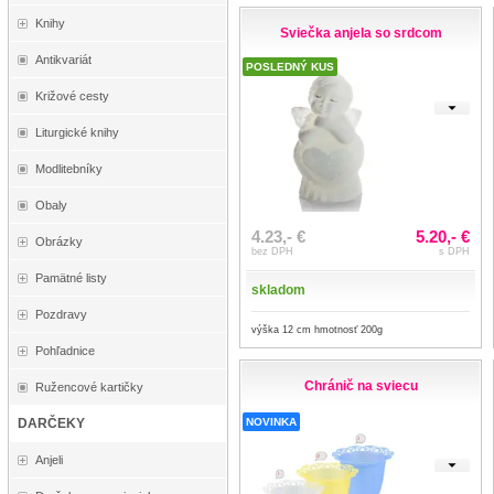
Knihy
Sviečka anjela so srdcom
Antikvariát
POSLEDNÝ KUS
Križové cesty
Liturgické knihy
Modlitebníky
Obaly
4.23,- €
5.20,- €
Obrázky
bez DPH
s DPH
Pamätné listy
skladom
Pozdravy
výška 12 cm hmotnosť 200g
Pohľadnice
Chránič na sviecu
Ružencové kartičky
NOVINKA
DARČEKY
Anjeli