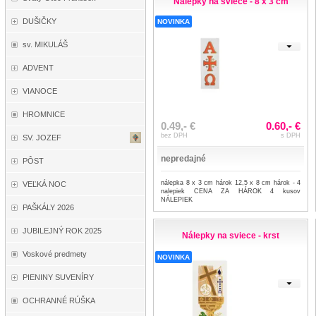
Nálepky na sviece - 8 x 3 cm
DUŠIČKY
NOVINKA
sv. MIKULÁŠ
ADVENT
VIANOCE
HROMNICE
0.49,- €
0.60,- €
bez DPH
s DPH
SV. JOZEF
nepredajné
PÔST
nálepka 8 x 3 cm hárok 12,5 x 8 cm hárok - 4
VEĽKÁ NOC
nalepiek CENA ZA HÁROK 4 kusov
NÁLEPIEK
PAŠKÁLY 2026
JUBILEJNÝ ROK 2025
Nálepky na sviece - krst
Voskové predmety
NOVINKA
PIENINY SUVENÍRY
OCHRANNÉ RÚŠKA