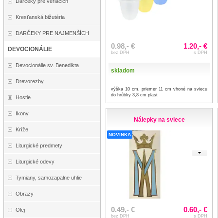
Darčeky pre veriacich
Kresťanská bižutéria
DARČEKY PRE NAJMENŠÍCH
0.98,- €
1.20,- €
DEVOCIONÁLIE
bez DPH
s DPH
Devocionálie sv. Benedikta
skladom
Drevorezby
výška 10 cm, priemer 11 cm vhoné na sviecu
do hrúbky 3,8 cm plast
Hostie
Ikony
Nálepky na sviece
Kríže
NOVINKA
Liturgické predmety
Liturgické odevy
Tymiany, samozapalne uhlie
Obrazy
0.49,- €
0.60,- €
Olej
bez DPH
s DPH