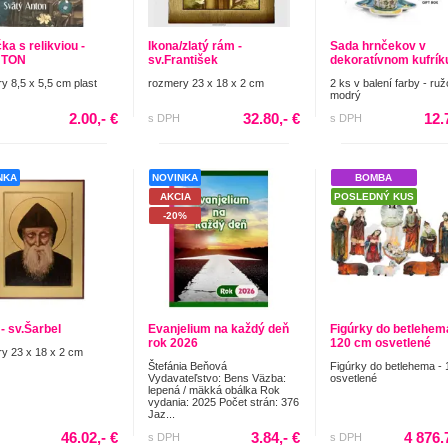
ka s relikviou -
Ikona/zlatý rám -
Sada hrnčekov v
NTON
sv.František
dekoratívnom kufrík
y 8,5 x 5,5 cm plast
rozmery 23 x 18 x 2 cm
2 ks v balení farby - ru
modrý
2.00,- €
32.80,- €
12.
s DPH
s DPH
NKA
NOVINKA
BOMBA
AKCIA
POSLEDNÝ KUS
-20%
- sv.Šarbel
Evanjelium na každý deň
Figúrky do betlehema
rok 2026
120 cm osvetlené
y 23 x 18 x 2 cm
Štefánia Beňová
Figúrky do betlehema -
Vydavateľstvo: Bens Väzba:
osvetlené
lepená / mäkká obálka Rok
vydania: 2025 Počet strán: 376
Jaz...
46.02,- €
3.84,- €
4 876.
s DPH
s DPH