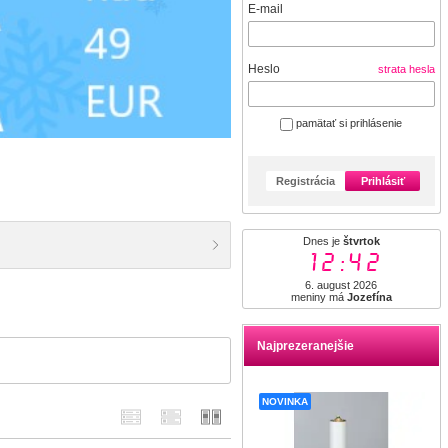
E-mail
Heslo
strata hesla
pamätať si prihlásenie
Registrácia
Prihlásiť
Dnes je
štvrtok
12:42
6. august 2026
meniny má
Jozefína
Najprezeranejšie
NOVINKA
NOVINKA