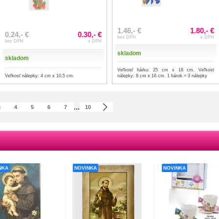
1.46,- €
1.80,- €
0.24,- €
0.30,- €
bez DPH
s DPH
bez DPH
s DPH
skladom
skladom
Veľkosť hárku: 25 cm x 16 cm. Veľkosť
Veľkosť nálepky: 4 cm x 10,5 cm.
nálepky: 8 cm x 16 cm. 1 hárok = 3 nálepky
...
3
4
5
6
7
10
NKA
NOVINKA
NOVINKA