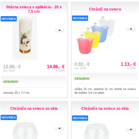
0ltárna svieca s aplikáciu - 20 x
Chránič na sviecu
7,5 cm
NOVINKA
NOVINKA
0.92,- €
1.13,- €
12.08,- €
14.86,- €
bez DPH
s DPH
bez DPH
s DPH
skladom
skladom
výška 10 cm, priemer 11 cm vhoné na sviecu
rozmery 20 x 7,ť cm
do hrúbky 3,8 cm plast
Chrániče na sviece zo skla
Chrániče na sviece zo skla
NOVINKA
NOVINKA