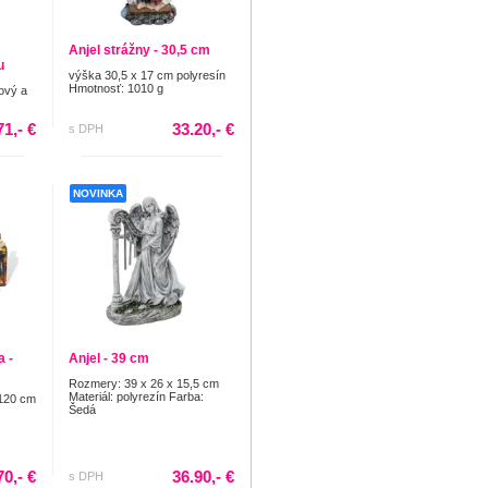
Anjel strážny - 30,5 cm
u
výška 30,5 x 17 cm polyresín
Hmotnosť: 1010 g
žový a
71,- €
33.20,- €
s DPH
NOVINKA
 -
Anjel - 39 cm
Rozmery: 39 x 26 x 15,5 cm
Materiál: polyrezín Farba:
 120 cm
Šedá
70,- €
36.90,- €
s DPH