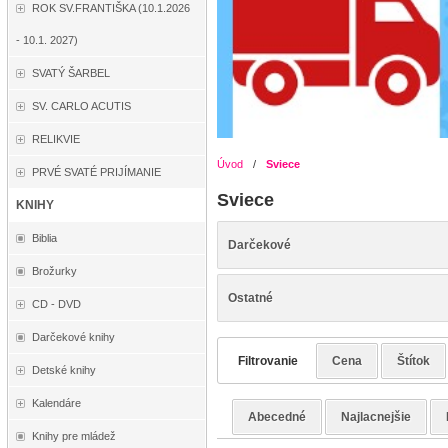
ROK SV.FRANTIŠKA (10.1.2026
- 10.1. 2027)
SVATÝ ŠARBEL
SV. CARLO ACUTIS
RELIKVIE
Úvod
/
Sviece
PRVÉ SVATÉ PRIJÍMANIE
Sviece
KNIHY
Biblia
Darčekové
Brožurky
Ostatné
CD - DVD
Darčekové knihy
Filtrovanie
Cena
Štítok
Detské knihy
Kalendáre
Abecedné
Najlacnejšie
Knihy pre mládež