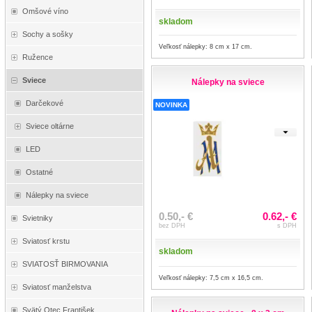
Omšové víno
skladom
Sochy a sošky
Veľkosť nálepky: 8 cm x 17 cm.
Ružence
Sviece
Nálepky na sviece
Darčekové
NOVINKA
Sviece oltárne
LED
Ostatné
Nálepky na sviece
0.50,- €
0.62,- €
Svietniky
bez DPH
s DPH
Sviatosť krstu
skladom
SVIATOSŤ BIRMOVANIA
Veľkosť nálepky: 7,5 cm x 16,5 cm.
Sviatosť manželstva
Svätý Otec František