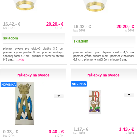
16.42,- €
20.20,- €
16.42,- €
20.20,- €
bez DPH
s DPH
bez DPH
s DPH
skladom
skladom
priemer otvoru pre olejovú vložku 3,5 cm
priemer výška puzdra 8 cm, priemer vonkajší
priemer otvoru pre olejovú vložku 4,5 cm
spodnej časti 6,7 cm, priemer v horneho otvoru
priemer výška puzdra 8 cm, priemer v základni
6,5 cm....
...viac
6,7 cm, priemer v najširšom mieste 9 cm.
Nálepky na sviece
Nálepky na sviece
NOVINKA
NOVINKA
1.17,- €
1.43,- €
0.33,- €
0.40,- €
bez DPH
s DPH
bez DPH
s DPH