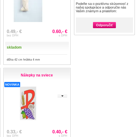
Podeľte sa o pozitívnu skúsenosť z
našej spolupráce a odporučte nás
Vašim známym a priateľom:
Odporučiť
0.49,- €
0.60,- €
bez DPH
s DPH
skladom
dlžka 42 cm hrúbka 4 mm
Nálepky na sviece
NOVINKA
0.33,- €
0.40,- €
bez DPH
s DPH