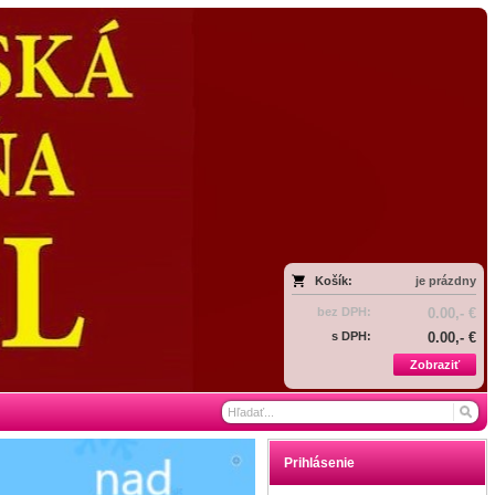
Košík:
je prázdny
bez DPH:
0.00,- €
s DPH:
0.00,- €
Zobraziť
Prihlásenie