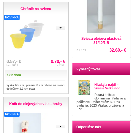
Chránič na sviecu
NOVINKA
Svieca olejova plastová
Svieca olejova plastová
31/40/1 B
22/90Z
32.60,- €
36.90,- €
s DPH
s DPH
0.57,- €
0.70,- €
bez DPH
s DPH
Vybraný tovar
skladom
Hľadaj a nájdi –
výška 6,5 cm, priemer 8 cm vhoné na sviecu
Veselá Veľká noc
do hrúbky 2,3 cm plast
Pestrá kniha s
úlohami na hľadanie a
počítanie! Počet strán: 32 Rok
Knôt do olejových sviec - hruby
vydania: 2023 Väzba: brožovaná
For...
NOVINKA
Odporučte nás