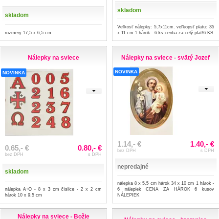
skladom
skladom
Veľkosť nálepky: 5,7x11cm. veľkopsť platu: 35
rozmery 17,5 x 6,5 cm
x 11 cm 1 hárok - 6 ks cenba za celý plat/6 KS
Nálepky na sviece
Nálepky na sviece - svätý Jozef
NOVINKA
NOVINKA
1.14,- €
1.40,- €
0.65,- €
0.80,- €
bez DPH
s DPH
bez DPH
s DPH
nepredajné
skladom
nálepka 8 x 5,5 cm hárok 34 x 10 cm 1 hárok -
nálepka A+O - 8 x 3 cm číslice - 2 x 2 cm
6 nálepiek CENA ZA HÁROK 6 kusov
hárok 10 x 9,5 cm
NÁLEPIEK
Nálepky na sviece - Božie