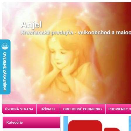
Anjel
Kresťanská predajňa - velkoobchod a malo
ÚVODNÁ STRANA
UŽÍVATEĽ
OBCHODNÉ PODMIENKY
PODMIENKY 
Kategórie