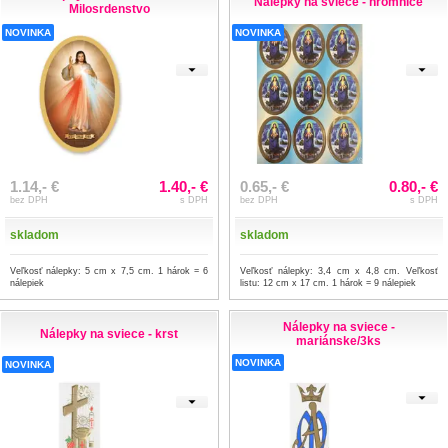
Nálepky na sviece - hromnice
Milosrdenstvo
NOVINKA
NOVINKA
1.14,- €
1.40,- €
0.65,- €
0.80,- €
bez DPH
s DPH
bez DPH
s DPH
skladom
skladom
Veľkosť nálepky: 5 cm x 7,5 cm. 1 hárok = 6
Veľkosť nálepky: 3,4 cm x 4,8 cm. Veľkosť
nálepiek
listu: 12 cm x 17 cm. 1 hárok = 9 nálepiek
Nálepky na sviece -
Nálepky na sviece - krst
mariánske/3ks
NOVINKA
NOVINKA