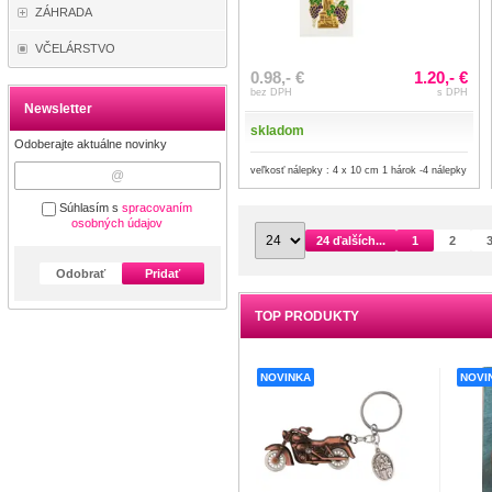
ZÁHRADA
VČELÁRSTVO
0.98,- €
1.20,- €
bez DPH
s DPH
Newsletter
skladom
Odoberajte aktuálne novinky
veľkosť nálepky : 4 x 10 cm 1 hárok -4 nálepky
Súhlasím s
spracovaním
osobných údajov
24 ďalších...
1
2
Odobrať
Pridať
TOP PRODUKTY
NOVINKA
NOVI