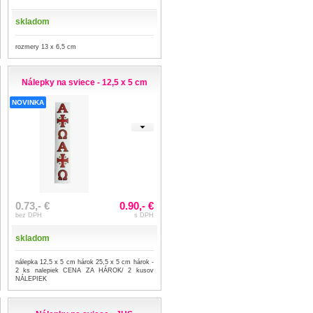
skladom
rozmery 13 x 6,5 cm
Nálepky na sviece - 12,5 x 5 cm
NOVINKA
0.73,- €
0.90,- €
bez DPH
s DPH
skladom
nálepka 12,5 x 5 cm hárok 25,5 x 5 cm hárok -
2 ks nalepiek CENA ZA HÁROK/ 2 kusov
NÁLEPIEK