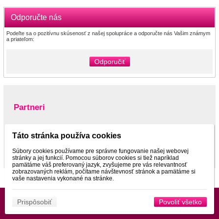
Odporučte nás
Podeľte sa o pozitívnu skúsenosť z našej spolupráce a odporučte nás Vašim známym
a priateľom:
Odporučiť
Partneri
Táto stránka používa cookies
www.pltnictvo.eu
Súbory cookies používame pre správne fungovanie našej webovej
stránky a jej funkcií. Pomocou súborov cookies si tiež napríklad
pamätáme váš preferovaný jazyk, zvyšujeme pre vás relevantnosť
zobrazovaných reklám, počítame návštevnosť stránok a pamätáme si
vaše nastavenia vykonané na stránke.
Prispôsobiť
Povoliť všetko