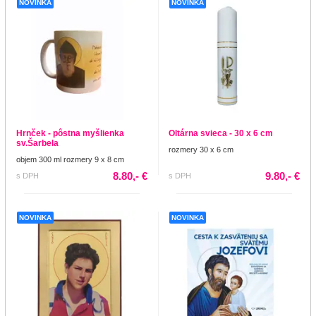
NOVINKA
NOVINKA
Hrnček - pôstna myšlienka
Oltárna svieca - 30 x 6 cm
sv.Šarbela
rozmery 30 x 6 cm
objem 300 ml rozmery 9 x 8 cm
8.80,- €
9.80,- €
s DPH
s DPH
NOVINKA
NOVINKA