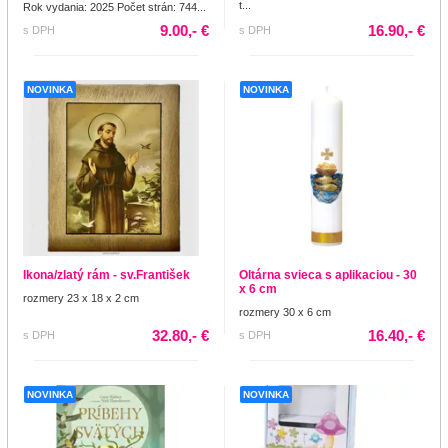
t...
Rok vydania: 2025 Počet strán: 744...
9.00,- €
16.90,- €
s DPH
s DPH
NOVINKA
NOVINKA
Ikona/zlatý rám - sv.František
Oltárna svieca s aplikaciou - 30
x 6 cm
rozmery 23 x 18 x 2 cm
rozmery 30 x 6 cm
32.80,- €
16.40,- €
s DPH
s DPH
NOVINKA
NOVINKA