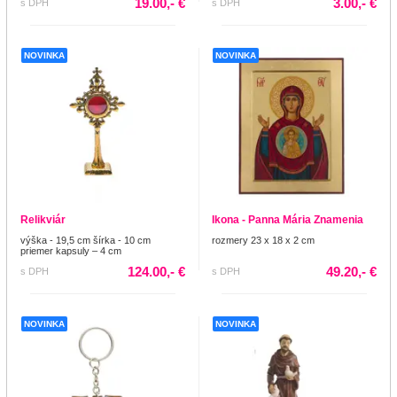
19.00,- €
3.00,- €
s DPH
s DPH
NOVINKA
NOVINKA
Relikviár
Ikona - Panna Mária Znamenia
výška - 19,5 cm šírka - 10 cm
rozmery 23 x 18 x 2 cm
priemer kapsuly – 4 cm
124.00,- €
49.20,- €
s DPH
s DPH
NOVINKA
NOVINKA