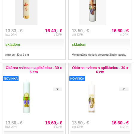
13.33,- €
16.40,- €
13.50,- €
16.60,- €
bez DPH
s DPH
bez DPH
s DPH
skladom
skladom
rozmery 30 x 6 cm
Momentálne nie je k produktu žiadny popis.
Oltárna svieca s aplikáciou - 30 x
Oltárna svieca s aplikáciou - 30 x
6 cm
6 cm
NOVINKA
NOVINKA
13.50,- €
16.60,- €
13.50,- €
16.60,- €
bez DPH
s DPH
bez DPH
s DPH