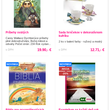
Príbehy svätých
Sada hrnčekov v dekoratívnom
kufríku
Carey Wallace Dychberúce príbehy
plné dobrodružstiev, Božej milosti a
2 ks v balení farby - ružový a modrý
odvahy Počet strán: 234 Rok vydan...
19.90,- €
12.71,- €
s DPH
s DPH
NOVINKA
NOVINKA
AKCIA
-20%
Biblia pre prvoprijímajúcich
Evanjelium na každý deň rok