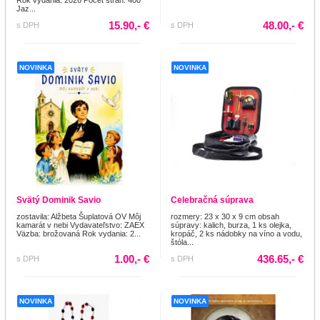
Jaz...
15.90,- €
48.00,- €
s DPH
s DPH
NOVINKA
NOVINKA
Svätý Dominik Savio
Celebračná súprava
zostavila: Alžbeta Šuplatová OV Môj
rozmery: 23 x 30 x 9 cm obsah
kamarát v nebi Vydavateľstvo: ZAEX
súpravy: kalich, burza, 1 ks olejka,
Väzba: brožovaná Rok vydania: 2...
kropáč, 2 ks nádobky na víno a vodu,
štóla...
1.00,- €
436.65,- €
s DPH
s DPH
NOVINKA
NOVINKA