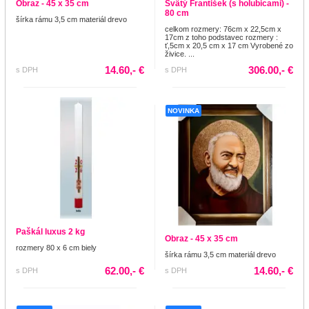
Obraz - 45 x 35 cm
Svätý František (s holubicami) -
80 cm
šírka rámu 3,5 cm materiál drevo
celkom rozmery: 76cm x 22,5cm x
17cm z toho podstavec rozmery :
ť,5cm x 20,5 cm x 17 cm Vyrobené zo
živice. ...
14.60,- €
306.00,- €
s DPH
s DPH
NOVINKA
Paškál luxus 2 kg
Obraz - 45 x 35 cm
rozmery 80 x 6 cm biely
šírka rámu 3,5 cm materiál drevo
62.00,- €
14.60,- €
s DPH
s DPH