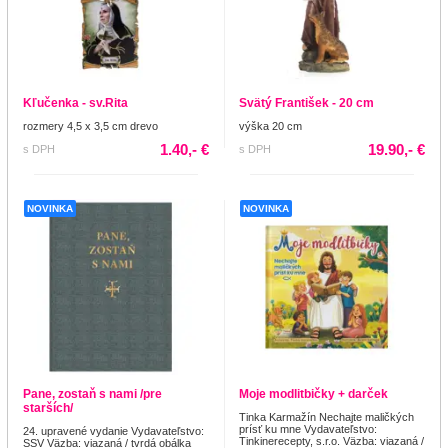
Kľučenka - sv.Rita
Svätý František - 20 cm
rozmery 4,5 x 3,5 cm drevo
výška 20 cm
1.40,- €
19.90,- €
s DPH
s DPH
NOVINKA
NOVINKA
Pane, zostaň s nami /pre
Moje modlitbičky + darček
starších/
Tinka Karmažín Nechajte maličkých
prísť ku mne Vydavateľstvo:
24. upravené vydanie Vydavateľstvo:
Tinkinerecepty, s.r.o. Väzba: viazaná /
SSV Väzba: viazaná / tvrdá obálka