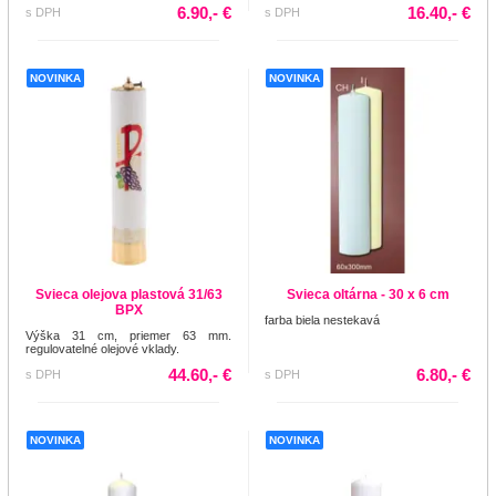
6.90,- €
16.40,- €
s DPH
s DPH
NOVINKA
NOVINKA
Svieca olejova plastová 31/63
Svieca oltárna - 30 x 6 cm
BPX
farba biela nestekavá
Výška 31 cm, priemer 63 mm.
regulovatelné olejové vklady.
44.60,- €
6.80,- €
s DPH
s DPH
NOVINKA
NOVINKA