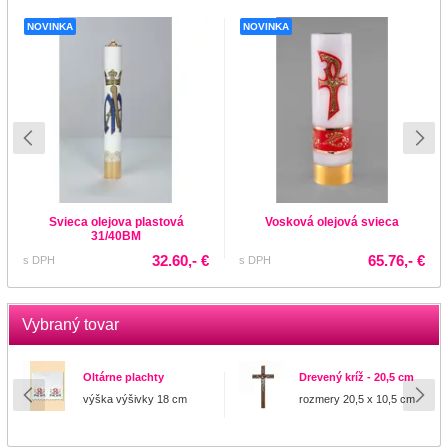
NOVINKA
NOVINKA
Svieca olejova plastová
Vosková olejová svieca
31/40BM
32.60,- €
65.76,- €
s DPH
s DPH
Vybraný tovar
Oltárne plachty
Drevený kríž - 20,5 cm
výška výšivky 18 cm
rozmery 20,5 x 10,5 cm