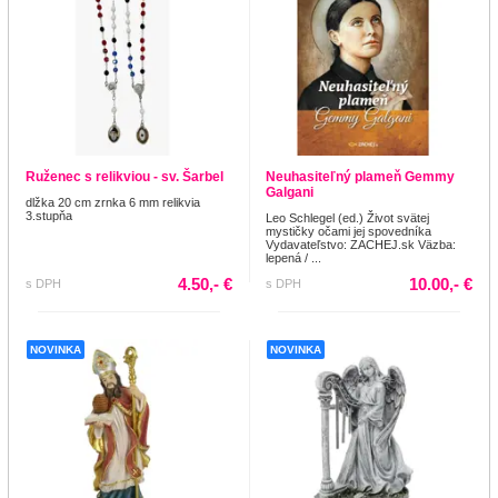
Ruženec s relikviou - sv. Šarbel
Neuhasiteľný plameň Gemmy
Galgani
dlžka 20 cm zrnka 6 mm relikvia
3.stupňa
Leo Schlegel (ed.) Život svätej
mystičky očami jej spovedníka
Vydavateľstvo: ZACHEJ.sk Väzba:
lepená / ...
4.50,- €
10.00,- €
s DPH
s DPH
NOVINKA
NOVINKA