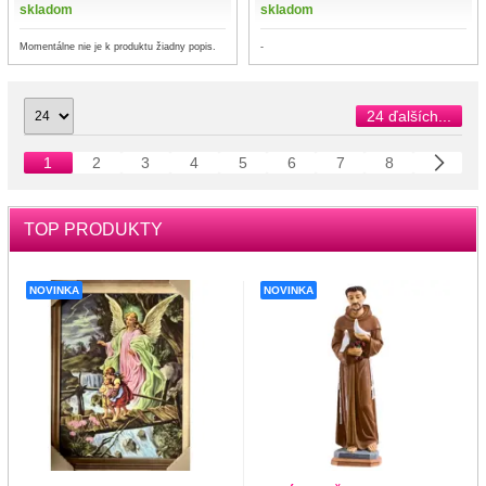
skladom
skladom
Momentálne nie je k produktu žiadny popis.
-
24 ďalších...
1
2
3
4
5
6
7
8
TOP PRODUKTY
NOVINKA
NOVINKA