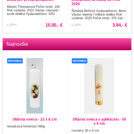
2026
Marion Thomasová Počet strán: 160
Rok vydania: 2022 Väzba: viazaná /
Štefánia Beňová Vydavateľstvo: Bens
tvrdá obálka Vydavateľstvo: SSV...
Väzba: lepená / mäkká obálka Rok
vydania: 2025 Počet strán: 376 Jaz...
15.00,- €
3.84,- €
s DPH
s DPH
Najnovšie
NOVINKA
NOVINKA
Oltárna svieca - 22 x 6 cm
Oltárna svieca s aplikáciou - 30
x 6 cm
nestekavá hmotnosť 496g
rozmery 30 x 6 cm