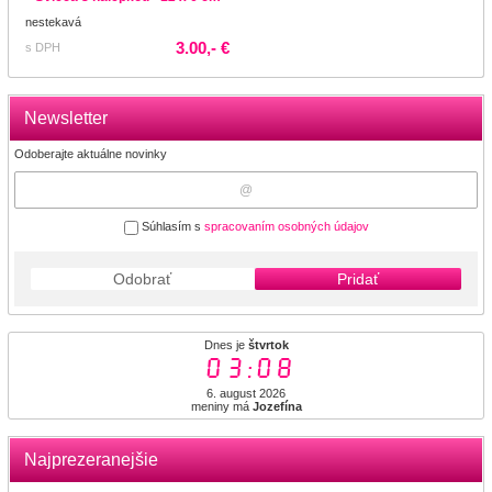
nestekavá
3.00,- €
s DPH
Newsletter
Odoberajte aktuálne novinky
Súhlasím s
spracovaním osobných údajov
Odobrať
Pridať
Dnes je
štvrtok
03:08
6. august 2026
meniny má
Jozefína
Najprezeranejšie