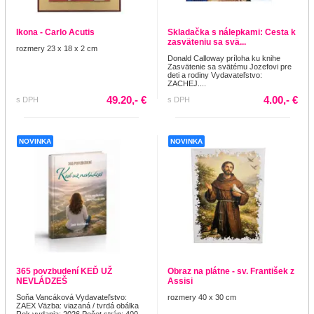
Ikona - Carlo Acutis
Skladačka s nálepkami: Cesta k
zasväteniu sa svä...
rozmery 23 x 18 x 2 cm
Donald Calloway príloha ku knihe
Zasvätenie sa svätému Jozefovi pre
deti a rodiny Vydavateľstvo:
ZACHEJ....
49.20,- €
4.00,- €
s DPH
s DPH
NOVINKA
NOVINKA
365 povzbudení KEĎ UŽ
Obraz na plátne - sv. František z
NEVLÁDZEŠ
Assisi
Soňa Vancáková Vydavateľstvo:
rozmery 40 x 30 cm
ZAEX Väzba: viazaná / tvrdá obálka
Rok vydania: 2026 Počet strán: 400