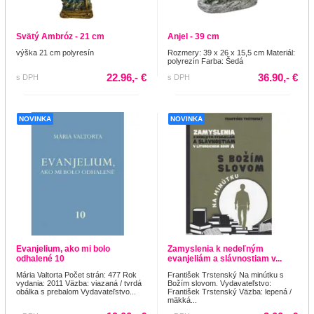
Svätý Ambróz - 21 cm
Anjel - 39 cm
výška 21 cm polyresín
Rozmery: 39 x 26 x 15,5 cm Materiál:
polyrezín Farba: Šedá
22.96,- €
36.90,- €
s DPH
s DPH
NOVINKA
NOVINKA
Evanjelium, ako mi bolo
Zamyslenia k nedeľným
odhalené 10
evanjeliám a slávnostiam v...
Mária Valtorta Počet strán: 477 Rok
František Trstenský Na minútku s
vydania: 2011 Väzba: viazaná / tvrdá
Božím slovom. Vydavateľstvo:
obálka s prebalom Vydavateľstvo...
František Trstenský Väzba: lepená /
mäkká...