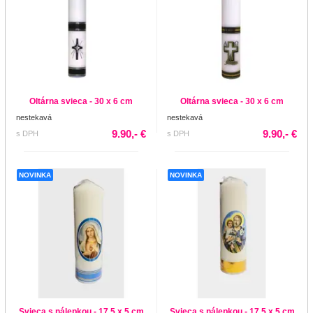
Oltárna svieca - 30 x 6 cm
Oltárna svieca - 30 x 6 cm
nestekavá
nestekavá
9.90,- €
9.90,- €
s DPH
s DPH
NOVINKA
NOVINKA
Svieca s nálepkou - 17,5 x 5 cm
Svieca s nálepkou - 17,5 x 5 cm