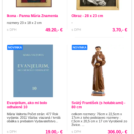
Ikona - Panna Mária Znamenia
Obraz - 28 x 23 cm
rozmery 23 x 18 x 2 cm
-
49.20,- €
3.70,- €
s DPH
s DPH
NOVINKA
NOVINKA
Evanjelium, ako mi bolo
Svätý František (s holubicami) -
odhalené 10
80 cm
Mária Valtorta Počet strán: 477 Rok
celkom rozmery: 76cm x 22,5cm x
vydania: 2011 Väzba: viazaná / tvrdá
17cm z toho podstavec rozmery :
obálka s prebalom Vydavateľstvo...
ť,5cm x 20,5 cm x 17 cm Vyrobené zo
živice. ...
19.00,- €
306.00,- €
s DPH
s DPH