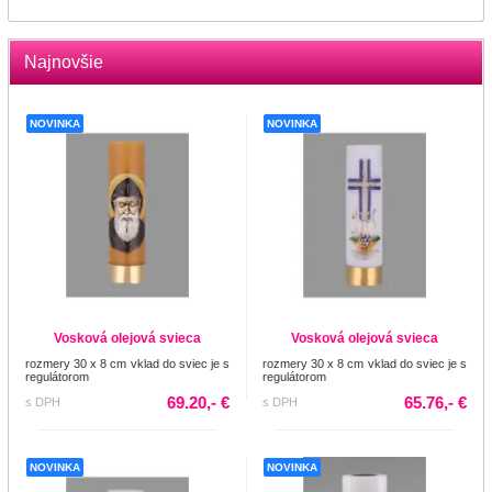
Najnovšie
NOVINKA
NOVINKA
Vosková olejová svieca
Vosková olejová svieca
rozmery 30 x 8 cm vklad do sviec je s
rozmery 30 x 8 cm vklad do sviec je s
regulátorom
regulátorom
69.20,- €
65.76,- €
s DPH
s DPH
NOVINKA
NOVINKA