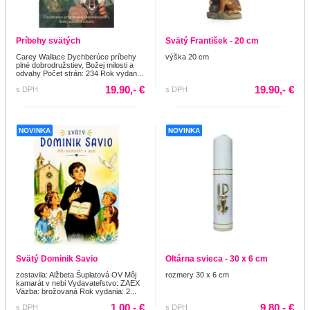
Príbehy svätých
Svätý František - 20 cm
Carey Wallace Dychberúce príbehy
výška 20 cm
plné dobrodružstiev, Božej milosti a
odvahy Počet strán: 234 Rok vydan...
19.90,- €
19.90,- €
s DPH
s DPH
NOVINKA
NOVINKA
Svätý Dominik Savio
Oltárna svieca - 30 x 6 cm
zostavila: Alžbeta Šuplatová OV Môj
rozmery 30 x 6 cm
kamarát v nebi Vydavateľstvo: ZAEX
Väzba: brožovaná Rok vydania: 2...
1.00,- €
9.80,- €
s DPH
s DPH