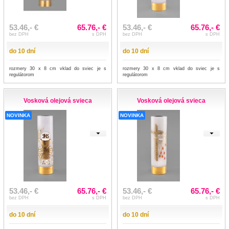
53.46,- €
65.76,- €
53.46,- €
65.76,- €
bez DPH
s DPH
bez DPH
s DPH
do 10 dní
do 10 dní
rozmery 30 x 8 cm vklad do sviec je s
rozmery 30 x 8 cm vklad do sviec je s
regulátorom
regulátorom
Vosková olejová svieca
Vosková olejová svieca
NOVINKA
NOVINKA
53.46,- €
65.76,- €
53.46,- €
65.76,- €
bez DPH
s DPH
bez DPH
s DPH
do 10 dní
do 10 dní