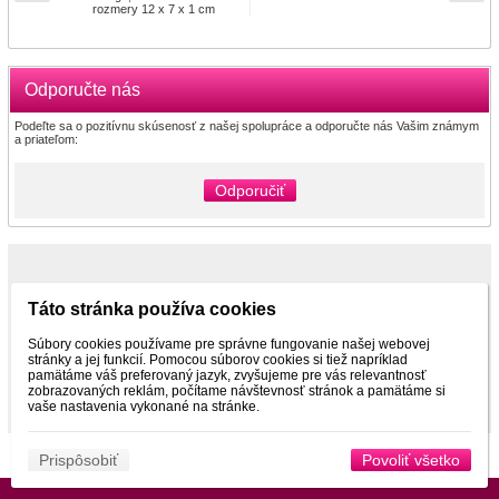
rozmery 12 x 7 x 1 cm
Odporučte nás
Podeľte sa o pozitívnu skúsenosť z našej spolupráce a odporučte nás Vašim známym
a priateľom:
Odporučiť
Partneri
Táto stránka používa cookies
Súbory cookies používame pre správne fungovanie našej webovej
stránky a jej funkcií. Pomocou súborov cookies si tiež napríklad
www.pltnictvo.eu
pamätáme váš preferovaný jazyk, zvyšujeme pre vás relevantnosť
zobrazovaných reklám, počítame návštevnosť stránok a pamätáme si
vaše nastavenia vykonané na stránke.
Prispôsobiť
Povoliť všetko