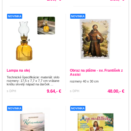
NOVINKA
NOVINKA
Lampa na olej
Obraz na plátne - sv. František z
Assisi
Technické špecifikácie: materiál: sklo
rozmery: 17,5 x 7,7 x 7,7 cm vrátane
rozmery 40 x 30 cm
knôtu skvelý nápad na darček ...
9.64,- €
48.00,- €
s DPH
s DPH
NOVINKA
NOVINKA