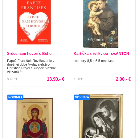
Srdce nám hovorí o Bohu
Kartička s relikviou - sv.ANTON
Papež František Rozlišovanie v
rozmery 8,5 x 5,5 cm plast
dnešnej dobe Vydavateľstvo:
Christian Project Support Väzba:
viazaná / t...
13.90,- €
2.00,- €
s DPH
s DPH
NOVINKA
NOVINKA