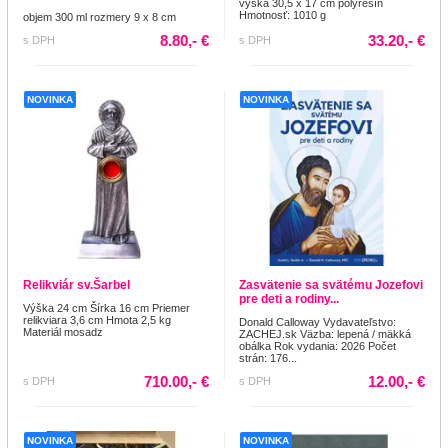
výška 30,5 x 17 cm polyresín
Hmotnosť: 1010 g
objem 300 ml rozmery 9 x 8 cm
8.80,- €
33.20,- €
s DPH
s DPH
NOVINKA
NOVINKA
Relikviár sv.Šarbel
Zasvätenie sa svätému Jozefovi
pre deti a rodiny...
Výška 24 cm Šírka 16 cm Priemer
relikviara 3,6 cm Hmota 2,5 kg
Donald Calloway Vydavateľstvo:
Materiál mosadz
ZACHEJ.sk Väzba: lepená / mäkká
obálka Rok vydania: 2026 Počet
strán: 176...
710.00,- €
12.00,- €
s DPH
s DPH
NOVINKA
NOVINKA