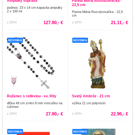
Ampulky súprava
Panna Mária Rozväzovačka -
22,5 cm
podnos: 23 x 14 cm kapacita ampulky
2 x 100 ml
Panna Mária Rozväzovačka - 22,5
cm
127.80,- €
21.11,- €
s DPH
s DPH
NOVINKA
NOVINKA
Ruženec s relikviou - sv. Rity
Svätý Ambróz - 21 cm
dlžka 49 cm zrnko 8 mm vrecuško na
výška 21 cm polyresín
ruženec
27.80,- €
22.96,- €
s DPH
s DPH
NOVINKA
NOVINKA