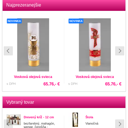
Najprezeranejšie
NOVINKA
NOVINKA
Vosková olejová svieca
Vosková olejová svieca
65.76,- €
65.76,- €
s DPH
s DPH
Vybraný tovar
Drevený kríž - 12 cm
Štola
bezfarebný, mahagón,
Vianočná
wenge, čerešňa -