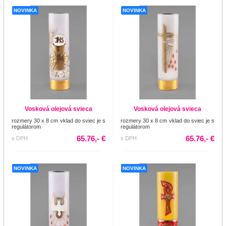
NOVINKA
NOVINKA
Vosková olejová svieca
Vosková olejová svieca
rozmery 30 x 8 cm vklad do sviec je s
rozmery 30 x 8 cm vklad do sviec je s
regulátorom
regulátorom
65.76,- €
65.76,- €
s DPH
s DPH
NOVINKA
NOVINKA