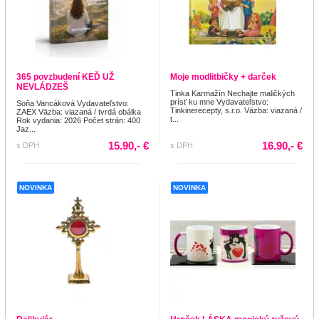
365 povzbudení KEĎ UŽ
Moje modlitbičky + darček
NEVLÁDZEŠ
Tinka Karmažín Nechajte maličkých
prísť ku mne Vydavateľstvo:
Soňa Vancáková Vydavateľstvo:
Tinkinerecepty, s.r.o. Väzba: viazaná /
ZAEX Väzba: viazaná / tvrdá obálka
t...
Rok vydania: 2026 Počet strán: 400
Jaz...
15.90,- €
16.90,- €
s DPH
s DPH
NOVINKA
NOVINKA