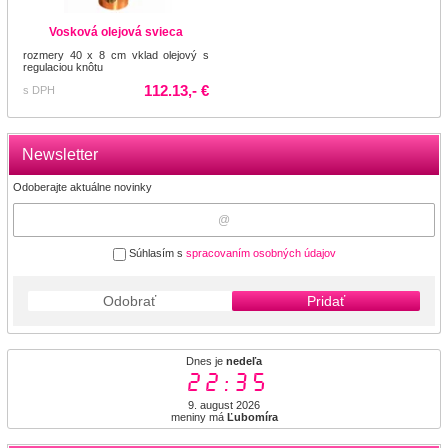
Vosková olejová svieca
rozmery 40 x 8 cm vklad olejový s
regulaciou knôtu
112.13,- €
s DPH
Newsletter
Odoberajte aktuálne novinky
Súhlasím s
spracovaním osobných údajov
Odobrať
Pridať
Dnes je
nedeľa
22:35
9. august 2026
meniny má
Ľubomíra