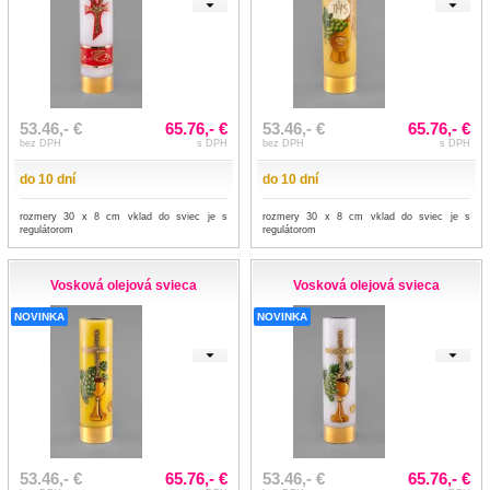
53.46,- €
65.76,- €
53.46,- €
65.76,- €
bez DPH
s DPH
bez DPH
s DPH
do 10 dní
do 10 dní
rozmery 30 x 8 cm vklad do sviec je s
rozmery 30 x 8 cm vklad do sviec je s
regulátorom
regulátorom
Vosková olejová svieca
Vosková olejová svieca
NOVINKA
NOVINKA
53.46,- €
65.76,- €
53.46,- €
65.76,- €