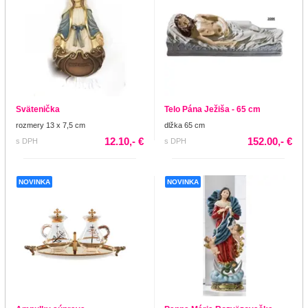
Svätenička
Telo Pána Ježiša - 65 cm
rozmery 13 x 7,5 cm
dlžka 65 cm
12.10,- €
152.00,- €
s DPH
s DPH
NOVINKA
NOVINKA