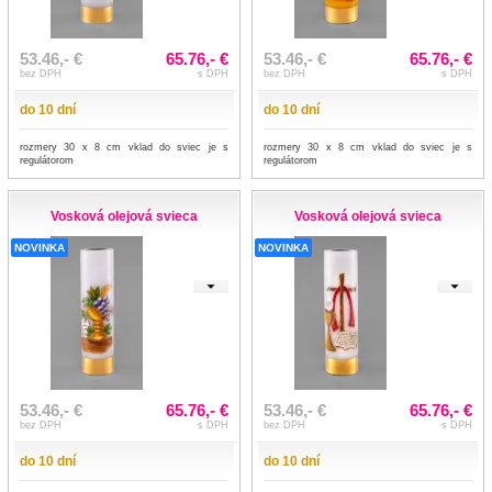
53.46,- €
65.76,- €
53.46,- €
65.76,- €
bez DPH
s DPH
bez DPH
s DPH
do 10 dní
do 10 dní
rozmery 30 x 8 cm vklad do sviec je s
rozmery 30 x 8 cm vklad do sviec je s
regulátorom
regulátorom
Vosková olejová svieca
Vosková olejová svieca
NOVINKA
NOVINKA
53.46,- €
65.76,- €
53.46,- €
65.76,- €
bez DPH
s DPH
bez DPH
s DPH
do 10 dní
do 10 dní