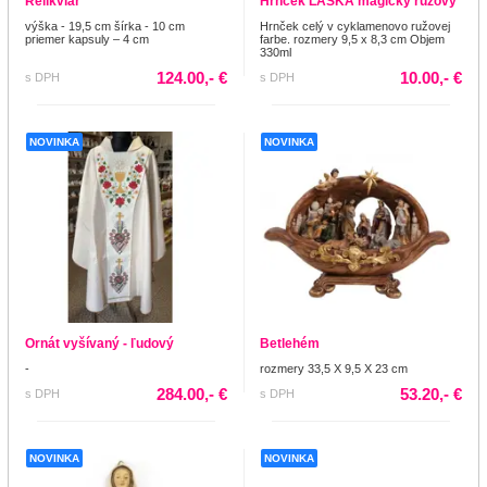
Relikviár
Hrnček LÁSKA magický ružový
výška - 19,5 cm šírka - 10 cm
Hrnček celý v cyklamenovo ružovej
priemer kapsuly – 4 cm
farbe. rozmery 9,5 x 8,3 cm Objem
330ml
124.00,- €
10.00,- €
s DPH
s DPH
NOVINKA
NOVINKA
Ornát vyšívaný - ľudový
Betlehém
-
rozmery 33,5 X 9,5 X 23 cm
284.00,- €
53.20,- €
s DPH
s DPH
NOVINKA
NOVINKA