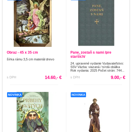
Obraz - 45 x 35 cm
Pane, zostaň s nami /pre
starších/
šírka rámu 3,5 cm materiál drevo
24. upravené vydanie Vydavateľstvo:
SSV Väzba: viazaná / tvrdá obálka
Rok vydania: 2025 Počet strán: 744...
14.60,- €
9.00,- €
s DPH
s DPH
NOVINKA
NOVINKA