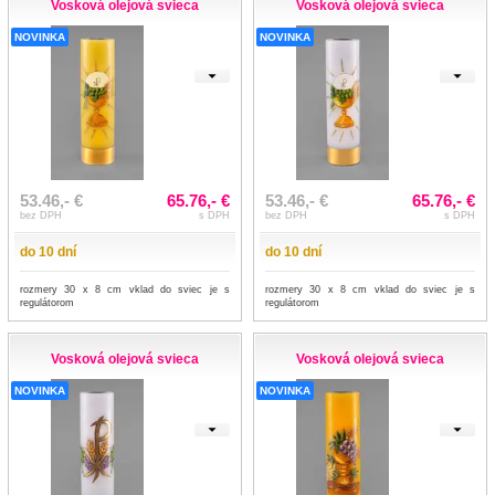
Vosková olejová svieca
Vosková olejová svieca
NOVINKA
NOVINKA
53.46,- €
65.76,- €
53.46,- €
65.76,- €
bez DPH
s DPH
bez DPH
s DPH
do 10 dní
do 10 dní
rozmery 30 x 8 cm vklad do sviec je s
rozmery 30 x 8 cm vklad do sviec je s
regulátorom
regulátorom
Vosková olejová svieca
Vosková olejová svieca
NOVINKA
NOVINKA