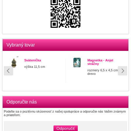
Vybraný tovar
Svätenička
Magnetka - Anjel
strážny
výška 11,5 cm
rozmery 6,5 x 4,5 cm
drevo
Odporučte nás
Podeľte sa o pozitívnu skúsenosť z našej spolupráce a odporučte nás Vašim známym
a priateľom:
Odporučiť