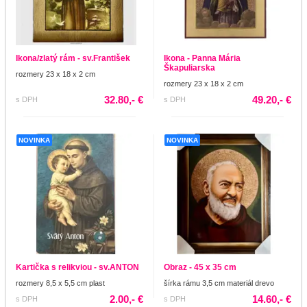
Ikona/zlatý rám - sv.František
Ikona - Panna Mária
Škapuliarska
rozmery 23 x 18 x 2 cm
rozmery 23 x 18 x 2 cm
32.80,- €
49.20,- €
s DPH
s DPH
NOVINKA
NOVINKA
Kartička s relikviou - sv.ANTON
Obraz - 45 x 35 cm
rozmery 8,5 x 5,5 cm plast
šírka rámu 3,5 cm materiál drevo
2.00,- €
14.60,- €
s DPH
s DPH