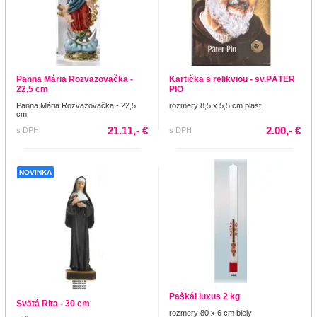
Panna Mária Rozväzovačka -
Kartička s relikviou - sv.PÁTER
22,5 cm
PIO
Panna Mária Rozväzovačka - 22,5
rozmery 8,5 x 5,5 cm plast
cm
21.11,- €
2.00,- €
s DPH
s DPH
NOVINKA
Paškál luxus 2 kg
Svätá Rita - 30 cm
rozmery 80 x 6 cm biely