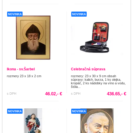
NOVINKA
NOVINKA
Ikona - sv.Šarbel
Celebračná súprava
rozmery 23 x 18 x 2 cm
rozmery: 23 x 30 x 9 cm obsah
súpravy: kalich, burza, 1 ks olejka,
kropáč, 2 ks nádobky na víno a vodu,
štóla...
46.02,- €
436.65,- €
s DPH
s DPH
NOVINKA
NOVINKA