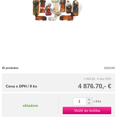
ID produktu
1010142
3 964.80,- €
bez DPH
4 876.70,- €
Cena s DPH
/ 9 ks
× 9 ks
skladom
Vložiť do košíka