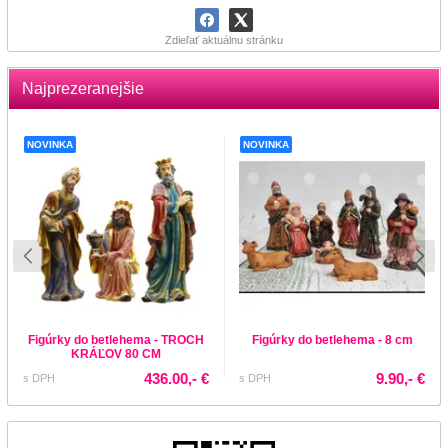
Zdieľať aktuálnu stránku
Najprezeranejšie
NOVINKA
NOVINKA
Figúrky do betlehema - TROCH
Figúrky do betlehema - 8 cm
KRÁĽOV 80 CM
436.00,- €
9.90,- €
s DPH
s DPH