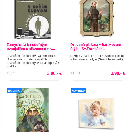
Zamyslenia k nedeľným
Drevená plaketa v barokovom
evanjeliám a slávnostiam v...
štýle - Sv.František...
František Trstenský Na minútku s
rozmery 23 x 17 cm Drevenú plaketu
Božím slovom. Vydavateľstvo:
v barokovom štýle (Svätý František)
František Trstenský Väzba: lepená /
mäkká...
3.00,- €
3.90,- €
s DPH
s DPH
NOVINKA
NOVINKA