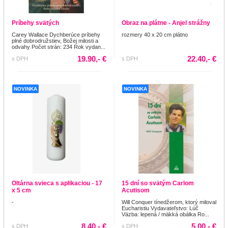
Príbehy svätých
Obraz na plátne - Anjel strážny
Carey Wallace Dychberúce príbehy
rozmery 40 x 20 cm plátno
plné dobrodružstiev, Božej milosti a
odvahy Počet strán: 234 Rok vydan...
19.90,- €
22.40,- €
s DPH
s DPH
NOVINKA
NOVINKA
Oltárna svieca s aplikaciou - 17
15 dní so svätým Carlom
x 5 cm
Acutisom
-
Will Conquer tínedžerom, ktorý miloval
Eucharistiu Vydavateľstvo: Lúč
Väzba: lepená / mäkká obálka Ro...
8.40,- €
5.00,- €
s DPH
s DPH