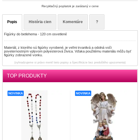
Recyklačný poplatok je zarátaný v cene
Popis
História cien
Komentáre
?
Figúrky do betlehema - 120 cm osvetlené
Materiál, z ktorého sú figúrky vyrobené, je veľmi trvanlivá a odolná voči
poveternostným vplyvom polyesterová živica. Vďaka použitému materiálu môžu byť
figúrky zobrazené vonku.
(vyhradzujeme si právo meniť tieto popisy a špecifikácie bez predošlého upozornenia)
TOP PRODUKTY
NOVINKA
NOVINKA