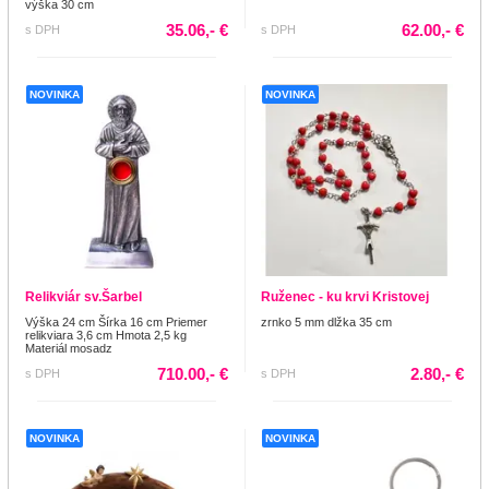
výška 30 cm
35.06,- €
62.00,- €
s DPH
s DPH
NOVINKA
NOVINKA
Relikviár sv.Šarbel
Ruženec - ku krvi Kristovej
Výška 24 cm Šírka 16 cm Priemer
zrnko 5 mm dlžka 35 cm
relikviara 3,6 cm Hmota 2,5 kg
Materiál mosadz
710.00,- €
2.80,- €
s DPH
s DPH
NOVINKA
NOVINKA