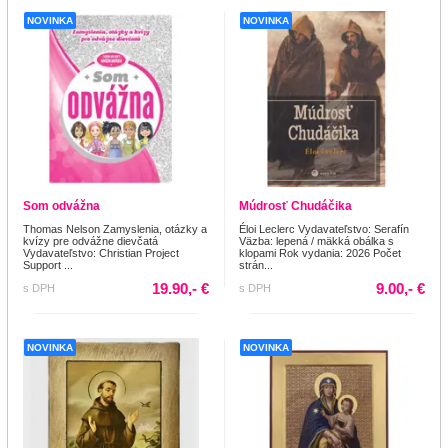
NOVINKA
NOVINKA
Som odvážna
Múdrosť Chudáčika
Thomas Nelson Zamyslenia, otázky a
Éloi Leclerc Vydavateľstvo: Serafín
kvízy pre odvážne dievčatá
Väzba: lepená / mäkká obálka s
Vydavateľstvo: Christian Project
klopami Rok vydania: 2026 Počet
Support ...
strán...
19.90,- €
9.00,- €
s DPH
s DPH
NOVINKA
NOVINKA