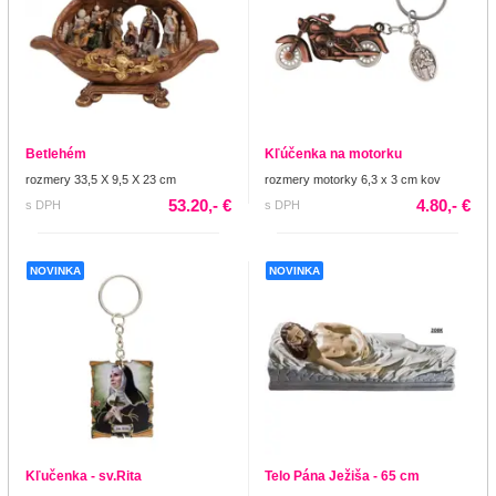
Betlehém
Kľúčenka na motorku
rozmery 33,5 X 9,5 X 23 cm
rozmery motorky 6,3 x 3 cm kov
53.20,- €
4.80,- €
s DPH
s DPH
NOVINKA
NOVINKA
Kľučenka - sv.Rita
Telo Pána Ježiša - 65 cm