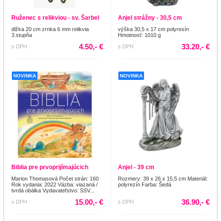
Ruženec s relikviou - sv. Šarbel
Anjel strážny - 30,5 cm
dlžka 20 cm zrnka 6 mm relikvia
výška 30,5 x 17 cm polyresín
3.stupňa
Hmotnosť: 1010 g
4.50,- €
33.20,- €
s DPH
s DPH
NOVINKA
NOVINKA
Biblia pre prvoprijímajúcich
Anjel - 39 cm
Marion Thomasová Počet strán: 160
Rozmery: 39 x 26 x 15,5 cm Materiál:
Rok vydania: 2022 Väzba: viazaná /
polyrezín Farba: Šedá
tvrdá obálka Vydavateľstvo: SSV...
15.00,- €
36.90,- €
s DPH
s DPH