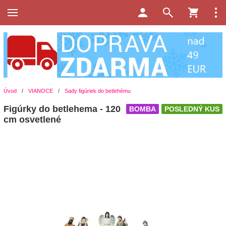
Úvod
/
VIANOCE
/
Sady figúriek do betlehému
Figúrky do betlehema - 120
BOMBA
POSLEDNÝ KUS
cm osvetlené