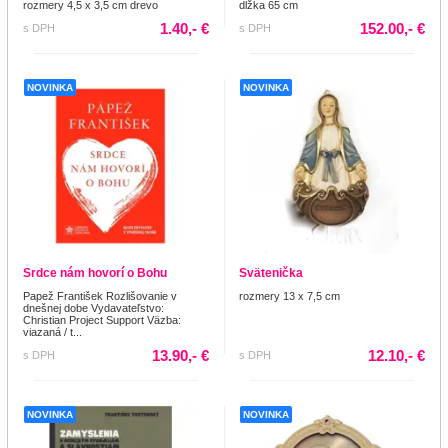
rozmery 4,5 x 3,5 cm drevo
dlžka 65 cm
1.40,- €
152.00,- €
s DPH
s DPH
NOVINKA
NOVINKA
Srdce nám hovorí o Bohu
Svätenička
Papež František Rozlišovanie v
rozmery 13 x 7,5 cm
dnešnej dobe Vydavateľstvo:
Christian Project Support Väzba:
viazaná / t...
13.90,- €
12.10,- €
s DPH
s DPH
NOVINKA
NOVINKA