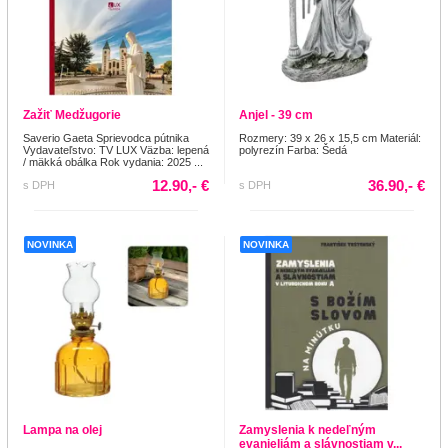
Zažiť Medžugorie
Anjel - 39 cm
Saverio Gaeta Sprievodca pútnika
Rozmery: 39 x 26 x 15,5 cm Materiál:
Vydavateľstvo: TV LUX Väzba: lepená
polyrezín Farba: Šedá
/ mäkká obálka Rok vydania: 2025 ...
12.90,- €
36.90,- €
s DPH
s DPH
NOVINKA
NOVINKA
Lampa na olej
Zamyslenia k nedeľným
evanjeliám a slávnostiam v...