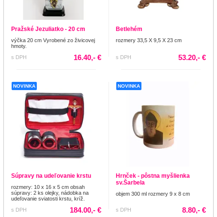
Pražské Jezuliatko - 20 cm
Betlehém
výčka 20 cm Vyrobené zo živicovej
rozmery 33,5 X 9,5 X 23 cm
hmoty.
16.40,- €
53.20,- €
s DPH
s DPH
NOVINKA
NOVINKA
Súpravy na udeľovanie krstu
Hrnček - pôstna myšlienka
sv.Šarbela
rozmery: 10 x 16 x 5 cm obsah
súpravy: 2 ks olejky, nádobka na
objem 300 ml rozmery 9 x 8 cm
udeľovanie sviatosti krstu, kríž.
184.00,- €
8.80,- €
s DPH
s DPH