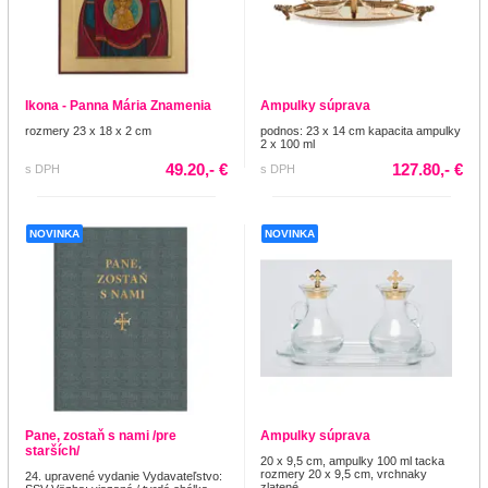
Ikona - Panna Mária Znamenia
Ampulky súprava
rozmery 23 x 18 x 2 cm
podnos: 23 x 14 cm kapacita ampulky
2 x 100 ml
49.20,- €
127.80,- €
s DPH
s DPH
NOVINKA
NOVINKA
Pane, zostaň s nami /pre
Ampulky súprava
starších/
20 x 9,5 cm, ampulky 100 ml tacka
rozmery 20 x 9,5 cm, vrchnaky
24. upravené vydanie Vydavateľstvo:
zlatené