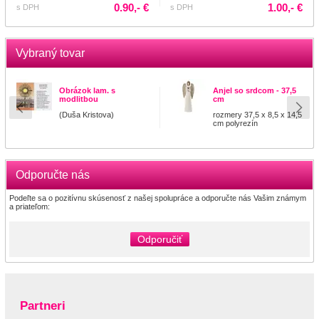
0.90,- €
1.00,- €
s DPH
s DPH
Vybraný tovar
Obrázok lam. s
Anjel so srdcom - 37,5
modlitbou
cm
(Duša Kristova)
rozmery 37,5 x 8,5 x 14,5
cm polyrezín
Odporučte nás
Podeľte sa o pozitívnu skúsenosť z našej spolupráce a odporučte nás Vašim známym
a priateľom:
Odporučiť
Partneri