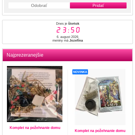
Odobrať
Pridať
Dnes je
štvrtok
23:50
6. august 2026
meniny má
Jozefína
Najprezeranejšie
NOVINKA
Komplet na požehnanie domu
Komplet na požehnanie domu