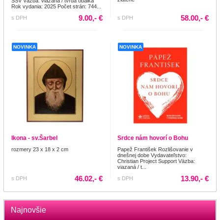
SSV Väzba: viazaná / tvrdá obálka
Rok vydania: 2025 Počet strán: 744...
9.00,- €
58.00,- €
s DPH
s DPH
NOVINKA
NOVINKA
Ikona - sv.Šarbel
Srdce nám hovorí o Bohu
rozmery 23 x 18 x 2 cm
Papež František Rozlišovanie v
dnešnej dobe Vydavateľstvo:
Christian Project Support Väzba:
viazaná / t...
46.02,- €
13.90,- €
s DPH
s DPH
Najnovšie