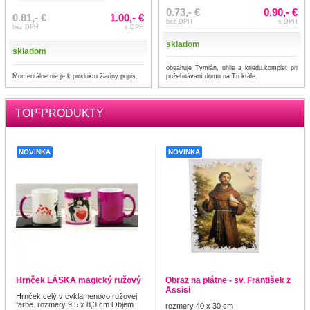
0.73,- €
0.90,- €
0.81,- €
1.00,- €
bez DPH
s DPH
bez DPH
s DPH
skladom
skladom
obsahuje Tymián, uhlie a kriedu.komplet pri
Momentálne nie je k produktu žiadny popis.
požehnávaní domu na Tri krále.
TOP PRODUKTY
NOVINKA
NOVINKA
Hrnček LÁSKA magický ružový
Obraz na plátne - sv. František z
Assisi
Hrnček celý v cyklamenovo ružovej
farbe. rozmery 9,5 x 8,3 cm Objem
rozmery 40 x 30 cm