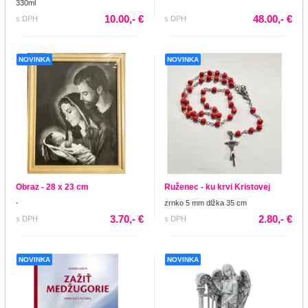
330ml
10.00,- €
48.00,- €
s DPH
s DPH
NOVINKA
NOVINKA
Obraz - 28 x 23 cm
Ruženec - ku krvi Kristovej
-
zrnko 5 mm dlžka 35 cm
3.70,- €
2.80,- €
s DPH
s DPH
NOVINKA
NOVINKA