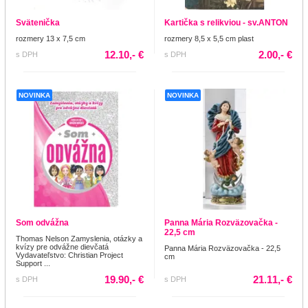
Svätenička
Kartička s relikviou - sv.ANTON
rozmery 13 x 7,5 cm
rozmery 8,5 x 5,5 cm plast
12.10,- €
2.00,- €
s DPH
s DPH
NOVINKA
NOVINKA
Som odvážna
Panna Mária Rozväzovačka -
22,5 cm
Thomas Nelson Zamyslenia, otázky a
kvízy pre odvážne dievčatá
Panna Mária Rozväzovačka - 22,5
Vydavateľstvo: Christian Project
cm
Support ...
19.90,- €
21.11,- €
s DPH
s DPH