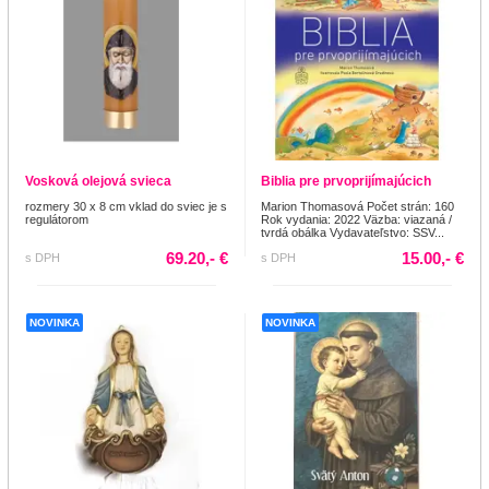
Vosková olejová svieca
Biblia pre prvoprijímajúcich
rozmery 30 x 8 cm vklad do sviec je s
Marion Thomasová Počet strán: 160
regulátorom
Rok vydania: 2022 Väzba: viazaná /
tvrdá obálka Vydavateľstvo: SSV...
69.20,- €
15.00,- €
s DPH
s DPH
NOVINKA
NOVINKA