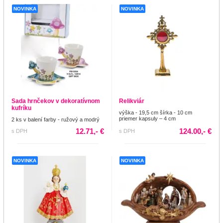
NOVINKA
NOVINKA
Sada hrnčekov v dekoratívnom
Relikviár
kufríku
výška - 19,5 cm šírka - 10 cm
priemer kapsuly – 4 cm
2 ks v balení farby - ružový a modrý
12.71,- €
124.00,- €
s DPH
s DPH
NOVINKA
NOVINKA