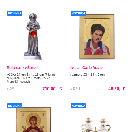
NOVINKA
NOVINKA
Relikviár sv.Šarbel
Ikona - Carlo Acutis
Výška 24 cm Šírka 16 cm Priemer
rozmery 23 x 18 x 2 cm
relikviara 3,6 cm Hmota 2,5 kg
Materiál mosadz
710.00,- €
49.20,- €
s DPH
s DPH
NOVINKA
NOVINKA