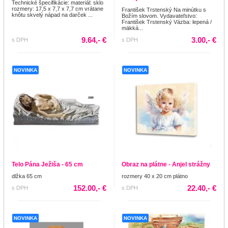
Technické špecifikácie: materiál: sklo
rozmery: 17,5 x 7,7 x 7,7 cm vrátane
František Trstenský Na minútku s
knôtu skvelý nápad na darček ...
Božím slovom. Vydavateľstvo:
František Trstenský Väzba: lepená /
mäkká...
9.64,- €
3.00,- €
s DPH
s DPH
NOVINKA
NOVINKA
Telo Pána Ježiša - 65 cm
Obraz na plátne - Anjel strážny
dlžka 65 cm
rozmery 40 x 20 cm plátno
152.00,- €
22.40,- €
s DPH
s DPH
NOVINKA
NOVINKA