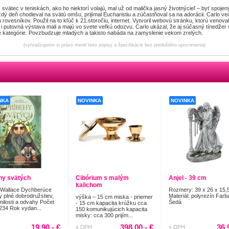
svätec v teniskách, ako ho niektorí volajú, mal už od malička jasný životnýcieľ – byť spojen
 deň chodieval na svätú omšu, prijímal Eucharistiu a zúčastňoval sa na adorácii. Carlo ve
ch rovesníkov. Použil na to kľúč k 21.storočiu, internet. Vytvoril webovú stránku, ktorú ven
a i putovná výstava mali a majú vo svete veľkú odozvu. Carlo ukázal, že aj súčasný tínedžer
é kategórie. Povzbudzuje mladých a takisto nabáda na zamyslenie vekom zrelých.
(vyhradzujeme si právo meniť tieto popisy a špecifikácie bez predošlého upozornenia)
NKA
NOVINKA
NOVINKA
hy svätých
Cibórium s malým
Anjel - 39 cm
kalichom
 Wallace Dychberúce
Rozmery: 39 x 26 x 15,
y plné dobrodružstiev,
Materiál: polyrezín Farb
výška – 15 cm miska - priemer
milosti a odvahy Počet
Šedá
- 15 cm kapacita krúžku cca
 234 Rok vydan...
150 komunikujúcich kapacita
misky: cca 300 prijím...
19.90,- €
398.00,- €
36.
s DPH
s DPH