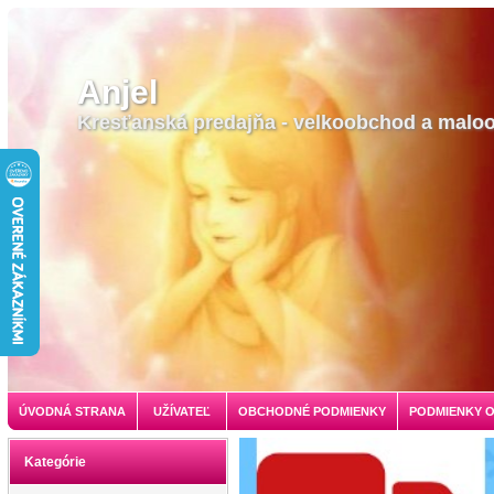
Anjel
Kresťanská predajňa - velkoobchod a malo
ÚVODNÁ STRANA
UŽÍVATEĽ
OBCHODNÉ PODMIENKY
PODMIENKY 
Kategórie