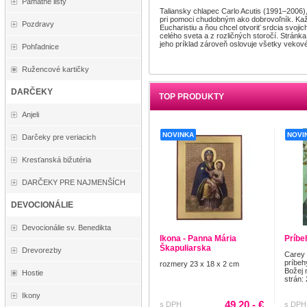
Pamätné listy
Taliansky chlapec Carlo Acutis (1991–2006), 
pri pomoci chudobným ako dobrovoľník. Každý
Pozdravy
Eucharistiu a ňou chcel otvoriť srdcia svoji
celého sveta a z rozličných storočí. Stránk
jeho príklad zároveň oslovuje všetky vekov
Pohľadnice
Ružencové kartičky
DARČEKY
TOP PRODUKTY
Anjeli
NOVINKA
NOVI
Darčeky pre veriacich
Kresťanská bižutéria
DARČEKY PRE NAJMENŠÍCH
DEVOCIONÁLIE
Devocionálie sv. Benedikta
Ikona - Panna Mária
Príbe
Škapuliarska
Drevorezby
Carey
príbeh
rozmery 23 x 18 x 2 cm
Božej 
Hostie
strán:
Ikony
49.20,- €
s DPH
s DPH