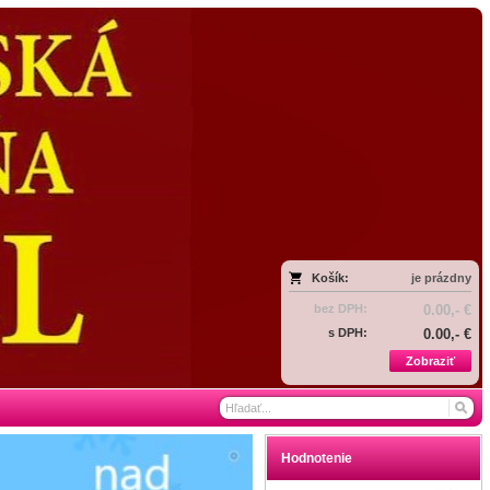
Košík:
je prázdny
bez DPH:
0.00,- €
s DPH:
0.00,- €
Zobraziť
Hodnotenie