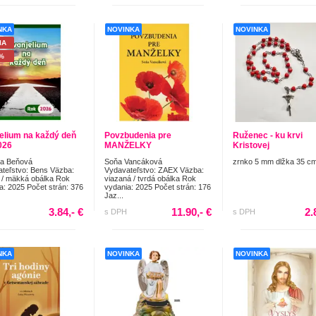
NKA
NOVINKA
NOVINKA
IA
%
elium na každý deň
Povzbudenia pre
Ruženec - ku krvi
026
MANŽELKY
Kristovej
ia Beňová
Soňa Vancáková
zrnko 5 mm dlžka 35 c
teľstvo: Bens Väzba:
Vydavateľstvo: ZAEX Väzba:
 / mäkká obálka Rok
viazaná / tvrdá obálka Rok
a: 2025 Počet strán: 376
vydania: 2025 Počet strán: 176
Jaz...
3.84,- €
11.90,- €
2.
s DPH
s DPH
NKA
NOVINKA
NOVINKA