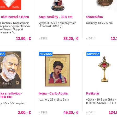
 nám hovorí o Bohu
Anjel strážny - 30,5 cm
Svätenička
František Rozlišovanie
výška 30,5 x 17 cm polyresín
rozmery 13 x 7,5 cm
nej dobe Vydavateľstvo:
Hmotnosť: 1010 g
ian Project Support
viazaná / t...
13.90,- €
33.20,- €
12.
s DPH
s DPH
NKA
NOVINKA
NOVINKA
ka s relikviou -
Ikona - Carlo Acutis
Relikviár
ÁTER PIO
rozmery 23 x 18 x 2 cm
výška - 19,5 cm šírka -
priemer kapsuly – 4 cm
y 8,5 x 5,5 cm plast
2.00,- €
49.20,- €
124.
s DPH
s DPH