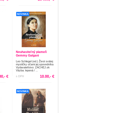
NOVINKA
Neuhasiteľný plameň
Gemmy Galgani
Leo Schlegel (ed.) Život svätej
mystičky očami jej spovedníka
Vydavateľstvo: ZACHEJ.sk
Väzba: lepená / ...
80,- €
10.00,- €
s DPH
NOVINKA