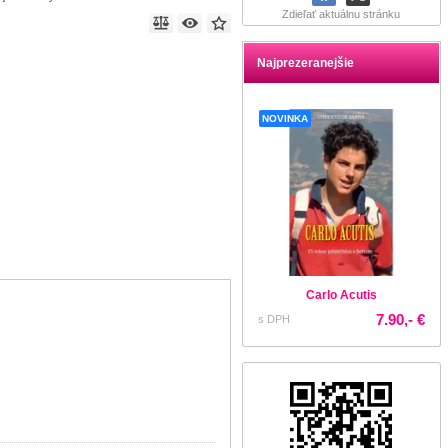
Zdieľať aktuálnu stránku
Najprezeranejšie
NOVINKA
Carlo Acutis
7.90,- €
s DPH