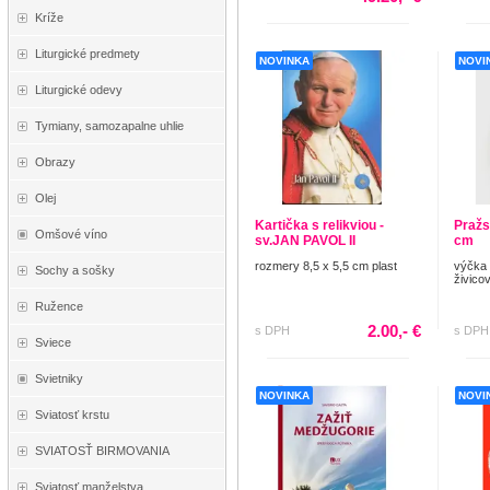
Kríže
Liturgické predmety
NOVINKA
NOVI
Liturgické odevy
Tymiany, samozapalne uhlie
Obrazy
Olej
Kartička s relikviou -
Pražs
Omšové víno
sv.JAN PAVOL II
cm
rozmery 8,5 x 5,5 cm plast
výčka
Sochy a sošky
živico
Ružence
2.00,- €
s DPH
s DPH
Sviece
Svietniky
NOVINKA
NOVI
Sviatosť krstu
SVIATOSŤ BIRMOVANIA
Sviatosť manželstva