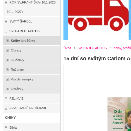
ROK SV.FRANTIŠKA (10.1.2026
- 10.1. 2027)
SVATÝ ŠARBEL
SV. CARLO ACUTIS
Knihy, brožúrky
Úvod
/
SV. CARLO ACUTIS
/
Knihy, brož
Obrazy
15 dní so svätým Carlom 
Kľučenky
Ružence
Puzzle, nálepky
Obrázky
RELIKVIE
PRVÉ SVATÉ PRIJÍMANIE
KNIHY
Biblia