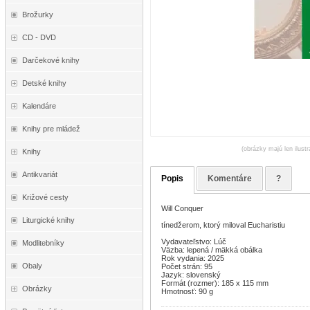
Brožurky
CD - DVD
Darčekové knihy
Detské knihy
Kalendáre
Knihy pre mládež
(obrázky majú len ilust
Knihy
Antikvariát
Popis
Komentáre
?
Križové cesty
Will Conquer
Liturgické knihy
tínedžerom, ktorý miloval Eucharistiu
Vydavateľstvo: Lúč
Modlitebníky
Väzba: lepená / mäkká obálka
Rok vydania: 2025
Obaly
Počet strán: 95
Jazyk: slovenský
Formát (rozmer): 185 x 115 mm
Obrázky
Hmotnosť: 90 g