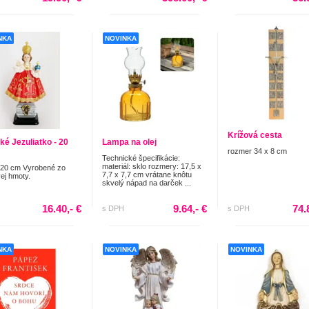
NKA
NOVINKA
Krížová cesta
ké Jezuliatko - 20
Lampa na olej
rozmer 34 x 8 cm
Technické špecifikácie:
materiál: sklo rozmery: 17,5 x
 20 cm Vyrobené zo
7,7 x 7,7 cm vrátane knôtu
vej hmoty.
skvelý nápad na darček ...
16.40,- €
9.64,- €
74.
s DPH
s DPH
NKA
NOVINKA
NOVINKA