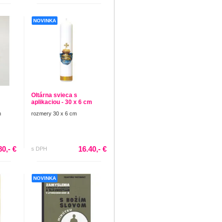
NOVINKA
Oltárna svieca s
aplikaciou - 30 x 6 cm
m
rozmery 30 x 6 cm
80,- €
16.40,- €
s DPH
NOVINKA