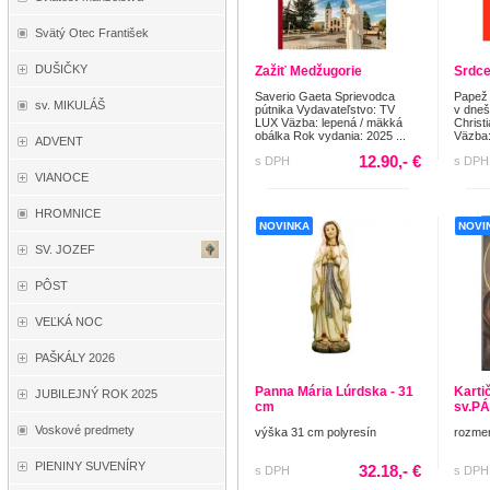
Svätý Otec František
DUŠIČKY
Zažiť Medžugorie
Srdce
Saverio Gaeta Sprievodca
Papež 
sv. MIKULÁŠ
pútnika Vydavateľstvo: TV
v dneš
LUX Väzba: lepená / mäkká
Christ
obálka Rok vydania: 2025 ...
Väzba: 
ADVENT
12.90,- €
s DPH
s DPH
VIANOCE
HROMNICE
NOVINKA
NOVI
SV. JOZEF
PÔST
VEĽKÁ NOC
PAŠKÁLY 2026
Panna Mária Lúrdska - 31
Kartič
JUBILEJNÝ ROK 2025
cm
sv.P
Voskové predmety
výška 31 cm polyresín
rozmer
PIENINY SUVENÍRY
32.18,- €
s DPH
s DPH