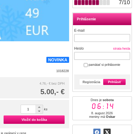
7
/
10
Prihlásenie
E-mail
Heslo
strata hesla
NOVINKA
pamätať si prihlásenie
1018228
Registrácia
Prihlásiť
4.76,- €
bez DPH
5.00,- €
Dnes je
sobota
06:14
ks
8. august 2026
meniny má
Oskar
Vložiť do košíka
 je zarátaný v cene