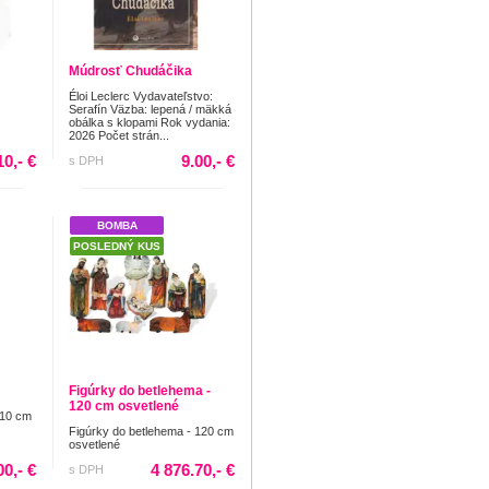
Múdrosť Chudáčika
Éloi Leclerc Vydavateľstvo:
Serafín Väzba: lepená / mäkká
obálka s klopami Rok vydania:
2026 Počet strán...
10,- €
9.00,- €
s DPH
BOMBA
POSLEDNÝ KUS
Figúrky do betlehema -
120 cm osvetlené
 10 cm
Figúrky do betlehema - 120 cm
osvetlené
00,- €
4 876.70,- €
s DPH