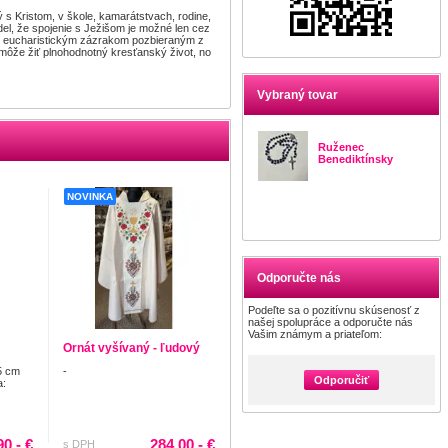
ý s Kristom, v škole, kamarátstvach, rodine,
del, že spojenie s Ježišom je možné len cez
oval eucharistickým zázrakom pozbieraným z
 môže žiť plnohodnotný kresťanský život, no
Vybraný tovar
Ruženec
Benediktínsky
NOVINKA
Odporučte nás
Podeľte sa o pozitívnu skúsenosť z
našej spolupráce a odporučte nás
Vašim známym a priateľom:
Ornát vyšívaný - ľudový
5 cm
-
Odporučiť
a:
90,- €
284.00,- €
s DPH