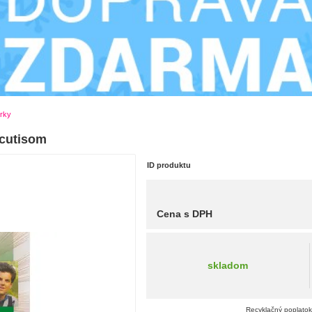
úrky
Acutisom
ID produktu
Cena s DPH
skladom
Recyklačný poplatok