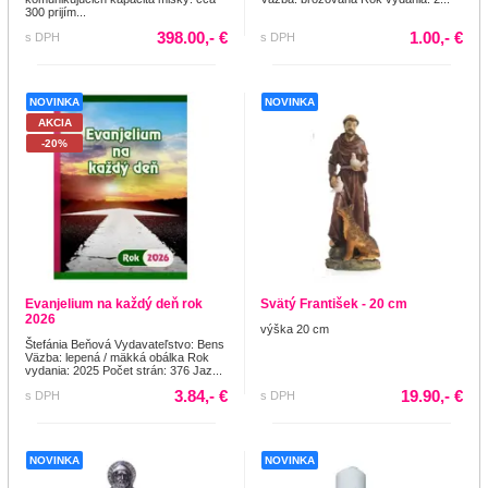
300 prijím...
398.00,- €
1.00,- €
s DPH
s DPH
NOVINKA
NOVINKA
AKCIA
-20%
Evanjelium na každý deň rok
Svätý František - 20 cm
2026
výška 20 cm
Štefánia Beňová Vydavateľstvo: Bens
Väzba: lepená / mäkká obálka Rok
vydania: 2025 Počet strán: 376 Jaz...
3.84,- €
19.90,- €
s DPH
s DPH
NOVINKA
NOVINKA