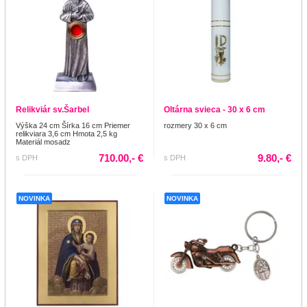
Relikviár sv.Šarbel
Oltárna svieca - 30 x 6 cm
Výška 24 cm Šírka 16 cm Priemer
rozmery 30 x 6 cm
relikviara 3,6 cm Hmota 2,5 kg
Materiál mosadz
710.00,- €
9.80,- €
s DPH
s DPH
NOVINKA
NOVINKA