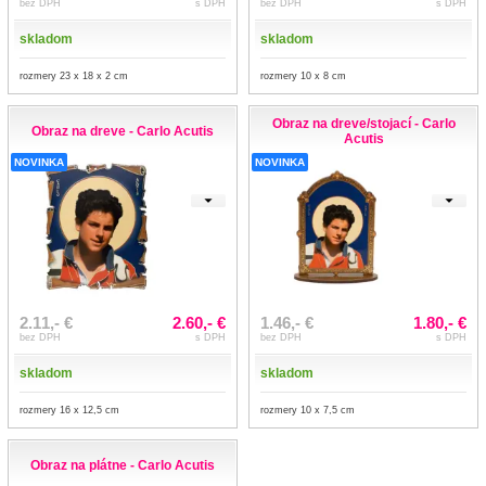
bez DPH
s DPH
bez DPH
s DPH
skladom
skladom
rozmery 23 x 18 x 2 cm
rozmery 10 x 8 cm
Obraz na dreve/stojací - Carlo
Obraz na dreve - Carlo Acutis
Acutis
NOVINKA
NOVINKA
2.11,- €
2.60,- €
1.46,- €
1.80,- €
bez DPH
s DPH
bez DPH
s DPH
skladom
skladom
rozmery 16 x 12,5 cm
rozmery 10 x 7,5 cm
Obraz na plátne - Carlo Acutis