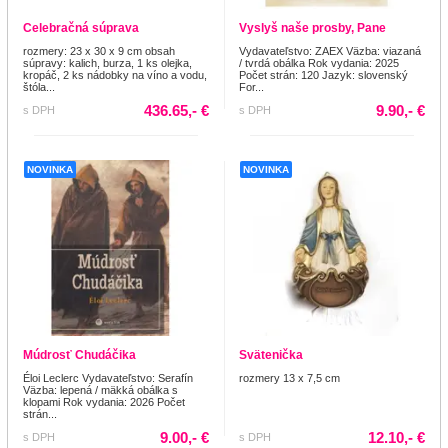
Celebračná súprava
Vyslyš naše prosby, Pane
rozmery: 23 x 30 x 9 cm obsah
Vydavateľstvo: ZAEX Väzba: viazaná
súpravy: kalich, burza, 1 ks olejka,
/ tvrdá obálka Rok vydania: 2025
kropáč, 2 ks nádobky na víno a vodu,
Počet strán: 120 Jazyk: slovenský
štóla...
For...
436.65,- €
9.90,- €
s DPH
s DPH
NOVINKA
NOVINKA
Múdrosť Chudáčika
Svätenička
Éloi Leclerc Vydavateľstvo: Serafín
rozmery 13 x 7,5 cm
Väzba: lepená / mäkká obálka s
klopami Rok vydania: 2026 Počet
strán...
9.00,- €
12.10,- €
s DPH
s DPH