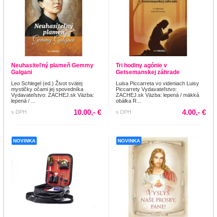
Neuhasiteľný plameň Gemmy
Tri hodiny agónie v
Galgani
Getsemanskej záhrade
Leo Schlegel (ed.) Život svätej
Luisa Piccarreta vo videniach Luisy
mystičky očami jej spovedníka
Piccarrety Vydavateľstvo:
Vydavateľstvo: ZACHEJ.sk Väzba:
ZACHEJ.sk Väzba: lepená / mäkká
lepená / ...
obálka R...
10.00,- €
4.00,- €
s DPH
s DPH
NOVINKA
NOVINKA