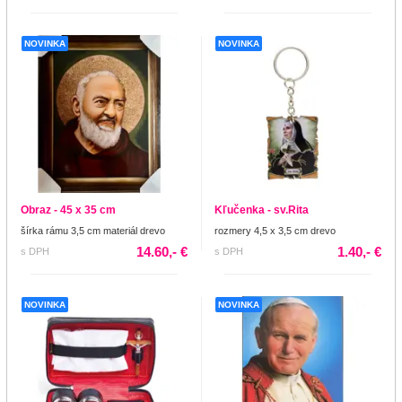
NOVINKA
NOVINKA
Obraz - 45 x 35 cm
Kľučenka - sv.Rita
šírka rámu 3,5 cm materiál drevo
rozmery 4,5 x 3,5 cm drevo
14.60,- €
1.40,- €
s DPH
s DPH
NOVINKA
NOVINKA