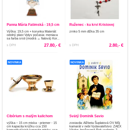
Panna Mária Fatimská - 19,5 cm
Ruženec - ku krvi Kristovej
Výška: 19,5 cm + korunka Materiál:
zrnko 5 mm dlžka 35 cm
odolný plast Vplyv počasia: meniaca
sa farba srsti (modrá ↔ fialová) Kor...
27.80,- €
2.80,- €
s DPH
s DPH
NOVINKA
NOVINKA
Cibórium s malým kalichom
Svätý Dominik Savio
výška – 15 cm miska - priemer - 15
zostavila: Alžbeta Šuplatová OV Môj
cm kapacita krúžku cca 150
kamarát v nebi Vydavateľstvo: ZAEX
komunikujúcich kapacita misky: cca
Väzba: brožovaná Rok vydania: 2...