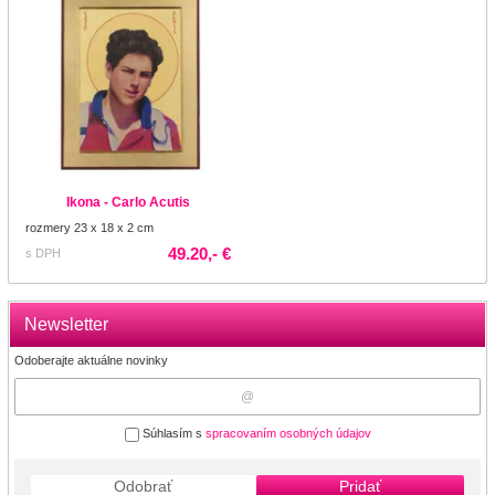
Ikona - Carlo Acutis
rozmery 23 x 18 x 2 cm
49.20,- €
s DPH
Newsletter
Odoberajte aktuálne novinky
Súhlasím s
spracovaním osobných údajov
Odobrať
Pridať