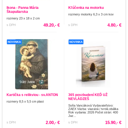
Ikona - Panna Mária
Kľúčenka na motorku
Škapuliarska
rozmery motorky 6,3 x 3 cm kov
rozmery 23 x 18 x 2 cm
49.20,- €
4.80,- €
s DPH
s DPH
NOVINKA
NOVINKA
Kartička s relikviou - sv.ANTON
365 povzbudení KEĎ UŽ
NEVLÁDZEŠ
rozmery 8,5 x 5,5 cm plast
Soňa Vancáková Vydavateľstvo:
ZAEX Väzba: viazaná / tvrdá obálka
Rok vydania: 2026 Počet strán: 400
Jaz...
2.00,- €
15.90,- €
s DPH
s DPH