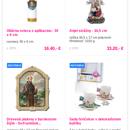
Oltárna svieca s aplikaciou - 30
Anjel strážny - 30,5 cm
x 6 cm
výška 30,5 x 17 cm polyresín
Hmotnosť: 1010 g
rozmery 30 x 6 cm
16.40,- €
33.20,- €
s DPH
s DPH
NOVINKA
NOVINKA
Drevená plaketa v barokovom
Sada hrnčekov v dekoratívnom
štýle - Sv.František...
kufríku
rozmery 23 x 17 cm Drevenú plaketu
2 ks v balení farby - ružový a modrý