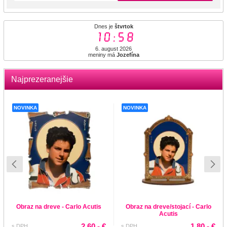
Dnes je
štvrtok
10:58
6. august 2026
meniny má
Jozefína
Najprezeranejšie
NOVINKA
NOVINKA
Obraz na dreve - Carlo Acutis
Obraz na dreve/stojací - Carlo
Acutis
2.60,- €
1.80,- €
s DPH
s DPH