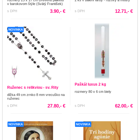
v barokovom štýle (Svätý František)
3.90,- €
12.71,- €
s DPH
s DPH
NOVINKA
Paškál luxus 2 kg
Ruženec s relikviou - sv. Rity
rozmery 80 x 6 cm biely
dlžka 49 cm zrnko 8 mm vrecuško na
ruženec
27.80,- €
62.00,- €
s DPH
s DPH
NOVINKA
NOVINKA