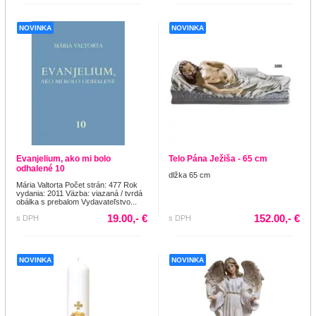
NOVINKA
NOVINKA
Evanjelium, ako mi bolo
Telo Pána Ježiša - 65 cm
odhalené 10
dlžka 65 cm
Mária Valtorta Počet strán: 477 Rok
vydania: 2011 Väzba: viazaná / tvrdá
obálka s prebalom Vydavateľstvo...
19.00,- €
152.00,- €
s DPH
s DPH
NOVINKA
NOVINKA