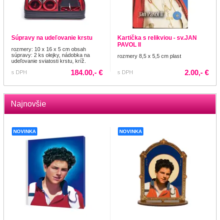
Súpravy na udeľovanie krstu
Kartička s relikviou - sv.JAN
PAVOL II
rozmery: 10 x 16 x 5 cm obsah
súpravy: 2 ks olejky, nádobka na
rozmery 8,5 x 5,5 cm plast
udeľovanie sviatosti krstu, kríž.
184.00,- €
2.00,- €
s DPH
s DPH
Najnovšie
NOVINKA
NOVINKA