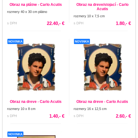
Obraz na plátne - Carlo Acutis
Obraz na dreve/stojací - Carlo
Acutis
rozmery 40 x 30 cm plátno
rozmery 10 x 7,5 cm
22.40,- €
1.80,- €
s DPH
s DPH
NOVINKA
NOVINKA
Obraz na dreve - Carlo Acutis
Obraz na dreve - Carlo Acutis
rozmery 10 x 8 cm
rozmery 16 x 12,5 cm
1.40,- €
2.60,- €
s DPH
s DPH
NOVINKA