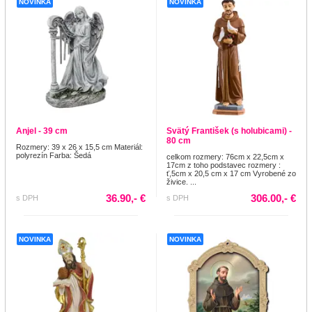
NOVINKA
NOVINKA
Anjel - 39 cm
Svätý František (s holubicami) -
80 cm
Rozmery: 39 x 26 x 15,5 cm Materiál:
polyrezín Farba: Šedá
celkom rozmery: 76cm x 22,5cm x
17cm z toho podstavec rozmery :
ť,5cm x 20,5 cm x 17 cm Vyrobené zo
živice. ...
36.90,- €
306.00,- €
s DPH
s DPH
NOVINKA
NOVINKA