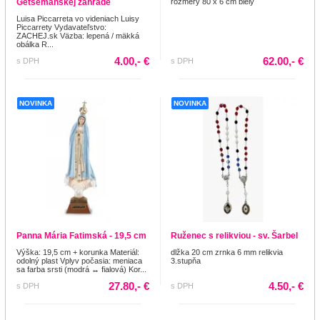
Getsemanskej záhrade
rozmery 80 x 6 cm biely
Luisa Piccarreta vo videniach Luisy
Piccarrety Vydavateľstvo:
ZACHEJ.sk Väzba: lepená / mäkká
obálka R...
4.00,- €
62.00,- €
s DPH
s DPH
NOVINKA
NOVINKA
Panna Mária Fatimská - 19,5 cm
Ruženec s relikviou - sv. Šarbel
Výška: 19,5 cm + korunka Materiál:
dlžka 20 cm zrnka 6 mm relikvia
odolný plast Vplyv počasia: meniaca
3.stupňa
sa farba srsti (modrá ↔ fialová) Kor...
27.80,- €
4.50,- €
s DPH
s DPH