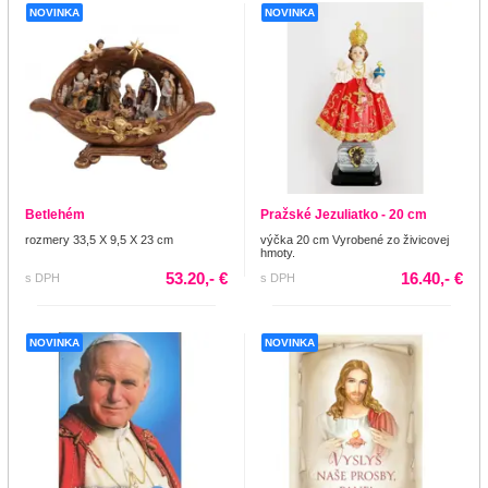
NOVINKA
NOVINKA
Betlehém
Pražské Jezuliatko - 20 cm
rozmery 33,5 X 9,5 X 23 cm
výčka 20 cm Vyrobené zo živicovej
hmoty.
53.20,- €
16.40,- €
s DPH
s DPH
NOVINKA
NOVINKA