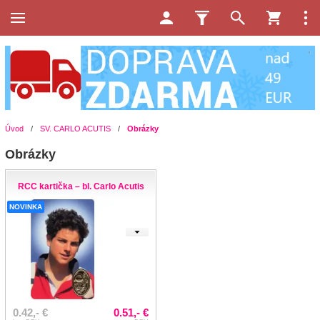
Úvod
/
SV. CARLO ACUTIS
/
Obrázky
Obrázky
RCC kartička – bl. Carlo Acutis
NOVINKA
0.42,- €
0.51,- €