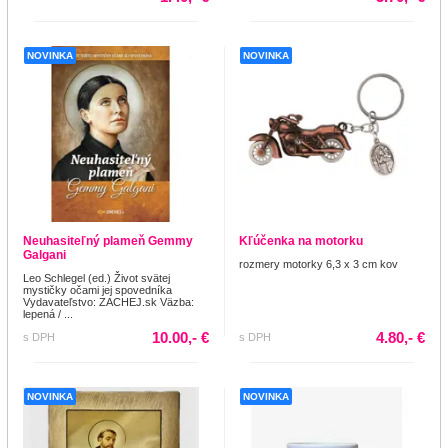
NOVINKA
NOVINKA
Neuhasiteľný plameň Gemmy
Kľúčenka na motorku
Galgani
rozmery motorky 6,3 x 3 cm kov
Leo Schlegel (ed.) Život svätej
mystičky očami jej spovedníka
Vydavateľstvo: ZACHEJ.sk Väzba:
lepená / ...
10.00,- €
4.80,- €
s DPH
s DPH
NOVINKA
NOVINKA