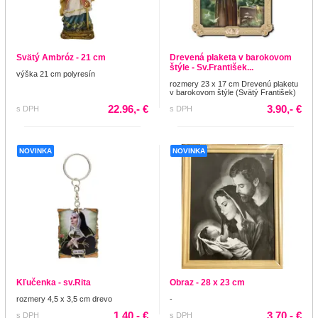
Svätý Ambróz - 21 cm
Drevená plaketa v barokovom
štýle - Sv.František...
výška 21 cm polyresín
rozmery 23 x 17 cm Drevenú plaketu
v barokovom štýle (Svätý František)
22.96,- €
3.90,- €
s DPH
s DPH
NOVINKA
NOVINKA
Kľučenka - sv.Rita
Obraz - 28 x 23 cm
rozmery 4,5 x 3,5 cm drevo
-
1.40,- €
3.70,- €
s DPH
s DPH