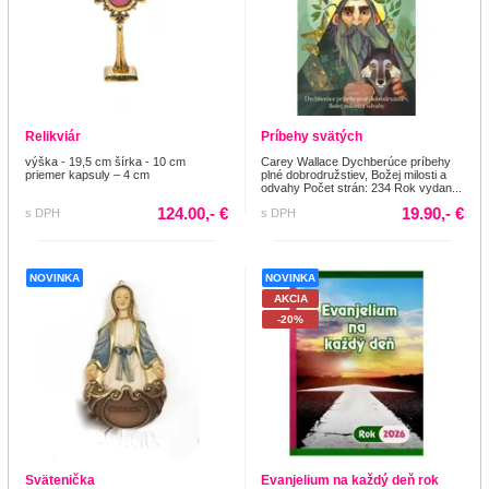
Relikviár
Príbehy svätých
výška - 19,5 cm šírka - 10 cm
Carey Wallace Dychberúce príbehy
priemer kapsuly – 4 cm
plné dobrodružstiev, Božej milosti a
odvahy Počet strán: 234 Rok vydan...
124.00,- €
19.90,- €
s DPH
s DPH
NOVINKA
NOVINKA
AKCIA
-20%
Svätenička
Evanjelium na každý deň rok