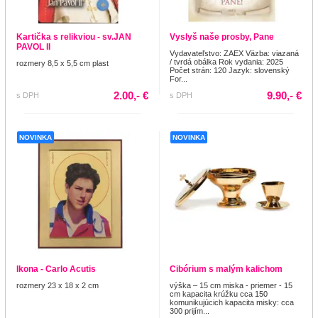
Kartička s relikviou - sv.JAN
Vyslyš naše prosby, Pane
PAVOL II
Vydavateľstvo: ZAEX Väzba: viazaná
/ tvrdá obálka Rok vydania: 2025
rozmery 8,5 x 5,5 cm plast
Počet strán: 120 Jazyk: slovenský
For...
2.00,- €
9.90,- €
s DPH
s DPH
NOVINKA
NOVINKA
Ikona - Carlo Acutis
Cibórium s malým kalichom
rozmery 23 x 18 x 2 cm
výška – 15 cm miska - priemer - 15
cm kapacita krúžku cca 150
komunikujúcich kapacita misky: cca
300 prijím...