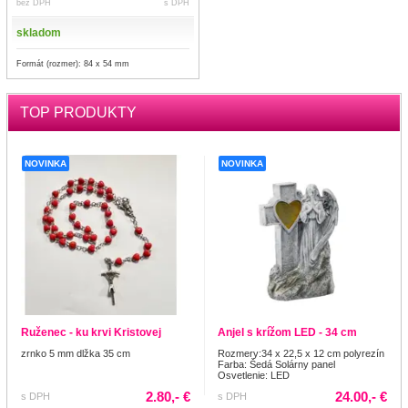
bez DPH
s DPH
skladom
Formát (rozmer): 84 x 54 mm
TOP PRODUKTY
NOVINKA
NOVINKA
Ruženec - ku krvi Kristovej
Anjel s krížom LED - 34 cm
zrnko 5 mm dlžka 35 cm
Rozmery:34 x 22,5 x 12 cm polyrezín
Farba: Šedá Solárny panel
Osvetlenie: LED
2.80,- €
24.00,- €
s DPH
s DPH