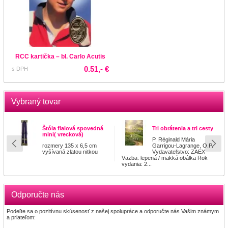
RCC kartička – bl. Carlo Acutis
0.51,- €
s DPH
Vybraný tovar
Štóla fialová spovedná
Tri obrátenia a tri cesty
mini( vrecková)
P. Réginald Mária
rozmery 135 x 6,5 cm
Garrigou-Lagrange, O.P.
vyšívaná zlatou nitkou
Vydavateľstvo: ZAEX
Väzba: lepená / mäkká obálka Rok
vydania: 2...
Odporučte nás
Podeľte sa o pozitívnu skúsenosť z našej spolupráce a odporučte nás Vašim známym
a priateľom: