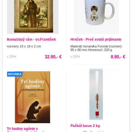
Ikona/zlatý rám - sv.František
Hrnček - Prvé sväté prijímanie
rozmery 23 x 18 x 2 cm
Materiál: keramika Formát (rozmer):
95 x 80 mm Hmotnosť: 320 g
32.80,- €
8.80,- €
s DPH
s DPH
NOVINKA
Paškál luxus 2 kg
Tri hodiny agónie v