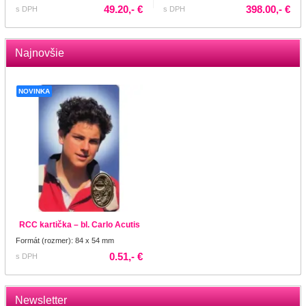
49.20,- €
398.00,- €
s DPH
s DPH
Najnovšie
NOVINKA
RCC kartička – bl. Carlo Acutis
Formát (rozmer): 84 x 54 mm
0.51,- €
s DPH
Newsletter