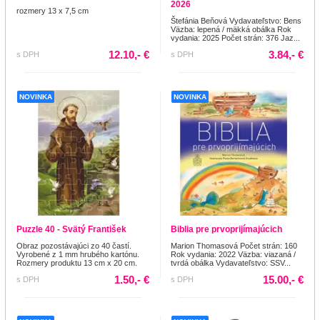
2026
rozmery 13 x 7,5 cm
Štefánia Beňová Vydavateľstvo: Bens
Väzba: lepená / mäkká obálka Rok
vydania: 2025 Počet strán: 376 Jaz...
12.10,- €
3.84,- €
s DPH
s DPH
NOVINKA
NOVINKA
Puzzle 40 - Svätý František
Biblia pre prvoprijímajúcich
Obraz pozostávajúci zo 40 častí.
Marion Thomasová Počet strán: 160
Vyrobené z 1 mm hrubého kartónu.
Rok vydania: 2022 Väzba: viazaná /
Rozmery produktu 13 cm x 20 cm.
tvrdá obálka Vydavateľstvo: SSV...
1.50,- €
15.00,- €
s DPH
s DPH