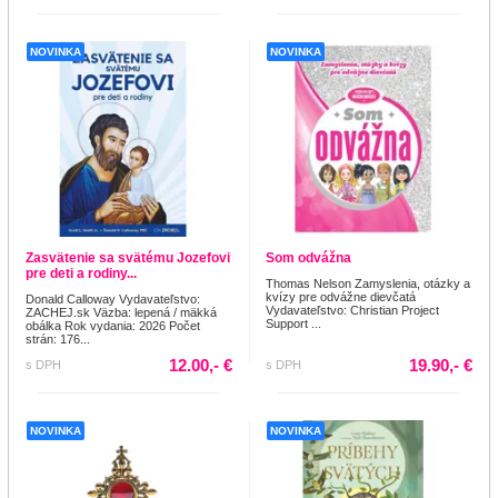
NOVINKA
NOVINKA
Zasvätenie sa svätému Jozefovi
Som odvážna
pre deti a rodiny...
Thomas Nelson Zamyslenia, otázky a
kvízy pre odvážne dievčatá
Donald Calloway Vydavateľstvo:
Vydavateľstvo: Christian Project
ZACHEJ.sk Väzba: lepená / mäkká
Support ...
obálka Rok vydania: 2026 Počet
strán: 176...
12.00,- €
19.90,- €
s DPH
s DPH
NOVINKA
NOVINKA