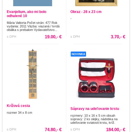
Evanjelium, ako mi bolo
Obraz - 28 x 23 cm
odhalené 10
-
Mária Valtorta Počet strán: 477 Rok
vydania: 2011 Väzba: viazaná / tvrdá
obálka s prebalom Vydavateľstvo...
19.00,- €
3.70,- €
s DPH
s DPH
NOVINKA
Krížová cesta
Súpravy na udeľovanie krstu
rozmer 34 x 8 cm
rozmery: 10 x 16 x 5 cm obsah
súpravy: 2 ks olejky, nádobka na
udeľovanie sviatosti krstu, kríž.
74.80,- €
184.00,- €
s DPH
s DPH