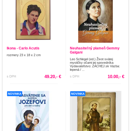
Ikona - Carlo Acutis
Neuhasiteľný plameň Gemmy
Galgani
rozmery 23 x 18 x 2 cm
Leo Schlegel (ed.) Život svätej
mystičky očami jej spovedníka
Vydavateľstvo: ZACHEJ.sk Väzba:
lepená / ...
49.20,- €
10.00,- €
s DPH
s DPH
NOVINKA
NOVINKA