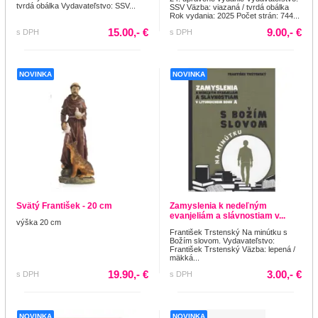
tvrdá obálka Vydavateľstvo: SSV...
SSV Väzba: viazaná / tvrdá obálka
Rok vydania: 2025 Počet strán: 744...
15.00,- €
9.00,- €
s DPH
s DPH
NOVINKA
NOVINKA
Svätý František - 20 cm
Zamyslenia k nedeľným
evanjeliám a slávnostiam v...
výška 20 cm
František Trstenský Na minútku s
Božím slovom. Vydavateľstvo:
František Trstenský Väzba: lepená /
mäkká...
19.90,- €
3.00,- €
s DPH
s DPH
NOVINKA
NOVINKA