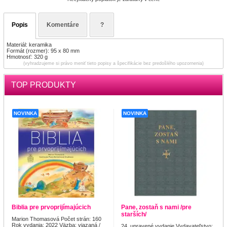
Popis
Komentáre
?
Materiál: keramika
Formát (rozmer): 95 x 80 mm
Hmotnosť: 320 g
(vyhradzujeme si právo meniť tieto popisy a špecifikácie bez predošlého upozornenia)
TOP PRODUKTY
NOVINKA
NOVINKA
Biblia pre prvoprijímajúcich
Pane, zostaň s nami /pre
starších/
Marion Thomasová Počet strán: 160
Rok vydania: 2022 Väzba: viazaná /
24. upravené vydanie Vydavateľstvo: