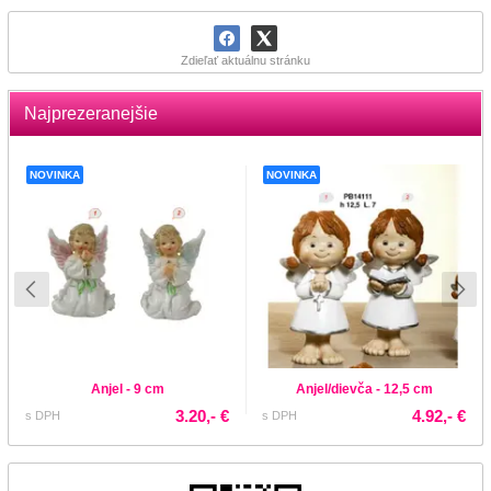
Zdieľať aktuálnu stránku
Najprezeranejšie
NOVINKA
NOVINKA
Anjel - 9 cm
Anjel/dievča - 12,5 cm
3.20,- €
4.92,- €
s DPH
s DPH