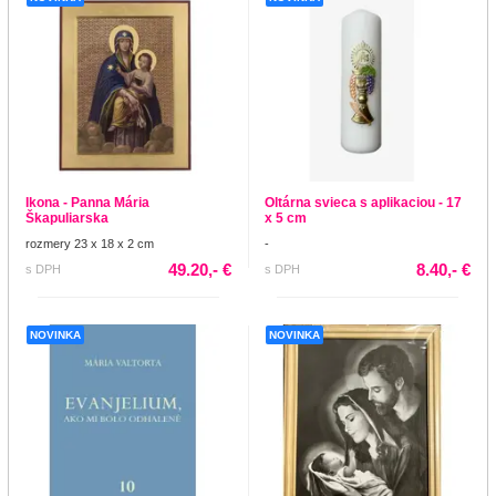
Ikona - Panna Mária
Oltárna svieca s aplikaciou - 17
Škapuliarska
x 5 cm
rozmery 23 x 18 x 2 cm
-
49.20,- €
8.40,- €
s DPH
s DPH
NOVINKA
NOVINKA