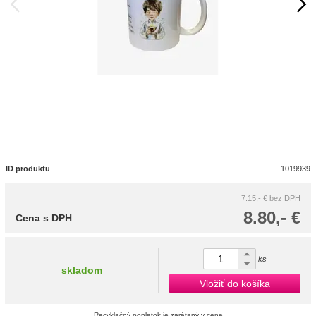
ID produktu
1019939
7.15,- €
bez DPH
8.80,- €
Cena s DPH
ks
skladom
Vložiť do košíka
Recyklačný poplatok je zarátaný v cene