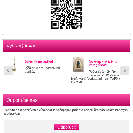
Vybraný tovar
Svietnik na paškál
Novéna k svätému
Peregrínovi
výška 90 cm Svietnik na
paškál,
Počet strán: 24 Rok
vydania: 2012 Väzba:
brožovaná Vydavateľstvo: ZAEX /
CROMO
Odporučte nás
Podeľte sa o pozitívnu skúsenosť z našej spolupráce a odporučte nás Vašim známym
a priateľom:
Odporučiť