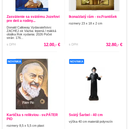
Zasvätenie sa svätému Jozefovi
Ikona/zlatý rám - sv.František
pre deti a rodiny...
rozmery 23 x 18 x 2 cm
Donald Calloway Vydavateľstvo:
ZACHEJ.sk Väzba: lepená / mäkká
obálka Rok vydania: 2026 Počet
strán: 176...
12.00,- €
32.80,- €
s DPH
s DPH
NOVINKA
NOVINKA
Kartička s relikviou - sv.PÁTER
Svätý Šarbel - 40 cm
PIO
výška 40 cm materiál polyrezín
rozmery 8,5 x 5,5 cm plast