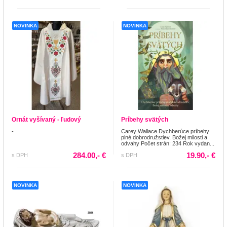
NOVINKA
NOVINKA
Ornát vyšívaný - ľudový
Príbehy svätých
-
Carey Wallace Dychberúce príbehy
plné dobrodružstiev, Božej milosti a
odvahy Počet strán: 234 Rok vydan...
284.00,- €
19.90,- €
s DPH
s DPH
NOVINKA
NOVINKA