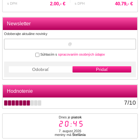
2.00,- €
40.79,- €
s DPH
s DPH
Newsletter
Odoberajte aktuálne novinky
Súhlasím s
spracovaním osobných údajov
Odobrať
Pridať
Hodnotenie
7
/
10
Dnes je
piatok
20:45
7. august 2026
meniny má
Štefánia