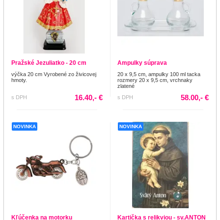
Pražské Jezuliatko - 20 cm
Ampulky súprava
výčka 20 cm Vyrobené zo živicovej
20 x 9,5 cm, ampulky 100 ml tacka
hmoty.
rozmery 20 x 9,5 cm, vrchnaky
zlatené
16.40,- €
58.00,- €
s DPH
s DPH
NOVINKA
NOVINKA
Kľúčenka na motorku
Kartička s relikviou - sv.ANTON