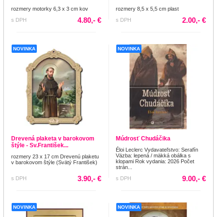
rozmery motorky 6,3 x 3 cm kov
rozmery 8,5 x 5,5 cm plast
4.80,- €
2.00,- €
s DPH
s DPH
NOVINKA
NOVINKA
Drevená plaketa v barokovom
Múdrosť Chudáčika
štýle - Sv.František...
Éloi Leclerc Vydavateľstvo: Serafín
Väzba: lepená / mäkká obálka s
rozmery 23 x 17 cm Drevenú plaketu
klopami Rok vydania: 2026 Počet
v barokovom štýle (Svätý František)
strán...
3.90,- €
9.00,- €
s DPH
s DPH
NOVINKA
NOVINKA