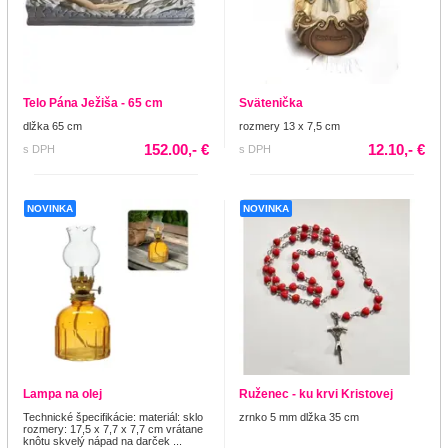
Telo Pána Ježiša - 65 cm
Svätenička
dlžka 65 cm
rozmery 13 x 7,5 cm
152.00,- €
12.10,- €
s DPH
s DPH
NOVINKA
NOVINKA
Lampa na olej
Ruženec - ku krvi Kristovej
Technické špecifikácie: materiál: sklo
zrnko 5 mm dlžka 35 cm
rozmery: 17,5 x 7,7 x 7,7 cm vrátane
knôtu skvelý nápad na darček ...