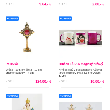
9.64,- €
2.80,- €
s DPH
s DPH
NOVINKA
NOVINKA
Relikviár
Hrnček LÁSKA magický ružový
výška - 19,5 cm šírka - 10 cm
Hrnček celý v cyklamenovo ružovej
priemer kapsuly – 4 cm
farbe. rozmery 9,5 x 8,3 cm Objem
330ml
124.00,- €
10.00,- €
s DPH
s DPH
NOVINKA
NOVINKA