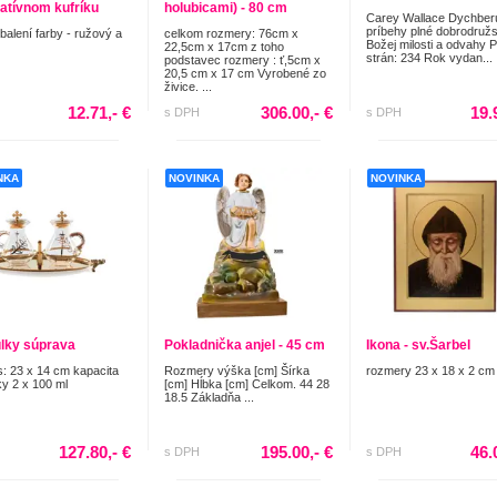
atívnom kufríku
holubicami) - 80 cm
Carey Wallace Dychber
príbehy plné dobrodružs
 balení farby - ružový a
celkom rozmery: 76cm x
Božej milosti a odvahy 
22,5cm x 17cm z toho
strán: 234 Rok vydan...
podstavec rozmery : ť,5cm x
20,5 cm x 17 cm Vyrobené zo
živice. ...
12.71,- €
306.00,- €
19.
s DPH
s DPH
NKA
NOVINKA
NOVINKA
lky súprava
Pokladnička anjel - 45 cm
Ikona - sv.Šarbel
: 23 x 14 cm kapacita
Rozmery výška [cm] Šírka
rozmery 23 x 18 x 2 cm
y 2 x 100 ml
[cm] Hĺbka [cm] Celkom. 44 28
18.5 Základňa ...
127.80,- €
195.00,- €
46.
s DPH
s DPH