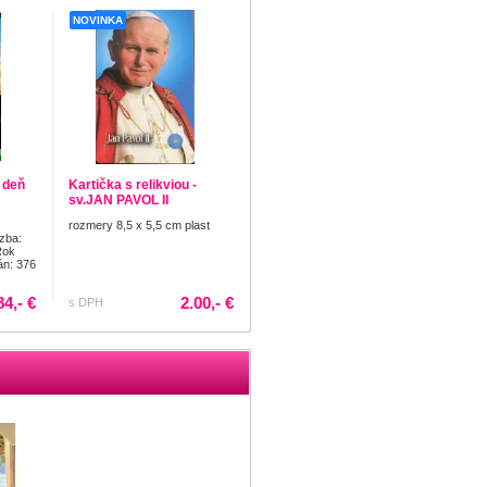
NOVINKA
 deň
Kartička s relikviou -
sv.JAN PAVOL II
rozmery 8,5 x 5,5 cm plast
zba:
Rok
án: 376
84,- €
2.00,- €
s DPH