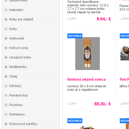
Detské knihy
Technické špecifikácie:
materiál: sklo rozmery: 17,5 x
Panna
7,7 x 7,7 cm vrátane knôtu
22,5 
Kalendáre
skvelý nápad na darček ...
9.64,- €
s DPH
s DPH
Knihy pre mládež
Knihy
NOVINKA
NOVI
Antikvariát
Križové cesty
Liturgické knihy
Modlitebníky
Obaly
Vosková olejová svieca
Telo 
Obrázky
rozmery 30 x 8 cm vklad do
dlžka 
sviec je s regulátorom
Pamätné listy
69.20,- €
s DPH
s DPH
Pozdravy
Pohľadnice
NOVINKA
NOVI
Ružencové kartičky