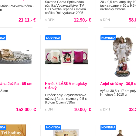
Saverio Gaeta Sprievodca
20 x 9,5 cm, ampulky 1
pútnika Vydavateľstvo: TV
tacka rozmery 20 x 9,5
 Mária Rozväzovačka -
LUX Väzba: lepená / mäkká
vrchnaky zlatené
cm
obálka Rok vydania: 2025 ...
21.11,- €
12.90,- €
58.
s DPH
s DPH
NKA
NOVINKA
NOVINKA
Pána Ježiša - 65 cm
Hrnček LÁSKA magický
Anjel strážny - 30,5
ružový
65 cm
výška 30,5 x 17 cm pol
Hmotnosť: 1010 g
Hrnček celý v cyklamenovo
ružovej farbe. rozmery 9,5 x
8,3 cm Objem 330ml
152.00,- €
10.00,- €
33.
s DPH
s DPH
NKA
NOVINKA
NOVINKA