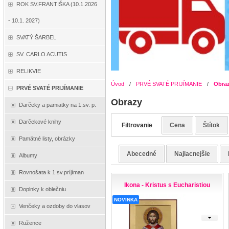
ROK SV.FRANTIŠKA (10.1.2026
- 10.1. 2027)
SVATÝ ŠARBEL
SV. CARLO ACUTIS
RELIKVIE
Úvod
/
PRVÉ SVATÉ PRIJÍMANIE
/
Obra
PRVÉ SVATÉ PRIJÍMANIE
Obrazy
Darčeky a pamiatky na 1.sv. p.
Darčekové knihy
Filtrovanie
Cena
Štítok
Pamätné listy, obrázky
Abecedné
Najlacnejšie
Albumy
Rovnošata k 1.sv.príjíman
Ikona - Kristus s Eucharistiou
Doplnky k oblečniu
NOVINKA
Venčeky a ozdoby do vlasov
Ružence