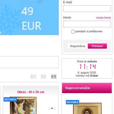
E-mail
Heslo
strata hesla
pamätať si prihlásenie
Registrácia
Prihlásiť
Dnes je
sobota
11:14
8. august 2026
meniny má
Oskar
Najprezeranejšie
Obraz - 45 x 35 cm
NOVINKA
NOVINKA