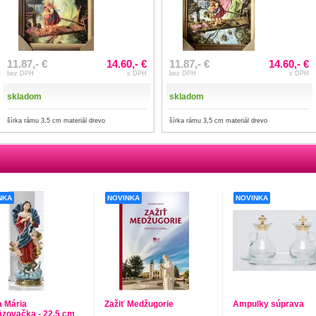
11.87,- €
14.60,- €
11.87,- €
14.60,- €
bez DPH
s DPH
bez DPH
s DPH
skladom
skladom
šírka rámu 3,5 cm materiál drevo
šírka rámu 3,5 cm materiál drevo
NKA
NOVINKA
NOVINKA
 Mária
Zažiť Medžugorie
Ampulky súprava
zovačka - 22,5 cm