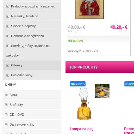
Krabičky a púzdra na ruženec
Náramky, bižutéria
Sviece a doplnky
40.00,- €
49.20,- €
bez DPH
s DPH
Dekorácie na výzdobu
skladom
Servítky, tašky, krabice na
rozmery 23 x 18 x 2 cm
zákusky
Obrazy
TOP PRODUKTY
Posledné kusy
NOVINKA
NOVI
KNIHY
Biblia
Brožurky
CD - DVD
Darčekové knihy
Lampa na olej
Panna
Rozvä