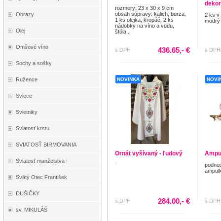
dekor
rozmery: 23 x 30 x 9 cm
obsah súpravy: kalich, burza,
Obrazy
2 ks v
1 ks olejka, kropáč, 2 ks
modrý
nádobky na víno a vodu,
Olej
štóla...
Omšové víno
436.65,- €
s DPH
s DPH
Sochy a sošky
NOVINKA
NOVI
Ružence
Sviece
Svietniky
Sviatosť krstu
SVIATOSŤ BIRMOVANIA
Ornát vyšívaný - ľudový
Ampu
Sviatosť manželstva
-
podnos
ampulk
Svätý Otec František
DUŠIČKY
284.00,- €
s DPH
s DPH
sv. MIKULÁŠ