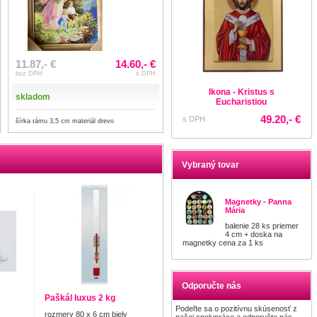
11.87,- €
14.60,- €
bez DPH
s DPH
Ikona - Kristus s
skladom
Eucharistiou
49.20,- €
s DPH
šírka rámu 3,5 cm materiál drevo
Vybraný tovar
Magnetky - Panna
Mária
balenie 28 ks priemer
4 cm + doska na
magnetky cena za 1 ks
Odporučte nás
Paškál luxus 2 kg
Podeľte sa o pozitívnu skúsenosť z
rozmery 80 x 6 cm biely