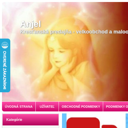
Anjel
Kresťanská predajňa - velkoobchod a malo
ÚVODNÁ STRANA
UŽÍVATEĽ
OBCHODNÉ PODMIENKY
PODMIENKY 
Kategórie