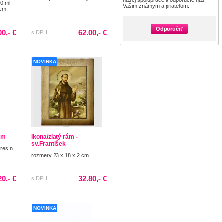
našej spolupráce a odporučte nás
00 ml
Vašim známym a priateľom:
 cm,
Odporučiť
00,- €
62.00,- €
s DPH
NOVINKA
 cm
Ikona/zlatý rám -
sv.František
yresín
rozmery 23 x 18 x 2 cm
20,- €
32.80,- €
s DPH
NOVINKA