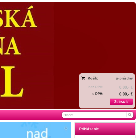
Košík:
je prázdny
bez DPH:
0.00,- €
s DPH:
0.00,- €
Zobraziť
Prihlásenie