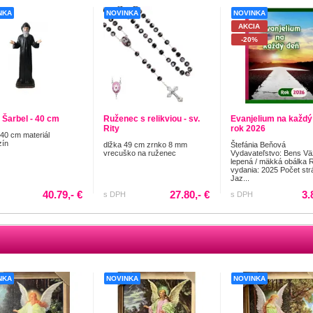
NKA
NOVINKA
NOVINKA
AKCIA
-20%
 Šarbel - 40 cm
Ruženec s relikviou - sv.
Evanjelium na každý
Rity
rok 2026
40 cm materiál
zín
dlžka 49 cm zrnko 8 mm
Štefánia Beňová
vrecuško na ruženec
Vydavateľstvo: Bens Vä
lepená / mäkká obálka 
vydania: 2025 Počet str
Jaz...
40.79,- €
27.80,- €
3.
s DPH
s DPH
NKA
NOVINKA
NOVINKA