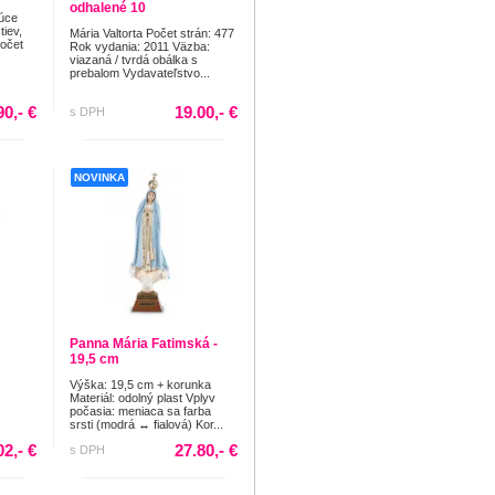
odhalené 10
úce
tiev,
Mária Valtorta Počet strán: 477
Počet
Rok vydania: 2011 Väzba:
viazaná / tvrdá obálka s
prebalom Vydavateľstvo...
90,- €
19.00,- €
s DPH
NOVINKA
Panna Mária Fatimská -
19,5 cm
Výška: 19,5 cm + korunka
Materiál: odolný plast Vplyv
počasia: meniaca sa farba
srsti (modrá ↔ fialová) Kor...
02,- €
27.80,- €
s DPH