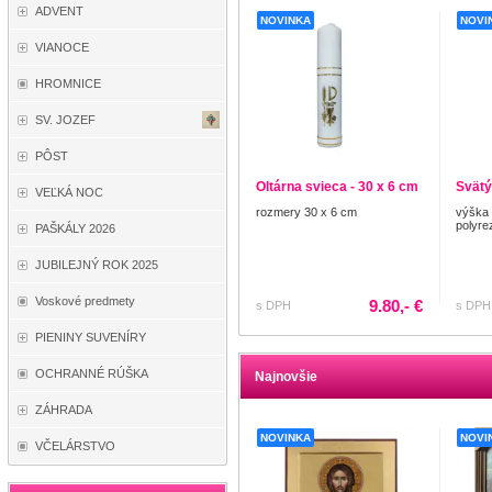
ADVENT
NOVINKA
NOVI
VIANOCE
HROMNICE
SV. JOZEF
PÔST
Oltárna svieca - 30 x 6 cm
Svätý
VEĽKÁ NOC
rozmery 30 x 6 cm
výška 
polyre
PAŠKÁLY 2026
JUBILEJNÝ ROK 2025
Voskové predmety
9.80,- €
s DPH
s DPH
PIENINY SUVENÍRY
OCHRANNÉ RÚŠKA
Najnovšie
ZÁHRADA
NOVINKA
NOVI
VČELÁRSTVO