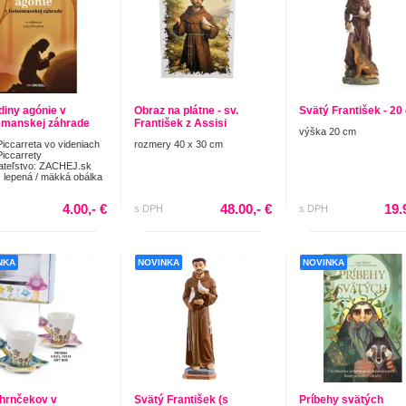
odiny agónie v
Obraz na plátne - sv.
Svätý František - 20
manskej záhrade
František z Assisi
výška 20 cm
Piccarreta vo videniach
rozmery 40 x 30 cm
Piccarrety
ateľstvo: ZACHEJ.sk
 lepená / mäkká obálka
4.00,- €
48.00,- €
19.
s DPH
s DPH
NKA
NOVINKA
NOVINKA
hrnčekov v
Svätý František (s
Príbehy svätých