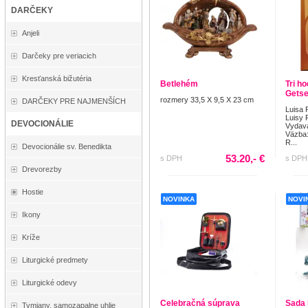
DARČEKY
Anjeli
Darčeky pre veriacich
Kresťanská bižutéria
Betlehém
Tri h
Getse
rozmery 33,5 X 9,5 X 23 cm
DARČEKY PRE NAJMENŠÍCH
Luisa 
Luisy 
DEVOCIONÁLIE
Vydav
Väzba:
R...
Devocionálie sv. Benedikta
53.20,- €
s DPH
s DPH
Drevorezby
Hostie
NOVINKA
NOVI
Ikony
Kríže
Liturgické predmety
Liturgické odevy
Celebračná súprava
Sada 
Tymiany, samozapalne uhlie