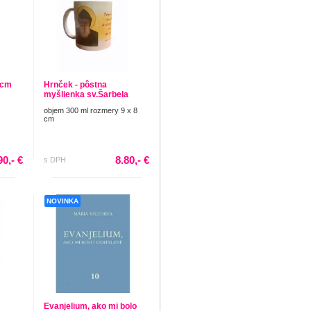
 cm
Hrnček - pôstna
myšlienka sv.Šarbela
objem 300 ml rozmery 9 x 8
cm
90,- €
8.80,- €
s DPH
NOVINKA
Evanjelium, ako mi bolo