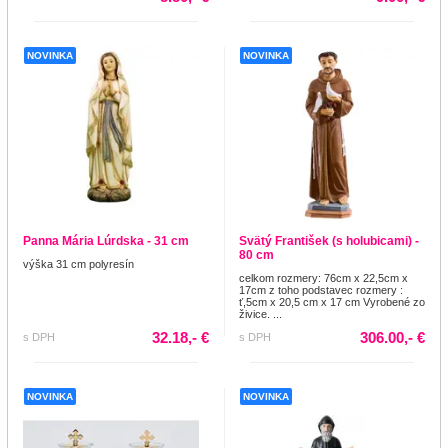
NOVINKA
NOVINKA
Panna Mária Lúrdska - 31 cm
Svätý František (s holubicami) -
80 cm
výška 31 cm polyresín
celkom rozmery: 76cm x 22,5cm x
17cm z toho podstavec rozmery :
ť,5cm x 20,5 cm x 17 cm Vyrobené zo
živice. ...
32.18,- €
306.00,- €
s DPH
s DPH
NOVINKA
NOVINKA