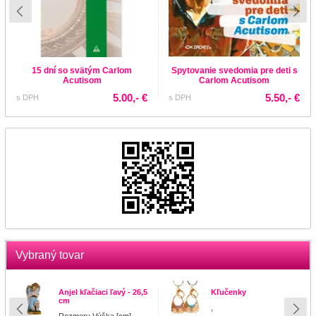
15 dní so svätým Carlom
Spytovanie svedomia pre deti s
Acutisom
Carlom Acutisom
5.00,- €
5.50,- €
s DPH
s DPH
Vybraný tovar
Anjel kľačiaci ľavý - 26,5
Kľučenky
cm
,
Rozmery Výška [cm]