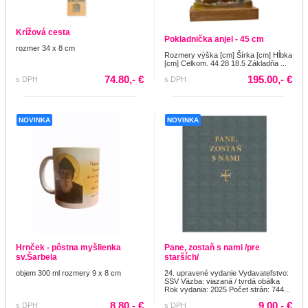
Krížová cesta
Pokladnička anjel - 45 cm
rozmer 34 x 8 cm
Rozmery výška [cm] Šírka [cm] Hĺbka
[cm] Celkom. 44 28 18.5 Základňa ...
74.80,- €
195.00,- €
s DPH
s DPH
NOVINKA
NOVINKA
Hrnček - pôstna myšlienka
Pane, zostaň s nami /pre
sv.Šarbela
starších/
objem 300 ml rozmery 9 x 8 cm
24. upravené vydanie Vydavateľstvo:
SSV Väzba: viazaná / tvrdá obálka
Rok vydania: 2025 Počet strán: 744...
8.80,- €
9.00,- €
s DPH
s DPH