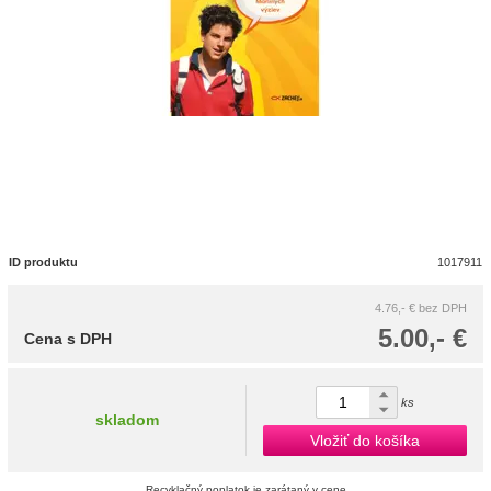
ID produktu
1017911
4.76,- €
bez DPH
5.00,- €
Cena s DPH
ks
skladom
Vložiť do košíka
Recyklačný poplatok je zarátaný v cene