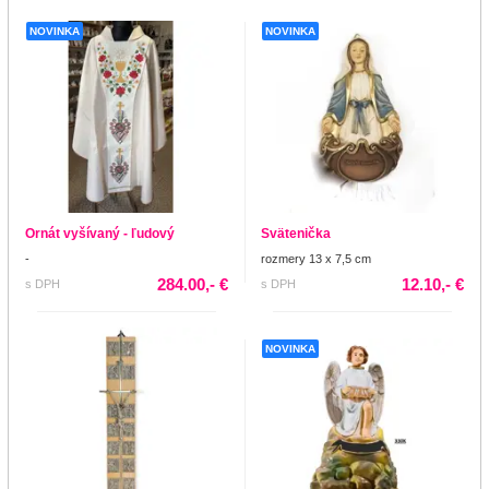
NOVINKA
NOVINKA
Ornát vyšívaný - ľudový
Svätenička
-
rozmery 13 x 7,5 cm
284.00,- €
12.10,- €
s DPH
s DPH
NOVINKA