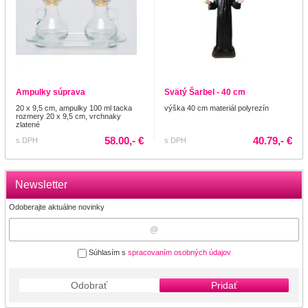
Ampulky súprava
Svätý Šarbel - 40 cm
20 x 9,5 cm, ampulky 100 ml tacka
výška 40 cm materiál polyrezín
rozmery 20 x 9,5 cm, vrchnaky
zlatené
58.00,- €
40.79,- €
s DPH
s DPH
Newsletter
Odoberajte aktuálne novinky
Súhlasím s
spracovaním osobných údajov
Odobrať
Pridať