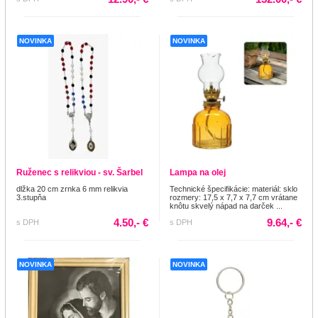
NOVINKA
NOVINKA
Ruženec s relikviou - sv. Šarbel
Lampa na olej
dlžka 20 cm zrnka 6 mm relikvia
Technické špecifikácie: materiál: sklo
3.stupňa
rozmery: 17,5 x 7,7 x 7,7 cm vrátane
knôtu skvelý nápad na darček ...
4.50,- €
9.64,- €
s DPH
s DPH
NOVINKA
NOVINKA