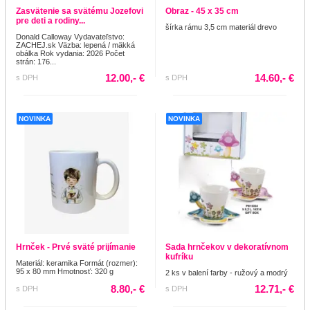
Zasvätenie sa svätému Jozefovi
Obraz - 45 x 35 cm
pre deti a rodiny...
šírka rámu 3,5 cm materiál drevo
Donald Calloway Vydavateľstvo:
ZACHEJ.sk Väzba: lepená / mäkká
obálka Rok vydania: 2026 Počet
strán: 176...
12.00,- €
14.60,- €
s DPH
s DPH
NOVINKA
NOVINKA
Hrnček - Prvé sväté prijímanie
Sada hrnčekov v dekoratívnom
kufríku
Materiál: keramika Formát (rozmer):
95 x 80 mm Hmotnosť: 320 g
2 ks v balení farby - ružový a modrý
8.80,- €
12.71,- €
s DPH
s DPH