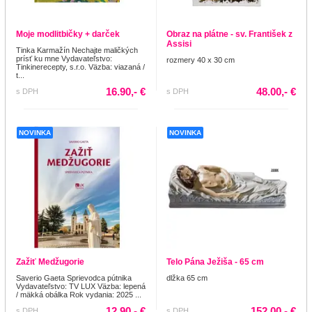
Moje modlitbičky + darček
Obraz na plátne - sv. František z
Assisi
Tinka Karmažín Nechajte maličkých
prísť ku mne Vydavateľstvo:
rozmery 40 x 30 cm
Tinkinerecepty, s.r.o. Väzba: viazaná /
t...
16.90,- €
48.00,- €
s DPH
s DPH
NOVINKA
NOVINKA
Zažiť Medžugorie
Telo Pána Ježiša - 65 cm
Saverio Gaeta Sprievodca pútnika
dlžka 65 cm
Vydavateľstvo: TV LUX Väzba: lepená
/ mäkká obálka Rok vydania: 2025 ...
12.90,- €
152.00,- €
s DPH
s DPH