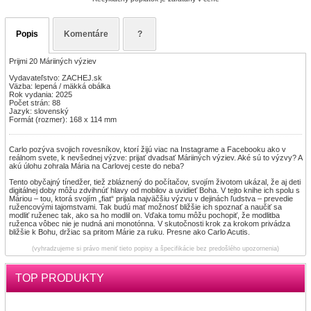
Popis
Komentáre
?
Prijmi 20 Máriiných výziev
Vydavateľstvo: ZACHEJ.sk
Väzba: lepená / mäkká obálka
Rok vydania: 2025
Počet strán: 88
Jazyk: slovenský
Formát (rozmer): 168 x 114 mm
Carlo pozýva svojich rovesníkov, ktorí žijú viac na Instagrame a Facebooku ako v
reálnom svete, k nevšednej výzve: prijať dvadsať Máriiných výziev. Aké sú to výzvy? A
akú úlohu zohrala Mária na Carlovej ceste do neba?
Tento obyčajný tínedžer, tiež zbláznený do počítačov, svojím životom ukázal, že aj deti
digitálnej doby môžu zdvihnúť hlavy od mobilov a uvidieť Boha. V tejto knihe ich spolu s
Máriou – tou, ktorá svojím „fiat“ prijala najväčšiu výzvu v dejinách ľudstva – prevedie
ružencovými tajomstvami. Tak budú mať možnosť bližšie ich spoznať a naučiť sa
modliť ruženec tak, ako sa ho modlil on. Vďaka tomu môžu pochopiť, že modlitba
ruženca vôbec nie je nudná ani monotónna. V skutočnosti krok za krokom privádza
bližšie k Bohu, držiac sa pritom Márie za ruku. Presne ako Carlo Acutis.
(vyhradzujeme si právo meniť tieto popisy a špecifikácie bez predošlého upozornenia)
TOP PRODUKTY