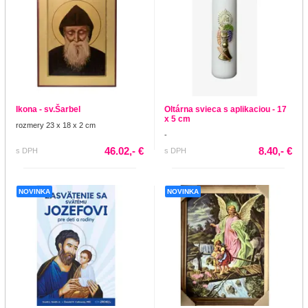
Ikona - sv.Šarbel
Oltárna svieca s aplikaciou - 17
x 5 cm
rozmery 23 x 18 x 2 cm
-
46.02,- €
8.40,- €
s DPH
s DPH
NOVINKA
NOVINKA