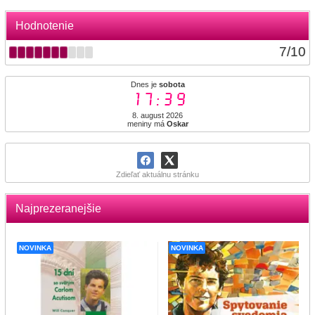
Hodnotenie
7
/
10
Dnes je
sobota
17:39
8. august 2026
meniny má
Oskar
Zdieľať aktuálnu stránku
Najprezeranejšie
NOVINKA
NOVINKA