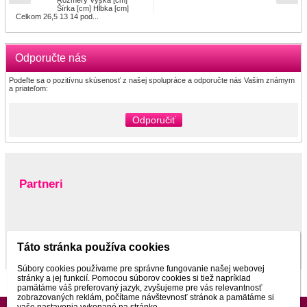
Šírka [cm] Hĺbka [cm]
Celkom 26,5 13 14 pod...
Odporučte nás
Podeľte sa o pozitívnu skúsenosť z našej spolupráce a odporučte nás Vašim známym
a priateľom:
Odporučiť
Partneri
www.pltnictvo.eu
Táto stránka používa cookies
Súbory cookies používame pre správne fungovanie našej webovej
stránky a jej funkcií. Pomocou súborov cookies si tiež napríklad
pamätáme váš preferovaný jazyk, zvyšujeme pre vás relevantnosť
zobrazovaných reklám, počítame návštevnosť stránok a pamätáme si