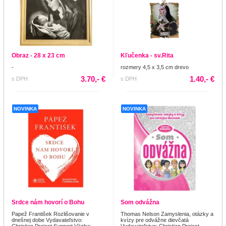
Obraz - 28 x 23 cm
Kľučenka - sv.Rita
-
rozmery 4,5 x 3,5 cm drevo
3.70,- €
1.40,- €
s DPH
s DPH
NOVINKA
NOVINKA
Srdce nám hovorí o Bohu
Som odvážna
Papež František Rozlišovanie v
Thomas Nelson Zamyslenia, otázky a
dnešnej dobe Vydavateľstvo:
kvízy pre odvážne dievčatá
Christian Project Support Väzba:
Vydavateľstvo: Christian Project