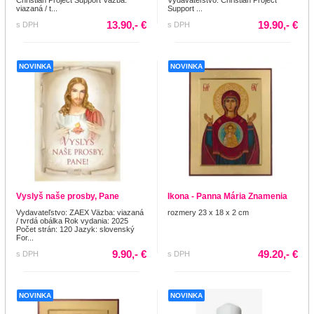
viazaná / t...
Support ...
13.90,- €
19.90,- €
s DPH
s DPH
NOVINKA
NOVINKA
Vyslyš naše prosby, Pane
Ikona - Panna Mária Znamenia
Vydavateľstvo: ZAEX Väzba: viazaná
rozmery 23 x 18 x 2 cm
/ tvrdá obálka Rok vydania: 2025
Počet strán: 120 Jazyk: slovenský
For...
9.90,- €
49.20,- €
s DPH
s DPH
NOVINKA
NOVINKA