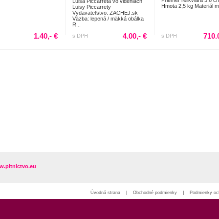
Priemer relikviara 3,6 c
Luisa Piccarreta vo videniach
Hmota 2,5 kg Materiál 
Luisy Piccarrety
Vydavateľstvo: ZACHEJ.sk
Väzba: lepená / mäkká obálka
R...
1.40,- €
4.00,- €
710.
s DPH
s DPH
.pltnictvo.eu
Úvodná strana
|
Obchodné podmienky
|
Podmienky oc