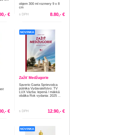
objem 300 ml rozmery 9 x 8
cm
00,- €
8.80,- €
s DPH
NOVINKA
Zažiť Medžugorie
Saverio Gaeta Sprievodca
pútnika Vydavateľstvo: TV
ast
LUX Väzba: lepená / mäkká
obálka Rok vydania: 2025 ...
00,- €
12.90,- €
s DPH
NOVINKA