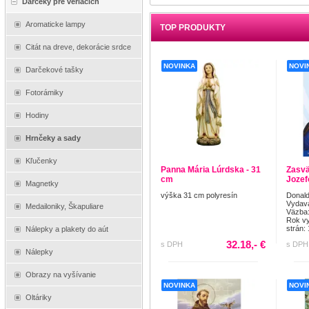
Darčeky pre veriacich
Aromaticke lampy
TOP PRODUKTY
Citát na dreve, dekorácie srdce
NOVINKA
NOVI
Darčekové tašky
Fotorámiky
Hodiny
Hrnčeky a sady
Kľučenky
Panna Mária Lúrdska - 31
Zasvä
cm
Jozefo
Magnetky
výška 31 cm polyresín
Donald
Vydav
Medailoniky, Škapuliare
Väzba:
Rok vy
strán: 
Nálepky a plakety do aút
32.18,- €
s DPH
s DPH
Nálepky
Obrazy na vyšívanie
NOVINKA
NOVI
Oltáriky