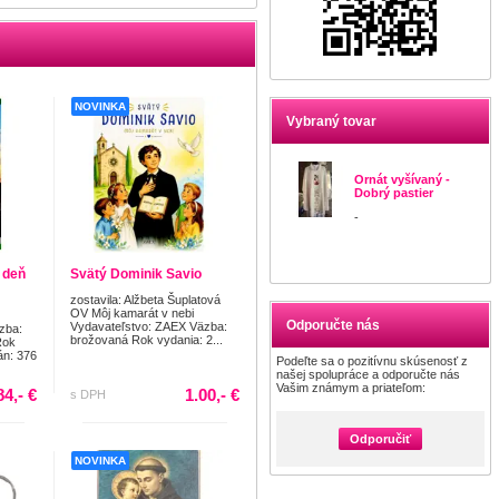
NOVINKA
Vybraný tovar
Ornát vyšívaný -
Dobrý pastier
-
 deň
Svätý Dominik Savio
zostavila: Alžbeta Šuplatová
OV Môj kamarát v nebi
Odporučte nás
Vydavateľstvo: ZAEX Väzba:
zba:
brožovaná Rok vydania: 2...
Rok
án: 376
Podeľte sa o pozitívnu skúsenosť z
našej spolupráce a odporučte nás
Vašim známym a priateľom:
84,- €
1.00,- €
s DPH
Odporučiť
NOVINKA