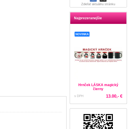
Zdieľať aktuálnu stránku
Najprezeranejšie
NOVINKA
Hrnček LÁSKA magický
čierny
13.00,- €
s DPH