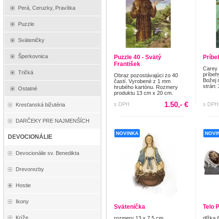
Perá, Ceruzky, Pravítka
Puzzle
Sväteničky
Šperkovnica
Puzzle 40 - Svätý
Príbe
František
Carey
Tričká
príbeh
Obraz pozostávajúci zo 40
Božej 
častí. Vyrobené z 1 mm
strán:
hrubého kartónu. Rozmery
Ostatné
produktu 13 cm x 20 cm.
1.50,- €
s DPH
s DPH
Kresťanská bižutéria
DARČEKY PRE NAJMENŠÍCH
NOVINKA
NOVI
DEVOCIONÁLIE
Devocionálie sv. Benedikta
Drevorezby
Hostie
Ikony
Svätenička
Telo 
Kríže
rozmery 13 x 7,5 cm
dlžka 