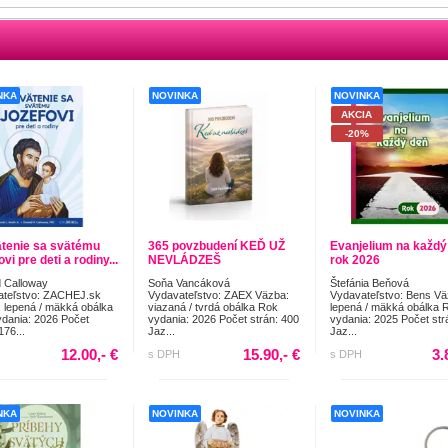
NKA
NOVINKA
NOVINKA
AKCIA
-20%
tenie sa svätému
365 povzbudení KEĎ UŽ
Evanjelium na každý
vi pre deti a rodiny...
NEVLÁDZEŠ
rok 2026
 Calloway
Soňa Vancáková
Štefánia Beňová
ateľstvo: ZACHEJ.sk
Vydavateľstvo: ZAEX Väzba:
Vydavateľstvo: Bens Vä
 lepená / mäkká obálka
viazaná / tvrdá obálka Rok
lepená / mäkká obálka 
dania: 2026 Počet
vydania: 2026 Počet strán: 400
vydania: 2025 Počet str
176...
Jaz...
Jaz...
12.00,- €
15.90,- €
3.
s DPH
s DPH
NKA
NOVINKA
NOVINKA