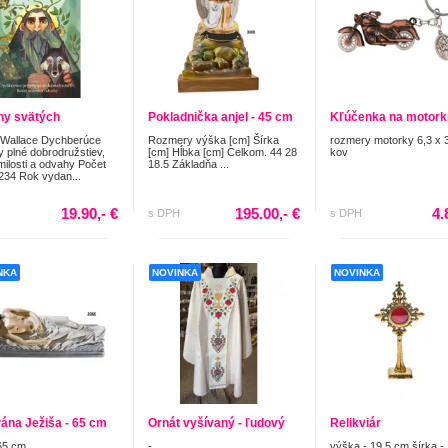
hy svätých
Pokladnička anjel - 45 cm
Kľúčenka na motork
 Wallace Dychberúce
Rozmery výška [cm] Šírka
rozmery motorky 6,3 x 
y plné dobrodružstiev,
[cm] Hĺbka [cm] Celkom. 44 28
kov
milosti a odvahy Počet
18.5 Základňa ...
 234 Rok vydan...
19.90,- €
195.00,- €
4.
s DPH
s DPH
NKA
NOVINKA
NOVINKA
Pána Ježiša - 65 cm
Ornát vyšívaný - ľudový
Relikviár
65 cm
-
výška - 19,5 cm šírka -