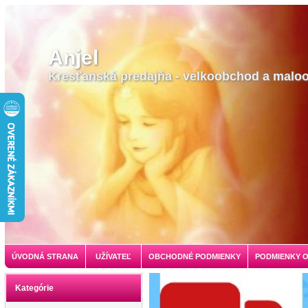
Anjel
Kresťanská predajňa - velkoobchod a malo
ÚVODNÁ STRANA
UŽÍVATEĽ
OBCHODNÉ PODMIENKY
PODMIENKY 
Kategórie