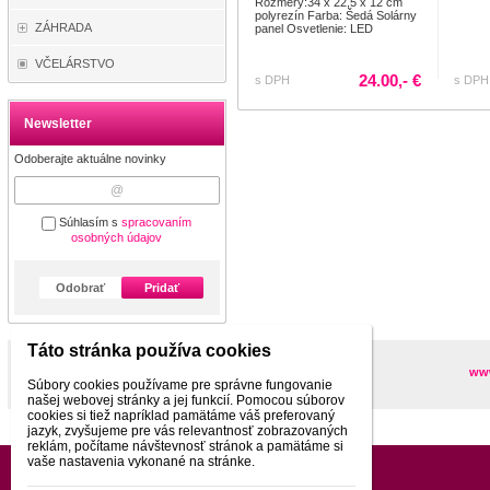
Rozmery:34 x 22,5 x 12 cm
polyrezín Farba: Šedá Solárny
ZÁHRADA
panel Osvetlenie: LED
VČELÁRSTVO
24.00,- €
s DPH
s DPH
Newsletter
Odoberajte aktuálne novinky
Súhlasím s
spracovaním
osobných údajov
Odobrať
Pridať
Táto stránka používa cookies
Partneri
www
Súbory cookies používame pre správne fungovanie
našej webovej stránky a jej funkcií. Pomocou súborov
cookies si tiež napríklad pamätáme váš preferovaný
jazyk, zvyšujeme pre vás relevantnosť zobrazovaných
reklám, počítame návštevnosť stránok a pamätáme si
vaše nastavenia vykonané na stránke.