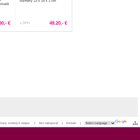
m
rozmery 23 x 18 x 2 cm
mosadz
00,- €
49.20,- €
s DPH
hrany osobných údajov
|
Ako nakupovať
|
Kontakt
|