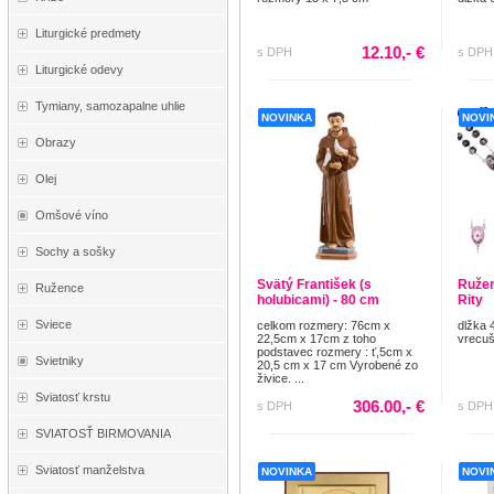
Liturgické predmety
12.10,- €
s DPH
s DPH
Liturgické odevy
Tymiany, samozapalne uhlie
NOVINKA
NOVI
Obrazy
Olej
Omšové víno
Sochy a sošky
Svätý František (s
Ružene
Ružence
holubicami) - 80 cm
Rity
Sviece
celkom rozmery: 76cm x
dlžka 
22,5cm x 17cm z toho
vrecuš
podstavec rozmery : ť,5cm x
Svietniky
20,5 cm x 17 cm Vyrobené zo
živice. ...
Sviatosť krstu
306.00,- €
s DPH
s DPH
SVIATOSŤ BIRMOVANIA
Sviatosť manželstva
NOVINKA
NOVI