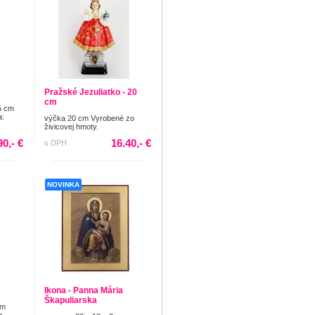
Pražské Jezuliatko - 20
cm
5 cm
a:
výčka 20 cm Vyrobené zo
živicovej hmoty.
90,- €
16.40,- €
s DPH
NOVINKA
Ikona - Panna Mária
Škapuliarska
cm