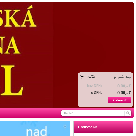
Košík:
je prázdny
bez DPH:
0.00,- €
s DPH:
0.00,- €
Zobraziť
Hodnotenie