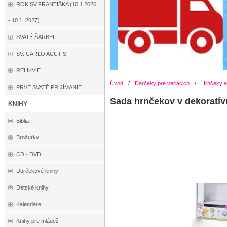
ROK SV.FRANTIŠKA (10.1.2026
- 10.1. 2027)
SVATÝ ŠARBEL
SV. CARLO ACUTIS
RELIKVIE
Úvod
/
Darčeky pre veriacich
/
Hrnčeky a
PRVÉ SVATÉ PRIJÍMANIE
Sada hrnčekov v dekoratív
KNIHY
Biblia
Brožurky
CD - DVD
Darčekové knihy
Detské knihy
Kalendáre
Knihy pre mládež