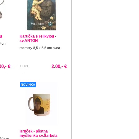
u
Kartička s relikviou -
sv.ANTON
3 cm
rozmery 8,5 x 5,5 cm plast
80,- €
2.00,- €
s DPH
NOVINKA
Hrnček - pôstna
myšlienka sv.Šarbela
 10 cm