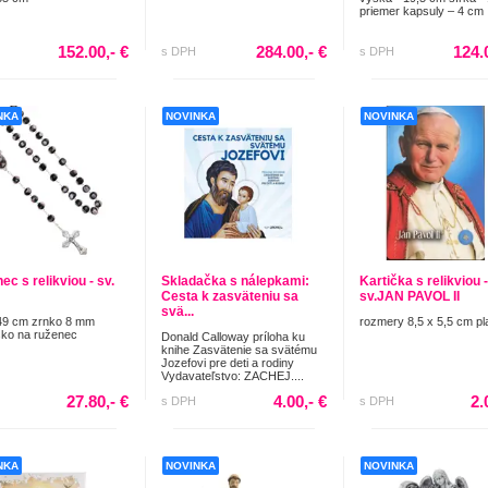
priemer kapsuly – 4 cm
152.00,- €
284.00,- €
124.
s DPH
s DPH
NKA
NOVINKA
NOVINKA
c s relikviou - sv.
Skladačka s nálepkami:
Kartička s relikviou -
Cesta k zasväteniu sa
sv.JAN PAVOL II
svä...
49 cm zrnko 8 mm
rozmery 8,5 x 5,5 cm pl
ko na ruženec
Donald Calloway príloha ku
knihe Zasvätenie sa svätému
Jozefovi pre deti a rodiny
Vydavateľstvo: ZACHEJ....
27.80,- €
4.00,- €
2.
s DPH
s DPH
NKA
NOVINKA
NOVINKA