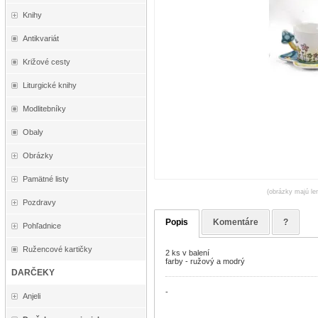
Knihy
Antikvariát
Križové cesty
Liturgické knihy
Modlitebníky
Obaly
Obrázky
Pamätné listy
(obrázky majú len
Pozdravy
Popis
Komentáre
?
Pohľadnice
Ružencové kartičky
2 ks v balení
farby - ružový a modrý
DARČEKY
-
Anjeli