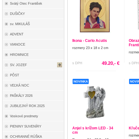
Svätý Otec František
DUŠIČKY
sv. MIKULÁŠ
ADVENT
Ikona - Carlo Acutis
Obraz 
VIANOCE
Frant
rozmery 23 x 18 x 2 cm
rozmer
HROMNICE
49.20,- €
s DPH
s DPH
SV. JOZEF
PÔST
NOVINKA
NOVI
VEĽKÁ NOC
PAŠKÁLY 2026
JUBILEJNÝ ROK 2025
Voskové predmety
PIENINY SUVENÍRY
Anjel s krížom LED - 34
Kľuče
cm
rozmer
OCHRANNÉ RÚŠKA