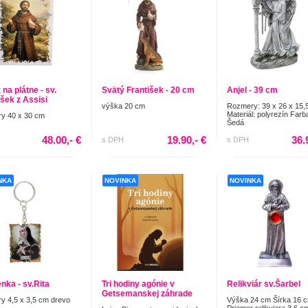
na plátne - sv.
Svätý František - 20 cm
Anjel - 39 cm
išek z Assisi
výška 20 cm
Rozmery: 39 x 26 x 15,
Materiál: polyrezín Farb
y 40 x 30 cm
Šedá
48.00,- €
19.90,- €
36.
s DPH
s DPH
NKA
NOVINKA
NOVINKA
nka - sv.Rita
Tri hodiny agónie v
Relikviár sv.Šarbel
Getsemanskej záhrade
y 4,5 x 3,5 cm drevo
Výška 24 cm Šírka 16 