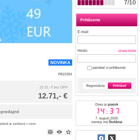
7
/
10
Prihlásenie
E-mail
Heslo
strata hesla
NOVINKA
pamätať si prihlásenie
PB15354
Registrácia
Prihlásiť
10.33,- €
bez DPH
12.71,- €
Dnes je
piatok
14:37
epredajné
7. august 2026
meniny má
Štefánia
latok je zarátaný v cene