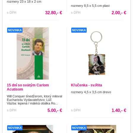
rozmery 23 x 18 x 2 cm
rozmery 8,5 x 5,5 cm plast
32.80,- €
2.00,- €
s DPH
s DPH
NOVINKA
NOVINKA
15 dní so svätým Carlom
Kľučenka - sv.Rita
Acutisom
rozmery 4,5 x 3,5 cm drevo
Will Conquer tínedžerom, ktorý miloval
Eucharistiu Vydavateľstvo: Lúč
Väzba: lepená / mäkká obálka Ro...
5.00,- €
1.40,- €
s DPH
s DPH
NOVINKA
NOVINKA