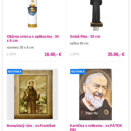
Oltárna svieca s aplikaciou - 30
Svätá Rita - 30 cm
x 6 cm
výška 30 cm
rozmery 30 x 6 cm
16.40,- €
35.06,- €
s DPH
s DPH
NOVINKA
NOVINKA
Ikona/zlatý rám - sv.František
Kartička s relikviou - sv.PÁTER
PIO