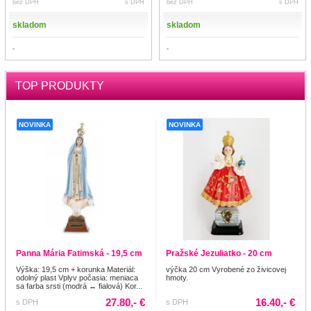
bez DPH
s DPH
bez DPH
s DPH
skladom
skladom
-
-
TOP PRODUKTY
NOVINKA
NOVINKA
Panna Mária Fatimská - 19,5 cm
Pražské Jezuliatko - 20 cm
Výška: 19,5 cm + korunka Materiál:
výčka 20 cm Vyrobené zo živicovej
odolný plast Vplyv počasia: meniaca
hmoty.
sa farba srsti (modrá ↔ fialová) Kor...
27.80,- €
16.40,- €
s DPH
s DPH