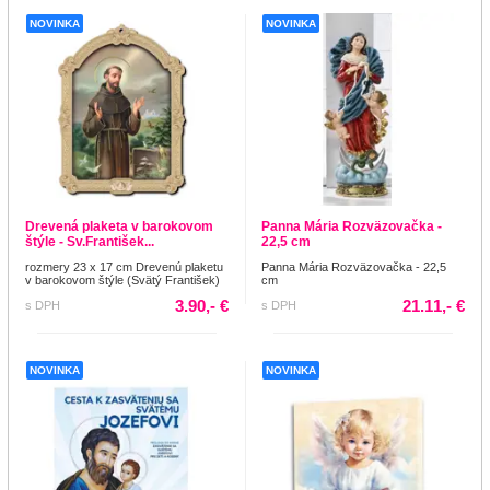
NOVINKA
NOVINKA
Drevená plaketa v barokovom
Panna Mária Rozväzovačka -
štýle - Sv.František...
22,5 cm
rozmery 23 x 17 cm Drevenú plaketu
Panna Mária Rozväzovačka - 22,5
v barokovom štýle (Svätý František)
cm
3.90,- €
21.11,- €
s DPH
s DPH
NOVINKA
NOVINKA