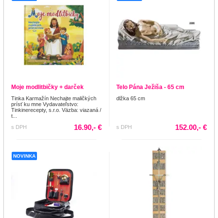
Moje modlitbičky + darček
Telo Pána Ježiša - 65 cm
Tinka Karmažín Nechajte maličkých
dlžka 65 cm
prísť ku mne Vydavateľstvo:
Tinkinerecepty, s.r.o. Väzba: viazaná /
t...
16.90,- €
152.00,- €
s DPH
s DPH
NOVINKA