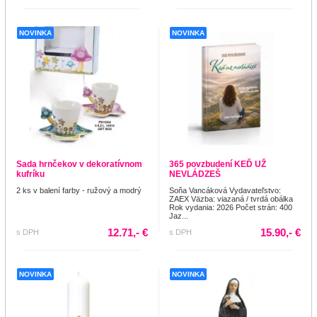
NOVINKA
NOVINKA
Sada hrnčekov v dekoratívnom
365 povzbudení KEĎ UŽ
kufríku
NEVLÁDZEŠ
2 ks v balení farby - ružový a modrý
Soňa Vancáková Vydavateľstvo:
ZAEX Väzba: viazaná / tvrdá obálka
Rok vydania: 2026 Počet strán: 400
Jaz...
12.71,- €
15.90,- €
s DPH
s DPH
NOVINKA
NOVINKA