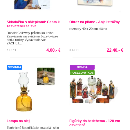
Skladačka s nálepkami: Cesta k
Obraz na plátne - Anjel strážny
zasväteniu sa svä...
rozmery 40 x 20 cm plátno
Donald Calloway príloha ku knihe
Zasvätenie sa svätému Jozefovi pre
deti a rodiny Vydavateľstvo:
ZACHEJ....
4.00,- €
22.40,- €
s DPH
s DPH
NOVINKA
BOMBA
POSLEDNÝ KUS
Lampa na olej
Figúrky do betlehema - 120 cm
osvetlené
Technické špecifikácie: materiál: sklo