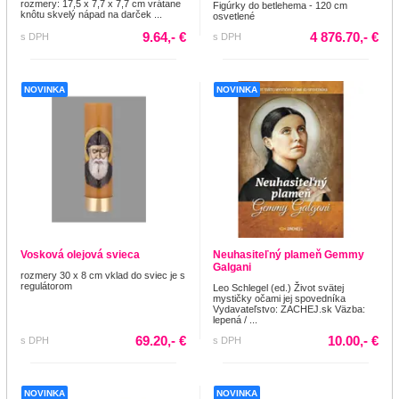
rozmery: 17,5 x 7,7 x 7,7 cm vrátane
Figúrky do betlehema - 120 cm
knôtu skvelý nápad na darček ...
osvetlené
9.64,- €
4 876.70,- €
s DPH
s DPH
NOVINKA
NOVINKA
Vosková olejová svieca
Neuhasiteľný plameň Gemmy
Galgani
rozmery 30 x 8 cm vklad do sviec je s
regulátorom
Leo Schlegel (ed.) Život svätej
mystičky očami jej spovedníka
Vydavateľstvo: ZACHEJ.sk Väzba:
lepená / ...
69.20,- €
10.00,- €
s DPH
s DPH
NOVINKA
NOVINKA