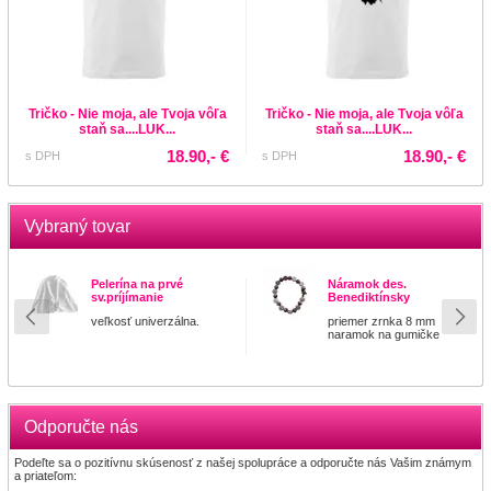
Tričko - Nie moja, ale Tvoja vôľa
Tričko - Nie moja, ale Tvoja vôľa
staň sa....LUK...
staň sa....LUK...
18.90,- €
18.90,- €
s DPH
s DPH
Vybraný tovar
Pelerína na prvé
Náramok des.
sv.príjímanie
Benediktínsky
veľkosť univerzálna.
priemer zrnka 8 mm
naramok na gumičke
Odporučte nás
Podeľte sa o pozitívnu skúsenosť z našej spolupráce a odporučte nás Vašim známym
a priateľom: