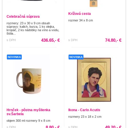
Krížová cesta
Celebračná súprava
rozmer 34 x 8 cm
rozmery: 23 x 30 x 9 cm obsah
súpravy: kalich, burza, 1 ks olejka,
kropáč, 2 ks nádobky na víno a vodu,
štóla...
436.65,- €
74.80,- €
s DPH
s DPH
NOVINKA
NOVINKA
Hrnček - pôstna myšlienka
Ikona - Carlo Acutis
sv.Šarbela
rozmery 23 x 18 x 2 cm
objem 300 ml rozmery 9 x 8 cm
8.80,- €
49.20,- €
s DPH
s DPH