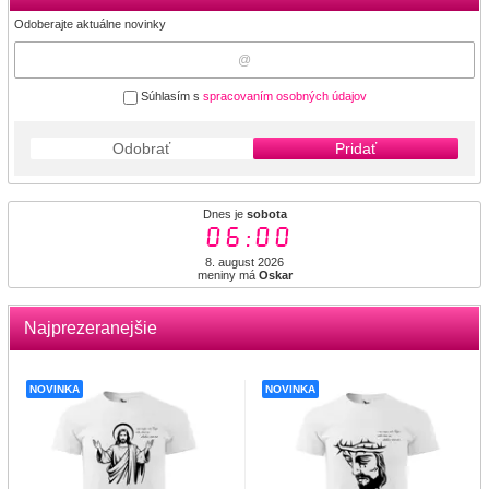
Odoberajte aktuálne novinky
Súhlasím s
spracovaním osobných údajov
Odobrať
Pridať
Dnes je
sobota
06:01
8. august 2026
meniny má
Oskar
Najprezeranejšie
NOVINKA
NOVINKA