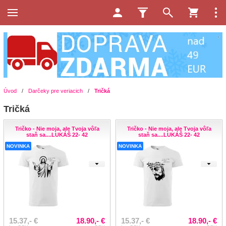
Úvod
/
Darčeky pre veriacich
/
Tričká
Tričká
Tričko - Nie moja, ale Tvoja vôľa
Tričko - Nie moja, ale Tvoja vôľa
staň sa....LUKÁŠ 22- 42
staň sa....LUKÁŠ 22- 42
NOVINKA
NOVINKA
15.37,- €
18.90,- €
15.37,- €
18.90,- €