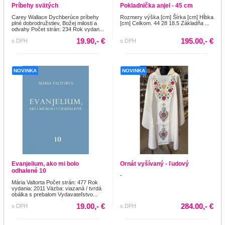
Príbehy svätých
Pokladnička anjel - 45 cm
Carey Wallace Dychberúce príbehy
Rozmery výška [cm] Šírka [cm] Hĺbka
plné dobrodružstiev, Božej milosti a
[cm] Celkom. 44 28 18.5 Základňa ...
odvahy Počet strán: 234 Rok vydan...
19.90,- €
195.00,- €
s DPH
s DPH
NOVINKA
NOVINKA
Evanjelium, ako mi bolo
Ornát vyšívaný - ľudový
odhalené 10
-
Mária Valtorta Počet strán: 477 Rok
vydania: 2011 Väzba: viazaná / tvrdá
obálka s prebalom Vydavateľstvo...
19.00,- €
284.00,- €
s DPH
s DPH