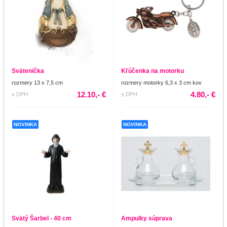
Svätenička
Kľúčenka na motorku
rozmery 13 x 7,5 cm
rozmery motorky 6,3 x 3 cm kov
12.10,- €
4.80,- €
s DPH
s DPH
NOVINKA
NOVINKA
Svätý Šarbel - 40 cm
Ampulky súprava