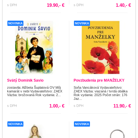
19.90,- €
1.40,- €
s DPH
s DPH
NOVINKA
NOVINKA
Svätý Dominik Savio
Povzbudenia pre MANŽELKY
zostavila: Alžbeta Šuplatová OV Môj
Soňa Vancáková Vydavateľstvo:
kamarát v nebi Vydavateľstvo: ZAEX
ZAEX Väzba: viazaná / tvrdá obálka
Väzba: brožovaná Rok vydania: 2...
Rok vydania: 2025 Počet strán: 176
Jaz...
1.00,- €
11.90,- €
s DPH
s DPH
NOVINKA
NOVINKA