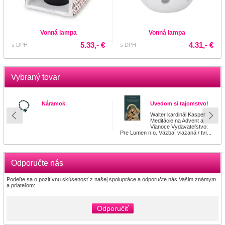
Vonná lampa
Vonná lampa
5.33,- €
4.31,- €
s DPH
s DPH
Vybraný tovar
Náramok
Uvedom si tajomstvo!
Walter kardinál Kasper
Meditácie na Advent a
Vianoce Vydavateľstvo:
Pre Lumen n.o. Väzba: viazaná / tvr...
Odporučte nás
Podeľte sa o pozitívnu skúsenosť z našej spolupráce a odporučte nás Vašim známym
a priateľom:
Odporučiť