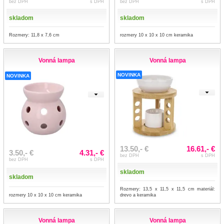
bez DPH
s DPH
bez DPH
s DPH
skladom
skladom
Rozmery: 11,8 x 7,6 cm
rozmery 10 x 10 x 10 cm keramika
Vonná lampa
Vonná lampa
NOVINKA
NOVINKA
13.50,- €
16.61,- €
3.50,- €
4.31,- €
bez DPH
s DPH
bez DPH
s DPH
skladom
skladom
Rozmery: 13,5 x 11,5 x 11,5 cm materiál:
rozmery 10 x 10 x 10 cm keramika
drevo a keramika
Vonná lampa
Vonná lampa