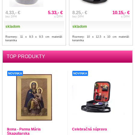
4.33,- €
5.33,- €
8.25,- €
10.15,- €
bez DPH
s DPH
bez DPH
s DPH
skladom
skladom
Rozmery: 11 x 9,5 x 9,5 cm materiál:
Rozmery: 10 x 12,5 x 10 cm materiál:
keramika
keramika
TOP PRODUKTY
NOVINKA
NOVINKA
Ikona - Panna Mária
Celebračná súprava
Škapuliarska