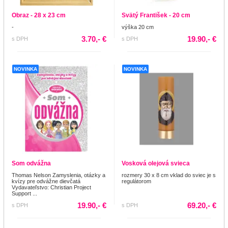
Obraz - 28 x 23 cm
Svätý František - 20 cm
-
výška 20 cm
3.70,- €
19.90,- €
s DPH
s DPH
NOVINKA
NOVINKA
Som odvážna
Vosková olejová svieca
Thomas Nelson Zamyslenia, otázky a
rozmery 30 x 8 cm vklad do sviec je s
kvízy pre odvážne dievčatá
regulátorom
Vydavateľstvo: Christian Project
Support ...
19.90,- €
69.20,- €
s DPH
s DPH