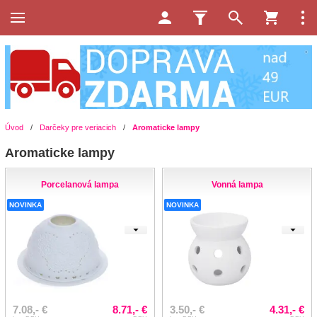
Úvod
/
Darčeky pre veriacich
/
Aromaticke lampy
Aromaticke lampy
Porcelanová lampa
Vonná lampa
NOVINKA
NOVINKA
7.08,- €
8.71,- €
3.50,- €
4.31,- €