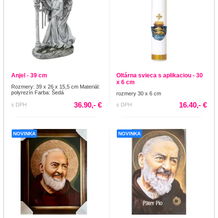
Anjel - 39 cm
Oltárna svieca s aplikaciou - 30
x 6 cm
Rozmery: 39 x 26 x 15,5 cm Materiál:
polyrezín Farba: Šedá
rozmery 30 x 6 cm
36.90,- €
16.40,- €
s DPH
s DPH
NOVINKA
NOVINKA