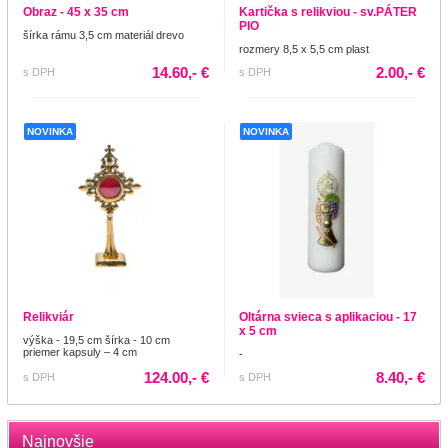
Obraz - 45 x 35 cm
Kartička s relikviou - sv.PÁTER
PIO
šírka rámu 3,5 cm materiál drevo
rozmery 8,5 x 5,5 cm plast
14.60,- €
2.00,- €
s DPH
s DPH
NOVINKA
NOVINKA
Relikviár
Oltárna svieca s aplikaciou - 17
x 5 cm
výška - 19,5 cm šírka - 10 cm
priemer kapsuly – 4 cm
-
124.00,- €
8.40,- €
s DPH
s DPH
Najnovšie