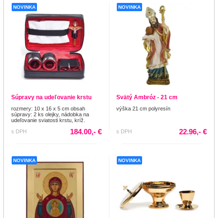
NOVINKA
NOVINKA
Súpravy na udeľovanie krstu
Svätý Ambróz - 21 cm
rozmery: 10 x 16 x 5 cm obsah
výška 21 cm polyresín
súpravy: 2 ks olejky, nádobka na
udeľovanie sviatosti krstu, kríž.
184.00,- €
22.96,- €
s DPH
s DPH
NOVINKA
NOVINKA