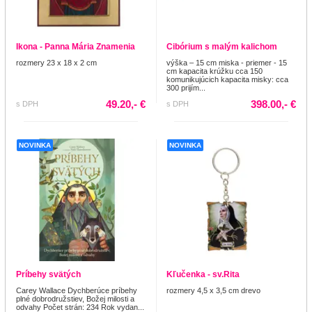
Ikona - Panna Mária Znamenia
Cibórium s malým kalichom
rozmery 23 x 18 x 2 cm
výška – 15 cm miska - priemer - 15
cm kapacita krúžku cca 150
komunikujúcich kapacita misky: cca
300 prijím...
49.20,- €
398.00,- €
s DPH
s DPH
NOVINKA
NOVINKA
Príbehy svätých
Kľučenka - sv.Rita
Carey Wallace Dychberúce príbehy
rozmery 4,5 x 3,5 cm drevo
plné dobrodružstiev, Božej milosti a
odvahy Počet strán: 234 Rok vydan...