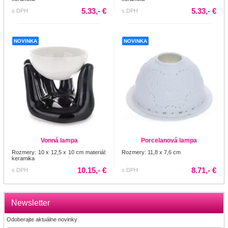
5.33,- €
5.33,- €
s DPH
s DPH
NOVINKA
NOVINKA
Vonná lampa
Porcelanová lampa
Rozmery: 10 x 12,5 x 10 cm materiál:
Rozmery: 11,8 x 7,6 cm
keramika
10.15,- €
8.71,- €
s DPH
s DPH
Newsletter
Odoberajte aktuálne novinky