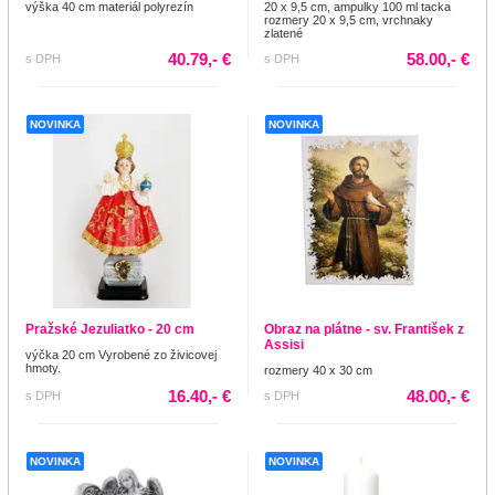
výška 40 cm materiál polyrezín
20 x 9,5 cm, ampulky 100 ml tacka
rozmery 20 x 9,5 cm, vrchnaky
zlatené
40.79,- €
58.00,- €
s DPH
s DPH
NOVINKA
NOVINKA
Pražské Jezuliatko - 20 cm
Obraz na plátne - sv. František z
Assisi
výčka 20 cm Vyrobené zo živicovej
hmoty.
rozmery 40 x 30 cm
16.40,- €
48.00,- €
s DPH
s DPH
NOVINKA
NOVINKA