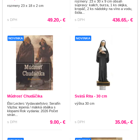
rozmery: 23 x 30 x 9 cm obsah
súpravy: kalich, burza, 1 ks olejka,
rozmery 23 x 18 x 2 cm
kropáč, 2 ks nádobky na víno a vodu,
štóla...
49.20,- €
436.65,- €
s DPH
s DPH
NOVINKA
NOVINKA
Múdrosť Chudáčika
Svätá Rita - 30 cm
Éloi Leclerc Vydavateľstvo: Serafín
výška 30 cm
Väzba: lepená / mäkká obálka s
klopami Rok vydania: 2026 Počet
strán...
9.00,- €
35.06,- €
s DPH
s DPH