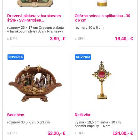
Drevená plaketa v barokovom
Oltárna svieca s aplikaciou - 30
štýle - Sv.František...
x 6 cm
rozmery 23 x 17 cm Drevenú plaketu
rozmery 30 x 6 cm
v barokovom štýle (Svätý František)
3.90,- €
16.40,- €
s DPH
s DPH
NOVINKA
NOVINKA
Betlehém
Relikviár
rozmery 33,5 X 9,5 X 23 cm
výška - 19,5 cm šírka - 10 cm
priemer kapsuly – 4 cm
53.20,- €
124.00,- €
s DPH
s DPH