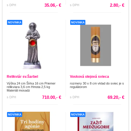
35.06,- €
2.80,- €
s DPH
s DPH
NOVINKA
NOVINKA
Relikviár sv.Šarbel
Vosková olejová svieca
Výška 24 cm Šírka 16 cm Priemer
rozmery 30 x 8 cm vklad do sviec je s
relikviara 3,6 cm Hmota 2,5 kg
regulátorom
Materiál mosadz
710.00,- €
69.20,- €
s DPH
s DPH
NOVINKA
NOVINKA