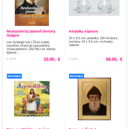
Neuhasiteľný plameň Gemmy
Ampulky súprava
Galgani
20 x 9,5 cm, ampulky 100 ml tacka
rozmery 20 x 9,5 cm, vrchnaky
Leo Schlegel (ed.) Život svätej
zlatené
mystičky očami jej spovedníka
Vydavateľstvo: ZACHEJ.sk Väzba:
lepená / ...
10.00,- €
58.00,- €
s DPH
s DPH
NOVINKA
NOVINKA