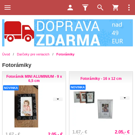
Úvod
/
Darčeky pre veriacich
/
Fotorámiky
Fotorámiky
Fotorámik MINI ALUMINIUM - 9 x
Fotorámiky - 16 x 12 cm
6,5 cm
NOVINKA
NOVINKA
1.67,- €
2.05,- €
1.67,- €
2.05,- €