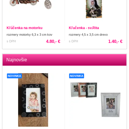
Kľúčenka na motorku
Kľučenka - sv.Rita
rozmery motorky 6,3 x 3 cm kov
rozmery 4,5 x 3,5 cm drevo
4.80,- €
1.40,- €
s DPH
s DPH
Najnovšie
NOVINKA
NOVINKA