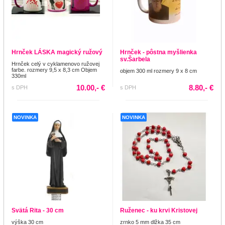
Hrnček LÁSKA magický ružový
Hrnček - pôstna myšlienka
sv.Šarbela
Hrnček celý v cyklamenovo ružovej
farbe. rozmery 9,5 x 8,3 cm Objem
objem 300 ml rozmery 9 x 8 cm
330ml
10.00,- €
8.80,- €
s DPH
s DPH
NOVINKA
NOVINKA
Svätá Rita - 30 cm
Ruženec - ku krvi Kristovej
výška 30 cm
zrnko 5 mm dlžka 35 cm