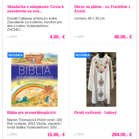
Skladačka s nálepkami: Cesta k
Obraz na plátne - sv. František z
zasväteniu sa svä...
Assisi
Donald Calloway príloha ku knihe
rozmery 40 x 30 cm
Zasvätenie sa svätému Jozefovi pre
deti a rodiny Vydavateľstvo:
ZACHEJ....
4.00,- €
48.00,- €
s DPH
s DPH
NOVINKA
NOVINKA
Biblia pre prvoprijímajúcich
Ornát vyšívaný - ľudový
Marion Thomasová Počet strán: 160
-
Rok vydania: 2022 Väzba: viazaná /
tvrdá obálka Vydavateľstvo: SSV...
15.00,- €
284.00,- €
s DPH
s DPH