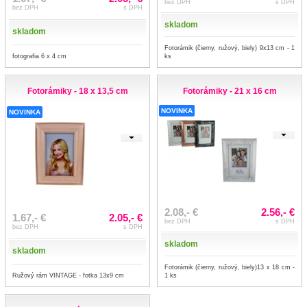
bez DPH
s DPH
bez DPH
s DPH
skladom
skladom
Fotorámik (čierny, ružový, biely) 9x13 cm - 1
fotografia 6 x 4 cm
ks
Fotorámiky - 18 x 13,5 cm
Fotorámiky - 21 x 16 cm
NOVINKA
NOVINKA
2.08,- €
2.56,- €
1.67,- €
2.05,- €
bez DPH
s DPH
bez DPH
s DPH
skladom
skladom
Fotorámik (čierny, ružový, biely)13 x 18 cm -
Ružový rám VINTAGE - fotka 13x9 cm
1 ks