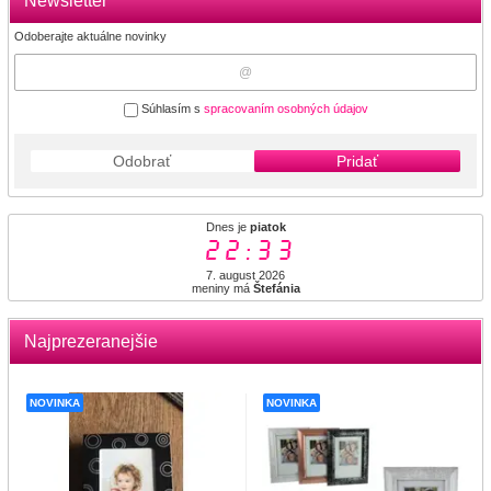
Newsletter
Odoberajte aktuálne novinky
Súhlasím s
spracovaním osobných údajov
Odobrať
Pridať
Dnes je
piatok
22:33
7. august 2026
meniny má
Štefánia
Najprezeranejšie
NOVINKA
NOVINKA