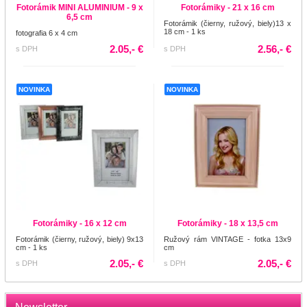
Fotorámik MINI ALUMINIUM - 9 x
Fotorámiky - 21 x 16 cm
6,5 cm
Fotorámik (čierny, ružový, biely)13 x
18 cm - 1 ks
fotografia 6 x 4 cm
2.05,- €
2.56,- €
s DPH
s DPH
NOVINKA
NOVINKA
Fotorámiky - 16 x 12 cm
Fotorámiky - 18 x 13,5 cm
Fotorámik (čierny, ružový, biely) 9x13
Ružový rám VINTAGE - fotka 13x9
cm - 1 ks
cm
2.05,- €
2.05,- €
s DPH
s DPH