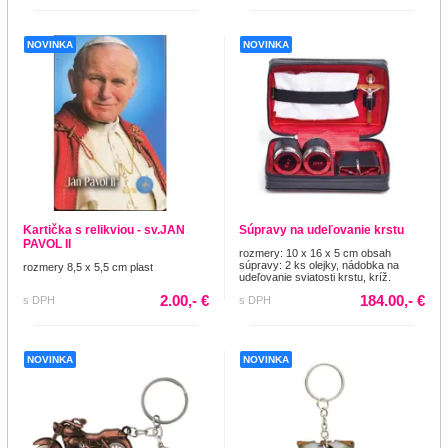
NOVINKA
NOVINKA
Kartička s relikviou - sv.JAN
Súpravy na udeľovanie krstu
PAVOL II
rozmery: 10 x 16 x 5 cm obsah
súpravy: 2 ks olejky, nádobka na
rozmery 8,5 x 5,5 cm plast
udeľovanie sviatosti krstu, kríž.
2.00,- €
184.00,- €
s DPH
s DPH
NOVINKA
NOVINKA