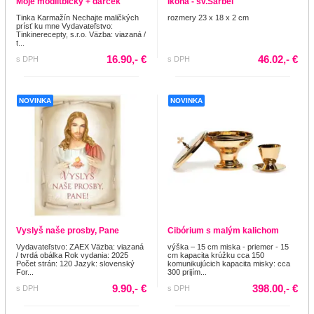
Moje modlitbičky + darček
Ikona - sv.Šarbel
Tinka Karmažín Nechajte maličkých
rozmery 23 x 18 x 2 cm
prísť ku mne Vydavateľstvo:
Tinkinerecepty, s.r.o. Väzba: viazaná /
t...
16.90,- €
46.02,- €
s DPH
s DPH
NOVINKA
NOVINKA
Vyslyš naše prosby, Pane
Cibórium s malým kalichom
Vydavateľstvo: ZAEX Väzba: viazaná
výška – 15 cm miska - priemer - 15
/ tvrdá obálka Rok vydania: 2025
cm kapacita krúžku cca 150
Počet strán: 120 Jazyk: slovenský
komunikujúcich kapacita misky: cca
For...
300 prijím...
9.90,- €
398.00,- €
s DPH
s DPH