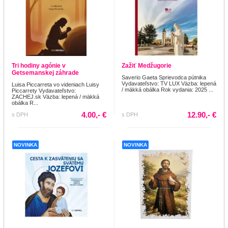
Tri hodiny agónie v
Zažiť Medžugorie
Getsemanskej záhrade
Saverio Gaeta Sprievodca pútnika
Vydavateľstvo: TV LUX Väzba: lepená
Luisa Piccarreta vo videniach Luisy
/ mäkká obálka Rok vydania: 2025 ...
Piccarrety Vydavateľstvo:
ZACHEJ.sk Väzba: lepená / mäkká
obálka R...
4.00,- €
12.90,- €
s DPH
s DPH
NOVINKA
NOVINKA