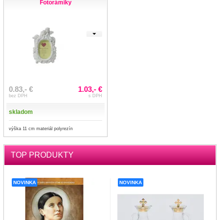
Fotorámiky
0.83,- €
1.03,- €
bez DPH
s DPH
skladom
výška 11 cm materiál polyrezín
TOP PRODUKTY
NOVINKA
NOVINKA