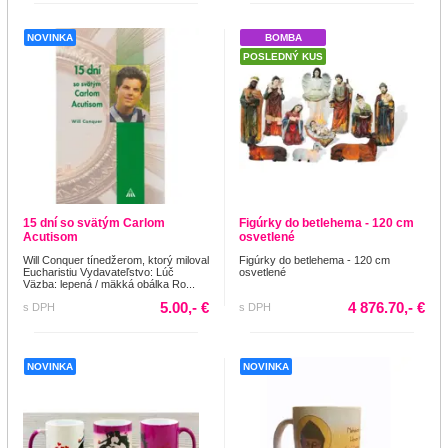
NOVINKA
BOMBA
POSLEDNÝ KUS
15 dní so svätým Carlom
Figúrky do betlehema - 120 cm
Acutisom
osvetlené
Will Conquer tínedžerom, ktorý miloval
Figúrky do betlehema - 120 cm
Eucharistiu Vydavateľstvo: Lúč
osvetlené
Väzba: lepená / mäkká obálka Ro...
5.00,- €
4 876.70,- €
s DPH
s DPH
NOVINKA
NOVINKA