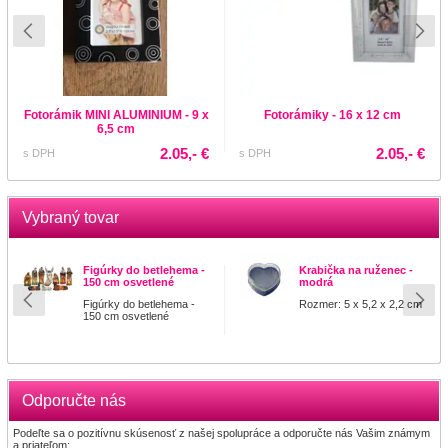
Fotorámik MINI ALUMINIUM - 9 x
Fotorámiky - 16 x 12 cm
6,5 cm
2.05,- €
2.05,- €
s DPH
s DPH
Vybraný tovar
Figúrky do betlehema -
Krabička na ruženec -
150 cm osvetlené
modrá
Figúrky do betlehema -
Rozmer: 5 x 5,2 x 2,2 cm
150 cm osvetlené
Odporučte nás
Podeľte sa o pozitívnu skúsenosť z našej spolupráce a odporučte nás Vašim známym
a priateľom: