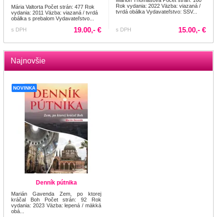
Rok vydania: 2022 Väzba: viazaná /
Mária Valtorta Počet strán: 477 Rok
tvrdá obálka Vydavateľstvo: SSV...
vydania: 2011 Väzba: viazaná / tvrdá
obálka s prebalom Vydavateľstvo...
19.00,- €
15.00,- €
s DPH
s DPH
Najnovšie
NOVINKA
Denník pútnika
Marián Gavenda Zem, po ktorej
kráčal Boh Počet strán: 92 Rok
vydania: 2023 Väzba: lepená / mäkká
obá...