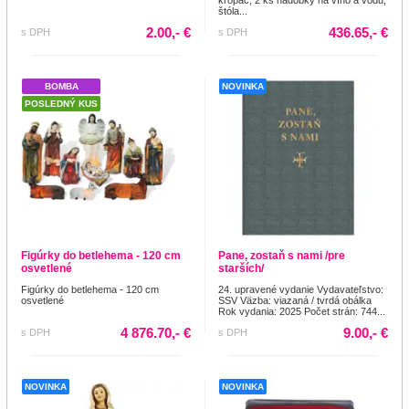
štóla...
2.00,- €
436.65,- €
s DPH
s DPH
BOMBA
NOVINKA
POSLEDNÝ KUS
Figúrky do betlehema - 120 cm
Pane, zostaň s nami /pre
osvetlené
starších/
Figúrky do betlehema - 120 cm
24. upravené vydanie Vydavateľstvo:
osvetlené
SSV Väzba: viazaná / tvrdá obálka
Rok vydania: 2025 Počet strán: 744...
4 876.70,- €
9.00,- €
s DPH
s DPH
NOVINKA
NOVINKA