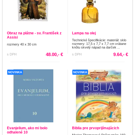
Obraz na plátne - sv. František z
Lampa na olej
Assisi
Technické špecifikácie: materiál: sklo
rozmery: 17,5 x 7,7 x 7,7 cm vrátane
rozmery 40 x 30 cm
knôtu skvelý nápad na darček ...
48.00,- €
9.64,- €
s DPH
s DPH
NOVINKA
NOVINKA
Evanjelium, ako mi bolo
Biblia pre prvoprijímajúcich
odhalené 10
Marion Thomasová Počet strán: 160