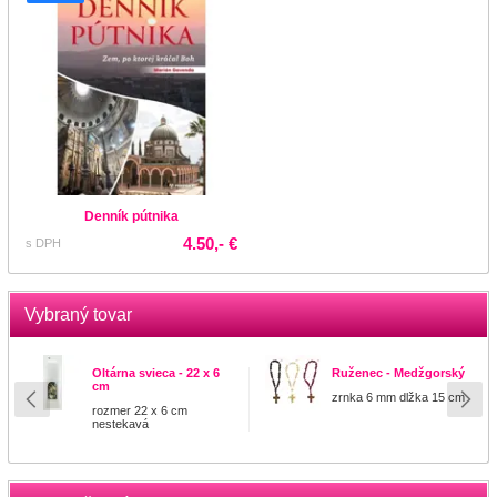
Denník pútnika
4.50,- €
s DPH
Vybraný tovar
Oltárna svieca - 22 x 6
Ruženec - Medžgorský
cm
zrnka 6 mm dlžka 15 cm
rozmer 22 x 6 cm
nestekavá