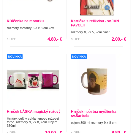
Kľúčenka na motorku
Kartička s relikviou - sv.JAN
PAVOL II
rozmery motorky 6,3 x 3 cm kov
rozmery 8,5 x 5,5 cm plast
4.80,- €
2.00,- €
s DPH
s DPH
NOVINKA
NOVINKA
Hrnček LÁSKA magický ružový
Hrnček - pôstna myšlienka
sv.Šarbela
Hrnček celý v cyklamenovo ružovej
farbe. rozmery 9,5 x 8,3 cm Objem
objem 300 ml rozmery 9 x 8 cm
330ml
10.00,- €
8.80,- €
s DPH
s DPH