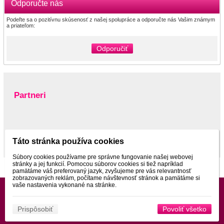
Odporučte nás
Podeľte sa o pozitívnu skúsenosť z našej spolupráce a odporučte nás Vašim známym
a priateľom:
Odporučiť
Partneri
www.pltnictvo.eu
Táto stránka používa cookies
Súbory cookies používame pre správne fungovanie našej webovej
stránky a jej funkcií. Pomocou súborov cookies si tiež napríklad
pamätáme váš preferovaný jazyk, zvyšujeme pre vás relevantnosť
zobrazovaných reklám, počítame návštevnosť stránok a pamätáme si
vaše nastavenia vykonané na stránke.
Prispôsobiť
Povoliť všetko