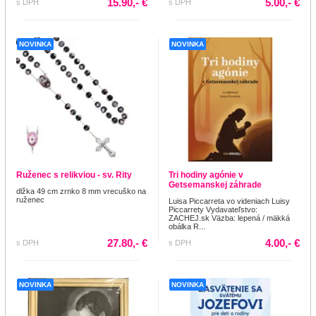
15.90,- €
5.00,- €
s DPH
s DPH
NOVINKA
NOVINKA
Ruženec s relikviou - sv. Rity
Tri hodiny agónie v
Getsemanskej záhrade
dlžka 49 cm zrnko 8 mm vrecuško na
ruženec
Luisa Piccarreta vo videniach Luisy
Piccarrety Vydavateľstvo:
ZACHEJ.sk Väzba: lepená / mäkká
obálka R...
27.80,- €
4.00,- €
s DPH
s DPH
NOVINKA
NOVINKA