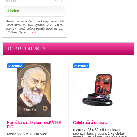
bez DPH
s DPH
skladom
Marián Gavenda Zem, po ktorej kráčal Boh
Počet strán: 92 Rok vydania: 2023 Väzba:
lepená / mäkká obálka Formát (rozmer): 217
x 153 mm Vyda...
...viac
TOP PRODUKTY
NOVINKA
NOVINKA
Kartička s relikviou - sv.PÁTER
Celebračná súprava
PIO
rozmery: 23 x 30 x 9 cm obsah
súpravy: kalich, burza, 1 ks olejka,
rozmery 8,5 x 5,5 cm plast
kropáč, 2 ks nádobky na víno a vodu,