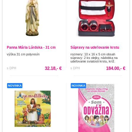
Panna Mária Lúrdska - 31 cm
Súpravy na udeľovanie krstu
výška 31 cm polyresín
rozmery: 10 x 16 x 5 cm obsah
súpravy: 2 ks olejky, nádobka na
udeľovanie sviatosti krstu, kríž.
32.18,- €
184.00,- €
s DPH
s DPH
NOVINKA
NOVINKA