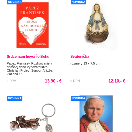
NOVINKA
NOVINKA
Srdce nám hovorí o Bohu
Svätenička
Papež František Rozlišovanie v
rozmery 13 x 7,5 cm
dnešnej dobe Vydavateľstvo:
Christian Project Support Väzba:
viazaná / t...
13.90,- €
12.10,- €
s DPH
s DPH
NOVINKA
NOVINKA