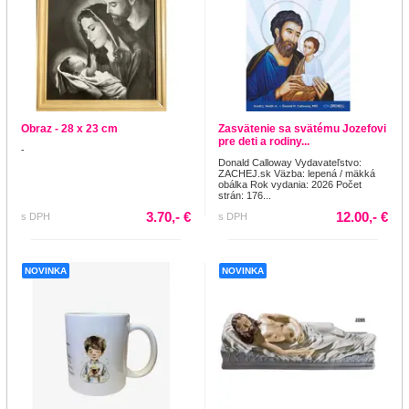
Obraz - 28 x 23 cm
Zasvätenie sa svätému Jozefovi
pre deti a rodiny...
-
Donald Calloway Vydavateľstvo:
ZACHEJ.sk Väzba: lepená / mäkká
obálka Rok vydania: 2026 Počet
strán: 176...
3.70,- €
12.00,- €
s DPH
s DPH
NOVINKA
NOVINKA