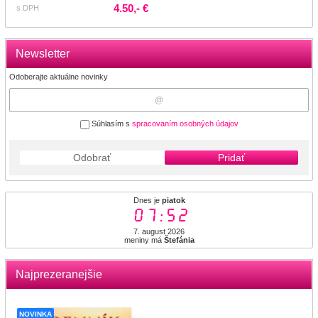
4.50,- €
s DPH
Newsletter
Odoberajte aktuálne novinky
Súhlasím s
spracovaním osobných údajov
Odobrať
Pridať
Dnes je
piatok
07:53
7. august 2026
meniny má
Štefánia
Najprezeranejšie
NOVINKA