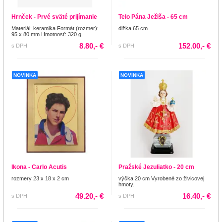
Hrnček - Prvé sväté prijímanie
Telo Pána Ježiša - 65 cm
Materiál: keramika Formát (rozmer):
dlžka 65 cm
95 x 80 mm Hmotnosť: 320 g
8.80,- €
152.00,- €
s DPH
s DPH
NOVINKA
NOVINKA
Ikona - Carlo Acutis
Pražské Jezuliatko - 20 cm
rozmery 23 x 18 x 2 cm
výčka 20 cm Vyrobené zo živicovej
hmoty.
49.20,- €
16.40,- €
s DPH
s DPH