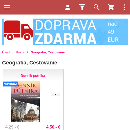
Úvod
/
Knihy
/
Geografia, Cestovanie
Geografia, Cestovanie
Denník pútnika
NOVINKA
4.29,- €
4.50,- €