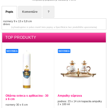
Popis
Komentáre
?
rozmery 9 x 13 x 0,8 cm
drevo
(vyhradzujeme si právo meniť tieto popisy a špecifikácie bez predošlého upozornenia)
TOP PRODUKTY
NOVINKA
NOVINKA
Oltárna svieca s aplikaciou - 30
Ampulky súprava
x 6 cm
podnos: 23 x 14 cm kapacita ampulky
2 x 100 ml
rozmery 30 x 6 cm