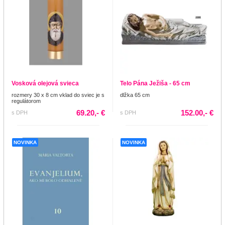
Vosková olejová svieca
Telo Pána Ježiša - 65 cm
rozmery 30 x 8 cm vklad do sviec je s
dlžka 65 cm
regulátorom
69.20,- €
152.00,- €
s DPH
s DPH
NOVINKA
NOVINKA