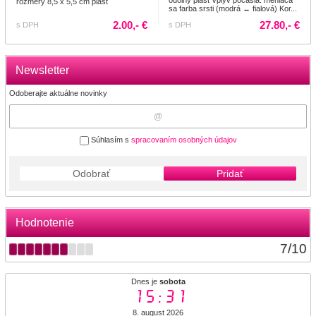
rozmery 8,5 x 5,5 cm plast
sa farba srsti (modrá ↔ fialová) Kor...
2.00,- €
27.80,- €
s DPH
s DPH
Newsletter
Odoberajte aktuálne novinky
Súhlasím s
spracovaním osobných údajov
Odobrať
Pridať
Hodnotenie
7
/
10
Dnes je
sobota
15:31
8. august 2026