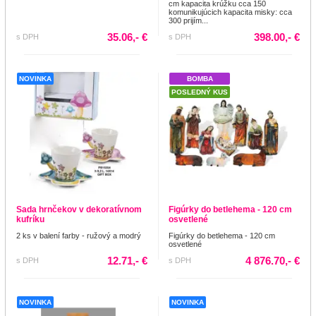
cm kapacita krúžku cca 150
komunikujúcich kapacita misky: cca
300 prijím...
35.06,- €
398.00,- €
s DPH
s DPH
NOVINKA
BOMBA
POSLEDNÝ KUS
Sada hrnčekov v dekoratívnom
Figúrky do betlehema - 120 cm
kufríku
osvetlené
2 ks v balení farby - ružový a modrý
Figúrky do betlehema - 120 cm
osvetlené
12.71,- €
4 876.70,- €
s DPH
s DPH
NOVINKA
NOVINKA