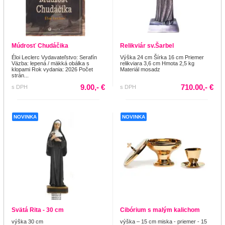
Múdrosť Chudáčika
Relikviár sv.Šarbel
Éloi Leclerc Vydavateľstvo: Serafín
Výška 24 cm Šírka 16 cm Priemer
Väzba: lepená / mäkká obálka s
relikviara 3,6 cm Hmota 2,5 kg
klopami Rok vydania: 2026 Počet
Materiál mosadz
strán...
9.00,- €
710.00,- €
s DPH
s DPH
NOVINKA
NOVINKA
Svätá Rita - 30 cm
Cibórium s malým kalichom
výška 30 cm
výška – 15 cm miska - priemer - 15