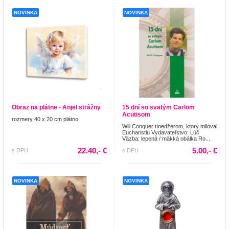
NOVINKA
NOVINKA
Obraz na plátne - Anjel strážny
15 dní so svätým Carlom
Acutisom
rozmery 40 x 20 cm plátno
Will Conquer tínedžerom, ktorý miloval
Eucharistiu Vydavateľstvo: Lúč
Väzba: lepená / mäkká obálka Ro...
22.40,- €
5.00,- €
s DPH
s DPH
NOVINKA
NOVINKA