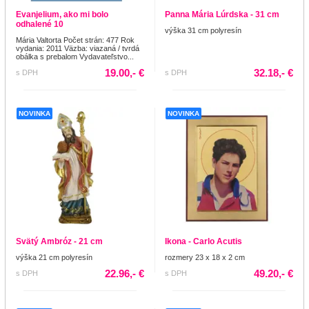
Evanjelium, ako mi bolo
Panna Mária Lúrdska - 31 cm
odhalené 10
výška 31 cm polyresín
Mária Valtorta Počet strán: 477 Rok
vydania: 2011 Väzba: viazaná / tvrdá
obálka s prebalom Vydavateľstvo...
19.00,- €
32.18,- €
s DPH
s DPH
NOVINKA
NOVINKA
Svätý Ambróz - 21 cm
Ikona - Carlo Acutis
výška 21 cm polyresín
rozmery 23 x 18 x 2 cm
22.96,- €
49.20,- €
s DPH
s DPH