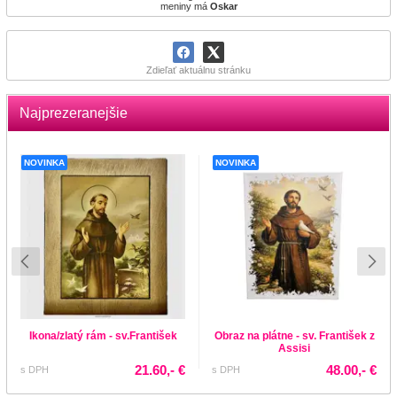
meniny má
Oskar
Zdieľať aktuálnu stránku
Najprezeranejšie
NOVINKA
NOVINKA
Ikona/zlatý rám - sv.František
Obraz na plátne - sv. František z
Assisi
21.60,- €
48.00,- €
s DPH
s DPH