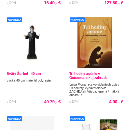
16.40,- €
127.80,- €
s DPH
s DPH
NOVINKA
NOVINKA
Svätý Šarbel - 40 cm
Tri hodiny agónie v
Getsemanskej záhrade
výška 40 cm materiál polyrezín
Luisa Piccarreta vo videniach Luisy
Piccarrety Vydavateľstvo:
ZACHEJ.sk Väzba: lepená / mäkká
obálka R...
40.79,- €
4.00,- €
s DPH
s DPH
NOVINKA
NOVINKA