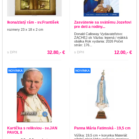
Ikona/zlatý rám - sv.František
Zasvätenie sa svätému Jozefovi
pre deti a rodiny...
rozmery 23 x 18 x 2 cm
Donald Calloway Vydavateľstvo:
ZACHEJ.sk Väzba: lepená / mäkká
obálka Rok vydania: 2026 Počet
strán: 176...
32.80,- €
12.00,- €
s DPH
s DPH
NOVINKA
NOVINKA
Kartička s relikviou - sv.JAN
Panna Mária Fatimská - 19,5 cm
PAVOL II
Výška: 19,5 cm + korunka Materiál:
odolný plast Vplyv počasia: meniaca