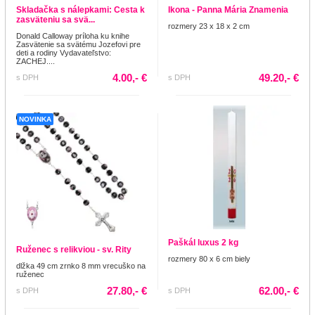
Skladačka s nálepkami: Cesta k
Ikona - Panna Mária Znamenia
zasväteniu sa svä...
rozmery 23 x 18 x 2 cm
Donald Calloway príloha ku knihe
Zasvätenie sa svätému Jozefovi pre
deti a rodiny Vydavateľstvo:
ZACHEJ....
4.00,- €
49.20,- €
s DPH
s DPH
NOVINKA
Paškál luxus 2 kg
Ruženec s relikviou - sv. Rity
rozmery 80 x 6 cm biely
dlžka 49 cm zrnko 8 mm vrecuško na
ruženec
27.80,- €
62.00,- €
s DPH
s DPH