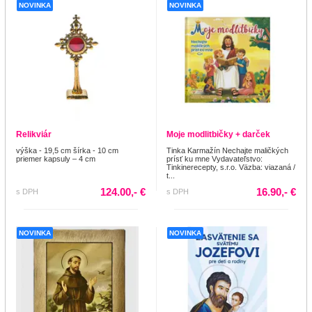
NOVINKA
NOVINKA
Relikviár
Moje modlitbičky + darček
výška - 19,5 cm šírka - 10 cm
Tinka Karmažín Nechajte maličkých
priemer kapsuly – 4 cm
prísť ku mne Vydavateľstvo:
Tinkinerecepty, s.r.o. Väzba: viazaná /
t...
124.00,- €
16.90,- €
s DPH
s DPH
NOVINKA
NOVINKA