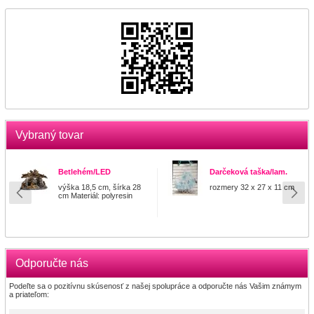
Vybraný tovar
Betlehém/LED
Darčeková taška/lam.
výška 18,5 cm, šírka 28
rozmery 32 x 27 x 11 cm
cm Materiál: polyresin
Odporučte nás
Podeľte sa o pozitívnu skúsenosť z našej spolupráce a odporučte nás Vašim známym
a priateľom: