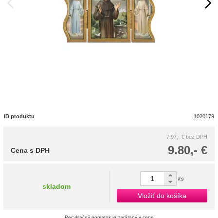
ID produktu
1020179
7.97,- €
bez DPH
9.80,- €
Cena s DPH
ks
skladom
Vložiť do košíka
Recyklačný poplatok je zarátaný v cene