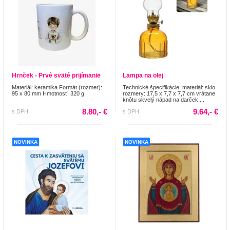
Hrnček - Prvé sväté prijímanie
Lampa na olej
Materiál: keramika Formát (rozmer):
Technické špecifikácie: materiál: sklo
95 x 80 mm Hmotnosť: 320 g
rozmery: 17,5 x 7,7 x 7,7 cm vrátane
knôtu skvelý nápad na darček ...
8.80,- €
9.64,- €
s DPH
s DPH
NOVINKA
NOVINKA