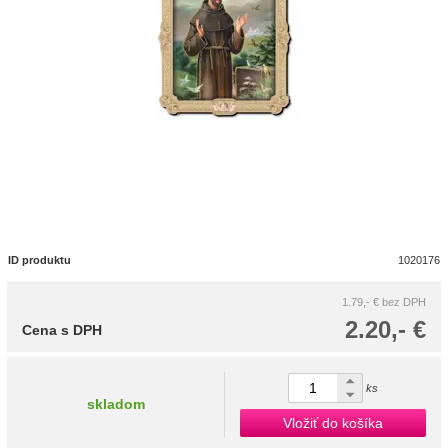
ID produktu
1020176
1.79,- €
bez DPH
2.20,- €
Cena s DPH
ks
skladom
Vložiť do košíka