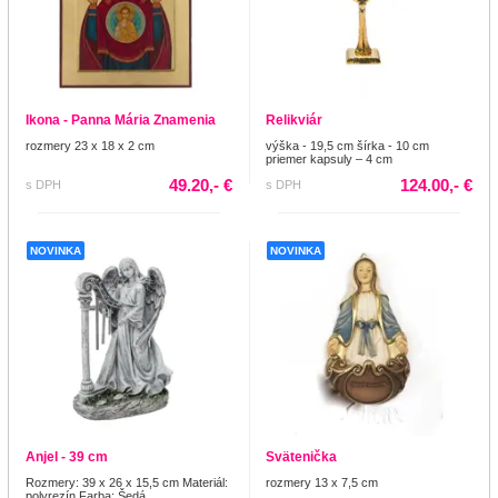
Ikona - Panna Mária Znamenia
Relikviár
rozmery 23 x 18 x 2 cm
výška - 19,5 cm šírka - 10 cm
priemer kapsuly – 4 cm
49.20,- €
124.00,- €
s DPH
s DPH
NOVINKA
NOVINKA
Anjel - 39 cm
Svätenička
Rozmery: 39 x 26 x 15,5 cm Materiál:
rozmery 13 x 7,5 cm
polyrezín Farba: Šedá