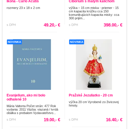
Ikona - Carlo Acutis
Cibórium s malým kalichom
rozmery 23 x 18 x 2 cm
výška – 15 cm miska - priemer - 15
cm kapacita krúžku cca 150
komunikujúcich kapacita misky: cca
300 prijím...
49.20,- €
398.00,- €
s DPH
s DPH
NOVINKA
NOVINKA
Evanjelium, ako mi bolo
Pražské Jezuliatko - 20 cm
odhalené 10
výčka 20 cm Vyrobené zo živicovej
hmoty.
Mária Valtorta Počet strán: 477 Rok
vydania: 2011 Väzba: viazaná / tvrdá
obálka s prebalom Vydavateľstvo...
19.00,- €
16.40,- €
s DPH
s DPH