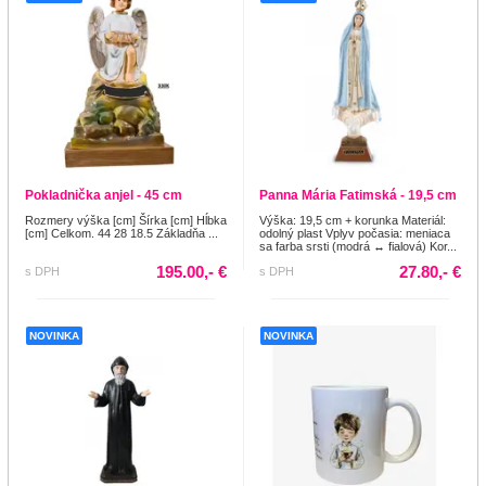
Pokladnička anjel - 45 cm
Panna Mária Fatimská - 19,5 cm
Rozmery výška [cm] Šírka [cm] Hĺbka
Výška: 19,5 cm + korunka Materiál:
[cm] Celkom. 44 28 18.5 Základňa ...
odolný plast Vplyv počasia: meniaca
sa farba srsti (modrá ↔ fialová) Kor...
195.00,- €
27.80,- €
s DPH
s DPH
NOVINKA
NOVINKA