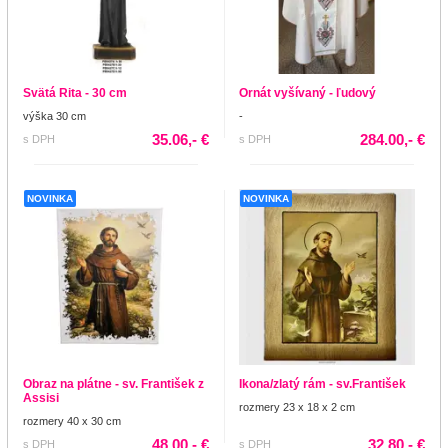
Svätá Rita - 30 cm
Ornát vyšívaný - ľudový
výška 30 cm
-
35.06,- €
284.00,- €
s DPH
s DPH
NOVINKA
NOVINKA
Obraz na plátne - sv. František z
Ikona/zlatý rám - sv.František
Assisi
rozmery 23 x 18 x 2 cm
rozmery 40 x 30 cm
48.00,- €
32.80,- €
s DPH
s DPH