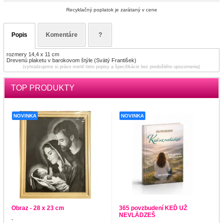
Recyklačný poplatok je zarátaný v cene
Popis
Komentáre
?
rozmery 14,4 x 11 cm
Drevenú plaketu v barokovom štýle (Svätý František)
(vyhradzujeme si právo meniť tieto popisy a špecifikácie bez predošlého upozornenia)
TOP PRODUKTY
NOVINKA
NOVINKA
Obraz - 28 x 23 cm
365 povzbudení KEĎ UŽ
NEVLÁDZEŠ
-