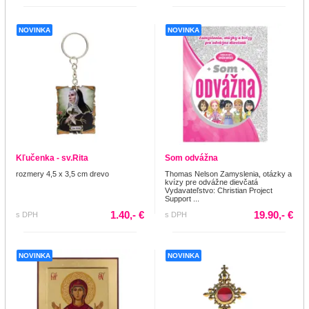
NOVINKA
NOVINKA
Kľučenka - sv.Rita
Som odvážna
rozmery 4,5 x 3,5 cm drevo
Thomas Nelson Zamyslenia, otázky a
kvízy pre odvážne dievčatá
Vydavateľstvo: Christian Project
Support ...
1.40,- €
19.90,- €
s DPH
s DPH
NOVINKA
NOVINKA