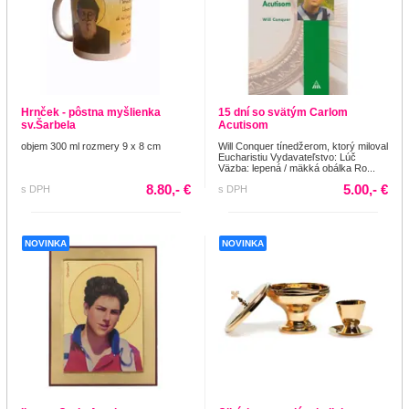
Hrnček - pôstna myšlienka
15 dní so svätým Carlom
sv.Šarbela
Acutisom
objem 300 ml rozmery 9 x 8 cm
Will Conquer tínedžerom, ktorý miloval
Eucharistiu Vydavateľstvo: Lúč
Väzba: lepená / mäkká obálka Ro...
8.80,- €
5.00,- €
s DPH
s DPH
NOVINKA
NOVINKA