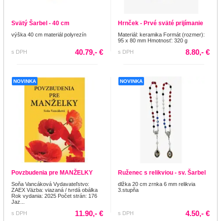
Svätý Šarbel - 40 cm
Hrnček - Prvé sväté prijímanie
výška 40 cm materiál polyrezín
Materiál: keramika Formát (rozmer):
95 x 80 mm Hmotnosť: 320 g
40.79,- €
8.80,- €
s DPH
s DPH
NOVINKA
NOVINKA
Povzbudenia pre MANŽELKY
Ruženec s relikviou - sv. Šarbel
Soňa Vancáková Vydavateľstvo:
dlžka 20 cm zrnka 6 mm relikvia
ZAEX Väzba: viazaná / tvrdá obálka
3.stupňa
Rok vydania: 2025 Počet strán: 176
Jaz...
11.90,- €
4.50,- €
s DPH
s DPH