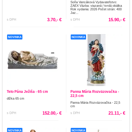
Soňa Vancáková Vydavateľstvo:
ZAEX Väzba: viazaná / tvrdá obálka
Rok vydania: 2026 Počet strán: 400
Jaz...
3.70,- €
15.90,- €
s DPH
s DPH
NOVINKA
NOVINKA
Telo Pána Ježiša - 65 cm
Panna Mária Rozväzovačka -
22,5 cm
dlžka 65 cm
Panna Mária Rozväzovačka - 22,5
cm
152.00,- €
21.11,- €
s DPH
s DPH
NOVINKA
NOVINKA