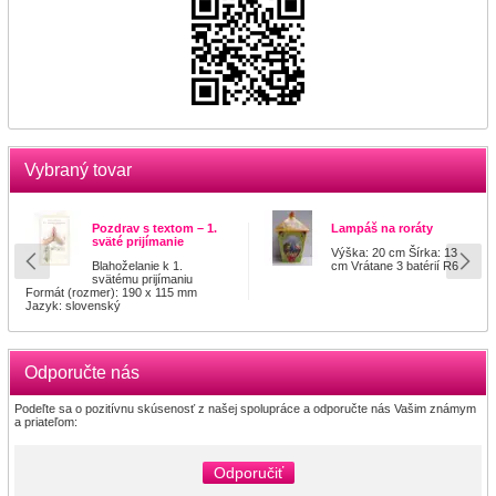
Vybraný tovar
Pozdrav s textom – 1.
Lampáš na roráty
sväté prijímanie
Výška: 20 cm Šírka: 13
Blahoželanie k 1.
cm Vrátane 3 batérií R6
svätému prijímaniu
Formát (rozmer): 190 x 115 mm
Jazyk: slovenský
Odporučte nás
Podeľte sa o pozitívnu skúsenosť z našej spolupráce a odporučte nás Vašim známym
a priateľom:
Odporučiť