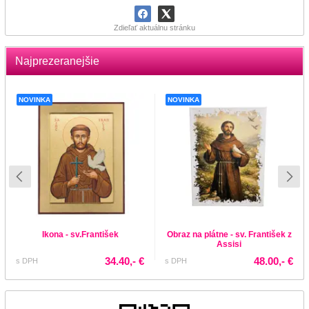
Zdieľať aktuálnu stránku
Najprezeranejšie
NOVINKA
NOVINKA
Ikona - sv.František
Obraz na plátne - sv. František z
Assisi
34.40,- €
48.00,- €
s DPH
s DPH