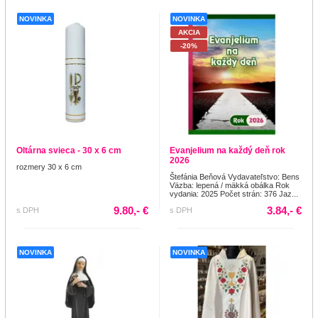
NOVINKA
NOVINKA
AKCIA
-20%
Oltárna svieca - 30 x 6 cm
Evanjelium na každý deň rok
2026
rozmery 30 x 6 cm
Štefánia Beňová Vydavateľstvo: Bens
Väzba: lepená / mäkká obálka Rok
vydania: 2025 Počet strán: 376 Jaz...
9.80,- €
3.84,- €
s DPH
s DPH
NOVINKA
NOVINKA