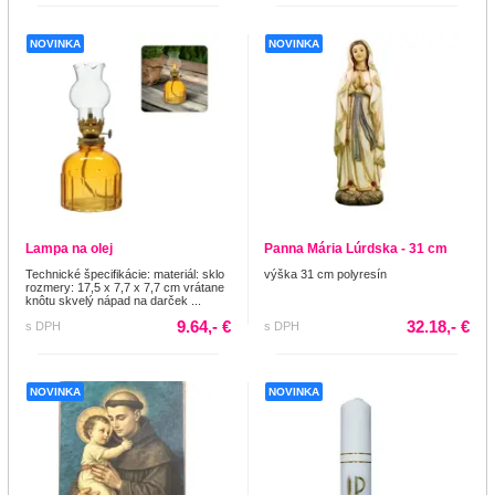
NOVINKA
NOVINKA
Lampa na olej
Panna Mária Lúrdska - 31 cm
Technické špecifikácie: materiál: sklo
výška 31 cm polyresín
rozmery: 17,5 x 7,7 x 7,7 cm vrátane
knôtu skvelý nápad na darček ...
9.64,- €
32.18,- €
s DPH
s DPH
NOVINKA
NOVINKA