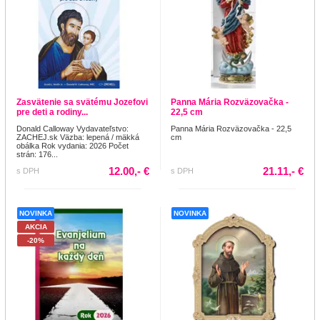
Zasvätenie sa svätému Jozefovi
Panna Mária Rozväzovačka -
pre deti a rodiny...
22,5 cm
Donald Calloway Vydavateľstvo:
Panna Mária Rozväzovačka - 22,5
ZACHEJ.sk Väzba: lepená / mäkká
cm
obálka Rok vydania: 2026 Počet
strán: 176...
12.00,- €
21.11,- €
s DPH
s DPH
NOVINKA
NOVINKA
AKCIA
-20%