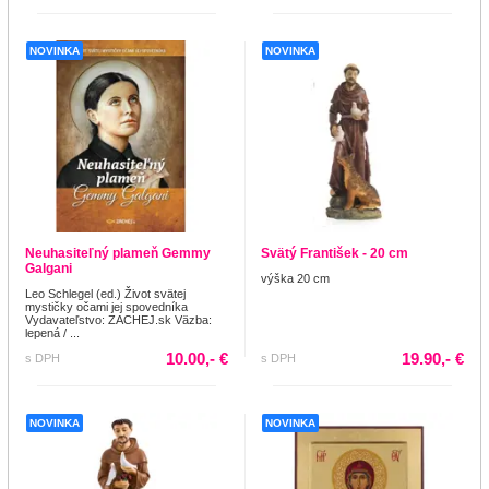
NOVINKA
NOVINKA
Neuhasiteľný plameň Gemmy
Svätý František - 20 cm
Galgani
výška 20 cm
Leo Schlegel (ed.) Život svätej
mystičky očami jej spovedníka
Vydavateľstvo: ZACHEJ.sk Väzba:
lepená / ...
10.00,- €
19.90,- €
s DPH
s DPH
NOVINKA
NOVINKA