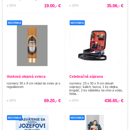
19.00,- €
35.06,- €
s DPH
s DPH
NOVINKA
NOVINKA
Vosková olejová svieca
Celebračná súprava
rozmery 30 x 8 cm vklad do sviec je s
rozmery: 23 x 30 x 9 cm obsah
regulátorom
súpravy: kalich, burza, 1 ks olejka,
kropáč, 2 ks nádobky na víno a vodu,
štóla...
69.20,- €
436.65,- €
s DPH
s DPH
NOVINKA
NOVINKA