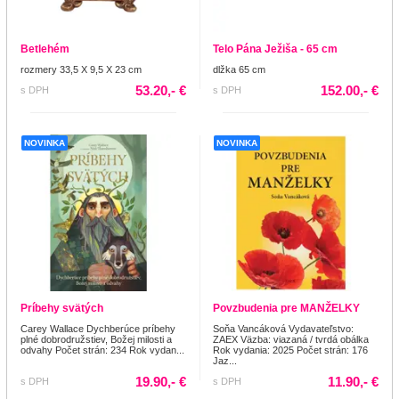
Betlehém
Telo Pána Ježiša - 65 cm
rozmery 33,5 X 9,5 X 23 cm
dlžka 65 cm
53.20,- €
152.00,- €
s DPH
s DPH
NOVINKA
NOVINKA
Príbehy svätých
Povzbudenia pre MANŽELKY
Carey Wallace Dychberúce príbehy
Soňa Vancáková Vydavateľstvo:
plné dobrodružstiev, Božej milosti a
ZAEX Väzba: viazaná / tvrdá obálka
odvahy Počet strán: 234 Rok vydan...
Rok vydania: 2025 Počet strán: 176
Jaz...
19.90,- €
11.90,- €
s DPH
s DPH