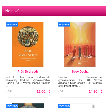
Najnovšie
NOVINKA
NOVINKA
Prúd živej vody
Spev Ducha
preložil o. Ján Krupa Uvedenie do
Raniero Cantalamessa
posvätnej tradície. Vydavateľstvo:
Vydavateľstvo: TV LUX Väzba:
Rádio LUMEN Väzba: lepená / mäkká
viazaná / tvrdá obálka Rok vydania:
...
2025 Počet strán: ...
12.00,- €
14.90,- €
s DPH
s DPH
NOVINKA
NOVINKA