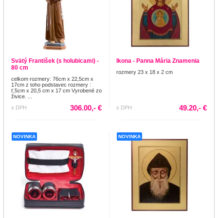
Svätý František (s holubicami) -
Ikona - Panna Mária Znamenia
80 cm
rozmery 23 x 18 x 2 cm
celkom rozmery: 76cm x 22,5cm x
17cm z toho podstavec rozmery :
ť,5cm x 20,5 cm x 17 cm Vyrobené zo
živice. ...
306.00,- €
49.20,- €
s DPH
s DPH
NOVINKA
NOVINKA