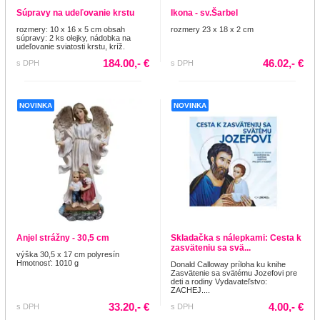
Súpravy na udeľovanie krstu
Ikona - sv.Šarbel
rozmery: 10 x 16 x 5 cm obsah
rozmery 23 x 18 x 2 cm
súpravy: 2 ks olejky, nádobka na
udeľovanie sviatosti krstu, kríž.
184.00,- €
46.02,- €
s DPH
s DPH
NOVINKA
NOVINKA
Anjel strážny - 30,5 cm
Skladačka s nálepkami: Cesta k
zasväteniu sa svä...
výška 30,5 x 17 cm polyresín
Hmotnosť: 1010 g
Donald Calloway príloha ku knihe
Zasvätenie sa svätému Jozefovi pre
deti a rodiny Vydavateľstvo:
ZACHEJ....
33.20,- €
4.00,- €
s DPH
s DPH