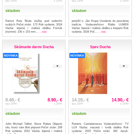
bez DPH
s DPH
bez DPH
s DPH
skladom
skladom
Patrick Reis Škola služby pod vedením
preložil o. Ján Krupa Uvedenie do posvätnej
svätých Počet strán: 173 Rok vydania: 2024
tradície. Vydavateľstvo: Rádio LUMEN
Väzba: lepená / mäkká obálka Formát
Väzba: lepená / mäkká obálka s klopami Rok
(rozmer): 230 x 153 mm...
...viac
vydania: 2026 Poč...
...viac
Skúmanie darov Ducha
Spev Ducha
NOVINKA
NOVINKA
8.48,- €
8.90,- €
14.19,- €
14.90,- €
bez DPH
s DPH
bez DPH
s DPH
skladom
skladom
John Michael Talbot, Steve Rabey Objavte
Raniero Cantalamessa Vydavateľstvo: TV
silu, ktorú vám Boh pripravil Počet strán: 208
LUX Väzba: viazaná / tvrdá obálka Rok
Rok vydania: 2022 Väzba: lepená / mäkká
vydania: 2025 Počet strán: 392 Jazyk: