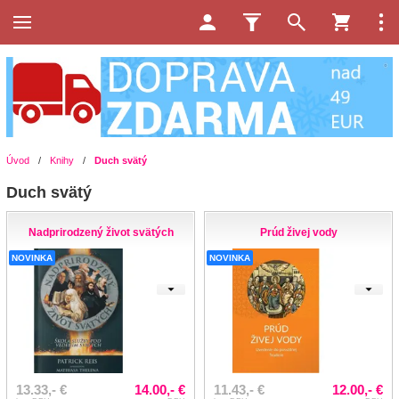
Úvod
/
Knihy
/
Duch svätý
Duch svätý
Nadprirodzený život svätých
Prúd živej vody
NOVINKA
NOVINKA
13.33,- €
14.00,- €
11.43,- €
12.00,- €