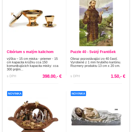
Cibórium s malým kalichom
Puzzle 40 - Svätý František
výška – 15 cm miska - priemer - 15
Obraz pozostávajúci zo 40 častí.
cm kapacita krúžku cca 150
Vyrobené z 1 mm hrubého kartónu.
komunikujúcich kapacita misky: cca
Rozmery produktu 13 cm x 20 cm.
300 prijím...
398.00,- €
1.50,- €
s DPH
s DPH
NOVINKA
NOVINKA