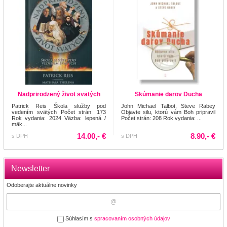
Nadprirodzený život svätých
Skúmanie darov Ducha
Patrick Reis Škola služby pod
John Michael Talbot, Steve Rabey
vedením svätých Počet strán: 173
Objavte silu, ktorú vám Boh pripravil
Rok vydania: 2024 Väzba: lepená /
Počet strán: 208 Rok vydania: ...
mäk...
14.00,- €
8.90,- €
s DPH
s DPH
Newsletter
Odoberajte aktuálne novinky
Súhlasím s
spracovaním osobných údajov