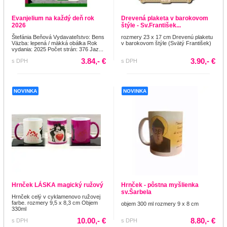
Evanjelium na každý deň rok
Drevená plaketa v barokovom
2026
štýle - Sv.František...
Štefánia Beňová Vydavateľstvo: Bens
rozmery 23 x 17 cm Drevenú plaketu
Väzba: lepená / mäkká obálka Rok
v barokovom štýle (Svätý František)
vydania: 2025 Počet strán: 376 Jaz...
3.84,- €
3.90,- €
s DPH
s DPH
NOVINKA
NOVINKA
Hrnček LÁSKA magický ružový
Hrnček - pôstna myšlienka
sv.Šarbela
Hrnček celý v cyklamenovo ružovej
farbe. rozmery 9,5 x 8,3 cm Objem
objem 300 ml rozmery 9 x 8 cm
330ml
10.00,- €
8.80,- €
s DPH
s DPH