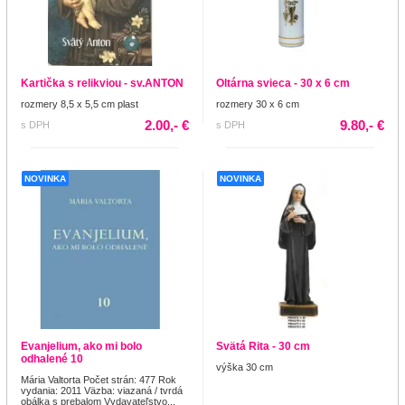
Kartička s relikviou - sv.ANTON
Oltárna svieca - 30 x 6 cm
rozmery 8,5 x 5,5 cm plast
rozmery 30 x 6 cm
2.00,- €
9.80,- €
s DPH
s DPH
NOVINKA
NOVINKA
Evanjelium, ako mi bolo
Svätá Rita - 30 cm
odhalené 10
výška 30 cm
Mária Valtorta Počet strán: 477 Rok
vydania: 2011 Väzba: viazaná / tvrdá
obálka s prebalom Vydavateľstvo...