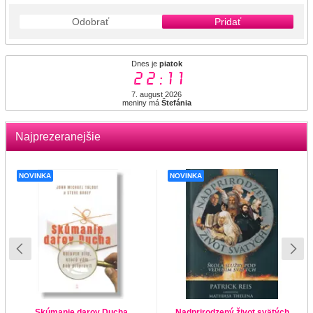
Odobrať
Pridať
Dnes je
piatok
22:11
7. august 2026
meniny má
Štefánia
Najprezeranejšie
NOVINKA
NOVINKA
Skúmanie darov Ducha
Nadprirodzený život svätých