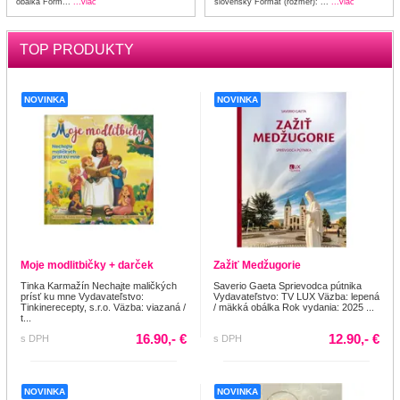
obálka Form...
...viac
slovenský Formát (rozmer): ...
...viac
TOP PRODUKTY
NOVINKA
NOVINKA
Moje modlitbičky + darček
Zažiť Medžugorie
Tinka Karmažín Nechajte maličkých
Saverio Gaeta Sprievodca pútnika
prísť ku mne Vydavateľstvo:
Vydavateľstvo: TV LUX Väzba: lepená
Tinkinerecepty, s.r.o. Väzba: viazaná /
/ mäkká obálka Rok vydania: 2025 ...
t...
16.90,- €
12.90,- €
s DPH
s DPH
NOVINKA
NOVINKA