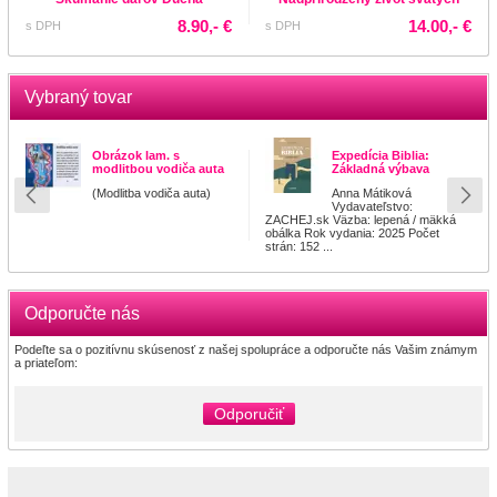
8.90,- €
14.00,- €
s DPH
s DPH
Vybraný tovar
Obrázok lam. s
Expedícia Biblia:
modlitbou vodiča auta
Základná výbava
(Modlitba vodiča auta)
Anna Mátiková
Vydavateľstvo:
ZACHEJ.sk Väzba: lepená / mäkká
obálka Rok vydania: 2025 Počet
strán: 152 ...
Odporučte nás
Podeľte sa o pozitívnu skúsenosť z našej spolupráce a odporučte nás Vašim známym
a priateľom:
Odporučiť