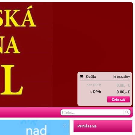
Košík:
je prázdny
bez DPH:
0.00,- €
s DPH:
0.00,- €
Zobraziť
Prihlásenie