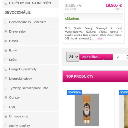
DARČEKY PRE NAJMENŠÍCH
18.95,- €
19.90,- €
bez DPH
s DPH
DEVOCIONÁLIE
skladom
Devocionálie sv. Benedikta
S.D. Smith Zelený Smaragd, 2. časť
Drevorezby
Vydavateľstvo: i527.net Väzba: lepená /
mäkká obálka Rok vydania: 2025 Počet strán:
368 Jazyk: slovenský ...
...viac
Hostie
Ikony
24 ďalších...
1
2
Kríže
Liturgické predmety
TOP PRODUKTY
Liturgické odevy
Tymiany, samozapalne uhlie
NOVINKA
NOVI
Obrazy
Olej
Omšové víno
Sochy a sošky