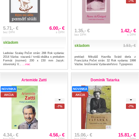
-7%
5.71,- €
6.00,- €
1.35,- €
1.42,- €
bez DPH
s DPH
bez DPH
s DPH
skladom
skladom
1.53,- €
Ladislav Szalay Počet strán: 288 Rok vydania:
2014 Väzba: viazaná / tvrdá obálka s prebalom
preklad: Mikuláš Havrilla Sväté dieťa z
Formát (rozmer): 200 x 150 mm Jazyk:
Francúzka Počet strán: 32 Rok vydania: 1998
slovenský V...
...viac
Väzba: brožovaná Vydavateľstvo: Typopress
Artemide Zatti
Dominik Tatarka
NOVINKA
NOVINKA
AKCIA
AKCIA
-7%
-7%
4.34,- €
4.56,- €
15.06,- €
15.81,- €
bez DPH
s DPH
bez DPH
s DPH