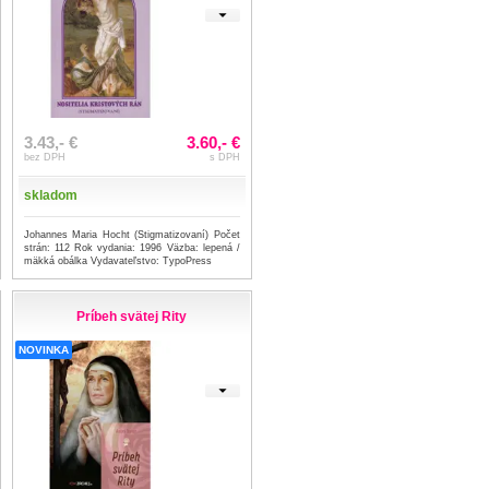
3.43,- €
3.60,- €
bez DPH
s DPH
skladom
Johannes Maria Hocht (Stigmatizovaní) Počet
strán: 112 Rok vydania: 1996 Väzba: lepená /
mäkká obálka Vydavateľstvo: TypoPress
Príbeh svätej Rity
NOVINKA