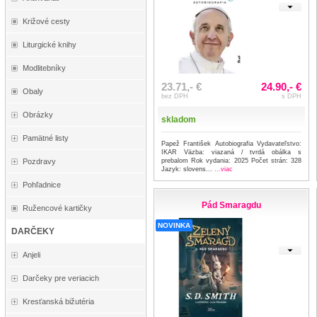
Križové cesty
Liturgické knihy
Modlitebníky
23.71,- €
24.90,- €
Obaly
bez DPH
s DPH
Obrázky
skladom
Pamätné listy
Papež František Autobiografia Vydavateľstvo:
IKAR Väzba: viazaná / tvrdá obálka s
prebalom Rok vydania: 2025 Počet strán: 328
Pozdravy
Jazyk: slovens...
...viac
Pohľadnice
Pád Smaragdu
Ružencové kartičky
NOVINKA
DARČEKY
Anjeli
Darčeky pre veriacich
Kresťanská bižutéria