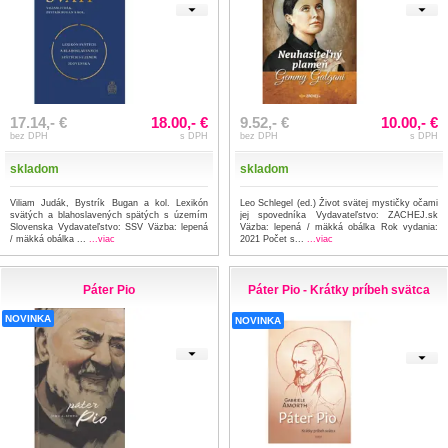
17.14,- €
18.00,- €
9.52,- €
10.00,- €
bez DPH
s DPH
bez DPH
s DPH
skladom
skladom
Viliam Judák, Bystrík Bugan a kol. Lexikón
Leo Schlegel (ed.) Život svätej mystičky očami
svätých a blahoslavených spätých s územím
jej spovedníka Vydavateľstvo: ZACHEJ.sk
Slovenska Vydavateľstvo: SSV Väzba: lepená
Väzba: lepená / mäkká obálka Rok vydania:
/ mäkká obálka ...
...viac
2021 Počet s...
...viac
Páter Pio
Páter Pio - Krátky príbeh svätca
NOVINKA
NOVINKA