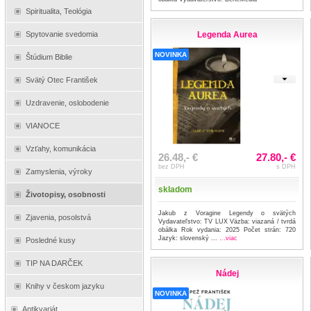
Spiritualita, Teológia
Legenda Aurea
Spytovanie svedomia
NOVINKA
Štúdium Biblie
Svätý Otec František
Uzdravenie, oslobodenie
VIANOCE
Vzťahy, komunikácia
26.48,- €
27.80,- €
bez DPH
s DPH
Zamyslenia, výroky
skladom
Životopisy, osobnosti
Jakub z Voragine Legendy o svätých
Zjavenia, posolstvá
Vydavateľstvo: TV LUX Väzba: viazaná / tvrdá
obálka Rok vydania: 2025 Počet strán: 720
Jazyk: slovenský ...
...viac
Posledné kusy
TIP NA DARČEK
Nádej
Knihy v českom jazyku
NOVINKA
Antikvariát