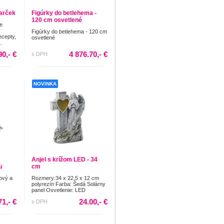
darček
Figúrky do betlehema -
120 cm osvetlené
e
Figúrky do betlehema - 120 cm
ecepty,
osvetlené
..
90,- €
4 876.70,- €
s DPH
NOVINKA
Anjel s krížom LED - 34
u
cm
žový a
Rozmery:34 x 22,5 x 12 cm
polyrezín Farba: Šedá Solárny
panel Osvetlenie: LED
71,- €
24.00,- €
s DPH