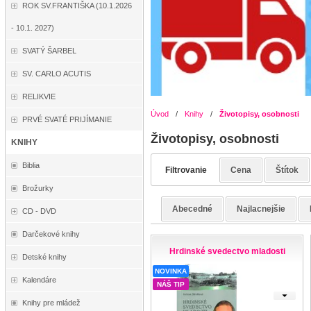
ROK SV.FRANTIŠKA (10.1.2026
- 10.1. 2027)
SVATÝ ŠARBEL
SV. CARLO ACUTIS
RELIKVIE
Úvod
/
Knihy
/
Životopisy, osobnosti
PRVÉ SVATÉ PRIJÍMANIE
Životopisy, osobnosti
KNIHY
Biblia
Filtrovanie
Cena
Štítok
Brožurky
Abecedné
Najlacnejšie
CD - DVD
Darčekové knihy
Hrdinské svedectvo mladosti
Detské knihy
NOVINKA
Kalendáre
NÁŠ TIP
Knihy pre mládež