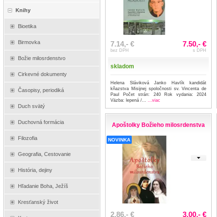
Knihy
Bioetika
Birmovka
7.14,- €
7.50,- €
bez DPH
s DPH
Božie milosrdenstvo
skladom
Cirkevné dokumenty
Helena Sláviková Janko Havlík kandidát
kňazstva Misijnej spoločnosti sv. Vincenta de
Časopisy, periodiká
Paul Počet strán: 240 Rok vydania: 2024
Väzba: lepená /...
...viac
Duch svätý
Duchovná formácia
Apoštolky Božieho milosrdenstva
Filozofia
NOVINKA
Geografia, Cestovanie
História, dejiny
Hľadanie Boha, Ježíš
Kresťanský život
2.86,- €
3.00,- €