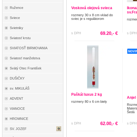
Ružence
Vosková olejová svieca
Ikona/
sv.Fr
rozmery 30 x 8 cm vklad do
Sviece
sviec je s regulátorom
rozmer
Svietniky
69.20,- €
s DPH
s DPH
Sviatosť krstu
SVIATOSŤ BIRMOVANIA
NOVI
Sviatosť manželstva
Svätý Otec František
DUŠIČKY
sv. MIKULÁŠ
Paškál luxus 2 kg
Anjel
ADVENT
rozmery 80 x 6 cm biely
Rozmer
Materi
VIANOCE
Šedá
HROMNICE
62.00,- €
s DPH
s DPH
SV. JOZEF