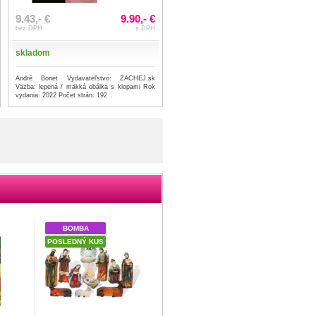
9.43,- €
9.90,- €
bez DPH
s DPH
skladom
André Bonet Vydavateľstvo: ZACHEJ.sk
Väzba: lepená / mäkká obálka s klopami Rok
vydania: 2022 Počet strán: 192
BOMBA
POSLEDNÝ KUS