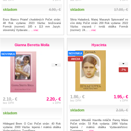
skladom
4.90,- €
skladom
17.00,- €
Enzo Bianco Priateľ chudobných Počet strán:
Silvia Haladová, Matej Masaryk Spisovateľ vo
48 Rok vydania: 2023 Väzba: brožovaná
víre doby Počet strán: 200 Rok vydania: 2022
Formát (rozmer): 185 x 113 mm Jazyk:
Väzba: viazaná / tvrdá obálka Formát
slovenský Vydavate...
...viac
(rozmer): 24...
...viac
Gianna Beretta Molla
Hyacinta
NOVINKA
NOVINKA
AKCIA
-7%
1.86,- €
1.95,- €
2.10,- €
2.20,- €
bez DPH
s DPH
bez DPH
s DPH
skladom
2.10,- €
skladom
zostavil: Mikuláš Havrilla miláčik Panny Márie
Hildegard Brem O Cist Počet strán: 40 Rok
Počet strán: 53 Rok vydania: 1994 Väzba:
vydania: 2000 Väzba: lepená / mäkká obálka
lepená / mäkká obálka Vydavateľstvo:
Vydavateľstvo: TypoPress
Typopress...
...viac