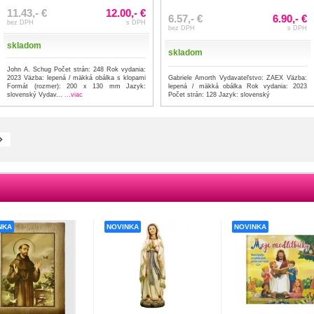
11.43,- €
12.00,- €
6.57,- €
6.90,- €
bez DPH
s DPH
bez DPH
s DPH
skladom
skladom
John A. Schug Počet strán: 248 Rok vydania:
2023 Väzba: lepená / mäkká obálka s klopami
Gabriele Amorth Vydavateľstvo: ZAEX Väzba:
Formát (rozmer): 200 x 130 mm Jazyk:
lepená / mäkká obálka Rok vydania: 2023
slovenský Vydav...
...viac
Počet strán: 128 Jazyk: slovenský
NKA
NOVINKA
NOVINKA