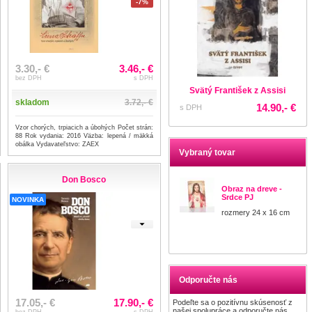
-7%
3.30,- €
3.46,- €
bez DPH
s DPH
Svätý František z Assisi
skladom
3.72,- €
14.90,- €
s DPH
Vzor chorých, trpiacich a úbohých Počet strán:
88 Rok vydania: 2016 Väzba: lepená / mäkká
obálka Vydavateľstvo: ZAEX
Vybraný tovar
Don Bosco
Obraz na dreve -
Srdce PJ
NOVINKA
rozmery 24 x 16 cm
Odporučte nás
17.05,- €
17.90,- €
Podeľte sa o pozitívnu skúsenosť z
našej spolupráce a odporučte nás
bez DPH
s DPH