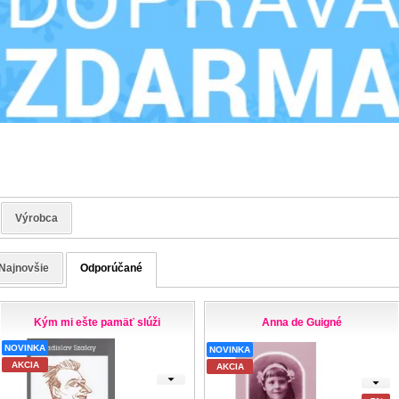
Výrobca
Najnovšie
Odporúčané
Kým mi ešte pamäť slúži
Anna de Guigné
NOVINKA
NOVINKA
AKCIA
AKCIA