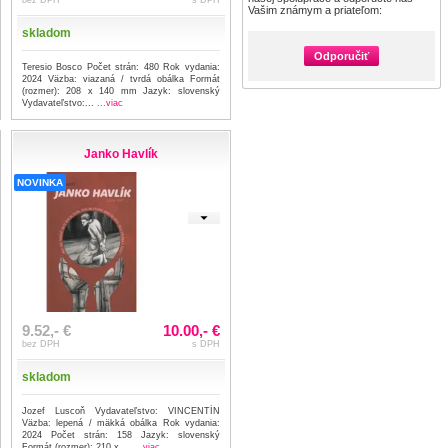
Vašim známym a priateľom:
skladom
Odporučiť
Teresio Bosco Počet strán: 480 Rok vydania:
2024 Väzba: viazaná / tvrdá obálka Formát
(rozmer): 208 x 140 mm Jazyk: slovenský
Vydavateľstvo:...
...viac
Janko Havlík
NOVINKA
9.52,- €
10.00,- €
bez DPH
s DPH
skladom
Jozef Luscoň Vydavateľstvo: VINCENTÍN
Väzba: lepená / mäkká obálka Rok vydania:
2024 Počet strán: 158 Jazyk: slovenský
Formát (rozmer): 210 x ...
...viac