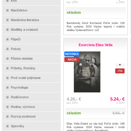
Krst
bez DPH
s DPH
Manželstvo
skladom
Mariánska literatúra
Bartolomiej Józef Kucharski Počet strán: 128
Rok vydania: 2019 Väzba: lepená / mäkká
Modlitby a sviatosti
obálka Vydavateľstvo: Lúč
Pápeži
Exorcista Elias Vella
Poézia
NOVINKA
Pôstne obdobie
AKCIA
Príbehy, Romány
-7%
Prvé sväté prijímanie
Psychológia
Rodičovstvo
4.26,- €
5.24,- €
bez DPH
s DPH
Rodina, výchova
skladom
5.64,- €
Rozvoj osobnosti
Elias Vella Diabol sa nás bojí Počet strán: 168
Spevníky
Rok vydania: 2018 Väzba: viazaná / tvrdá
obálka Vydavateľstvo: BeneMedia