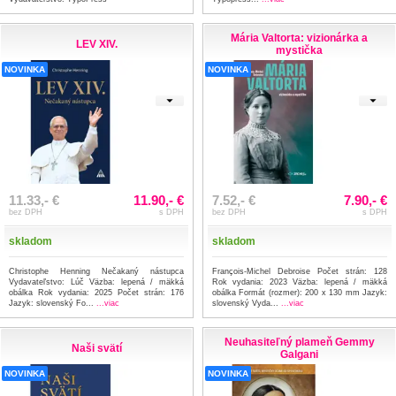
Mária Valtorta: vizionárka a
LEV XIV.
mystička
NOVINKA
NOVINKA
11.33,- €
11.90,- €
7.52,- €
7.90,- €
bez DPH
s DPH
bez DPH
s DPH
skladom
skladom
Christophe Henning Nečakaný nástupca
François-Michel Debroise Počet strán: 128
Vydavateľstvo: Lúč Väzba: lepená / mäkká
Rok vydania: 2023 Väzba: lepená / mäkká
obálka Rok vydania: 2025 Počet strán: 176
obálka Formát (rozmer): 200 x 130 mm Jazyk:
Jazyk: slovenský Fo...
...viac
slovenský Vyda...
...viac
Neuhasiteľný plameň Gemmy
Naši svätí
Galgani
NOVINKA
NOVINKA