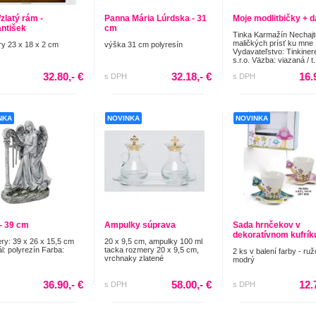
zlatý rám -
Panna Mária Lúrdska - 31
Moje modlitbičky + 
antišek
cm
Tinka Karmažín Nechajt
maličkých prísť ku mne
y 23 x 18 x 2 cm
výška 31 cm polyresín
Vydavateľstvo: Tinkiner
s.r.o. Väzba: viazaná / t.
32.80,- €
32.18,- €
16.
s DPH
s DPH
NKA
NOVINKA
NOVINKA
 - 39 cm
Ampulky súprava
Sada hrnčekov v
dekoratívnom kufrík
y: 39 x 26 x 15,5 cm
20 x 9,5 cm, ampulky 100 ml
ál: polyrezín Farba:
tacka rozmery 20 x 9,5 cm,
2 ks v balení farby - ru
vrchnaky zlatené
modrý
36.90,- €
58.00,- €
12.
s DPH
s DPH