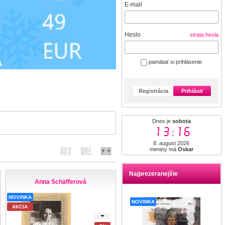
E-mail
Heslo
strata hesla
pamätať si prihlásenie
Registrácia
Prihlásiť
Dnes je
sobota
13:16
8. august 2026
meniny má
Oskar
Najprezeranejšie
Anna Schäfferová
NOVINKA
NOVINKA
AKCIA