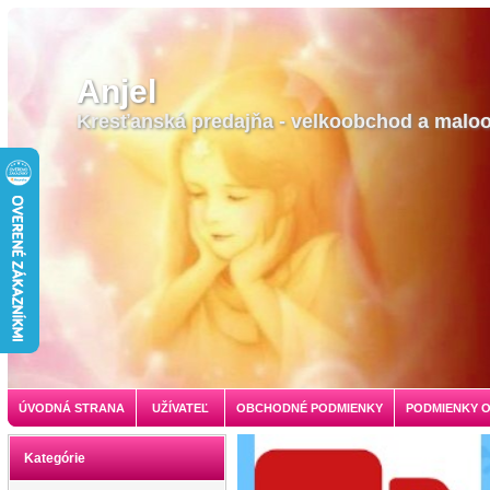
Anjel
Kresťanská predajňa - velkoobchod a malo
ÚVODNÁ STRANA
UŽÍVATEĽ
OBCHODNÉ PODMIENKY
PODMIENKY 
Kategórie