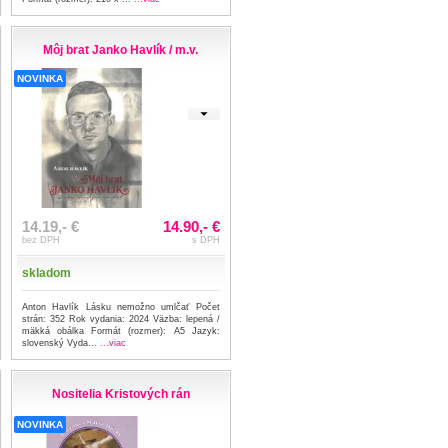
Môj brat Janko Havlík / m.v.
NOVINKA
14.19,- €
14.90,- €
bez DPH
s DPH
skladom
Anton Havlík Lásku nemožno umlčať Počet
strán: 352 Rok vydania: 2024 Väzba: lepená /
mäkká obálka Formát (rozmer): A5 Jazyk:
slovenský Vyda...
...viac
Nositelia Kristových rán
NOVINKA