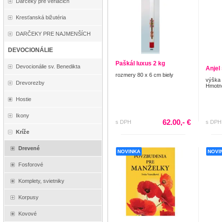
Darčeky pre veriacich
Kresťanská bižutéria
DARČEKY PRE NAJMENŠÍCH
DEVOCIONÁLIE
Paškál luxus 2 kg
Devocionálie sv. Benedikta
Anjel
rozmery 80 x 6 cm biely
výška 
Drevorezby
Hmotno
Hostie
Ikony
62.00,- €
s DPH
s DPH
Kríže
Drevené
NOVINKA
NOVI
Fosforové
Komplety, svietniky
Korpusy
Kovové