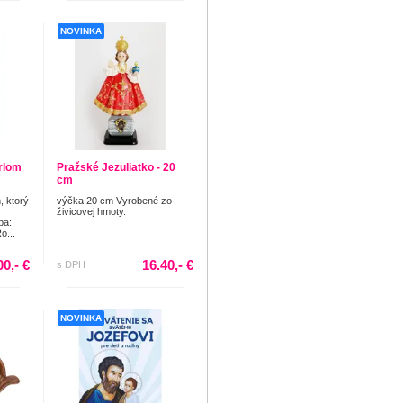
NOVINKA
rlom
Pražské Jezuliatko - 20
cm
, ktorý
výčka 20 cm Vyrobené zo
živicovej hmoty.
ba:
o...
00,- €
16.40,- €
s DPH
NOVINKA