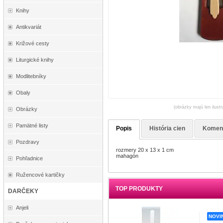
Knihy
Antikvariát
Križové cesty
Liturgické knihy
Modlitebníky
Obaly
(obrázky majú len ilust
Obrázky
Pamätné listy
Popis
História cien
Komen
Pozdravy
rozmery 20 x 13 x 1 cm
mahagón
Pohľadnice
Ružencové kartičky
TOP PRODUKTY
DARČEKY
Anjeli
NOVI