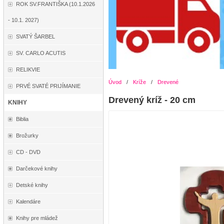
ROK SV.FRANTIŠKA (10.1.2026
- 10.1. 2027)
SVATÝ ŠARBEL
SV. CARLO ACUTIS
RELIKVIE
Úvod
/
Kríže
/
Drevené
PRVÉ SVATÉ PRIJÍMANIE
Drevený kríž - 20 cm
KNIHY
Biblia
Brožurky
CD - DVD
Darčekové knihy
Detské knihy
Kalendáre
Knihy pre mládež