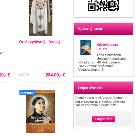
Vybraný tovar
Ornát vyšívaný - ľudový
Krížová cesta
nádeje
-
ast
Táňa Svatošová
Umelecké meditácie
Počet strán: 40 Rok vydania:
2023 Väzba: brožovaná
Vydavateľstvo: S...
00,- €
284.00,- €
s DPH
Odporučte nás
NOVINKA
Podeľte sa o pozitívnu skúsenosť z
našej spolupráce a odporučte nás
Vašim známym a priateľom:
Odporučiť