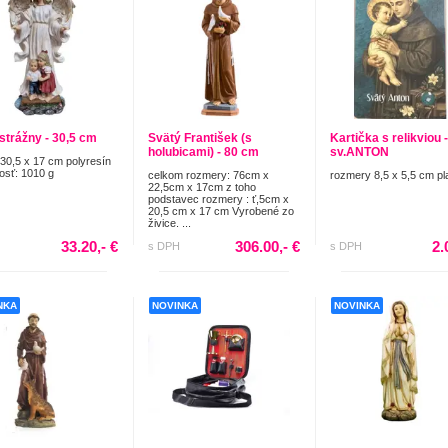
 strážny - 30,5 cm
Svätý František (s
Kartička s relikviou -
holubicami) - 80 cm
sv.ANTON
30,5 x 17 cm polyresín
sť: 1010 g
celkom rozmery: 76cm x
rozmery 8,5 x 5,5 cm pl
22,5cm x 17cm z toho
podstavec rozmery : ť,5cm x
20,5 cm x 17 cm Vyrobené zo
živice. ...
33.20,- €
306.00,- €
2.
s DPH
s DPH
NKA
NOVINKA
NOVINKA