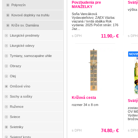
Povzbudenia pre
Svätý
Polyrezín
MANŽELKY
výška
Soňa Vancáková
Kovové doplnky na truhlu
Vydavateľstvo: ZAEX Väzba:
viazaná / tvrdá obálka Rok
vydania: 2025 Počet strán: 176
Kríže sv. Damiána
Jaz...
11.90,- €
Liturgické predmety
s DPH
s DPH
Liturgické odevy
NOVI
Tymiany, samozapalne uhlie
Obrazy
Olej
Omšové víno
Sochy a sošky
Krížová cesta
Svätý
rozmer 34 x 8 cm
Ružence
zostav
OV Môj
Vydava
Sviece
brožov
Svietniky
74.80,- €
s DPH
s DPH
Sviatosť krstu