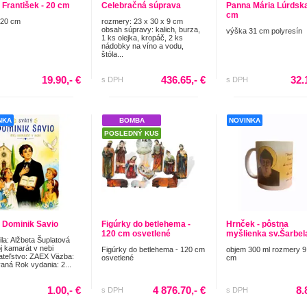
 František - 20 cm
Celebračná súprava
Panna Mária Lúrdska
cm
 20 cm
rozmery: 23 x 30 x 9 cm
obsah súpravy: kalich, burza,
výška 31 cm polyresín
1 ks olejka, kropáč, 2 ks
nádobky na víno a vodu,
štóla...
19.90,- €
436.65,- €
32.
s DPH
s DPH
NKA
BOMBA
NOVINKA
POSLEDNÝ KUS
 Dominik Savio
Figúrky do betlehema -
Hrnček - pôstna
120 cm osvetlené
myšlienka sv.Šarbel
ila: Alžbeta Šuplatová
 kamarát v nebi
Figúrky do betlehema - 120 cm
objem 300 ml rozmery 9
teľstvo: ZAEX Väzba:
osvetlené
cm
aná Rok vydania: 2...
1.00,- €
4 876.70,- €
8.
s DPH
s DPH