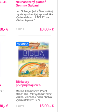
 - 31
Neuhasiteľný plameň
Gemmy Galgani
Leo Schlegel (ed.) Život svätej
mystičky očami jej spovedníka
Vydavateľstvo: ZACHEJ.sk
Väzba: lepená / ...
18,- €
10.00,- €
s DPH
NOVINKA
Biblia pre
a
prvoprijímajúcich
 x 8
Marion Thomasová Počet
strán: 160 Rok vydania: 2022
Väzba: viazaná / tvrdá obálka
Vydavateľstvo: SSV...
80,- €
15.00,- €
s DPH