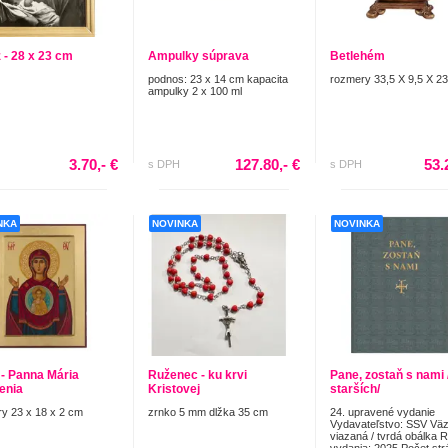
 - 28 x 23 cm
Ampulky súprava
Betlehém
podnos: 23 x 14 cm kapacita
rozmery 33,5 X 9,5 X 2
ampulky 2 x 100 ml
3.70,- €
127.80,- €
53.
s DPH
s DPH
NKA
NOVINKA
NOVINKA
 - Panna Mária
Ruženec - ku krvi
Pane, zostaň s nami 
enia
Kristovej
starších/
y 23 x 18 x 2 cm
zrnko 5 mm dlžka 35 cm
24. upravené vydanie
Vydavateľstvo: SSV Väz
viazaná / tvrdá obálka 
vydania: 2025 Počet str