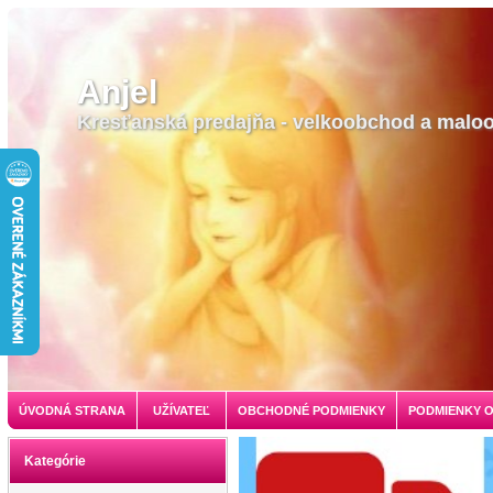
Anjel
Kresťanská predajňa - velkoobchod a malo
ÚVODNÁ STRANA
UŽÍVATEĽ
OBCHODNÉ PODMIENKY
PODMIENKY 
Kategórie