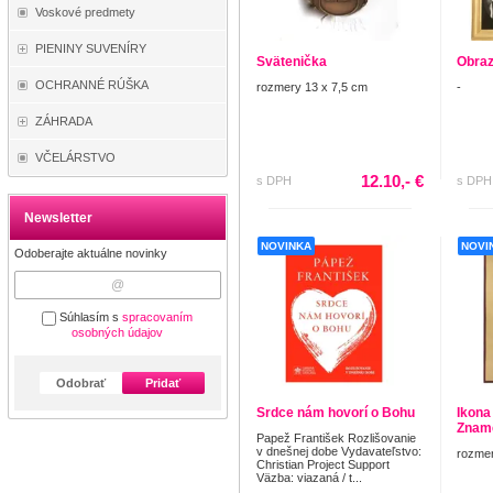
Voskové predmety
PIENINY SUVENÍRY
Svätenička
Obraz
OCHRANNÉ RÚŠKA
rozmery 13 x 7,5 cm
-
ZÁHRADA
VČELÁRSTVO
12.10,- €
s DPH
s DPH
Newsletter
NOVINKA
NOVI
Odoberajte aktuálne novinky
Súhlasím s
spracovaním
osobných údajov
Odobrať
Pridať
Srdce nám hovorí o Bohu
Ikona
Znam
Papež František Rozlišovanie
v dnešnej dobe Vydavateľstvo:
rozmer
Christian Project Support
Väzba: viazaná / t...