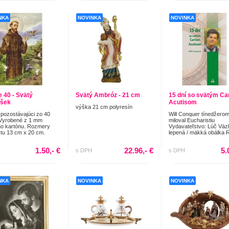
NKA
NOVINKA
NOVINKA
e 40 - Svätý
Svätý Ambróz - 21 cm
15 dní so svätým Ca
išek
Acutisom
výška 21 cm polyresín
pozostávajúci zo 40
Will Conquer tínedžerom
 Vyrobené z 1 mm
miloval Eucharistiu
o kartónu. Rozmery
Vydavateľstvo: Lúč Väz
tu 13 cm x 20 cm.
lepená / mäkká obálka R
1.50,- €
22.96,- €
5.
s DPH
s DPH
NKA
NOVINKA
NOVINKA