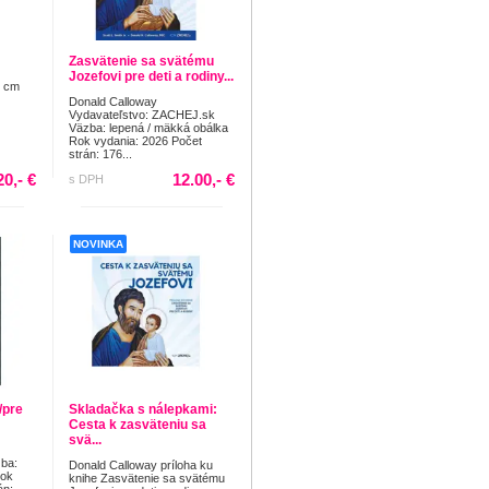
Zasvätenie sa svätému
Jozefovi pre deti a rodiny...
3 cm
Donald Calloway
Vydavateľstvo: ZACHEJ.sk
Väzba: lepená / mäkká obálka
Rok vydania: 2026 Počet
strán: 176...
20,- €
12.00,- €
s DPH
NOVINKA
/pre
Skladačka s nálepkami:
Cesta k zasväteniu sa
svä...
ba:
Donald Calloway príloha ku
Rok
knihe Zasvätenie sa svätému
án: