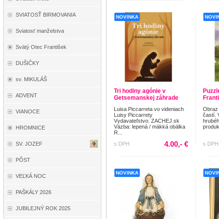
SVIATOSŤ BIRMOVANIA
NOVINKA
NOVI
Sviatosť manželstva
Svätý Otec František
DUŠIČKY
sv. MIKULÁŠ
Tri hodiny agónie v
Puzzl
ADVENT
Getsemanskej záhrade
Frant
Luisa Piccarreta vo videniach
Obraz 
VIANOCE
Luisy Piccarrety
častí.
Vydavateľstvo: ZACHEJ.sk
hrubéh
Väzba: lepená / mäkká obálka
produk
HROMNICE
R...
4.00,- €
s DPH
s DPH
SV. JOZEF
PÔST
NOVINKA
NOVI
VEĽKÁ NOC
PAŠKÁLY 2026
JUBILEJNÝ ROK 2025