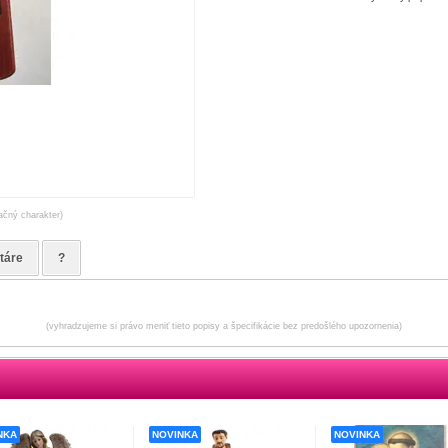
račný charakter)
táre
?
(vyhradzujeme si právo meniť tieto popisy a špecifikácie bez predošlého upozornenia)
NKA
NOVINKA
NOVINKA