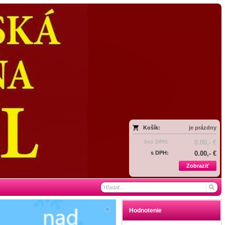
Košík:
je prázdny
bez DPH:
0.00,- €
s DPH:
0.00,- €
Zobraziť
Hodnotenie