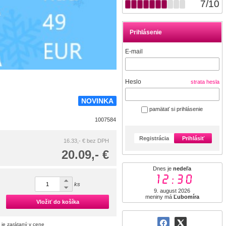
7
/
10
Prihlásenie
E-mail
Heslo
strata hesla
NOVINKA
pamätať si prihlásenie
1007584
Registrácia
Prihlásiť
16.33,- €
bez DPH
20.09,- €
Dnes je
nedeľa
12:30
ks
9. august 2026
meniny má
Ľubomíra
Vložiť do košíka
 je zarátaný v cene