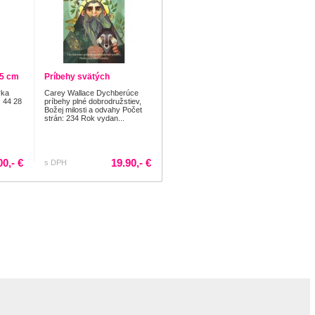
45 cm
Príbehy svätých
rka
Carey Wallace Dychberúce
 44 28
príbehy plné dobrodružstiev,
Božej milosti a odvahy Počet
strán: 234 Rok vydan...
00,- €
19.90,- €
s DPH