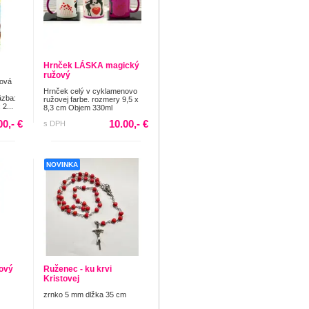
Hrnček LÁSKA magický
ružový
tová
Hrnček celý v cyklamenovo
äzba:
ružovej farbe. rozmery 9,5 x
2...
8,3 cm Objem 330ml
00,- €
10.00,- €
s DPH
NOVINKA
dový
Ruženec - ku krvi
Kristovej
zrnko 5 mm dlžka 35 cm