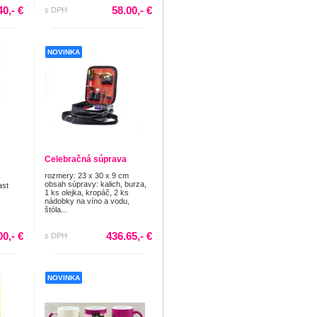
40,- €
58.00,- €
s DPH
NOVINKA
Celebračná súprava
rozmery: 23 x 30 x 9 cm
obsah súpravy: kalich, burza,
ast
1 ks olejka, kropáč, 2 ks
nádobky na víno a vodu,
štóla...
00,- €
436.65,- €
s DPH
NOVINKA