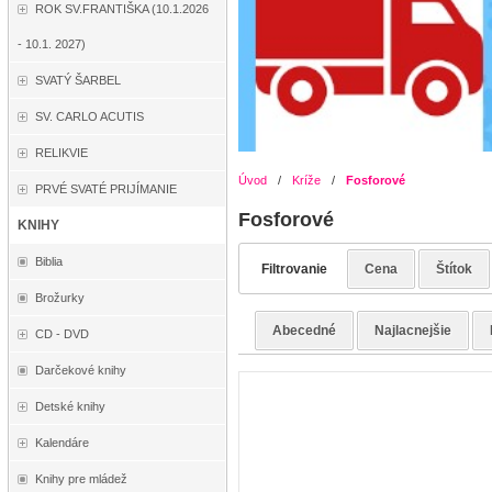
ROK SV.FRANTIŠKA (10.1.2026
- 10.1. 2027)
SVATÝ ŠARBEL
SV. CARLO ACUTIS
RELIKVIE
Úvod
/
Kríže
/
Fosforové
PRVÉ SVATÉ PRIJÍMANIE
Fosforové
KNIHY
Biblia
Filtrovanie
Cena
Štítok
Brožurky
Abecedné
Najlacnejšie
CD - DVD
Darčekové knihy
Detské knihy
Kalendáre
Knihy pre mládež