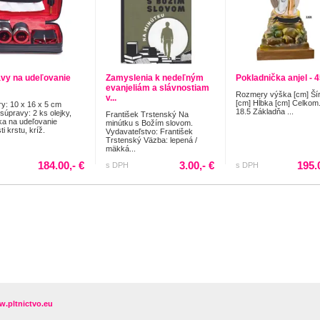
vy na udeľovanie
Zamyslenia k nedeľným
Pokladnička anjel - 
evanjeliám a slávnostiam
Rozmery výška [cm] Ší
v...
[cm] Hĺbka [cm] Celkom.
y: 10 x 16 x 5 cm
18.5 Základňa ...
súpravy: 2 ks olejky,
František Trstenský Na
a na udeľovanie
minútku s Božím slovom.
ti krstu, kríž.
Vydavateľstvo: František
Trstenský Väzba: lepená /
mäkká...
184.00,- €
3.00,- €
195.
s DPH
s DPH
.pltnictvo.eu