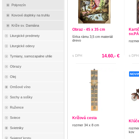
Polyrezín
Kovové doplnky na truhlu
Kríže sv. Damiána
Obraz - 45 x 35 cm
Kartič
sv.P
Liturgické predmety
šírka rámu 3,5 cm materiál
drevo
rozmer
Liturgické odevy
14.60,- €
s DPH
s DPH
Tymiany, samozapalne uhlie
Obrazy
NOVI
Olej
Omšové víno
Sochy a sošky
Ružence
Krížová cesta
Sviece
Kľúče
rozmer 34 x 8 cm
Svietniky
rozmer
kov
Sviatosť krstu