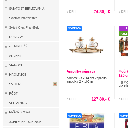
SVIATOSŤ BIRMOVANIA
74.80,- €
s DPH
s DPH
Sviatosť manželstva
Svätý Otec František
NOVINKA
B
POSL
DUŠIČKY
sv. MIKULÁŠ
ADVENT
VIANOCE
Ampulky súprava
Figúr
HROMNICE
120 c
podnos: 23 x 14 cm kapacita
ampulky 2 x 100 ml
Figúrk
SV. JOZEF
osvetl
PÔST
127.80,- €
s DPH
s DPH
VEĽKÁ NOC
PAŠKÁLY 2026
NOVINKA
NOVI
JUBILEJNÝ ROK 2025