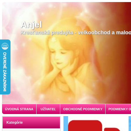
Anjel
Kresťanská predajňa - velkoobchod a malo
ÚVODNÁ STRANA
UŽÍVATEĽ
OBCHODNÉ PODMIENKY
PODMIENKY 
Kategórie