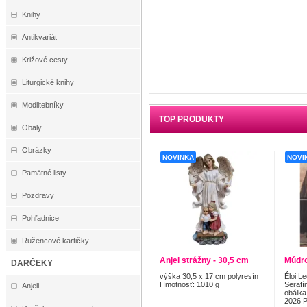
Knihy
Antikvariát
Križové cesty
Liturgické knihy
Modlitebníky
TOP PRODUKTY
Obaly
Obrázky
NOVINKA
NOVI
Pamätné listy
Pozdravy
Pohľadnice
Ružencové kartičky
Anjel strážny - 30,5 cm
Múdro
DARČEKY
výška 30,5 x 17 cm polyresín
Éloi L
Hmotnosť: 1010 g
Serafí
Anjeli
obálka
2026 P