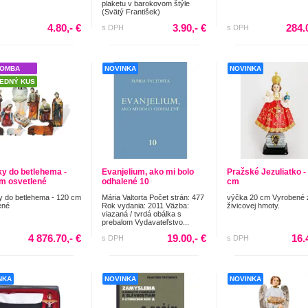
plaketu v barokovom štýle
(Svätý František)
4.80,- €
3.90,- €
284.
s DPH
s DPH
OMBA
NOVINKA
NOVINKA
EDNÝ KUS
ky do betlehema -
Evanjelium, ako mi bolo
Pražské Jezuliatko -
m osvetlené
odhalené 10
cm
y do betlehema - 120 cm
Mária Valtorta Počet strán: 477
výčka 20 cm Vyrobené 
ené
Rok vydania: 2011 Väzba:
živicovej hmoty.
viazaná / tvrdá obálka s
prebalom Vydavateľstvo...
4 876.70,- €
19.00,- €
16.
s DPH
s DPH
NKA
NOVINKA
NOVINKA