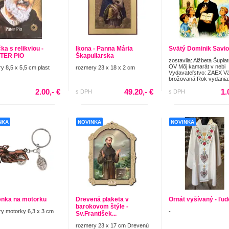
ka s relikviou -
Ikona - Panna Mária
Svätý Dominik Savio
ÁTER PIO
Škapuliarska
zostavila: Alžbeta Šupla
OV Môj kamarát v nebi
y 8,5 x 5,5 cm plast
rozmery 23 x 18 x 2 cm
Vydavateľstvo: ZAEX V
brožovaná Rok vydania: 
2.00,- €
49.20,- €
1.
s DPH
s DPH
NKA
NOVINKA
NOVINKA
nka na motorku
Drevená plaketa v
Ornát vyšívaný - ľu
barokovom štýle -
y motorky 6,3 x 3 cm
-
Sv.František...
rozmery 23 x 17 cm Drevenú