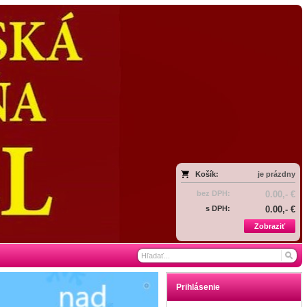
Košík:
je prázdny
bez DPH:
0.00,- €
s DPH:
0.00,- €
Zobraziť
Prihlásenie