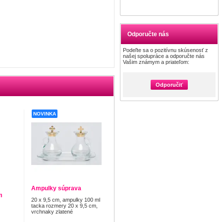
Odporučte nás
Podeľte sa o pozitívnu skúsenosť z
našej spolupráce a odporučte nás
Vašim známym a priateľom:
Odporučiť
NOVINKA
Ampulky súprava
m
20 x 9,5 cm, ampulky 100 ml
tacka rozmery 20 x 9,5 cm,
vrchnaky zlatené