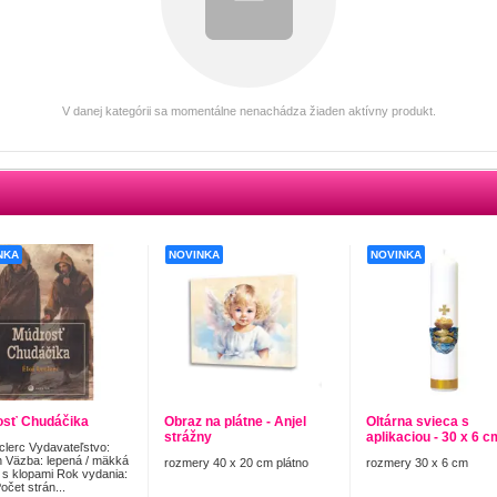
V danej kategórii sa momentálne nenachádza žiaden aktívny produkt.
NKA
NOVINKA
NOVINKA
sť Chudáčika
Obraz na plátne - Anjel
Oltárna svieca s
strážny
aplikaciou - 30 x 6 c
eclerc Vydavateľstvo:
n Väzba: lepená / mäkká
rozmery 40 x 20 cm plátno
rozmery 30 x 6 cm
 s klopami Rok vydania:
očet strán...