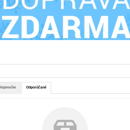
Najnovšie
Odporúčané