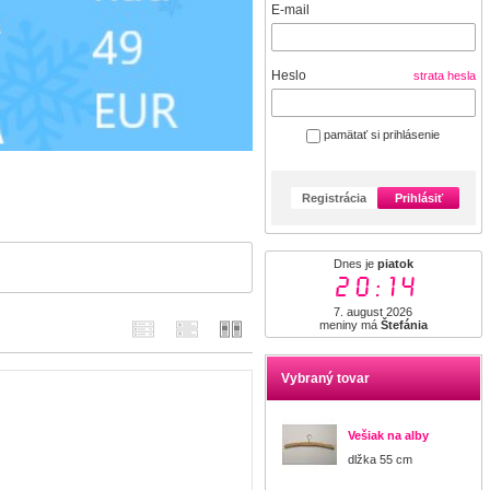
E-mail
Heslo
strata hesla
pamätať si prihlásenie
Registrácia
Prihlásiť
Dnes je
piatok
20:14
7. august 2026
meniny má
Štefánia
Vybraný tovar
Vešiak na alby
dlžka 55 cm