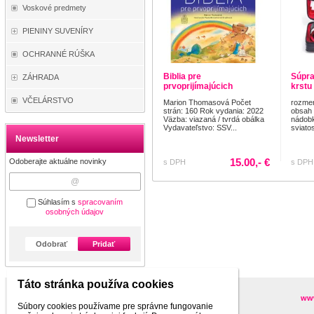
Voskové predmety
PIENINY SUVENÍRY
OCHRANNÉ RÚŠKA
Biblia pre
Súpra
ZÁHRADA
prvoprijímajúcich
krstu
VČELÁRSTVO
Marion Thomasová Počet
rozmer
strán: 160 Rok vydania: 2022
obsah 
Väzba: viazaná / tvrdá obálka
nádobk
Vydavateľstvo: SSV...
sviatos
Newsletter
15.00,- €
Odoberajte aktuálne novinky
s DPH
s DPH
Súhlasím s
spracovaním
osobných údajov
Odobrať
Pridať
Táto stránka používa cookies
Partneri
www
Súbory cookies používame pre správne fungovanie