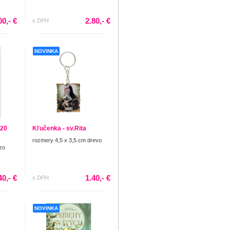
00,- €
2.80,- €
s DPH
NOVINKA
 20
Kľučenka - sv.Rita
rozmery 4,5 x 3,5 cm drevo
zo
40,- €
1.40,- €
s DPH
NOVINKA