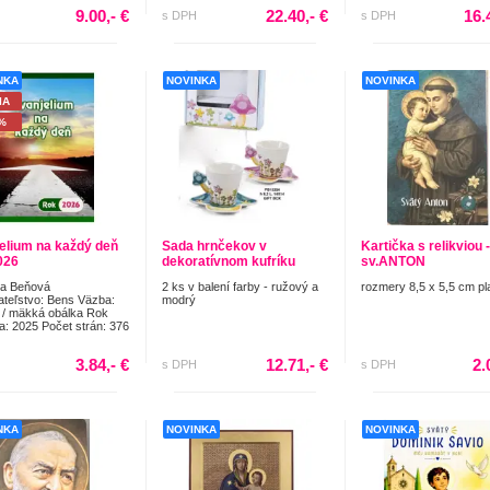
9.00,- €
22.40,- €
16.
s DPH
s DPH
NKA
NOVINKA
NOVINKA
IA
%
elium na každý deň
Sada hrnčekov v
Kartička s relikviou -
026
dekoratívnom kufríku
sv.ANTON
ia Beňová
2 ks v balení farby - ružový a
rozmery 8,5 x 5,5 cm pl
teľstvo: Bens Väzba:
modrý
 / mäkká obálka Rok
a: 2025 Počet strán: 376
3.84,- €
12.71,- €
2.
s DPH
s DPH
NKA
NOVINKA
NOVINKA