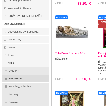
Darčeky pre veriacich
33.20,- €
s DPH
s DPH
Kresťanská bižutéria
DARČEKY PRE NAJMENŠÍCH
NOVINKA
NOVI
AKC
DEVOCIONÁLIE
-20
Devocionálie sv. Benedikta
Drevorezby
Hostie
Telo Pána Ježiša - 65 cm
Evanj
Ikony
rok 2
dlžka 65 cm
Štefán
Kríže
Vydava
lepená
vydani
Drevené
Jaz...
152.00,- €
Fosforové
s DPH
s DPH
Komplety, svietniky
NOVINKA
NOVI
Korpusy
Kovové