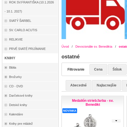
ROK SV.FRANTIŠKA (10.1.2026
- 10.1. 2027)
SVATÝ ŠARBEL
SV. CARLO ACUTIS
RELIKVIE
Úvod
/
Devocionálie sv. Benedikta
/
ostat
PRVÉ SVATÉ PRIJÍMANIE
ostatné
KNIHY
Biblia
Filtrovanie
Cena
Štítok
Brožurky
Abecedné
Najlacnejšie
CD - DVD
Darčekové knihy
Medailón strieb.farba - sv.
Benedikt
Detské knihy
NOVINKA
Kalendáre
Knihy pre mládež