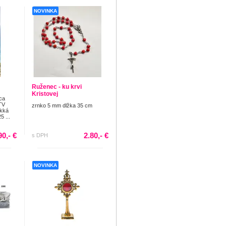
NOVINKA
Ruženec - ku krvi
Kristovej
ca
TV
zrnko 5 mm dlžka 35 cm
äkká
5 ...
90,- €
2.80,- €
s DPH
NOVINKA