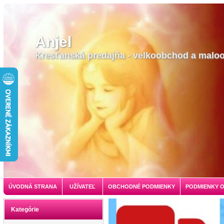
Anjel
Kresťanská predajňa - velkoobchod a malo
ÚVODNÁ STRANA
UŽÍVATEĽ
OBCHODNÉ PODMIENKY
PODMIENKY 
Kategórie