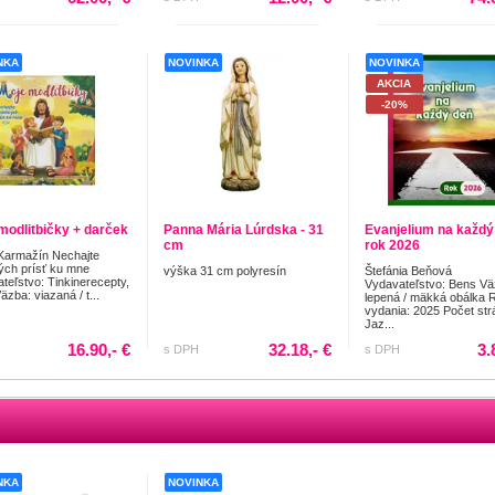
NKA
NOVINKA
NOVINKA
AKCIA
-20%
modlitbičky + darček
Panna Mária Lúrdska - 31
Evanjelium na každý
cm
rok 2026
Karmažín Nechajte
ých prísť ku mne
výška 31 cm polyresín
Štefánia Beňová
teľstvo: Tinkinerecepty,
Vydavateľstvo: Bens Vä
Väzba: viazaná / t...
lepená / mäkká obálka 
vydania: 2025 Počet str
Jaz...
16.90,- €
32.18,- €
3.
s DPH
s DPH
NKA
NOVINKA