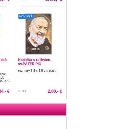
NOVINKA
 deň
Kartička s relikviou -
sv.PÁTER PIO
rozmery 8,5 x 5,5 cm plast
zba:
Rok
án: 376
84,- €
2.00,- €
s DPH