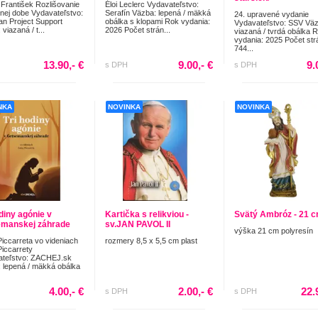
František Rozlišovanie
Éloi Leclerc Vydavateľstvo:
nej dobe Vydavateľstvo:
Serafín Väzba: lepená / mäkká
24. upravené vydanie
ian Project Support
obálka s klopami Rok vydania:
Vydavateľstvo: SSV Väz
viazaná / t...
2026 Počet strán...
viazaná / tvrdá obálka 
vydania: 2025 Počet str
744...
13.90,- €
9.00,- €
9.
s DPH
s DPH
NKA
NOVINKA
NOVINKA
odiny agónie v
Kartička s relikviou -
Svätý Ambróz - 21 
manskej záhrade
sv.JAN PAVOL II
výška 21 cm polyresín
Piccarreta vo videniach
rozmery 8,5 x 5,5 cm plast
Piccarrety
ateľstvo: ZACHEJ.sk
 lepená / mäkká obálka
4.00,- €
2.00,- €
22.
s DPH
s DPH