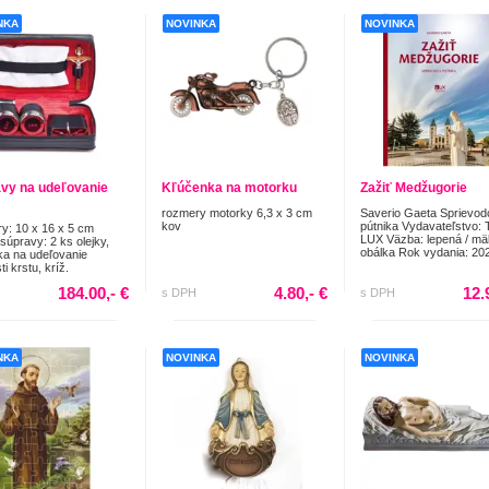
NKA
NOVINKA
NOVINKA
vy na udeľovanie
Kľúčenka na motorku
Zažiť Medžugorie
rozmery motorky 6,3 x 3 cm
Saverio Gaeta Sprievod
kov
pútnika Vydavateľstvo: 
y: 10 x 16 x 5 cm
LUX Väzba: lepená / m
súpravy: 2 ks olejky,
obálka Rok vydania: 202
a na udeľovanie
ti krstu, kríž.
184.00,- €
4.80,- €
12.
s DPH
s DPH
NKA
NOVINKA
NOVINKA