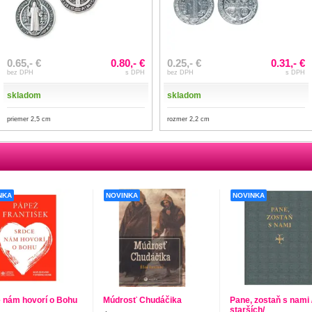
0.65,- €
0.80,- €
0.25,- €
0.31,- €
bez DPH
s DPH
bez DPH
s DPH
skladom
skladom
priemer 2,5 cm
rozmer 2,2 cm
NKA
NOVINKA
NOVINKA
 nám hovorí o Bohu
Múdrosť Chudáčika
Pane, zostaň s nami 
starších/