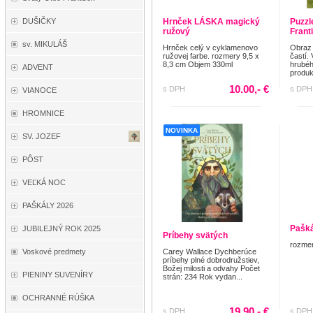
Hrnček LÁSKA magický
Puzzl
DUŠIČKY
ružový
Frant
sv. MIKULÁŠ
Hrnček celý v cyklamenovo
Obraz 
ružovej farbe. rozmery 9,5 x
častí.
8,3 cm Objem 330ml
hrubéh
ADVENT
produk
10.00,- €
s DPH
s DPH
VIANOCE
HROMNICE
NOVINKA
SV. JOZEF
PÔST
VEĽKÁ NOC
PAŠKÁLY 2026
Pašká
JUBILEJNÝ ROK 2025
Príbehy svätých
rozmer
Voskové predmety
Carey Wallace Dychberúce
príbehy plné dobrodružstiev,
Božej milosti a odvahy Počet
PIENINY SUVENÍRY
strán: 234 Rok vydan...
OCHRANNÉ RÚŠKA
19.90,- €
s DPH
s DPH