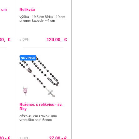
5 cm
Relikviár
výška - 19,5 cm šírka - 10 cm
priemer kapsuly – 4 cm
00,- €
124.00,- €
s DPH
NOVINKA
Ruženec s relikviou - sv.
Rity
dlžka 49 cm zrnko 8 mm
vrecuško na ruženec
80,- €
27.80,- €
s DPH