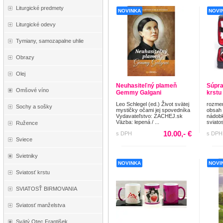
Liturgické predmety
NOVINKA
NOVI
Liturgické odevy
Tymiany, samozapalne uhlie
Obrazy
Olej
Neuhasiteľný plameň
Súpra
Omšové víno
Gemmy Galgani
krstu
Leo Schlegel (ed.) Život svätej
rozmer
Sochy a sošky
mystičky očami jej spovedníka
obsah 
Vydavateľstvo: ZACHEJ.sk
nádobk
Väzba: lepená / ...
sviatos
Ružence
10.00,- €
s DPH
s DPH
Sviece
Svietniky
NOVINKA
NOVI
Sviatosť krstu
SVIATOSŤ BIRMOVANIA
Sviatosť manželstva
Svätý Otec František