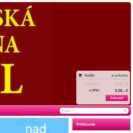
Košík:
je prázdny
bez DPH:
0.00,- €
s DPH:
0.00,- €
Zobraziť
Prihlásenie