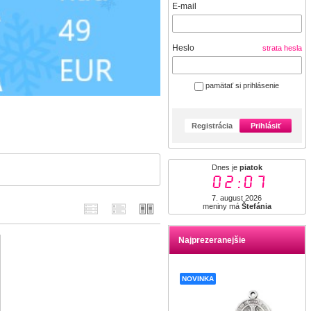
E-mail
Heslo
strata hesla
pamätať si prihlásenie
Registrácia
Prihlásiť
Dnes je
piatok
02:07
7. august 2026
meniny má
Štefánia
Najprezeranejšie
NOVINKA