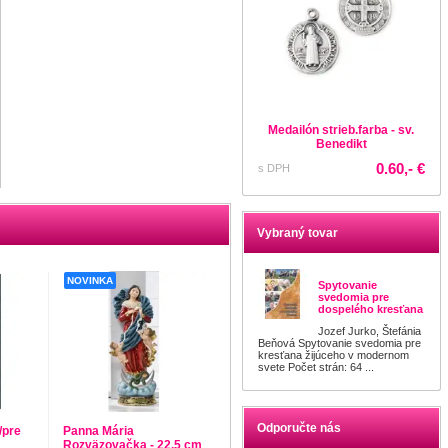
Medailón strieb.farba - sv.
Benedikt
0.60,- €
s DPH
Vybraný tovar
NOVINKA
Spytovanie
svedomia pre
dospelého kresťana
Jozef Jurko, Štefánia
Beňová Spytovanie svedomia pre
kresťana žijúceho v modernom
svete Počet strán: 64 ...
Odporučte nás
/pre
Panna Mária
Rozväzovačka - 22,5 cm