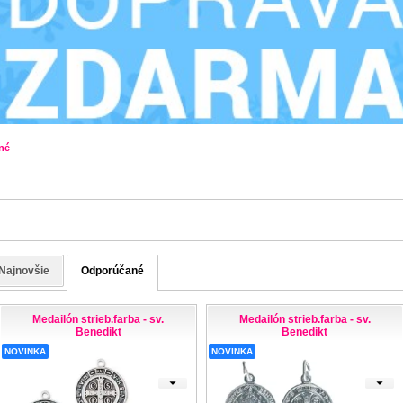
né
Najnovšie
Odporúčané
Medailón strieb.farba - sv.
Medailón strieb.farba - sv.
Benedikt
Benedikt
NOVINKA
NOVINKA