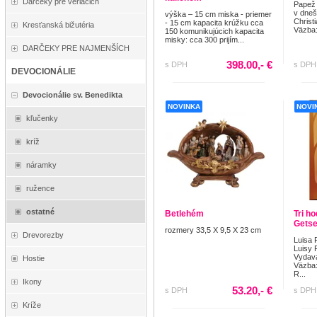
Darčeky pre veriacich
Papež 
v dneš
výška – 15 cm miska - priemer
Christ
- 15 cm kapacita krúžku cca
Kresťanská bižutéria
Väzba: 
150 komunikujúcich kapacita
misky: cca 300 prijím...
DARČEKY PRE NAJMENŠÍCH
398.00,- €
s DPH
s DPH
DEVOCIONÁLIE
Devocionálie sv. Benedikta
NOVINKA
NOVI
kľučenky
kríž
náramky
ružence
ostatné
Betlehém
Tri h
Getse
rozmery 33,5 X 9,5 X 23 cm
Drevorezby
Luisa 
Luisy 
Vydav
Hostie
Väzba:
R...
Ikony
53.20,- €
s DPH
s DPH
Kríže