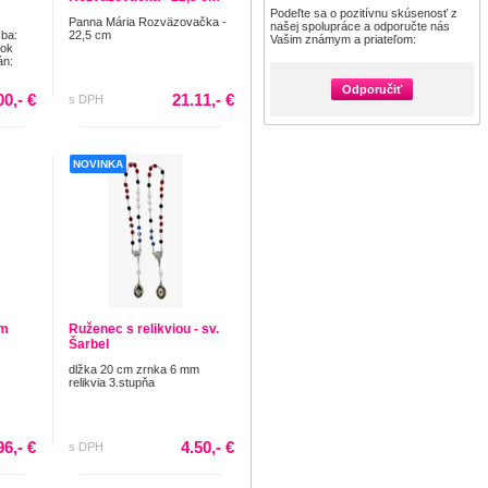
Podeľte sa o pozitívnu skúsenosť z
Panna Mária Rozväzovačka -
našej spolupráce a odporučte nás
ba:
22,5 cm
Vašim známym a priateľom:
Rok
án:
Odporučiť
00,- €
21.11,- €
s DPH
NOVINKA
cm
Ruženec s relikviou - sv.
Šarbel
dlžka 20 cm zrnka 6 mm
relikvia 3.stupňa
96,- €
4.50,- €
s DPH