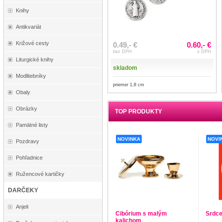
Knihy
Antikvariát
Križové cesty
0.49,- €
0.60,- €
bez DPH
s DPH
Liturgické knihy
skladom
Modlitebníky
priemer 1,8 cm
Obaly
Obrázky
TOP PRODUKTY
Pamätné listy
NOVINKA
NOVI
Pozdravy
Pohľadnice
Ružencové kartičky
DARČEKY
Anjeli
Cibórium s malým
Srdce
kalichom