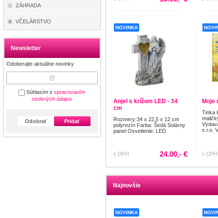
ZÁHRADA
VČELÁRSTVO
NOVINKA
NOVI
Newsletter
Odoberajte aktuálne novinky
Súhlasím s
spracovaním
osobných údajov
Anjel s krížom LED - 34
Moje 
cm
Tinka 
maličk
Rozmery:34 x 22,5 x 12 cm
Odobrať
Pridať
Vydava
polyrezín Farba: Šedá Solárny
s.r.o. 
panel Osvetlenie: LED
24.00,- €
s DPH
s DPH
Najnovšie
NOVINKA
NOVI