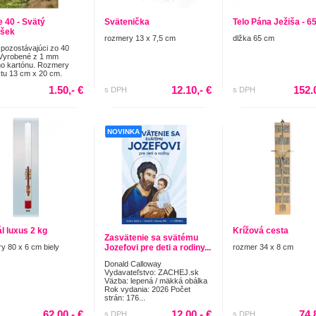
e 40 - Svätý
Svätenička
Telo Pána Ježiša - 6
išek
rozmery 13 x 7,5 cm
dlžka 65 cm
pozostávajúci zo 40
 Vyrobené z 1 mm
o kartónu. Rozmery
tu 13 cm x 20 cm.
1.50,- €
12.10,- €
152.
s DPH
s DPH
NOVINKA
l luxus 2 kg
Krížová cesta
Zasvätenie sa svätému
y 80 x 6 cm biely
Jozefovi pre deti a rodiny...
rozmer 34 x 8 cm
Donald Calloway
Vydavateľstvo: ZACHEJ.sk
Väzba: lepená / mäkká obálka
Rok vydania: 2026 Počet
strán: 176...
62.00,- €
12.00,- €
74.
s DPH
s DPH