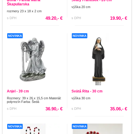
Ikona - Panna Mária
Svätý František - 20 cm
Škapuliarska
výška 20 cm
rozmery 23 x 18 x 2 cm
49.20,- €
19.90,- €
s DPH
s DPH
NOVINKA
NOVINKA
Anjel - 39 cm
Svätá Rita - 30 cm
Rozmery: 39 x 26 x 15,5 cm Materiál:
výška 30 cm
polyrezín Farba: Šedá
36.90,- €
35.06,- €
s DPH
s DPH
NOVINKA
NOVINKA