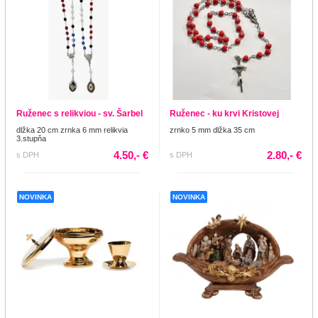
Ruženec s relikviou - sv. Šarbel
Ruženec - ku krvi Kristovej
dlžka 20 cm zrnka 6 mm relikvia
zrnko 5 mm dlžka 35 cm
3.stupňa
4.50,- €
2.80,- €
s DPH
s DPH
NOVINKA
NOVINKA