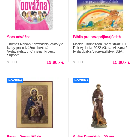
Som odvážna
Biblia pre prvoprijímajúcich
Thomas Nelson Zamyslenia, otázky a
Marion Thomasová Počet strán: 160
kvízy pre odvážne dievčatá
Rok vydania: 2022 Väzba: viazaná /
Vydavateľstvo: Christian Project
tvrdá obálka Vydavateľstvo: SSV...
Support ...
19.90,- €
15.00,- €
s DPH
s DPH
NOVINKA
NOVINKA