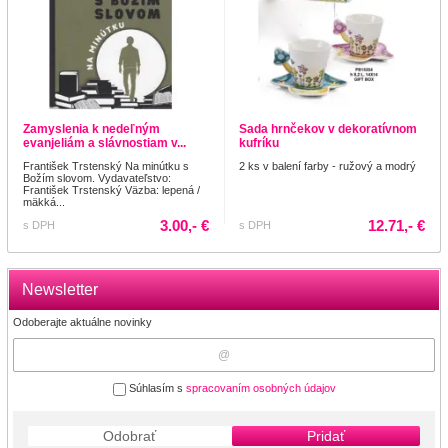
Zamyslenia k nedeľným
Sada hrnčekov v dekoratívnom
evanjeliám a slávnostiam v...
kufríku
František Trstenský Na minútku s
2 ks v balení farby - ružový a modrý
Božím slovom. Vydavateľstvo:
František Trstenský Väzba: lepená /
mäkká...
3.00,- €
12.71,- €
s DPH
s DPH
Newsletter
Odoberajte aktuálne novinky
Súhlasím s
spracovaním osobných údajov
Odobrať
Pridať