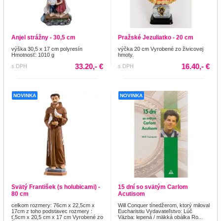
Anjel strážny - 30,5 cm
Pražské Jezuliatko - 20 cm
výška 30,5 x 17 cm polyresín
výčka 20 cm Vyrobené zo živicovej
Hmotnosť: 1010 g
hmoty.
33.20,- €
16.40,- €
s DPH
s DPH
NOVINKA
NOVINKA
Svätý František (s holubicami) -
15 dní so svätým Carlom
80 cm
Acutisom
celkom rozmery: 76cm x 22,5cm x
Will Conquer tínedžerom, ktorý miloval
17cm z toho podstavec rozmery :
Eucharistiu Vydavateľstvo: Lúč
ť,5cm x 20,5 cm x 17 cm Vyrobené zo
Väzba: lepená / mäkká obálka Ro...