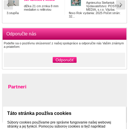
Agnieszka Stefaniuk
dlžka 21 cm zrnka 8 mm
Vydavateľstvo: POSTOJ
medailon s relikviou
MEDIA, s.r.o. Väzba:
3.stupňa
flexo Rok vydania: 2025 Počet strán:
32...
Odporučte nás
Podeľte sa o pozitívnu skúsenosť z našej spolupráce a odporučte nás Vašim známym
a priateľom:
Odporučiť
Partneri
www.pltnictvo.eu
Táto stránka používa cookies
Súbory cookies používame pre správne fungovanie našej webovej
stránky a jej funkcií. Pomocou súborov cookies si tiež napríklad