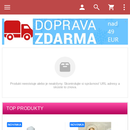
Produkt neexistuje alebo je neaktívny. Skontrolujte si správnosť URL adresy a
skúste to znova.
TOP PRODUKTY
NOVINKA
NOVINKA