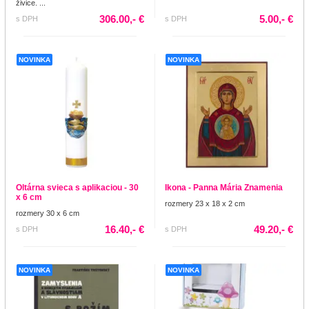
živice. ...
306.00,- €
5.00,- €
s DPH
s DPH
NOVINKA
NOVINKA
Oltárna svieca s aplikaciou - 30
Ikona - Panna Mária Znamenia
x 6 cm
rozmery 23 x 18 x 2 cm
rozmery 30 x 6 cm
16.40,- €
49.20,- €
s DPH
s DPH
NOVINKA
NOVINKA