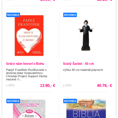
NOVINKA
NOVINKA
Srdce nám hovorí o Bohu
Svätý Šarbel - 40 cm
Papež František Rozlišovanie v
výška 40 cm materiál polyrezín
dnešnej dobe Vydavateľstvo:
Christian Project Support Väzba:
viazaná / t...
13.90,- €
40.79,- €
s DPH
s DPH
NOVINKA
NOVINKA