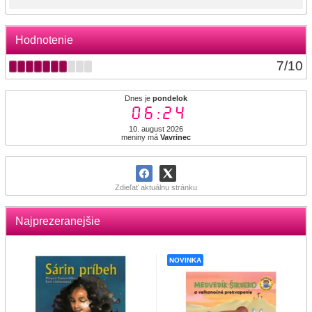
Hodnotenie
7
/
10
Dnes je
pondelok
06:24
10. august 2026
meniny má
Vavrinec
Zdieľať aktuálnu stránku
Najprezeranejšie
NOVINKA