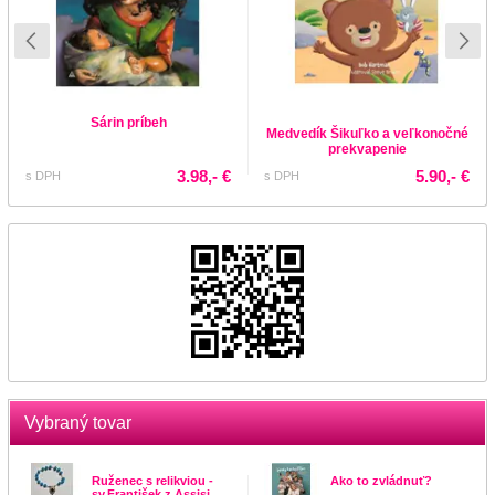
Sárin príbeh
Medvedík Šikuľko a veľkonočné
prekvapenie
3.98,- €
5.90,- €
s DPH
s DPH
Vybraný tovar
Ruženec s relikviou -
Ako to zvládnuť?
sv.František z Assisi