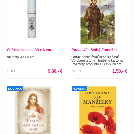
Oltárna svieca - 30 x 6 cm
Puzzle 40 - Svätý František
rozmery 30 x 6 cm
Obraz pozostávajúci zo 40 častí.
Vyrobené z 1 mm hrubého kartónu.
Rozmery produktu 13 cm x 20 cm.
9.80,- €
1.50,- €
s DPH
s DPH
NOVINKA
NOVINKA