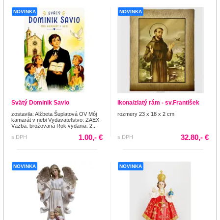
NOVINKA
NOVINKA
Svätý Dominik Savio
Ikona/zlatý rám - sv.František
zostavila: Alžbeta Šuplatová OV Môj
rozmery 23 x 18 x 2 cm
kamarát v nebi Vydavateľstvo: ZAEX
Väzba: brožovaná Rok vydania: 2...
1.00,- €
32.80,- €
s DPH
s DPH
NOVINKA
NOVINKA