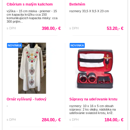
Cibórium s malým kalichom
Betlehém
výška – 15 cm miska - priemer - 15
rozmery 33,5 X 9,5 X 23 cm
cm kapacita krúžku cca 150
komunikujúcich kapacita misky: cca
300 prijím...
398.00,- €
53.20,- €
s DPH
s DPH
NOVINKA
NOVINKA
Ornát vyšívaný - ľudový
Súpravy na udeľovanie krstu
-
rozmery: 10 x 16 x 5 cm obsah
súpravy: 2 ks olejky, nádobka na
udeľovanie sviatosti krstu, kríž.
284.00,- €
184.00,- €
s DPH
s DPH