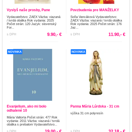
Vyslyš naše prosby, Pane
Povzbudenia pre MANŽELKY
Vydavateľstvo: ZAEX Väzba: viazaná
Soňa Vancáková Vydavateľstvo:
/ tvrdá obálka Rok vydania: 2025
ZAEX Väzba: viazaná / tvrdá obálka
Počet strán: 120 Jazyk: slovenský
Rok vydania: 2025 Počet strán: 176
For...
Jaz...
9.90,- €
11.90,- €
s DPH
s DPH
NOVINKA
NOVINKA
Evanjelium, ako mi bolo
Panna Mária Lúrdska - 31 cm
odhalené 10
výška 31 cm polyresín
Mária Valtorta Počet strán: 477 Rok
vydania: 2011 Väzba: viazaná / tvrdá
obálka s prebalom Vydavateľstvo...
19.00,- €
32.18,- €
s DPH
s DPH