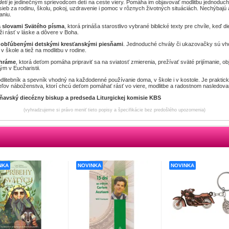
eti
je jedinečným sprievodcom detí na ceste viery. Pomáha im objavovať modlitbu jednoduch
sieb za rodinu, školu, pokoj, uzdravenie i pomoc v rôznych životných situáciách. Nechýbajú
aniu.
 slovami Svätého písma
, ktorá prináša starostlivo vybrané biblické texty pre chvíle, keď 
i rásť v láske a dôvere v Boha.
 obľúbenými detskými kresťanskými piesňami
. Jednoduché chvály či ukazovačky sú vhod
v škole a tiež na modlitbu v rodine.
hráme
, ktorá deťom pomáha pripraviť sa na sviatosť zmierenia, prežívať sväté prijímanie, o
m v Eucharistii.
itebník a spevník vhodný na každodenné používanie doma, v škole i v kostole. Je praktick
iteľov náboženstva, ktorí chcú deťom pomáhať rásť vo viere, modlitbe a radostnom nasledovan
ožňavský diecézny biskup a predseda Liturgickej komisie KBS
(vyhradzujeme si právo meniť tieto popisy a špecifikácie bez predošlého upozornenia)
NKA
NOVINKA
NOVINKA