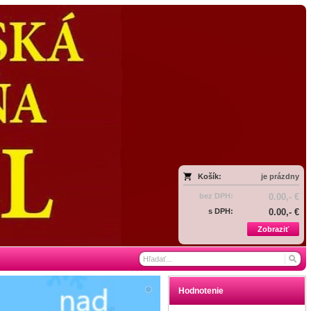
Košík:
je prázdny
bez DPH:
0.00,- €
s DPH:
0.00,- €
Zobraziť
Hodnotenie