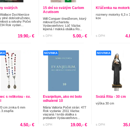
hy svätých
15 dní so svätým Carlom
Kľúčenka na motork
Acutisom
 Wallace Dychberúce
rozmery motorky 6,3 x 
y plné dobrodružstiev,
kov
Will Conquer tínedžerom, ktorý
milosti a odvahy Počet
miloval Eucharistiu
 234 Rok vydan...
Vydavateľstvo: Lúč Väzba:
lepená / mäkká obálka Ro...
19.90,- €
5.00,- €
4.
s DPH
s DPH
NKA
NOVINKA
NOVINKA
c s relikviou - sv.
Evanjelium, ako mi bolo
Svätá Rita - 30 cm
l
odhalené 10
výška 30 cm
20 cm zrnka 6 mm
Mária Valtorta Počet strán: 477
a 3.stupňa
Rok vydania: 2011 Väzba:
viazaná / tvrdá obálka s
prebalom Vydavateľstvo...
4.50,- €
19.00,- €
35.
s DPH
s DPH