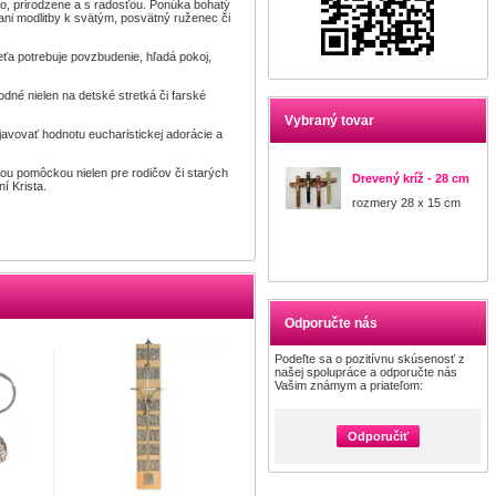
o, prirodzene a s radosťou. Ponúka bohatý
 ani modlitby k svätým, posvätný ruženec či
dieťa potrebuje povzbudenie, hľadá pokoj,
né nielen na detské stretká či farské
Vybraný tovar
bjavovať hodnotu eucharistickej adorácie a
ou pomôckou nielen pre rodičov či starých
Drevený kríž - 28 cm
í Krista.
rozmery 28 x 15 cm
Odporučte nás
Podeľte sa o pozitívnu skúsenosť z
našej spolupráce a odporučte nás
Vašim známym a priateľom:
Odporučiť