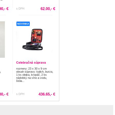
90,- €
62.00,- €
s DPH
NOVINKA
Celebračná súprava
rozmery: 23 x 30 x 9 cm
obsah súpravy: kalich, burza,
m
1 ks olejka, kropáč, 2 ks
nádobky na víno a vodu,
štóla...
80,- €
436.65,- €
s DPH