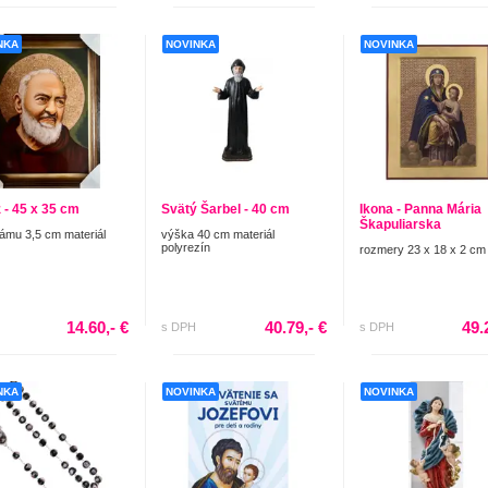
NKA
NOVINKA
NOVINKA
 - 45 x 35 cm
Svätý Šarbel - 40 cm
Ikona - Panna Mária
Škapuliarska
rámu 3,5 cm materiál
výška 40 cm materiál
polyrezín
rozmery 23 x 18 x 2 cm
14.60,- €
40.79,- €
49.
s DPH
s DPH
NKA
NOVINKA
NOVINKA