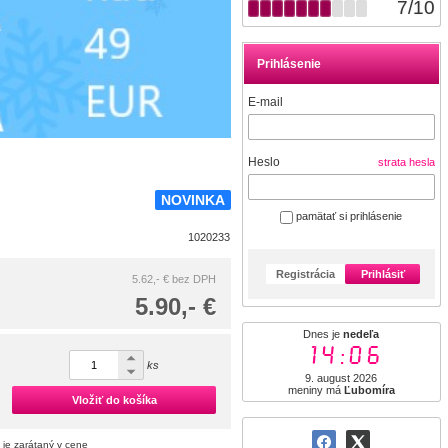
7
/
10
Prihlásenie
E-mail
Heslo
strata hesla
NOVINKA
pamätať si prihlásenie
1020233
Registrácia
Prihlásiť
5.62,- €
bez DPH
5.90,- €
Dnes je
nedeľa
14:06
ks
9. august 2026
meniny má
Ľubomíra
Vložiť do košíka
 je zarátaný v cene