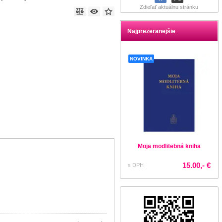
Zdieľať aktuálnu stránku
Najprezeranejšie
NOVINKA
Moja modlitebná kniha
15.00,- €
s DPH