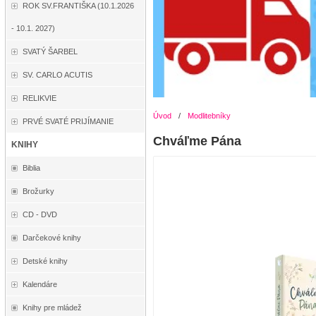
ROK SV.FRANTIŠKA (10.1.2026
- 10.1. 2027)
SVATÝ ŠARBEL
SV. CARLO ACUTIS
RELIKVIE
Úvod
/
Modlitebníky
PRVÉ SVATÉ PRIJÍMANIE
Chváľme Pána
KNIHY
Biblia
Brožurky
CD - DVD
Darčekové knihy
Detské knihy
Kalendáre
Knihy pre mládež