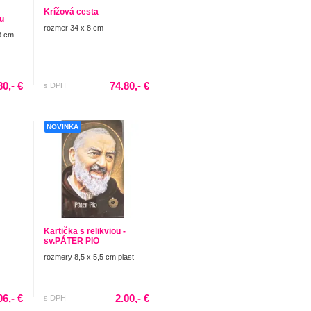
Krížová cesta
u
rozmer 34 x 8 cm
3 cm
80,- €
74.80,- €
s DPH
NOVINKA
Kartička s relikviou -
sv.PÁTER PIO
rozmery 8,5 x 5,5 cm plast
06,- €
2.00,- €
s DPH