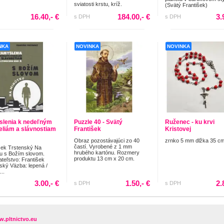
sviatosti krstu, kríž.
(Svätý František)
16.40,- €
184.00,- €
3.
s DPH
s DPH
NKA
NOVINKA
NOVINKA
lenia k nedeľným
Puzzle 40 - Svätý
Ruženec - ku krvi
eliám a slávnostiam
František
Kristovej
Obraz pozostávajúci zo 40
zrnko 5 mm dlžka 35 c
častí. Vyrobené z 1 mm
šek Trstenský Na
hrubého kartónu. Rozmery
u s Božím slovom.
produktu 13 cm x 20 cm.
teľstvo: František
ský Väzba: lepená /
..
3.00,- €
1.50,- €
2.
s DPH
s DPH
.pltnictvo.eu