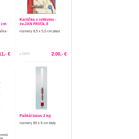
Kartička s relikviou -
5 cm
sv.JAN PAVOL II
čka -
rozmery 8,5 x 5,5 cm plast
11,- €
2.00,- €
s DPH
Paškál luxus 2 kg
rozmery 80 x 6 cm biely
evenú
le