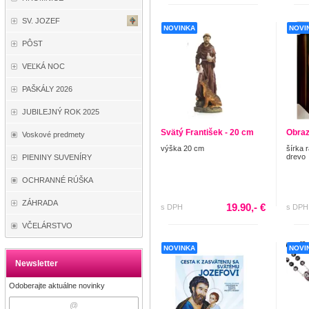
SV. JOZEF
NOVINKA
NOVI
PÔST
VEĽKÁ NOC
PAŠKÁLY 2026
JUBILEJNÝ ROK 2025
Svätý František - 20 cm
Obraz
Voskové predmety
výška 20 cm
šírka 
drevo
PIENINY SUVENÍRY
OCHRANNÉ RÚŠKA
ZÁHRADA
19.90,- €
s DPH
s DPH
VČELÁRSTVO
NOVINKA
NOVI
Newsletter
Odoberajte aktuálne novinky