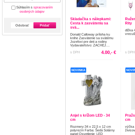
Súhlasím s
spracovaním
osobných údajov
Skladačka s nálepkami:
Ružene
Cesta k zasväteniu sa
Rity
Odobrať
Pridať
svä...
dlžka 
vrecuš
Donald Calloway príloha ku
knihe Zasvätenie sa svätému
Jozefovi pre deti a rodiny
Vydavateľstvo: ZACHEJ....
4.00,- €
s DPH
s DPH
NOVINKA
NOVI
Anjel s krížom LED - 34
Pražs
cm
cm
Rozmery:34 x 22,5 x 12 cm
výčka
polyrezín Farba: Šedá Solárny
živico
panel Osvetlenie: LED