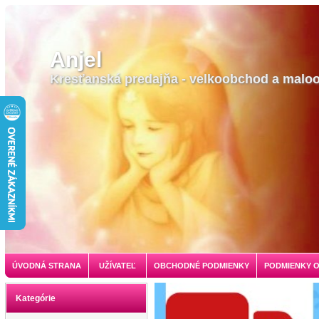
Anjel
Kresťanská predajňa - velkoobchod a malo
ÚVODNÁ STRANA
UŽÍVATEĽ
OBCHODNÉ PODMIENKY
PODMIENKY 
Kategórie