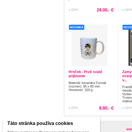
24.00,- €
s DPH
s DPH
NOVINKA
NOVI
Hrnček - Prvé sväté
Zamys
prijímanie
evanj
v...
Materiál: keramika Formát
(rozmer): 95 x 80 mm
Franti
Hmotnosť: 320 g
minútk
Vydava
Trsten
mäkká.
8.80,- €
s DPH
s DPH
Táto stránka používa cookies
Partneri
www