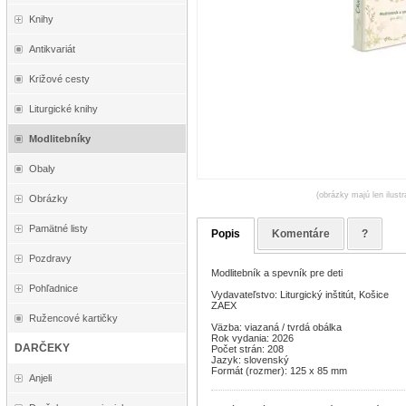
Knihy
Antikvariát
Križové cesty
Liturgické knihy
Modlitebníky
Obaly
(obrázky majú len ilust
Obrázky
Pamätné listy
Popis
Komentáre
?
Pozdravy
Modlitebník a spevník pre deti
Pohľadnice
Vydavateľstvo: Liturgický inštitút, Košice
ZAEX
Ružencové kartičky
Väzba: viazaná / tvrdá obálka
Rok vydania: 2026
DARČEKY
Počet strán: 208
Jazyk: slovenský
Formát (rozmer): 125 x 85 mm
Anjeli