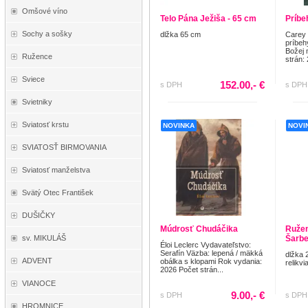
Omšové víno
Telo Pána Ježiša - 65 cm
Príbe
Sochy a sošky
dlžka 65 cm
Carey
príbeh
Božej 
Ružence
strán:
Sviece
152.00,- €
s DPH
s DPH
Svietniky
Sviatosť krstu
NOVINKA
NOVI
SVIATOSŤ BIRMOVANIA
Sviatosť manželstva
Svätý Otec František
DUŠIČKY
Múdrosť Chudáčika
Ružene
sv. MIKULÁŠ
Šarbe
Éloi Leclerc Vydavateľstvo:
Serafín Väzba: lepená / mäkká
dlžka 
ADVENT
obálka s klopami Rok vydania:
relikvi
2026 Počet strán...
VIANOCE
9.00,- €
s DPH
s DPH
HROMNICE