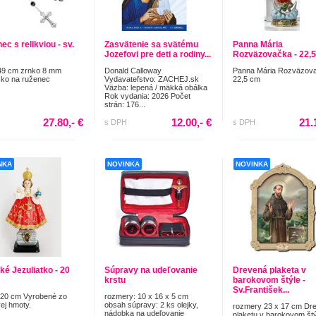
c s relikviou - sv.
Zasvätenie sa svätému
Panna Mária
Jozefovi pre deti a rodiny...
Rozväzovačka - 22,
49 cm zrnko 8 mm
Donald Calloway
Panna Mária Rozväzova
ko na ruženec
Vydavateľstvo: ZACHEJ.sk
22,5 cm
Väzba: lepená / mäkká obálka
Rok vydania: 2026 Počet
strán: 176...
27.80,- €
12.00,- €
21.
s DPH
s DPH
NKA
NOVINKA
NOVINKA
ké Jezuliatko - 20
Súpravy na udeľovanie
Drevená plaketa v
krstu
barokovom štýle -
Sv.František...
 20 cm Vyrobené zo
rozmery: 10 x 16 x 5 cm
vej hmoty.
obsah súpravy: 2 ks olejky,
rozmery 23 x 17 cm Dr
nádobka na udeľovanie
plaketu v barokovom štý