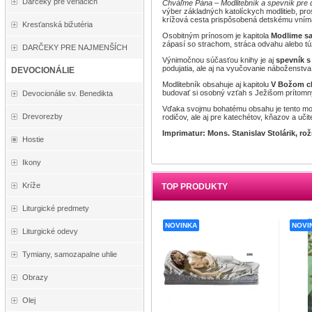
Darčeky pre veriacich
Chváľme Pána – Modlitebník a spevník pre d
výber základných katolíckych modlitieb, pro
krížová cesta prispôsobená detskému vním
Kresťanská bižutéria
Osobitným prínosom je kapitola
Modlime sa
zápasí so strachom, stráca odvahu alebo túž
DARČEKY PRE NAJMENŠÍCH
Výnimočnou súčasťou knihy je aj
spevník s
podujatia, ale aj na vyučovanie náboženstva 
DEVOCIONÁLIE
Modlitebník obsahuje aj kapitolu
V Božom c
budovať si osobný vzťah s Ježišom prítomný
Devocionálie sv. Benedikta
Vďaka svojmu bohatému obsahu je tento modl
Drevorezby
rodičov, ale aj pre katechétov, kňazov a uč
Imprimatur: Mons. Stanislav Stolárik, r
Hostie
Ikony
Kríže
TOP PRODUKTY
Liturgické predmety
NOVINKA
NOVI
Liturgické odevy
Tymiany, samozapalne uhlie
Obrazy
Olej