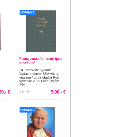
NOVINKA
Pane, zostaň s nami /pre
starších/
24. upravené vydanie
Vydavateľstvo: SSV Väzba:
viazaná / tvrdá obálka Rok
vydania: 2025 Počet strán:
744...
20,- €
9.00,- €
s DPH
NOVINKA