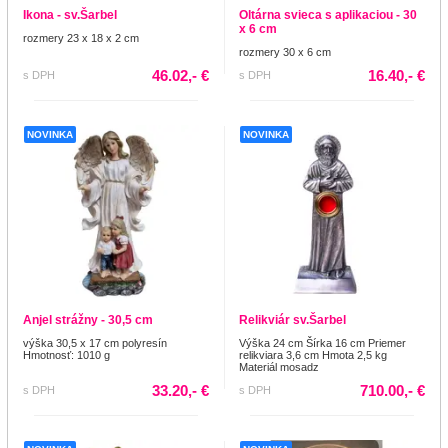
Ikona - sv.Šarbel
Oltárna svieca s aplikaciou - 30
x 6 cm
rozmery 23 x 18 x 2 cm
rozmery 30 x 6 cm
46.02,- €
16.40,- €
s DPH
s DPH
NOVINKA
NOVINKA
Anjel strážny - 30,5 cm
Relikviár sv.Šarbel
výška 30,5 x 17 cm polyresín
Výška 24 cm Šírka 16 cm Priemer
Hmotnosť: 1010 g
relikviara 3,6 cm Hmota 2,5 kg
Materiál mosadz
33.20,- €
710.00,- €
s DPH
s DPH