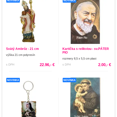
NOVINKA
NOVINKA
Svätý Ambróz - 21 cm
Kartička s relikviou - sv.PÁTER
PIO
výška 21 cm polyresín
rozmery 8,5 x 5,5 cm plast
22.96,- €
2.00,- €
s DPH
s DPH
NOVINKA
NOVINKA