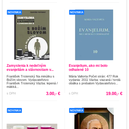
NOVINKA
NOVINKA
Zamyslenia k nedeľným
Evanjelium, ako mi bolo
evanjeliám a slávnostiam v...
odhalené 10
František Trstenský Na minútku s
Mária Valtorta Počet strán: 477 Rok
Božím slovom. Vydavateľstvo:
vydania: 2011 Väzba: viazaná / tvrdá
František Trstenský Väzba: lepená /
obálka s prebalom Vydavateľstvo...
mäkká...
3.00,- €
19.00,- €
s DPH
s DPH
NOVINKA
NOVINKA