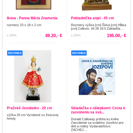
Ikona - Panna Mária Znamenia
Pokladnička anjel - 45 cm
rozmery 23 x 18 x 2 cm
Rozmery výška [cm] Šírka [cm] Hĺbka
[cm] Celkom. 44 28 18.5 Základňa ...
49.20,- €
195.00,- €
s DPH
s DPH
NOVINKA
NOVINKA
Pražské Jezuliatko - 20 cm
Skladačka s nálepkami: Cesta k
zasväteniu sa svä...
výčka 20 cm Vyrobené zo živicovej
hmoty.
Donald Calloway príloha ku knihe
Zasvätenie sa svätému Jozefovi pre
deti a rodiny Vydavateľstvo:
ZACHEJ....