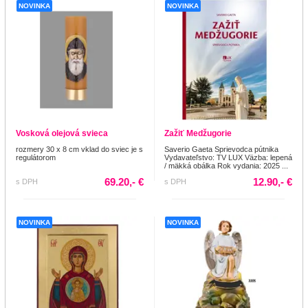
NOVINKA
NOVINKA
Vosková olejová svieca
Zažiť Medžugorie
rozmery 30 x 8 cm vklad do sviec je s
Saverio Gaeta Sprievodca pútnika
regulátorom
Vydavateľstvo: TV LUX Väzba: lepená
/ mäkká obálka Rok vydania: 2025 ...
69.20,- €
12.90,- €
s DPH
s DPH
NOVINKA
NOVINKA