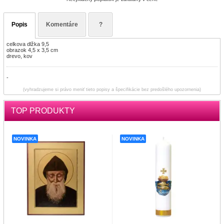
Popis
Komentáre
?
celkova dlžka 9,5
obrazok 4,5 x 3,5 cm
drevo, kov
-
(vyhradzujeme si právo meniť tieto popisy a špecifikácie bez predošlého upozornenia)
TOP PRODUKTY
NOVINKA
NOVINKA