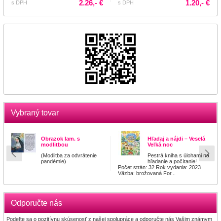
2.26,- €
1.20,- €
s DPH
s DPH
Vybraný tovar
Obrazok lam. s
Hľadaj a nájdi – Veselá
modlitbou
Veľká noc
(Modlitba za odvrátenie
Pestrá kniha s úlohami na
pandémie)
hľadanie a počítanie!
Počet strán: 32 Rok vydania: 2023
Väzba: brožovaná For...
Odporučte nás
Podeľte sa o pozitívnu skúsenosť z našej spolupráce a odporučte nás Vašim známym