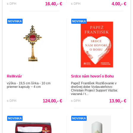
16.40,- €
4.00,- €
s DPH
s DPH
NOVINKA
NOVINKA
Relikviár
Srdce nám hovorí o Bohu
výška - 19,5 cm šírka - 10 cm
Papež František Rozlišovanie v
priemer kapsuly – 4 cm
dnešnej dobe Vydavateľstvo:
Christian Project Support Väzba:
viazaná / t...
124.00,- €
13.90,- €
s DPH
s DPH
NOVINKA
NOVINKA