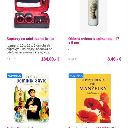
Súpravy na udeľovanie krstu
Oltárna svieca s aplikaciou - 17
x 5 cm
rozmery: 10 x 16 x 5 cm obsah
súpravy: 2 ks olejky, nádobka na
-
udeľovanie sviatosti krstu, kríž.
184.00,- €
8.40,- €
s DPH
s DPH
NOVINKA
NOVINKA