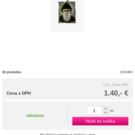
ID produktu
1018460
1.14,- €
bez DPH
1.40,- €
Cena s DPH
ks
skladom
Vložiť do košíka
Recyklačný poplatok je zarátaný v cene