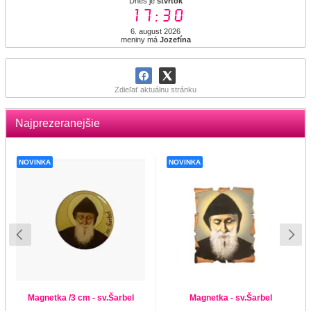
Dnes je
štvrtok
17:30
6. august 2026
meniny má
Jozefína
Zdieľať aktuálnu stránku
Najprezeranejšie
NOVINKA
NOVINKA
Magnetka /3 cm - sv.Šarbel
Magnetka - sv.Šarbel