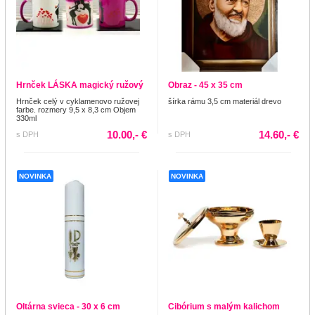
Hrnček LÁSKA magický ružový
Obraz - 45 x 35 cm
Hrnček celý v cyklamenovo ružovej
šírka rámu 3,5 cm materiál drevo
farbe. rozmery 9,5 x 8,3 cm Objem
330ml
10.00,- €
14.60,- €
s DPH
s DPH
NOVINKA
NOVINKA
Oltárna svieca - 30 x 6 cm
Cibórium s malým kalichom