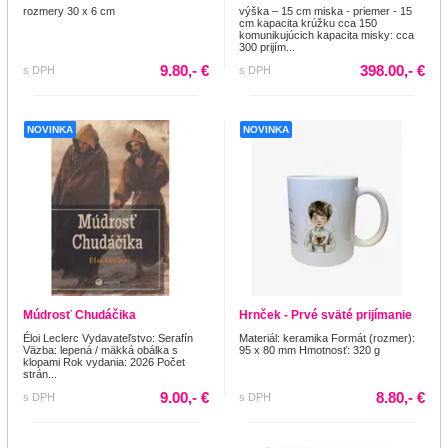
rozmery 30 x 6 cm
výška – 15 cm miska - priemer - 15
cm kapacita krúžku cca 150
komunikujúcich kapacita misky: cca
300 prijím...
9.80,- €
398.00,- €
s DPH
s DPH
NOVINKA
NOVINKA
Múdrosť Chudáčika
Hrnček - Prvé sväté prijímanie
Éloi Leclerc Vydavateľstvo: Serafín
Materiál: keramika Formát (rozmer):
Väzba: lepená / mäkká obálka s
95 x 80 mm Hmotnosť: 320 g
klopami Rok vydania: 2026 Počet
strán...
9.00,- €
8.80,- €
s DPH
s DPH