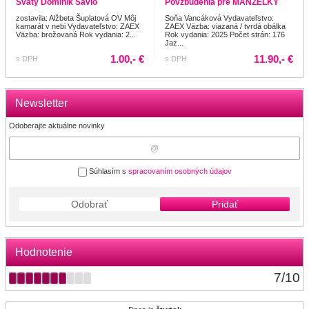
Svätý Dominik Savio
Povzbudenia pre MANŽELKY
zostavila: Alžbeta Šuplatová OV Môj
Soňa Vancáková Vydavateľstvo:
kamarát v nebi Vydavateľstvo: ZAEX
ZAEX Väzba: viazaná / tvrdá obálka
Väzba: brožovaná Rok vydania: 2...
Rok vydania: 2025 Počet strán: 176
Jaz...
1.00,- €
11.90,- €
s DPH
s DPH
Newsletter
Odoberajte aktuálne novinky
Súhlasím s
spracovaním osobných údajov
Odobrať
Pridať
Hodnotenie
7
/
10