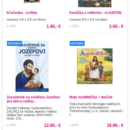
Kľučenka - sv.Rita
Kartička s relikviou - sv.ANTON
rozmery 4,5 x 3,5 cm drevo
rozmery 8,5 x 5,5 cm plast
1.40,- €
2.00,- €
s DPH
s DPH
NOVINKA
NOVINKA
Zasvätenie sa svätému Jozefovi
Moje modlitbičky + darček
pre deti a rodiny...
Tinka Karmažín Nechajte maličkých
prísť ku mne Vydavateľstvo:
Donald Calloway Vydavateľstvo:
Tinkinerecepty, s.r.o. Väzba: viazaná /
ZACHEJ.sk Väzba: lepená / mäkká
t...
obálka Rok vydania: 2026 Počet
strán: 176...
12.00,- €
16.90,- €
s DPH
s DPH