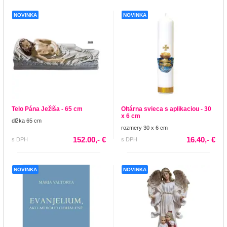
NOVINKA
NOVINKA
Telo Pána Ježiša - 65 cm
Oltárna svieca s aplikaciou - 30
x 6 cm
dlžka 65 cm
rozmery 30 x 6 cm
152.00,- €
16.40,- €
s DPH
s DPH
NOVINKA
NOVINKA