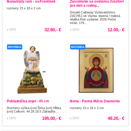
Ikona/zlatý rám - sv.František
Zasvätenie sa svätému Jozefovi
pre deti a rodiny...
rozmery 23 x 18 x 2 cm
Donald Calloway Vydavateľstvo:
ZACHEJ.sk Väzba: lepená / mäkká
obálka Rok vydania: 2026 Počet
strán: 176...
32.80,- €
12.00,- €
s DPH
s DPH
NOVINKA
NOVINKA
Pokladnička anjel - 45 cm
Ikona - Panna Mária Znamenia
Rozmery výška [cm] Šírka [cm] Hĺbka
rozmery 23 x 18 x 2 cm
[cm] Celkom. 44 28 18.5 Základňa ...
195.00,- €
49.20,- €
s DPH
s DPH