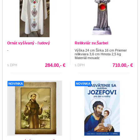
Ornát vyšívaný - ľudový
Relikviár sv.Šarbel
-
Výška 24 cm Šírka 16 cm Priemer
relikviara 3,6 cm Hmota 2,5 kg
Materiál mosadz
284.00,- €
710.00,- €
s DPH
s DPH
NOVINKA
NOVINKA