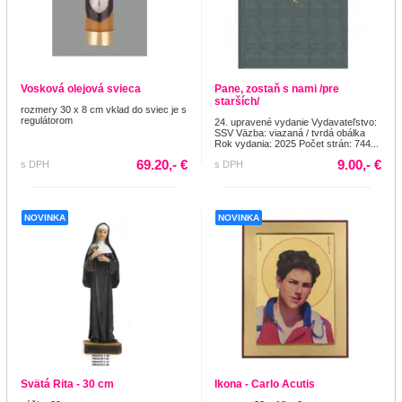
Vosková olejová svieca
Pane, zostaň s nami /pre
starších/
rozmery 30 x 8 cm vklad do sviec je s
regulátorom
24. upravené vydanie Vydavateľstvo:
SSV Väzba: viazaná / tvrdá obálka
Rok vydania: 2025 Počet strán: 744...
69.20,- €
9.00,- €
s DPH
s DPH
NOVINKA
NOVINKA
Svätá Rita - 30 cm
Ikona - Carlo Acutis