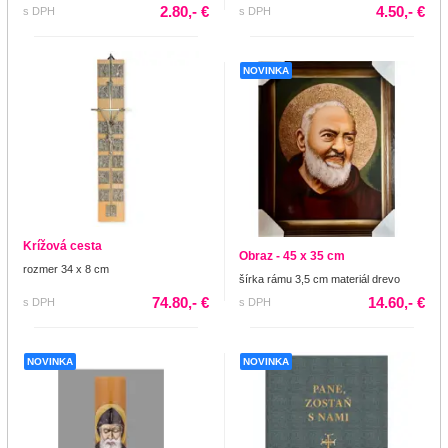
2.80,- €
4.50,- €
s DPH
s DPH
NOVINKA
Krížová cesta
Obraz - 45 x 35 cm
rozmer 34 x 8 cm
šírka rámu 3,5 cm materiál drevo
74.80,- €
14.60,- €
s DPH
s DPH
NOVINKA
NOVINKA