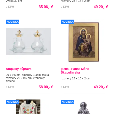
výška 30 cm
rozmery 23 x 18 x 2 cm
35.06,- €
49.20,- €
s DPH
s DPH
NOVINKA
NOVINKA
Ampulky súprava
Ikona - Panna Mária
Škapuliarska
20 x 9,5 cm, ampulky 100 ml tacka
rozmery 20 x 9,5 cm, vrchnaky
rozmery 23 x 18 x 2 cm
zlatené
58.00,- €
49.20,- €
s DPH
s DPH
NOVINKA
NOVINKA