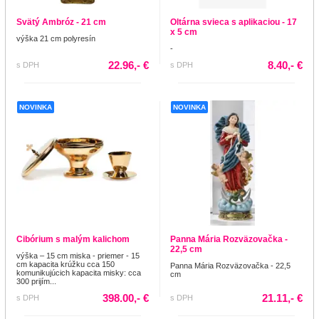
Svätý Ambróz - 21 cm
Oltárna svieca s aplikaciou - 17
x 5 cm
výška 21 cm polyresín
-
22.96,- €
8.40,- €
s DPH
s DPH
NOVINKA
NOVINKA
Cibórium s malým kalichom
Panna Mária Rozväzovačka -
22,5 cm
výška – 15 cm miska - priemer - 15
cm kapacita krúžku cca 150
Panna Mária Rozväzovačka - 22,5
komunikujúcich kapacita misky: cca
cm
300 prijím...
398.00,- €
21.11,- €
s DPH
s DPH