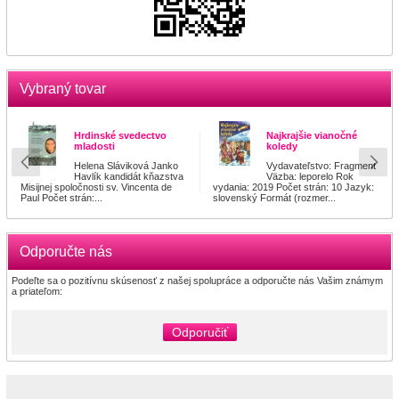
Vybraný tovar
Hrdinské svedectvo
Najkrajšie vianočné
mladosti
koledy
Helena Sláviková Janko
Vydavateľstvo: Fragment
Havlík kandidát kňazstva
Väzba: leporelo Rok
Misijnej spoločnosti sv. Vincenta de
vydania: 2019 Počet strán: 10 Jazyk:
Paul Počet strán:...
slovenský Formát (rozmer...
Odporučte nás
Podeľte sa o pozitívnu skúsenosť z našej spolupráce a odporučte nás Vašim známym
a priateľom:
Odporučiť