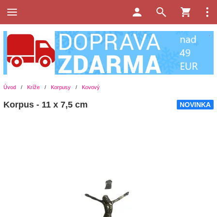
Úvod
/
Kríže
/
Korpusy
/
Kovový
Korpus - 11 x 7,5 cm
NOVINKA