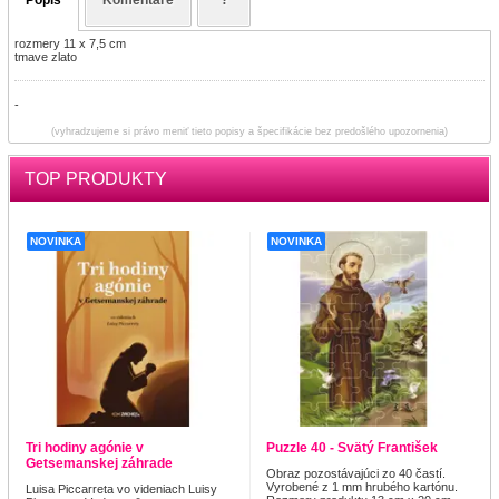
rozmery 11 x 7,5 cm
tmave zlato
-
(vyhradzujeme si právo meniť tieto popisy a špecifikácie bez predošlého upozornenia)
TOP PRODUKTY
NOVINKA
NOVINKA
Tri hodiny agónie v
Puzzle 40 - Svätý František
Getsemanskej záhrade
Obraz pozostávajúci zo 40 častí.
Vyrobené z 1 mm hrubého kartónu.
Luisa Piccarreta vo videniach Luisy