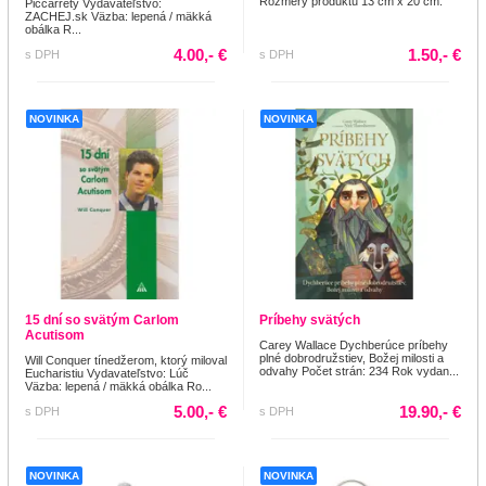
Rozmery produktu 13 cm x 20 cm.
Piccarrety Vydavateľstvo:
ZACHEJ.sk Väzba: lepená / mäkká
obálka R...
4.00,- €
1.50,- €
s DPH
s DPH
NOVINKA
NOVINKA
15 dní so svätým Carlom
Príbehy svätých
Acutisom
Carey Wallace Dychberúce príbehy
plné dobrodružstiev, Božej milosti a
Will Conquer tínedžerom, ktorý miloval
odvahy Počet strán: 234 Rok vydan...
Eucharistiu Vydavateľstvo: Lúč
Väzba: lepená / mäkká obálka Ro...
5.00,- €
19.90,- €
s DPH
s DPH
NOVINKA
NOVINKA