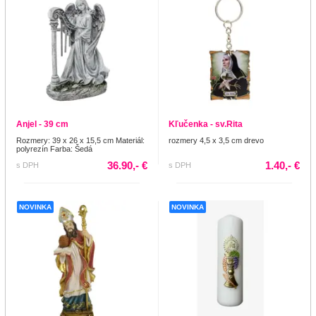
Anjel - 39 cm
Kľučenka - sv.Rita
Rozmery: 39 x 26 x 15,5 cm Materiál:
rozmery 4,5 x 3,5 cm drevo
polyrezín Farba: Šedá
36.90,- €
1.40,- €
s DPH
s DPH
NOVINKA
NOVINKA