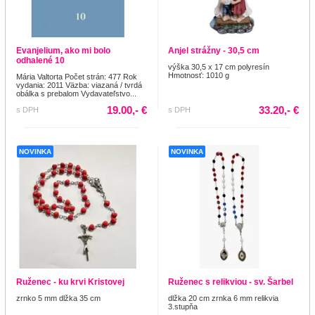
Evanjelium, ako mi bolo
Anjel strážny - 30,5 cm
odhalené 10
výška 30,5 x 17 cm polyresín
Hmotnosť: 1010 g
Mária Valtorta Počet strán: 477 Rok
vydania: 2011 Väzba: viazaná / tvrdá
obálka s prebalom Vydavateľstvo...
19.00,- €
33.20,- €
s DPH
s DPH
NOVINKA
NOVINKA
Ruženec - ku krvi Kristovej
Ruženec s relikviou - sv. Šarbel
zrnko 5 mm dlžka 35 cm
dlžka 20 cm zrnka 6 mm relikvia
3.stupňa