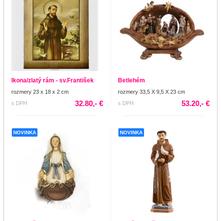
Ikona/zlatý rám - sv.František
Betlehém
rozmery 23 x 18 x 2 cm
rozmery 33,5 X 9,5 X 23 cm
32.80,- €
53.20,- €
s DPH
s DPH
NOVINKA
NOVINKA