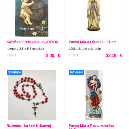
Kartička s relikviou - sv.ANTON
Panna Mária Lúrdska - 31 cm
rozmery 8,5 x 5,5 cm plast
výška 31 cm polyresín
2.00,- €
32.18,- €
s DPH
s DPH
NOVINKA
NOVINKA
Ruženec - ku krvi Kristovej
Panna Mária Rozväzovačka -