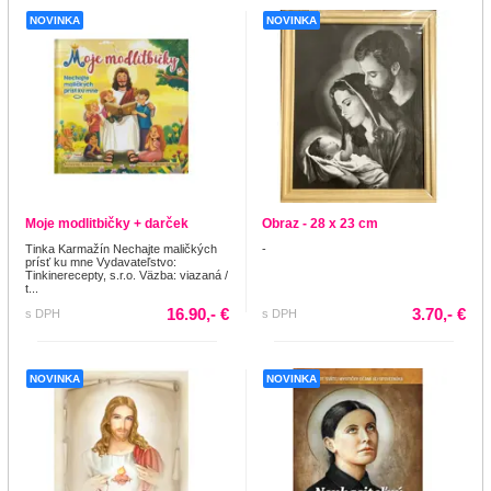
NOVINKA
NOVINKA
Moje modlitbičky + darček
Obraz - 28 x 23 cm
Tinka Karmažín Nechajte maličkých
-
prísť ku mne Vydavateľstvo:
Tinkinerecepty, s.r.o. Väzba: viazaná /
t...
16.90,- €
3.70,- €
s DPH
s DPH
NOVINKA
NOVINKA