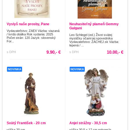
Vyslyš naše prosby, Pane
Neuhasiteľný plameň Gemmy
Galgani
Vydavateľstvo: ZAEX Väzba: viazaná
/ tvrdá obálka Rok vydania: 2025
Leo Schlegel (ed.) Život svätej
Počet strán: 120 Jazyk: slovenský
mystičky očami jej spovedníka
For...
Vydavateľstvo: ZACHEJ.sk Väzba:
lepená / ...
9.90,- €
10.00,- €
s DPH
s DPH
NOVINKA
NOVINKA
Svätý František - 20 cm
Anjel strážny - 30,5 cm
výška 20 cm
výška 30,5 x 17 cm polyresín