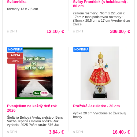
Svätenička
Svätý František (s holubicami) -
80 cm
rozmery 13 x 7,5 cm
celkom rozmery: 76cm x 22,5cm x
17cm z toho podstavec rozmery :
ť,5cm x 20,5 cm x 17 cm Vyrobené zo
živice. ...
12.10,- €
306.00,- €
s DPH
s DPH
NOVINKA
NOVINKA
AKCIA
-20%
Evanjelium na každý deň rok
Pražské Jezuliatko - 20 cm
2026
výčka 20 cm Vyrobené zo živicovej
hmoty.
Štefánia Beňová Vydavateľstvo: Bens
Väzba: lepená / mäkká obálka Rok
vydania: 2025 Počet strán: 376 Jaz...
3.84,- €
16.40,- €
s DPH
s DPH