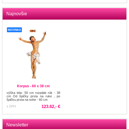
Najnovšie
NOVINKA
Korpus - 60 x 38 cm
výška tela- 50 cm rozpätie rúk - 38
cm Od špičky prsta na ruke , po
špičku prsta na nohe - 60 cm
123.62,- €
s DPH
Newsletter