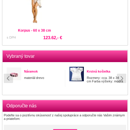
Korpus - 60 x 38 cm
123.62,- €
s DPH
Vybraný tovar
Náramok
Krstná košielka
materiál drevo
Rozmery: cca. 38 x 34
cm Farba výšivky: modrá
Odporučte nás
Podeľte sa o pozitívnu skúsenosť z našej spolupráce a odporučte nás Vašim známym
a priateľom: