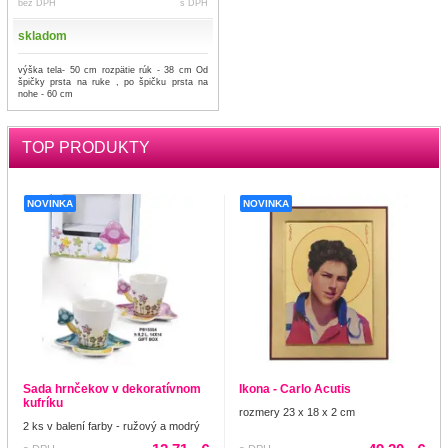
bez DPH
s DPH
skladom
výška tela- 50 cm rozpätie rúk - 38 cm Od
špičky prsta na ruke , po špičku prsta na
nohe - 60 cm
TOP PRODUKTY
NOVINKA
NOVINKA
Sada hrnčekov v dekoratívnom
Ikona - Carlo Acutis
kufríku
rozmery 23 x 18 x 2 cm
2 ks v balení farby - ružový a modrý