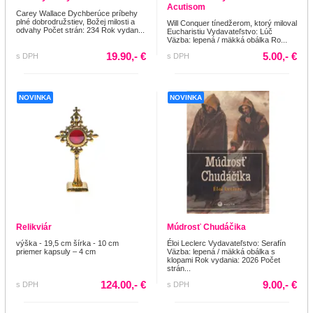
Acutisom
Carey Wallace Dychberúce príbehy
plné dobrodružstiev, Božej milosti a
Will Conquer tínedžerom, ktorý miloval
odvahy Počet strán: 234 Rok vydan...
Eucharistiu Vydavateľstvo: Lúč
Väzba: lepená / mäkká obálka Ro...
19.90,- €
5.00,- €
s DPH
s DPH
NOVINKA
NOVINKA
Relikviár
Múdrosť Chudáčika
výška - 19,5 cm šírka - 10 cm
Éloi Leclerc Vydavateľstvo: Serafín
priemer kapsuly – 4 cm
Väzba: lepená / mäkká obálka s
klopami Rok vydania: 2026 Počet
strán...
124.00,- €
9.00,- €
s DPH
s DPH