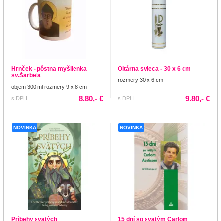
Hrnček - pôstna myšlienka
Oltárna svieca - 30 x 6 cm
sv.Šarbela
rozmery 30 x 6 cm
objem 300 ml rozmery 9 x 8 cm
8.80,- €
9.80,- €
s DPH
s DPH
NOVINKA
NOVINKA
Príbehy svätých
15 dní so svätým Carlom