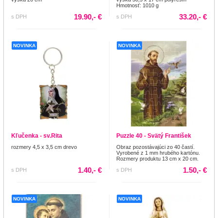
Hmotnosť: 1010 g
19.90,- €
33.20,- €
s DPH
s DPH
NOVINKA
NOVINKA
Kľučenka - sv.Rita
Puzzle 40 - Svätý František
rozmery 4,5 x 3,5 cm drevo
Obraz pozostávajúci zo 40 častí.
Vyrobené z 1 mm hrubého kartónu.
Rozmery produktu 13 cm x 20 cm.
1.40,- €
1.50,- €
s DPH
s DPH
NOVINKA
NOVINKA