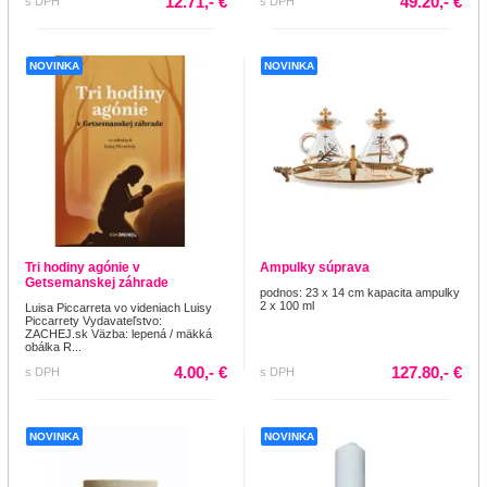
12.71,- €
49.20,- €
s DPH
s DPH
NOVINKA
NOVINKA
Tri hodiny agónie v
Ampulky súprava
Getsemanskej záhrade
podnos: 23 x 14 cm kapacita ampulky
2 x 100 ml
Luisa Piccarreta vo videniach Luisy
Piccarrety Vydavateľstvo:
ZACHEJ.sk Väzba: lepená / mäkká
obálka R...
4.00,- €
127.80,- €
s DPH
s DPH
NOVINKA
NOVINKA