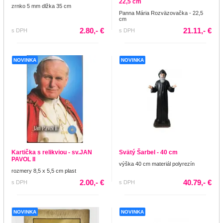
22,5 cm
zrnko 5 mm dlžka 35 cm
Panna Mária Rozväzovačka - 22,5
cm
2.80,- €
21.11,- €
s DPH
s DPH
NOVINKA
NOVINKA
Kartička s relikviou - sv.JAN
Svätý Šarbel - 40 cm
PAVOL II
výška 40 cm materiál polyrezín
rozmery 8,5 x 5,5 cm plast
2.00,- €
40.79,- €
s DPH
s DPH
NOVINKA
NOVINKA