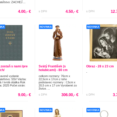
teľstvo: ZACHEJ....
4.00,- €
4.50,- €
12.
s DPH
s DPH
NKA
NOVINKA
NOVINKA
 zostaň s nami /pre
Svätý František (s
Obraz - 28 x 23 cm
ích/
holubicami) - 80 cm
-
ravené vydanie
celkom rozmery: 76cm x
teľstvo: SSV Väzba:
22,5cm x 17cm z toho
á / tvrdá obálka Rok
podstavec rozmery : ť,5cm x
a: 2025 Počet strán:
20,5 cm x 17 cm Vyrobené zo
živice. ...
9.00,- €
306.00,- €
3.
s DPH
s DPH
NKA
NOVINKA
NOVINKA