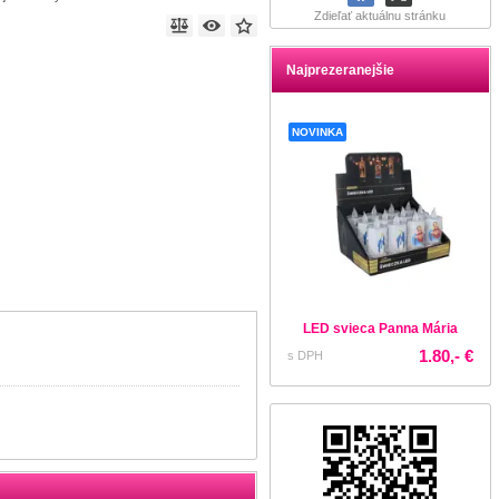
Zdieľať aktuálnu stránku
Najprezeranejšie
NOVINKA
LED svieca Panna Mária
1.80,- €
s DPH