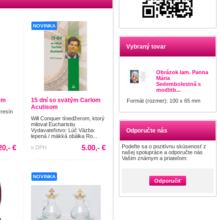
NOVINKA
Vybraný tovar
Obrázok lam. Panna
Mária
Sedembolestná s
modlitb...
 cm
15 dní so svätým Carlom
Formát (rozmer): 100 x 65 mm
Acutisom
yresín
Will Conquer tínedžerom, ktorý
miloval Eucharistiu
Vydavateľstvo: Lúč Väzba:
Odporučte nás
lepená / mäkká obálka Ro...
20,- €
5.00,- €
Podeľte sa o pozitívnu skúsenosť z
s DPH
našej spolupráce a odporučte nás
Vašim známym a priateľom:
NOVINKA
Odporučiť