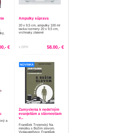
nie
Ampulky súprava
20 x 9,5 cm, ampulky 100 ml
tacka rozmery 20 x 9,5 cm,
m
vrchnaky zlatené
ky,
00,- €
58.00,- €
s DPH
NOVINKA
Zamyslenia k nedeľným
u
evanjeliám a slávnostiam
v...
žový a
František Trstenský Na
minútku s Božím slovom.
Vydavateľstvo: František