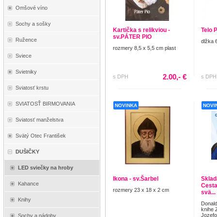
Omšové víno
Sochy a sošky
Kartička s relikviou -
Telo 
sv.PÁTER PIO
Ružence
dlžka 
rozmery 8,5 x 5,5 cm plast
Sviece
Svietniky
2.00,- €
s DPH
s DPH
Sviatosť krstu
SVIATOSŤ BIRMOVANIA
NOVINKA
NOVI
Sviatosť manželstva
Svätý Otec František
DUŠIČKY
LED sviečky na hroby
Ikona - sv.Šarbel
Sklad
Kahance
Cesta
rozmery 23 x 18 x 2 cm
svä...
Knihy
Donald
knihe 
Jozefov
Sochy a nádoby