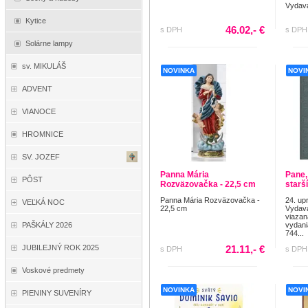
Vydava
Kytice
46.02,- €
s DPH
s DPH
Solárne lampy
sv. MIKULÁŠ
NOVINKA
NOVI
ADVENT
VIANOCE
HROMNICE
SV. JOZEF
Panna Mária
Pane,
PÔST
Rozväzovačka - 22,5 cm
starš
Panna Mária Rozväzovačka -
24. up
VEĽKÁ NOC
22,5 cm
Vydava
viazan
vydani
PAŠKÁLY 2026
744...
21.11,- €
JUBILEJNÝ ROK 2025
s DPH
s DPH
Voskové predmety
NOVINKA
NOVI
PIENINY SUVENÍRY