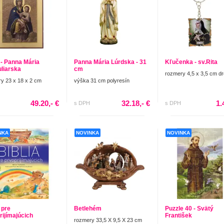
 - Panna Mária
Panna Mária Lúrdska - 31
Kľučenka - sv.Rita
liarska
cm
rozmery 4,5 x 3,5 cm d
y 23 x 18 x 2 cm
výška 31 cm polyresín
49.20,- €
32.18,- €
1.
s DPH
s DPH
NKA
NOVINKA
NOVINKA
 pre
Betlehém
Puzzle 40 - Svätý
rijímajúcich
František
rozmery 33,5 X 9,5 X 23 cm