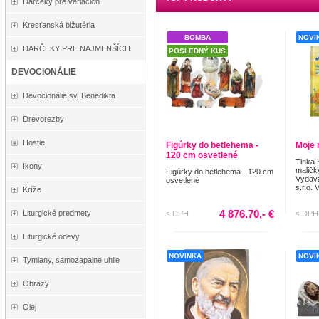
Darčeky pre veriacich
Kresťanská bižutéria
BOMBA
NOVI
DARČEKY PRE NAJMENŠÍCH
POSLEDNÝ KUS
DEVOCIONÁLIE
Devocionálie sv. Benedikta
Drevorezby
Hostie
Figúrky do betlehema -
Moje 
120 cm osvetlené
Tinka 
Ikony
maličk
Figúrky do betlehema - 120 cm
Vydava
osvetlené
s.r.o. 
Kríže
4 876.70,- €
Liturgické predmety
s DPH
s DPH
Liturgické odevy
NOVINKA
NOVI
Tymiany, samozapalne uhlie
Obrazy
Olej