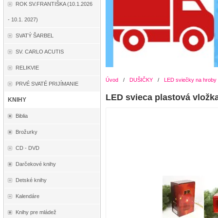
ROK SV.FRANTIŠKA (10.1.2026
- 10.1. 2027)
SVATÝ ŠARBEL
SV. CARLO ACUTIS
RELIKVIE
Úvod
/
DUŠIČKY
/
LED sviečky na hroby
PRVÉ SVATÉ PRIJÍMANIE
LED svieca plastová vlož
KNIHY
Biblia
Brožurky
CD - DVD
Darčekové knihy
Detské knihy
Kalendáre
Knihy pre mládež