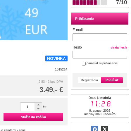
7
/
10
Prihlásenie
E-mail
Heslo
strata hesla
NOVINKA
pamätať si prihlásenie
1015214
Registrácia
Prihlásiť
2.83,- €
bez DPH
3.49,- €
Dnes je
nedeľa
11:28
ks
9. august 2026
meniny má
Ľubomíra
Vložiť do košíka
 je zarátaný v cene