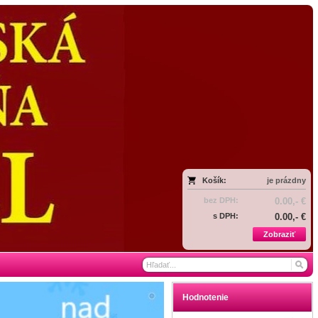
Košík:
je prázdny
bez DPH:
0.00,- €
s DPH:
0.00,- €
Zobraziť
Hodnotenie