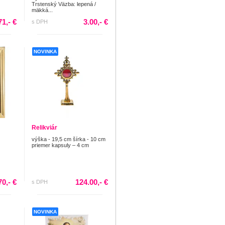
Trstenský Väzba: lepená /
mäkká...
71,- €
3.00,- €
s DPH
NOVINKA
Relikviár
výška - 19,5 cm šírka - 10 cm
priemer kapsuly – 4 cm
70,- €
124.00,- €
s DPH
NOVINKA