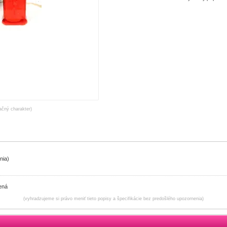
račný charakter)
nia)
vená
(vyhradzujeme si právo meniť tieto popisy a špecifikácie bez predošlého upozornenia)