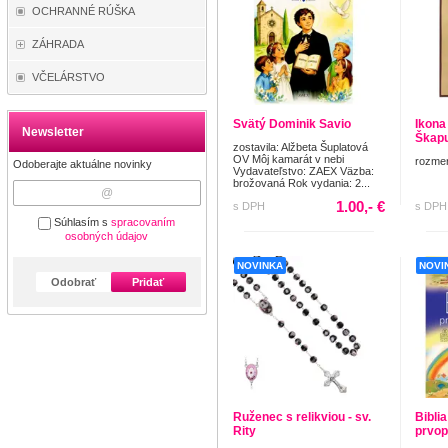
OCHRANNÉ RÚŠKA
ZÁHRADA
VČELÁRSTVO
Svätý Dominik Savio
Ikona
Newsletter
Škapu
zostavila: Alžbeta Šuplatová
OV Môj kamarát v nebi
rozmer
Odoberajte aktuálne novinky
Vydavateľstvo: ZAEX Väzba:
brožovaná Rok vydania: 2...
1.00,- €
s DPH
s DPH
Súhlasím s
spracovaním
osobných údajov
NOVINKA
NOVI
Odobrať
Pridať
Ruženec s relikviou - sv.
Biblia
Rity
prvop