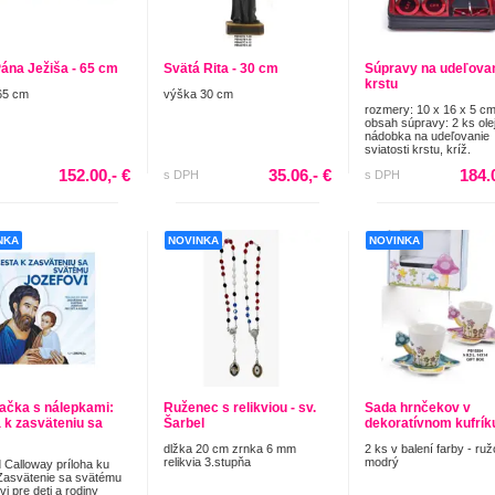
Pána Ježiša - 65 cm
Svätá Rita - 30 cm
Súpravy na udeľova
krstu
65 cm
výška 30 cm
rozmery: 10 x 16 x 5 c
obsah súpravy: 2 ks olej
nádobka na udeľovanie
sviatosti krstu, kríž.
152.00,- €
35.06,- €
184.
s DPH
s DPH
NKA
NOVINKA
NOVINKA
ačka s nálepkami:
Ruženec s relikviou - sv.
Sada hrnčekov v
 k zasväteniu sa
Šarbel
dekoratívnom kufrík
dlžka 20 cm zrnka 6 mm
2 ks v balení farby - ru
relikvia 3.stupňa
modrý
 Calloway príloha ku
Zasvätenie sa svätému
i pre deti a rodiny