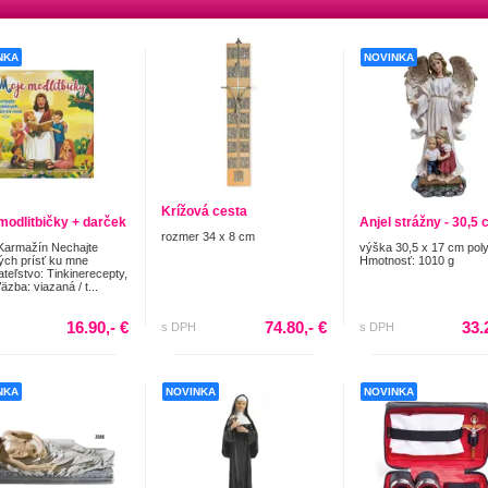
NKA
NOVINKA
Krížová cesta
modlitbičky + darček
Anjel strážny - 30,5
rozmer 34 x 8 cm
Karmažín Nechajte
výška 30,5 x 17 cm pol
ých prísť ku mne
Hmotnosť: 1010 g
teľstvo: Tinkinerecepty,
Väzba: viazaná / t...
16.90,- €
74.80,- €
33.
s DPH
s DPH
NKA
NOVINKA
NOVINKA