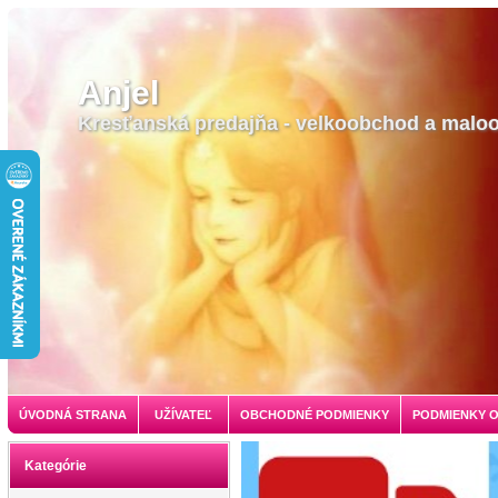
Anjel
Kresťanská predajňa - velkoobchod a malo
ÚVODNÁ STRANA
UŽÍVATEĽ
OBCHODNÉ PODMIENKY
PODMIENKY 
Kategórie