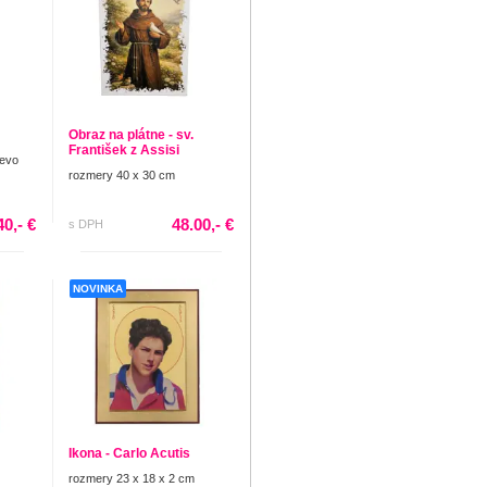
Obraz na plátne - sv.
František z Assisi
revo
rozmery 40 x 30 cm
40,- €
48.00,- €
s DPH
NOVINKA
Ikona - Carlo Acutis
rozmery 23 x 18 x 2 cm