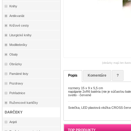
Knihy
Antikvariát
Križové cesty
Liturgické knihy
Modlitebníky
Obaly
(obrázky majú len ilust
Obrázky
Pamätné listy
Popis
Komentáre
?
Pozdravy
rozmery 15 x 9 x 5,5 cm
napájanie 2xR6 batéria (nie je súčasťou bale
Pohľadnice
svetlo - červené
Ružencové kartičky
Sviečka, LED plastová vložka CROSS čer
DARČEKY
Anjeli
TOP PRODUKTY