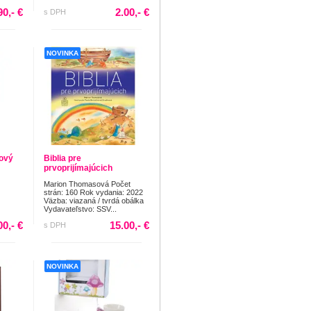
90,- €
2.00,- €
s DPH
NOVINKA
dový
Biblia pre
prvoprijímajúcich
Marion Thomasová Počet
strán: 160 Rok vydania: 2022
Väzba: viazaná / tvrdá obálka
Vydavateľstvo: SSV...
00,- €
15.00,- €
s DPH
NOVINKA