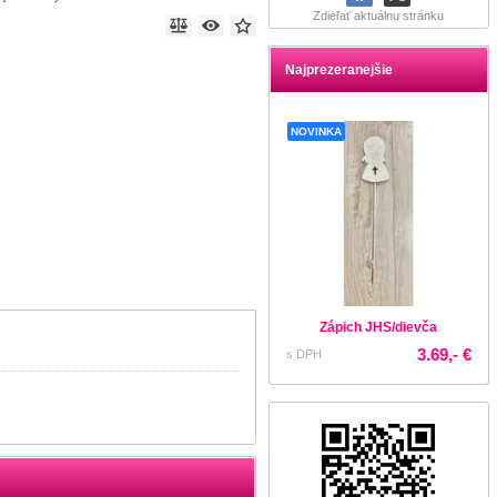
Zdieľať aktuálnu stránku
Najprezeranejšie
NOVINKA
Zápich JHS/dievča
3.69,- €
s DPH