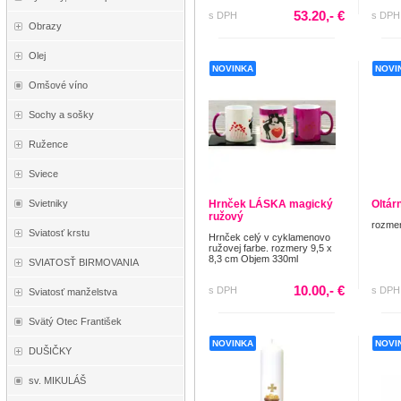
53.20,- €
s DPH
s DPH
Obrazy
Olej
NOVINKA
NOVI
Omšové víno
Sochy a sošky
Ružence
Sviece
Hrnček LÁSKA magický
Oltár
Svietniky
ružový
rozmer
Sviatosť krstu
Hrnček celý v cyklamenovo
ružovej farbe. rozmery 9,5 x
8,3 cm Objem 330ml
SVIATOSŤ BIRMOVANIA
10.00,- €
s DPH
s DPH
Sviatosť manželstva
Svätý Otec František
NOVINKA
NOVI
DUŠIČKY
sv. MIKULÁŠ