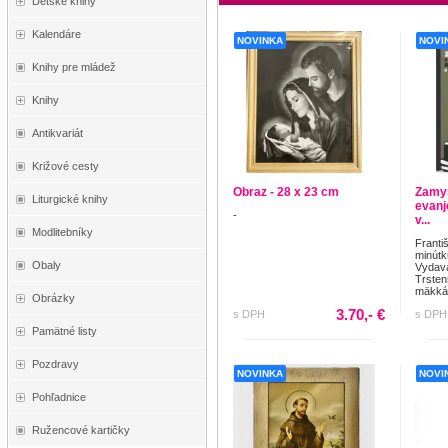
Detské knihy
Kalendáre
NOVINKA
NOVI
Knihy pre mládež
Knihy
Antikvariát
Križové cesty
Obraz - 28 x 23 cm
Zamys
Liturgické knihy
evanj
-
v...
Modlitebníky
Franti
minútk
Obaly
Vydava
Trsten
mäkká.
Obrázky
3.70,- €
s DPH
s DPH
Pamätné listy
Pozdravy
NOVINKA
NOVI
Pohľadnice
Ružencové kartičky