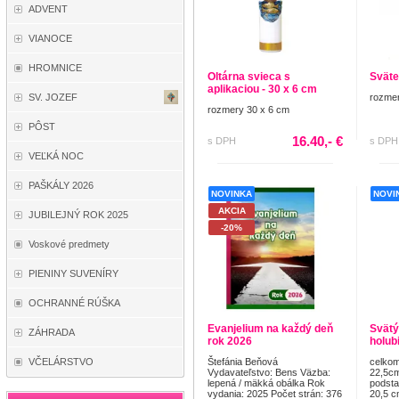
ADVENT
VIANOCE
HROMNICE
Oltárna svieca s
Sväte
aplikaciou - 30 x 6 cm
SV. JOZEF
rozmer
rozmery 30 x 6 cm
PÔST
16.40,- €
s DPH
s DPH
VEĽKÁ NOC
PAŠKÁLY 2026
NOVINKA
NOVI
AKCIA
JUBILEJNÝ ROK 2025
-20%
Voskové predmety
PIENINY SUVENÍRY
OCHRANNÉ RÚŠKA
Evanjelium na každý deň
Svätý
ZÁHRADA
rok 2026
holub
Štefánia Beňová
celkom
VČELÁRSTVO
Vydavateľstvo: Bens Väzba:
22,5cm
lepená / mäkká obálka Rok
podsta
vydania: 2025 Počet strán: 376
20,5 c