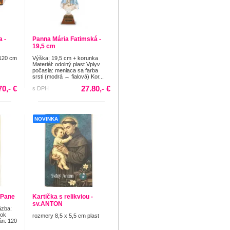
 -
Panna Mária Fatimská -
19,5 cm
 120 cm
Výška: 19,5 cm + korunka
Materiál: odolný plast Vplyv
počasia: meniaca sa farba
srsti (modrá ↔ fialová) Kor...
70,- €
27.80,- €
s DPH
NOVINKA
 Pane
Kartička s relikviou -
sv.ANTON
äzba:
Rok
rozmery 8,5 x 5,5 cm plast
án: 120