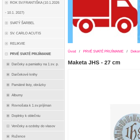
ROK SV.FRANTIŠKA (10.1.2026
- 10.1. 2027)
SVATÝ ŠARBEL
SV. CARLO ACUTIS
RELIKVIE
Úvod
/
PRVÉ SVATÉ PRIJÍMANIE
/
Dekor
PRVÉ SVATÉ PRIJÍMANIE
Maketa JHS - 27 cm
Darčeky a pamiatky na 1.sv. p.
Darčekové knihy
Pamätné listy, obrázky
Albumy
Rovnošata k 1.sv.príjíman
Doplnky k oblečniu
Venčeky a ozdoby do vlasov
Ružence