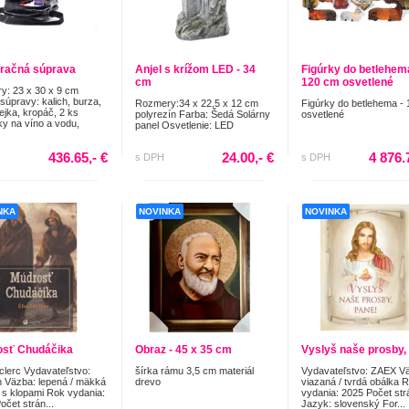
račná súprava
Anjel s krížom LED - 34
Figúrky do betlehema
cm
120 cm osvetlené
y: 23 x 30 x 9 cm
súpravy: kalich, burza,
Rozmery:34 x 22,5 x 12 cm
Figúrky do betlehema -
lejka, kropáč, 2 ks
polyrezín Farba: Šedá Solárny
osvetlené
y na víno a vodu,
panel Osvetlenie: LED
436.65,- €
24.00,- €
4 876.
s DPH
s DPH
NKA
NOVINKA
NOVINKA
sť Chudáčika
Obraz - 45 x 35 cm
Vyslyš naše prosby,
eclerc Vydavateľstvo:
šírka rámu 3,5 cm materiál
Vydavateľstvo: ZAEX V
n Väzba: lepená / mäkká
drevo
viazaná / tvrdá obálka 
 s klopami Rok vydania:
vydania: 2025 Počet str
očet strán...
Jazyk: slovenský For...