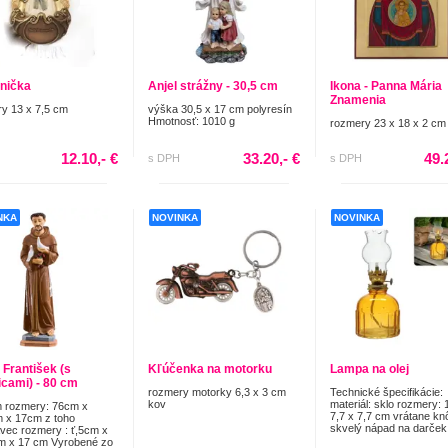
nička
Anjel strážny - 30,5 cm
Ikona - Panna Mária
Znamenia
y 13 x 7,5 cm
výška 30,5 x 17 cm polyresín
Hmotnosť: 1010 g
rozmery 23 x 18 x 2 cm
12.10,- €
33.20,- €
49.
s DPH
s DPH
NKA
NOVINKA
NOVINKA
 František (s
Kľúčenka na motorku
Lampa na olej
icami) - 80 cm
rozmery motorky 6,3 x 3 cm
Technické špecifikácie:
kov
materiál: sklo rozmery: 
 rozmery: 76cm x
7,7 x 7,7 cm vrátane kn
 x 17cm z toho
skvelý nápad na darček 
vec rozmery : ť,5cm x
m x 17 cm Vyrobené zo