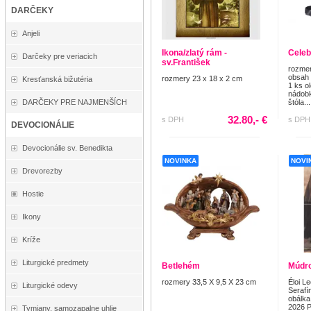
DARČEKY
Anjeli
Ikona/zlatý rám -
Celeb
Darčeky pre veriacich
sv.František
rozmer
obsah 
rozmery 23 x 18 x 2 cm
Kresťanská bižutéria
1 ks o
nádobk
DARČEKY PRE NAJMENŠÍCH
štóla...
32.80,- €
s DPH
s DPH
DEVOCIONÁLIE
Devocionálie sv. Benedikta
NOVINKA
NOVI
Drevorezby
Hostie
Ikony
Kríže
Liturgické predmety
Betlehém
Múdro
rozmery 33,5 X 9,5 X 23 cm
Éloi L
Liturgické odevy
Serafí
obálka
2026 P
Tymiany, samozapalne uhlie