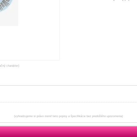
račný charakter)
(vyhradzujeme si právo meniť tieto popisy a špecifikácie bez predošlého upozornenia)