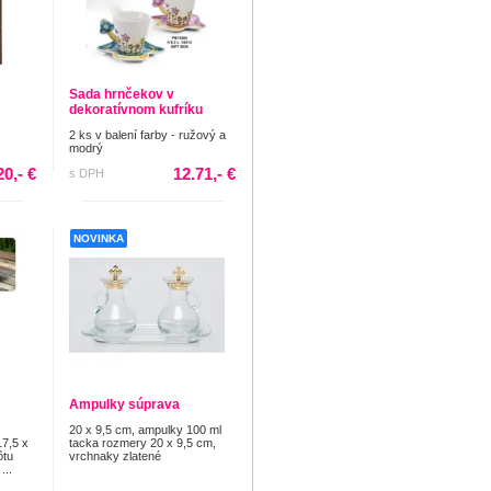
Sada hrnčekov v
dekoratívnom kufríku
2 ks v balení farby - ružový a
modrý
20,- €
12.71,- €
s DPH
NOVINKA
Ampulky súprava
20 x 9,5 cm, ampulky 100 ml
17,5 x
tacka rozmery 20 x 9,5 cm,
ôtu
vrchnaky zlatené
...