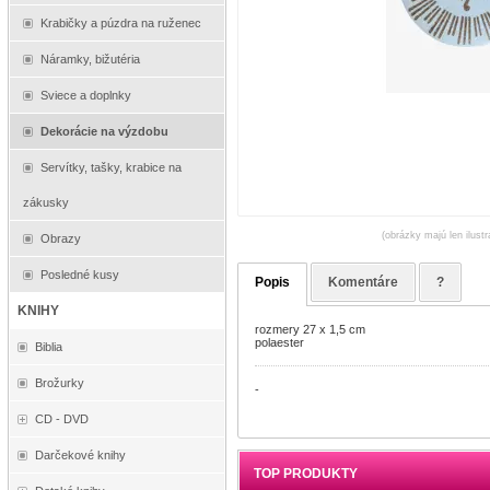
Krabičky a púzdra na ruženec
Náramky, bižutéria
Sviece a doplnky
Dekorácie na výzdobu
Servítky, tašky, krabice na
zákusky
(obrázky majú len ilust
Obrazy
Posledné kusy
Popis
Komentáre
?
KNIHY
rozmery 27 x 1,5 cm
polaester
Biblia
Brožurky
-
CD - DVD
Darčekové knihy
TOP PRODUKTY