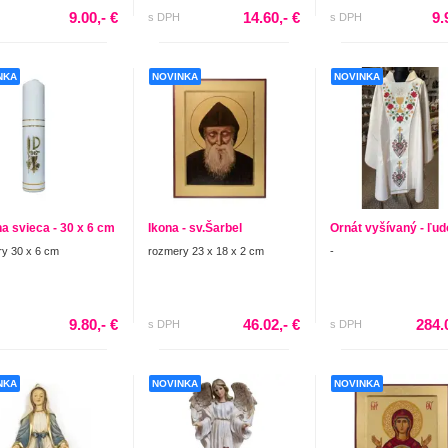
9.00,- €
14.60,- €
9.
s DPH
s DPH
NKA
NOVINKA
NOVINKA
na svieca - 30 x 6 cm
Ikona - sv.Šarbel
Ornát vyšívaný - ľu
y 30 x 6 cm
rozmery 23 x 18 x 2 cm
-
9.80,- €
46.02,- €
284.
s DPH
s DPH
NKA
NOVINKA
NOVINKA