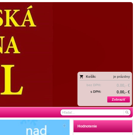
Košík:
je prázdny
bez DPH:
0.00,- €
s DPH:
0.00,- €
Zobraziť
Hodnotenie