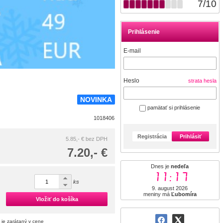
7
/
10
Prihlásenie
E-mail
Heslo
strata hesla
NOVINKA
pamätať si prihlásenie
1018406
Registrácia
Prihlásiť
5.85,- €
bez DPH
7.20,- €
Dnes je
nedeľa
11:17
ks
9. august 2026
meniny má
Ľubomíra
Vložiť do košíka
 je zarátaný v cene