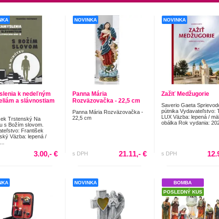
NKA
NOVINKA
NOVINKA
lenia k nedeľným
Panna Mária
Zažiť Medžugorie
eliám a slávnostiam
Rozväzovačka - 22,5 cm
Saverio Gaeta Sprievod
pútnika Vydavateľstvo: 
Panna Mária Rozväzovačka -
LUX Väzba: lepená / m
22,5 cm
šek Trstenský Na
obálka Rok vydania: 202
u s Božím slovom.
teľstvo: František
ský Väzba: lepená /
..
3.00,- €
21.11,- €
12.
s DPH
s DPH
NKA
NOVINKA
BOMBA
POSLEDNÝ KUS