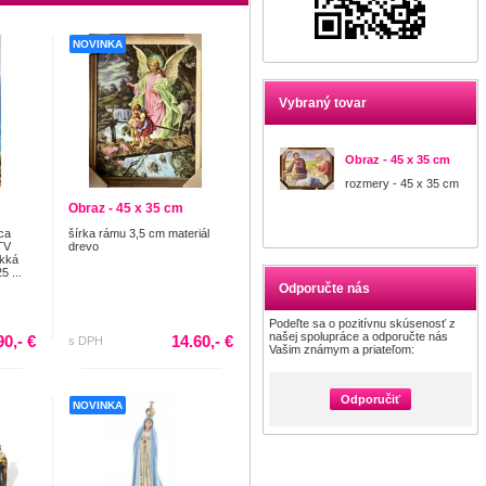
NOVINKA
Vybraný tovar
Obraz - 45 x 35 cm
rozmery - 45 x 35 cm
Obraz - 45 x 35 cm
ca
šírka rámu 3,5 cm materiál
TV
drevo
äkká
5 ...
Odporučte nás
Podeľte sa o pozitívnu skúsenosť z
našej spolupráce a odporučte nás
90,- €
14.60,- €
s DPH
Vašim známym a priateľom:
Odporučiť
NOVINKA