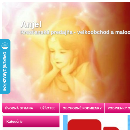
Anjel
Kresťanská predajňa - velkoobchod a malo
ÚVODNÁ STRANA
UŽÍVATEĽ
OBCHODNÉ PODMIENKY
PODMIENKY 
Kategórie