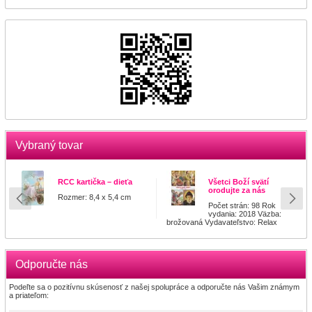
Vybraný tovar
RCC kartička – dieťa
Všetci Boží svätí
orodujte za nás
Rozmer: 8,4 x 5,4 cm
Počet strán: 98 Rok
vydania: 2018 Väzba:
brožovaná Vydavateľstvo: Relax
Odporučte nás
Podeľte sa o pozitívnu skúsenosť z našej spolupráce a odporučte nás Vašim známym
a priateľom: