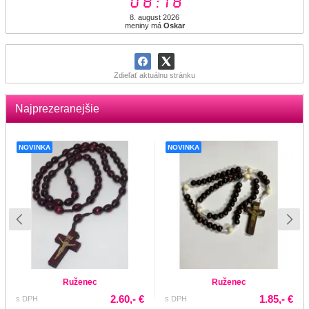
08:18
8. august 2026
meniny má
Oskar
Zdieľať aktuálnu stránku
Najprezeranejšie
NOVINKA
NOVINKA
Ruženec
Ruženec
2.60,- €
1.85,- €
s DPH
s DPH