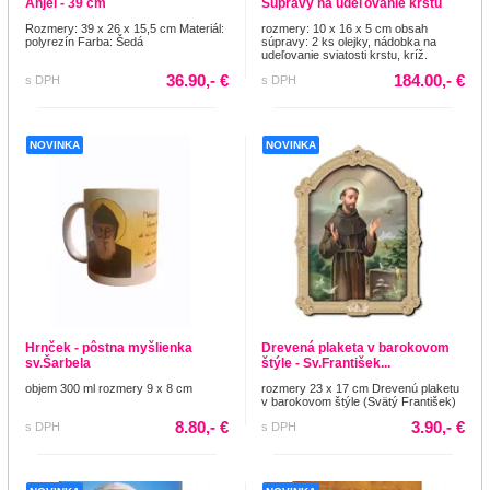
Anjel - 39 cm
Súpravy na udeľovanie krstu
Rozmery: 39 x 26 x 15,5 cm Materiál:
rozmery: 10 x 16 x 5 cm obsah
polyrezín Farba: Šedá
súpravy: 2 ks olejky, nádobka na
udeľovanie sviatosti krstu, kríž.
36.90,- €
184.00,- €
s DPH
s DPH
NOVINKA
NOVINKA
Hrnček - pôstna myšlienka
Drevená plaketa v barokovom
sv.Šarbela
štýle - Sv.František...
objem 300 ml rozmery 9 x 8 cm
rozmery 23 x 17 cm Drevenú plaketu
v barokovom štýle (Svätý František)
8.80,- €
3.90,- €
s DPH
s DPH