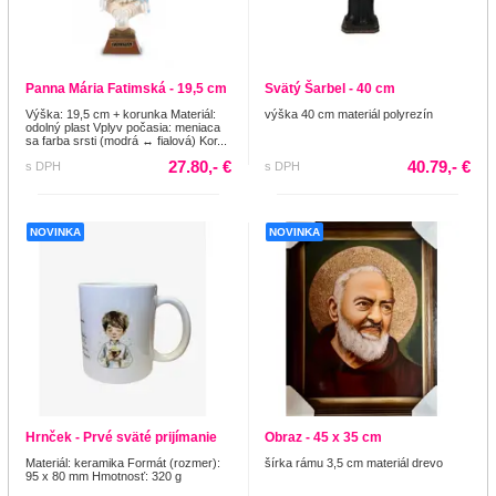
Panna Mária Fatimská - 19,5 cm
Svätý Šarbel - 40 cm
Výška: 19,5 cm + korunka Materiál:
výška 40 cm materiál polyrezín
odolný plast Vplyv počasia: meniaca
sa farba srsti (modrá ↔ fialová) Kor...
27.80,- €
40.79,- €
s DPH
s DPH
NOVINKA
NOVINKA
Hrnček - Prvé sväté prijímanie
Obraz - 45 x 35 cm
Materiál: keramika Formát (rozmer):
šírka rámu 3,5 cm materiál drevo
95 x 80 mm Hmotnosť: 320 g