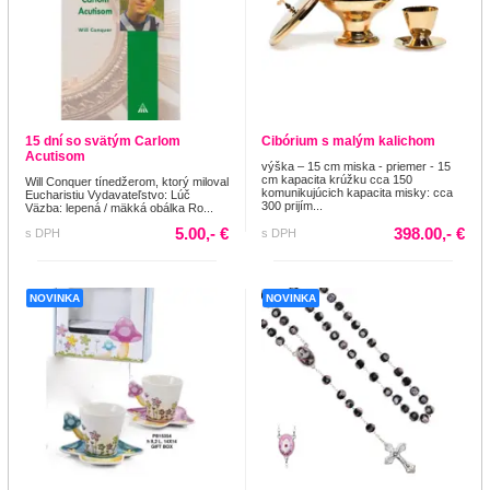
15 dní so svätým Carlom
Cibórium s malým kalichom
Acutisom
výška – 15 cm miska - priemer - 15
cm kapacita krúžku cca 150
Will Conquer tínedžerom, ktorý miloval
komunikujúcich kapacita misky: cca
Eucharistiu Vydavateľstvo: Lúč
300 prijím...
Väzba: lepená / mäkká obálka Ro...
5.00,- €
398.00,- €
s DPH
s DPH
NOVINKA
NOVINKA