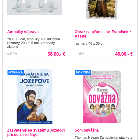
Ampulky súprava
Obraz na plátne - sv. František z
Assisi
20 x 9,5 cm, ampulky 100 ml tacka
rozmery 20 x 9,5 cm, vrchnaky
rozmery 40 x 30 cm
zlatené
58.00,- €
48.00,- €
s DPH
s DPH
NOVINKA
NOVINKA
Zasvätenie sa svätému Jozefovi
Som odvážna
pre deti a rodiny...
Thomas Nelson Zamyslenia, otázky a