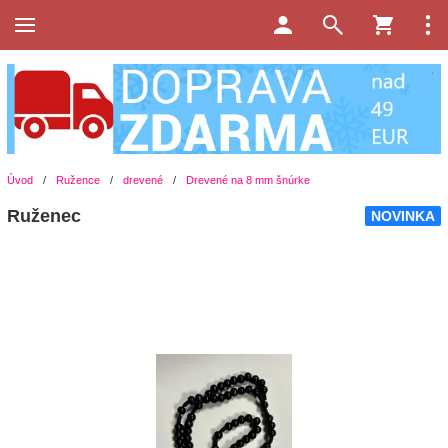
Úvod
/
Ružence
/
drevené
/
Drevené na 8 mm šnúrke
Ruženec
NOVINKA