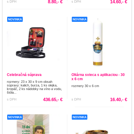
8.80,- €
14.60,- €
s DPH
s DPH
NOVINKA
NOVINKA
Celebračná súprava
Oltárna svieca s aplikaciou - 30
x 6 cm
rozmery: 23 x 30 x 9 cm obsah
súpravy: kalich, burza, 1 ks olejka,
rozmery 30 x 6 cm
kropáč, 2 ks nádobky na víno a vodu,
štóla...
436.65,- €
16.40,- €
s DPH
s DPH
NOVINKA
NOVINKA