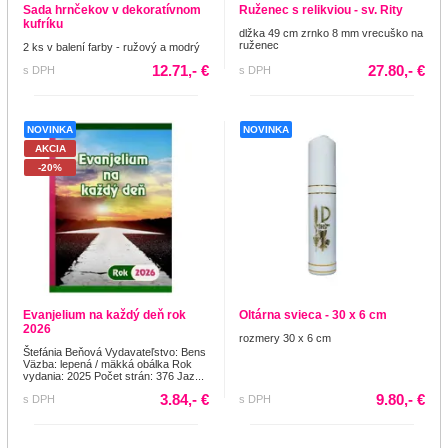
Sada hrnčekov v dekoratívnom
Ruženec s relikviou - sv. Rity
kufríku
dlžka 49 cm zrnko 8 mm vrecuško na
ruženec
2 ks v balení farby - ružový a modrý
12.71,- €
27.80,- €
s DPH
s DPH
NOVINKA
NOVINKA
AKCIA
-20%
Evanjelium na každý deň rok
Oltárna svieca - 30 x 6 cm
2026
rozmery 30 x 6 cm
Štefánia Beňová Vydavateľstvo: Bens
Väzba: lepená / mäkká obálka Rok
vydania: 2025 Počet strán: 376 Jaz...
3.84,- €
9.80,- €
s DPH
s DPH