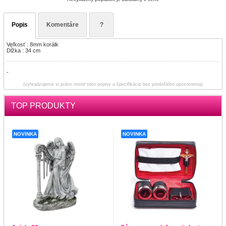
Popis
Komentáre
?
Veľkosť : 8mm korálk
Dĺžka : 34 cm
-
(vyhradzujeme si právo meniť tieto popisy a špecifikácie bez predošlého upozornenia)
TOP PRODUKTY
NOVINKA
NOVINKA