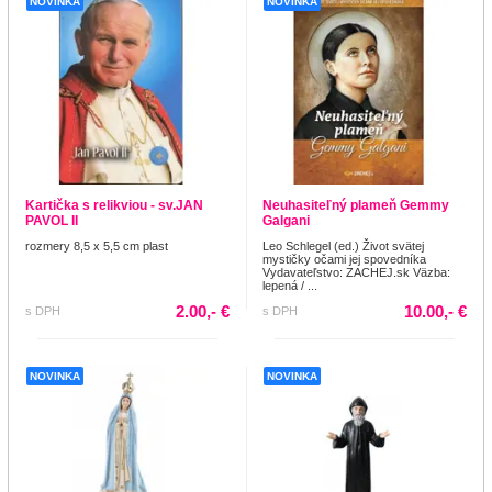
NOVINKA
NOVINKA
Kartička s relikviou - sv.JAN
Neuhasiteľný plameň Gemmy
PAVOL II
Galgani
rozmery 8,5 x 5,5 cm plast
Leo Schlegel (ed.) Život svätej
mystičky očami jej spovedníka
Vydavateľstvo: ZACHEJ.sk Väzba:
lepená / ...
2.00,- €
10.00,- €
s DPH
s DPH
NOVINKA
NOVINKA