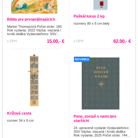
Paškál luxus 2 kg
Biblia pre prvoprijímajúcich
rozmery 80 x 6 cm biely
Marion Thomasová Počet strán: 160
Rok vydania: 2022 Väzba: viazaná /
tvrdá obálka Vydavateľstvo: SSV...
15.00,- €
62.00,- €
s DPH
s DPH
NOVINKA
Krížová cesta
Pane, zostaň s nami /pre
rozmer 34 x 8 cm
starších/
24. upravené vydanie Vydavateľstvo:
SSV Väzba: viazaná / tvrdá obálka
Rok vydania: 2025 Počet strán: 744...