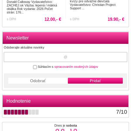
kvízy pre odvážne dievčatá
Donald Calloway Vydavateľstvo:
Vydavateľstvo: Christian Project
ZACHEJ.sk Väzba: lepená / mäkká
Support ...
obálka Rok vydania: 2026 Počet
strán: 176...
12.00,- €
19.90,- €
s DPH
s DPH
Newsletter
Odoberajte aktuálne novinky
Súhlasím s
spracovaním osobných údajov
Odobrať
Pridať
Hodnotenie
7
/
10
Dnes je
sobota