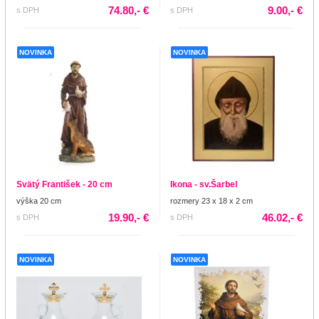
74.80,- €
9.00,- €
s DPH
s DPH
NOVINKA
NOVINKA
Svätý František - 20 cm
Ikona - sv.Šarbel
výška 20 cm
rozmery 23 x 18 x 2 cm
19.90,- €
46.02,- €
s DPH
s DPH
NOVINKA
NOVINKA