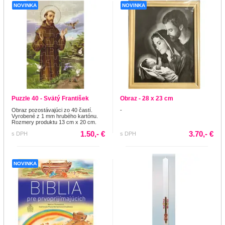
NOVINKA
NOVINKA
Puzzle 40 - Svätý František
Obraz - 28 x 23 cm
Obraz pozostávajúci zo 40 častí.
-
Vyrobené z 1 mm hrubého kartónu.
Rozmery produktu 13 cm x 20 cm.
1.50,- €
3.70,- €
s DPH
s DPH
NOVINKA