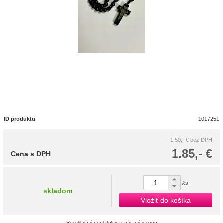
ID produktu
1017251
1.50,- €
bez DPH
1.85,- €
Cena s DPH
ks
skladom
Vložiť do košíka
Recyklačný poplatok je zarátaný v cene