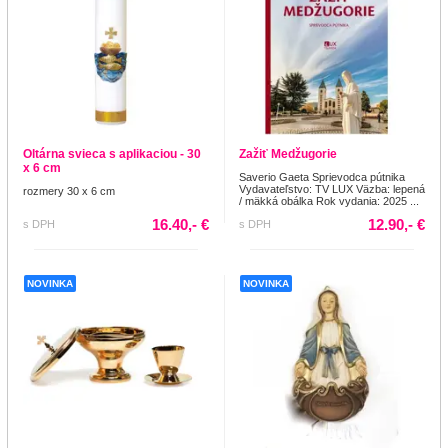
Oltárna svieca s aplikaciou - 30
Zažiť Medžugorie
x 6 cm
Saverio Gaeta Sprievodca pútnika
Vydavateľstvo: TV LUX Väzba: lepená
rozmery 30 x 6 cm
/ mäkká obálka Rok vydania: 2025 ...
16.40,- €
12.90,- €
s DPH
s DPH
NOVINKA
NOVINKA