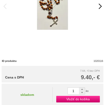
ID produktu
1020116
7.64,- €
bez DPH
9.40,- €
Cena s DPH
ks
skladom
Vložiť do košíka