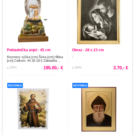
Pokladnička anjel - 45 cm
Obraz - 28 x 23 cm
Rozmery výška [cm] Šírka [cm] Hĺbka
-
[cm] Celkom. 44 28 18.5 Základňa ...
195.00,- €
3.70,- €
s DPH
s DPH
NOVINKA
NOVINKA