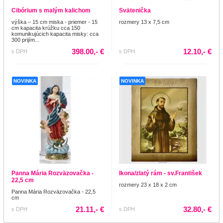
Cibórium s malým kalichom
Svätenička
výška – 15 cm miska - priemer - 15
rozmery 13 x 7,5 cm
cm kapacita krúžku cca 150
komunikujúcich kapacita misky: cca
300 prijím...
398.00,- €
12.10,- €
s DPH
s DPH
NOVINKA
NOVINKA
Panna Mária Rozväzovačka -
Ikona/zlatý rám - sv.František
22,5 cm
rozmery 23 x 18 x 2 cm
Panna Mária Rozväzovačka - 22,5
cm
21.11,- €
32.80,- €
s DPH
s DPH