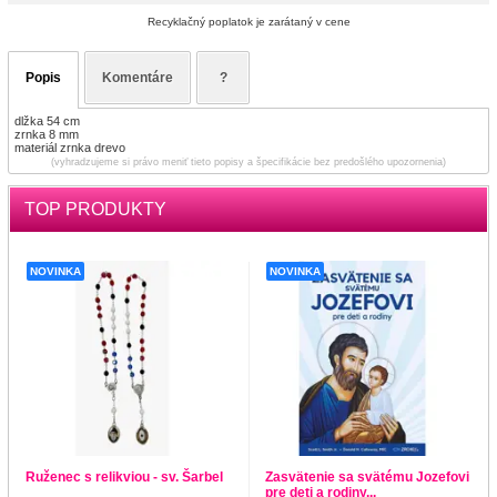
Recyklačný poplatok je zarátaný v cene
Popis
Komentáre
?
dlžka 54 cm
zrnka 8 mm
materiál zrnka drevo
(vyhradzujeme si právo meniť tieto popisy a špecifikácie bez predošlého upozornenia)
TOP PRODUKTY
NOVINKA
NOVINKA
Ruženec s relikviou - sv. Šarbel
Zasvätenie sa svätému Jozefovi
pre deti a rodiny...