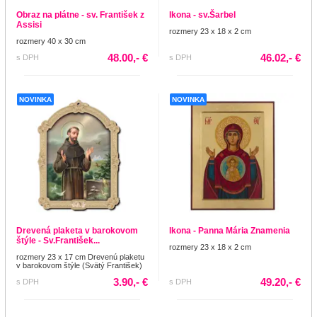
Obraz na plátne - sv. František z
Ikona - sv.Šarbel
Assisi
rozmery 23 x 18 x 2 cm
rozmery 40 x 30 cm
48.00,- €
46.02,- €
s DPH
s DPH
NOVINKA
NOVINKA
Drevená plaketa v barokovom
Ikona - Panna Mária Znamenia
štýle - Sv.František...
rozmery 23 x 18 x 2 cm
rozmery 23 x 17 cm Drevenú plaketu
v barokovom štýle (Svätý František)
3.90,- €
49.20,- €
s DPH
s DPH