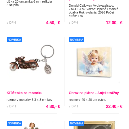
dlžka 20 cm zrnka 6 mm relikvia
3.stupňa
Donald Calloway Vydavateľstvo:
ZACHEJ.sk Väzba: lepená / mäkká
obálka Rok vydania: 2026 Počet
strán: 176...
4.50,- €
12.00,- €
s DPH
s DPH
NOVINKA
NOVINKA
Kľúčenka na motorku
Obraz na plátne - Anjel strážny
rozmery motorky 6,3 x 3 cm kov
rozmery 40 x 20 cm plátno
4.80,- €
22.40,- €
s DPH
s DPH
NOVINKA
NOVINKA