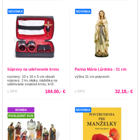
NOVINKA
NOVINKA
Súpravy na udeľovanie krstu
Panna Mária Lúrdska - 31 cm
rozmery: 10 x 16 x 5 cm obsah
výška 31 cm polyresín
súpravy: 2 ks olejky, nádobka na
udeľovanie sviatosti krstu, kríž.
184.00,- €
32.18,- €
s DPH
s DPH
BOMBA
NOVINKA
POSLEDNÝ KUS