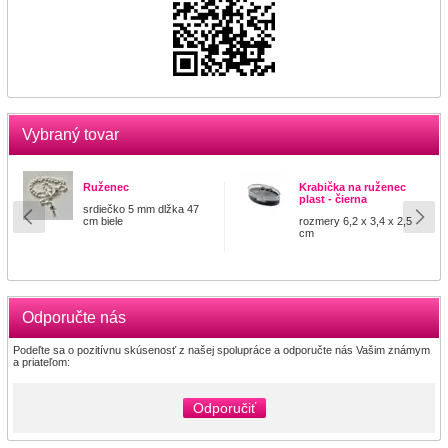
Vybraný tovar
Ruženec
Krabička na ruženec
plast - čierna
srdiečko 5 mm dlžka 47
cm biele
rozmery 6,2 x 3,4 x 2,5
cm
Odporučte nás
Podeľte sa o pozitívnu skúsenosť z našej spolupráce a odporučte nás Vašim známym
a priateľom:
Odporučiť