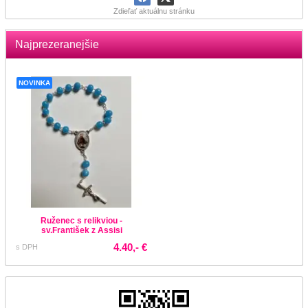
Zdieľať aktuálnu stránku
Najprezeranejšie
NOVINKA
Ruženec s relikviou -
sv.František z Assisi
4.40,- €
s DPH