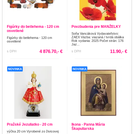
Figúrky do betlehema - 120 cm
Povzbudenia pre MANŽELKY
osvetlené
Soňa Vancáková Vydavateľstvo:
ZAEX Väzba: viazaná / tvrdá obálka
Figúrky do betlehema - 120 cm
Rok vydania: 2025 Počet strán: 176
osvetlené
Jaz...
4 876.70,- €
11.90,- €
s DPH
s DPH
NOVINKA
NOVINKA
Pražské Jezuliatko - 20 cm
Ikona - Panna Mária
Škapuliarska
výčka 20 cm Vyrobené zo živicovej