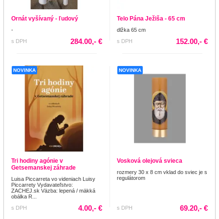
Ornát vyšívaný - ľudový
Telo Pána Ježiša - 65 cm
-
dlžka 65 cm
284.00,- €
152.00,- €
s DPH
s DPH
NOVINKA
NOVINKA
Tri hodiny agónie v
Vosková olejová svieca
Getsemanskej záhrade
rozmery 30 x 8 cm vklad do sviec je s
regulátorom
Luisa Piccarreta vo videniach Luisy
Piccarrety Vydavateľstvo:
ZACHEJ.sk Väzba: lepená / mäkká
obálka R...
4.00,- €
69.20,- €
s DPH
s DPH