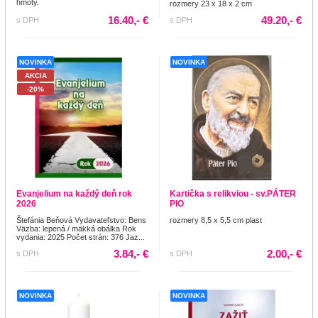
hmoty.
rozmery 23 x 18 x 2 cm
16.40,- €
49.20,- €
s DPH
s DPH
NOVINKA
NOVINKA
AKCIA
-20%
Evanjelium na každý deň rok
Kartička s relikviou - sv.PÁTER
2026
PIO
Štefánia Beňová Vydavateľstvo: Bens
rozmery 8,5 x 5,5 cm plast
Väzba: lepená / mäkká obálka Rok
vydania: 2025 Počet strán: 376 Jaz...
3.84,- €
2.00,- €
s DPH
s DPH
NOVINKA
NOVINKA