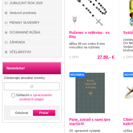
JUBILEJNÝ ROK 2025
Voskové predmety
PIENINY SUVENÍRY
OCHRANNÉ RÚŠKA
Ruženec s relikviou - sv.
Svätý
Rity
zostav
ZÁHRADA
OV Môj
dlžka 49 cm zrnko 8 mm
Vydava
vrecuško na ruženec
brožov
VČELÁRSTVO
27.80,- €
s DPH
s DPH
Newsletter
NOVINKA
NOVI
Odoberajte aktuálne novinky
Súhlasím s
spracovaním
osobných údajov
Odobrať
Pridať
Pane, zostaň s nami /pre
Cibór
starších/
kalic
24. upravené vydanie
výška 