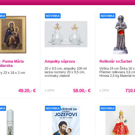
NKA
NOVINKA
NOVINKA
 - Panna Mária
Ampulky súprava
Relikviár sv.Šarbel
liarska
20 x 9,5 cm, ampulky 100 ml
Výška 24 cm Šírka 16 
tacka rozmery 20 x 9,5 cm,
Priemer relikviara 3,6 c
y 23 x 18 x 2 cm
vrchnaky zlatené
Hmota 2,5 kg Materiál 
49.20,- €
58.00,- €
710.
s DPH
s DPH
NKA
NOVINKA
NOVINKA