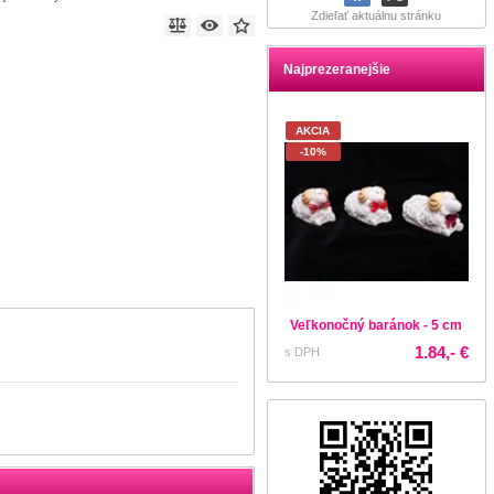
Zdieľať aktuálnu stránku
Najprezeranejšie
AKCIA
-10%
Veľkonočný baránok - 5 cm
1.84,- €
s DPH