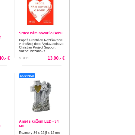
Srdce nám hovorí o Bohu
m
Papež František Rozlišovanie
v dnešnej dobe Vydavateľstvo:
Christian Project Support
Väzba: viazaná / t...
40,- €
13.90,- €
s DPH
NOVINKA
Anjel s krížom LED - 34
m
cm
Rozmery:34 x 22,5 x 12 cm