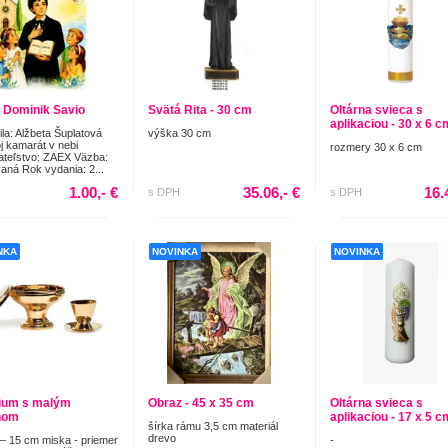
 Dominik Savio
Svätá Rita - 30 cm
Oltárna svieca s
aplikaciou - 30 x 6 c
ila: Alžbeta Šuplatová
výška 30 cm
 kamarát v nebi
rozmery 30 x 6 cm
teľstvo: ZAEX Väzba:
aná Rok vydania: 2...
1.00,- €
35.06,- €
16.
s DPH
s DPH
NKA
NOVINKA
NOVINKA
ium s malým
Obraz - 45 x 35 cm
Oltárna svieca s
hom
aplikaciou - 17 x 5 c
šírka rámu 3,5 cm materiál
drevo
– 15 cm miska - priemer
-