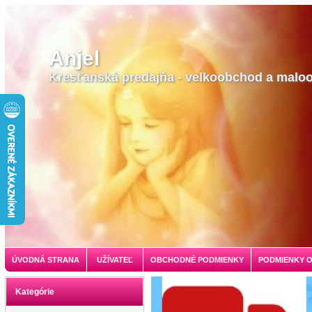
Anjel
Kresťanská predajňa - velkoobchod a malo
ÚVODNÁ STRANA
UŽÍVATEĽ
OBCHODNÉ PODMIENKY
PODMIENKY 
Kategórie