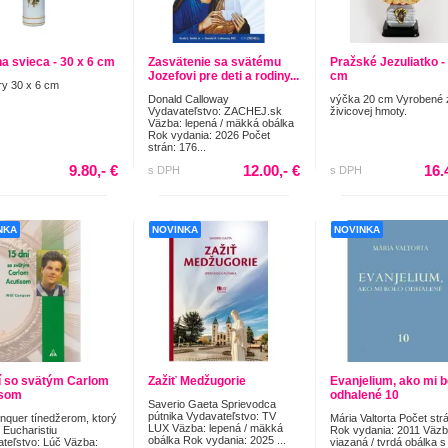
na svieca - 30 x 6 cm
Zasvätenie sa svätému
Pražské Jezuliatko -
Jozefovi pre deti a rodiny...
cm
y 30 x 6 cm
Donald Calloway
výčka 20 cm Vyrobené 
Vydavateľstvo: ZACHEJ.sk
živicovej hmoty.
Väzba: lepená / mäkká obálka
Rok vydania: 2026 Počet
strán: 176...
9.80,- €
12.00,- €
16.
s DPH
s DPH
NKA
NOVINKA
NOVINKA
í so svätým Carlom
Zažiť Medžugorie
Evanjelium, ako mi b
isom
odhalené 10
Saverio Gaeta Sprievodca
pútnika Vydavateľstvo: TV
onquer tínedžerom, ktorý
Mária Valtorta Počet str
LUX Väzba: lepená / mäkká
 Eucharistiu
Rok vydania: 2011 Väzb
obálka Rok vydania: 2025 ...
teľstvo: Lúč Väzba:
viazaná / tvrdá obálka s