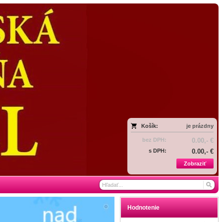
Košík:
je prázdny
bez DPH:
0.00,- €
s DPH:
0.00,- €
Zobraziť
Hodnotenie