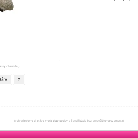
račný charakter)
táre
?
(vyhradzujeme si právo meniť tieto popisy a špecifikácie bez predošlého upozornenia)