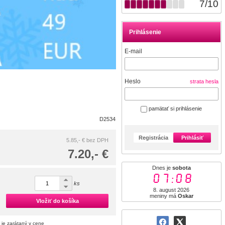
7
/
10
Prihlásenie
E-mail
Heslo
strata hesla
pamätať si prihlásenie
D2534
Registrácia
Prihlásiť
5.85,- €
bez DPH
7.20,- €
Dnes je
sobota
07:08
ks
8. august 2026
meniny má
Oskar
Vložiť do košíka
 je zarátaný v cene