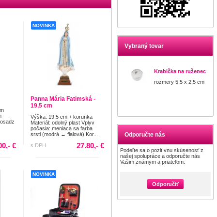
NOVINKA
Vybraný tovar
Krabička na ruženec
rozmery 5,5 x 2,5 cm
Panna Mária Fatimská -
19,5 cm
cm
m
Výška: 19,5 cm + korunka
mosadz
Materiál: odolný plast Vplyv
počasia: meniaca sa farba
srsti (modrá ↔ fialová) Kor...
Odporučte nás
00,- €
27.80,- €
s DPH
Podeľte sa o pozitívnu skúsenosť z
našej spolupráce a odporučte nás
Vašim známym a priateľom:
NOVINKA
Odporučiť