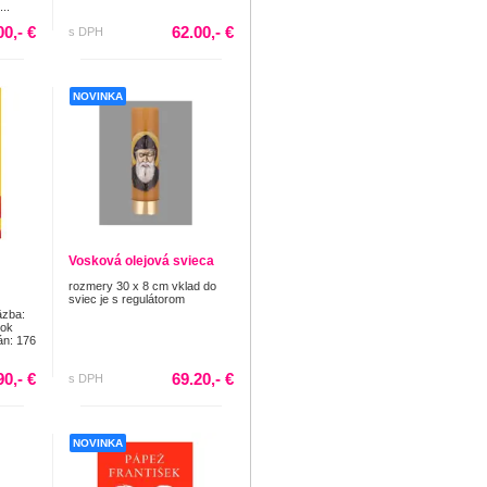
..
00,- €
62.00,- €
s DPH
NOVINKA
Vosková olejová svieca
rozmery 30 x 8 cm vklad do
sviec je s regulátorom
äzba:
Rok
án: 176
90,- €
69.20,- €
s DPH
NOVINKA