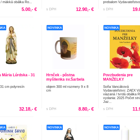
 / mäkká obálka Ro...
prebalom Vydavateľstvo.
5.00,- €
12.90,- €
19.
s DPH
s DPH
NKA
NOVINKA
NOVINKA
 Mária Lúrdska - 31
Hrnček - pôstna
Povzbudenia pre
myšlienka sv.Šarbela
MANŽELKY
31 cm polyresín
objem 300 ml rozmery 9 x 8
Soňa Vancáková
cm
Vydavateľstvo: ZAEX V
viazaná / tvrdá obálka 
vydania: 2025 Počet str
Jaz...
32.18,- €
8.80,- €
11.
s DPH
s DPH
NKA
NOVINKA
NOVINKA