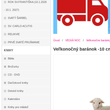
ROK SV.FRANTIŠKA (10.1.2026
- 10.1. 2027)
SVATÝ ŠARBEL
SV. CARLO ACUTIS
RELIKVIE
Úvod
/
VEĽKÁ NOC
/
Veľkonočne baránk
PRVÉ SVATÉ PRIJÍMANIE
Veľkonočný baránok -10 c
KNIHY
Biblia
Brožurky
CD - DVD
Darčekové knihy
Detské knihy
Kalendáre
Knihy pre mládež