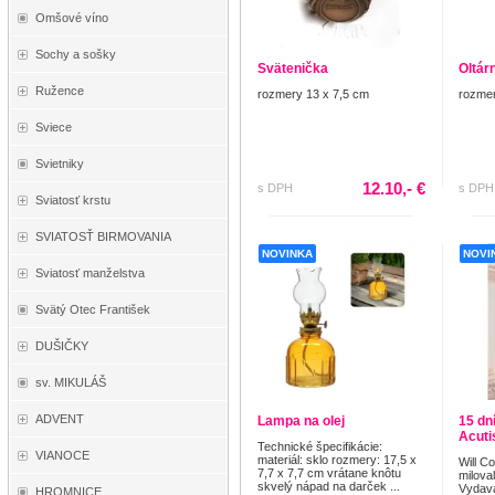
Omšové víno
Sochy a sošky
Svätenička
Oltár
Ružence
rozmery 13 x 7,5 cm
rozmer
Sviece
Svietniky
12.10,- €
s DPH
s DPH
Sviatosť krstu
SVIATOSŤ BIRMOVANIA
NOVINKA
NOVI
Sviatosť manželstva
Svätý Otec František
DUŠIČKY
sv. MIKULÁŠ
ADVENT
Lampa na olej
15 dn
Acut
Technické špecifikácie:
VIANOCE
materiál: sklo rozmery: 17,5 x
Will C
7,7 x 7,7 cm vrátane knôtu
miloval
skvelý nápad na darček ...
Vydava
HROMNICE