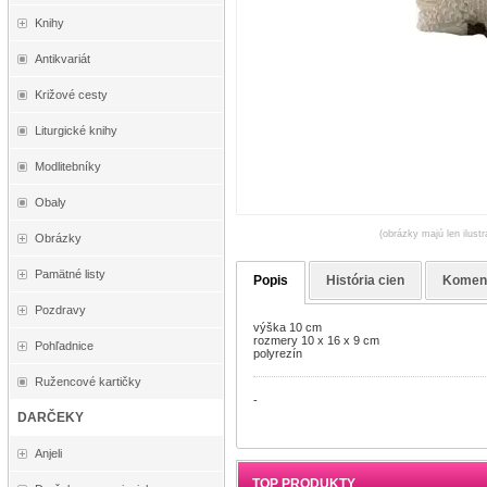
Knihy
Antikvariát
Križové cesty
Liturgické knihy
Modlitebníky
Obaly
(obrázky majú len ilust
Obrázky
Pamätné listy
Popis
História cien
Komen
Pozdravy
výška 10 cm
rozmery 10 x 16 x 9 cm
Pohľadnice
polyrezín
Ružencové kartičky
-
DARČEKY
Anjeli
TOP PRODUKTY