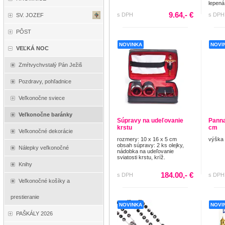
lepená
9.64,- €
s DPH
s DPH
SV. JOZEF
PÔST
NOVINKA
NOVI
VEĽKÁ NOC
Zmŕtvychvstalý Pán Ježiš
Pozdravy, pohľadnice
Veľkonočne sviece
Veľkonočne baránky
Súpravy na udeľovanie
Panna
krstu
cm
Veľkonočné dekorácie
rozmery: 10 x 16 x 5 cm
výška 
obsah súpravy: 2 ks olejky,
Nálepky veľkonočné
nádobka na udeľovanie
sviatosti krstu, kríž.
Knihy
184.00,- €
s DPH
s DPH
Veľkonočné košíky a
prestieranie
NOVINKA
NOVI
PAŠKÁLY 2026