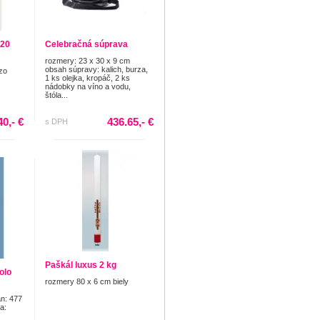
 20
Celebračná súprava
rozmery: 23 x 30 x 9 cm
obsah súpravy: kalich, burza,
zo
1 ks olejka, kropáč, 2 ks
nádobky na víno a vodu,
štóla...
40,- €
436.65,- €
s DPH
Paškál luxus 2 kg
olo
rozmery 80 x 6 cm biely
án: 477
a: