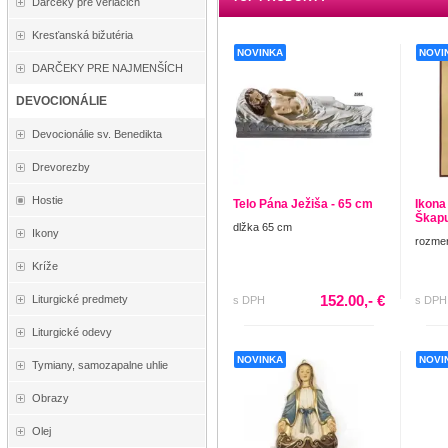
Darčeky pre veriacich
Kresťanská bižutéria
NOVINKA
NOVI
DARČEKY PRE NAJMENŠÍCH
DEVOCIONÁLIE
Devocionálie sv. Benedikta
Drevorezby
Hostie
Telo Pána Ježiša - 65 cm
Ikona
Škapu
dlžka 65 cm
Ikony
rozmer
Kríže
152.00,- €
Liturgické predmety
s DPH
s DPH
Liturgické odevy
NOVINKA
NOVI
Tymiany, samozapalne uhlie
Obrazy
Olej