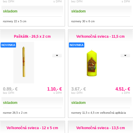
bez DPH
s DPH
bez DPH
s DPH
skladom
skladom
rozmery 22 x 5 cm
rozmery 30 x 6 cm
Paškálik - 26,5 x 2 cm
Veľkonočná svieca - 11,5 cm
NOVINKA
NOVINKA
0.89,- €
1.10,- €
3.67,- €
4.51,- €
bez DPH
s DPH
bez DPH
s DPH
skladom
skladom
rozmer 26,5 x 2 cm
rozmery 11,5 x 4,5 cm veľkonočná aplikácia
Veľkonočná svieca - 12 x 5 cm
Veľkonočná svieca - 13,5 cm