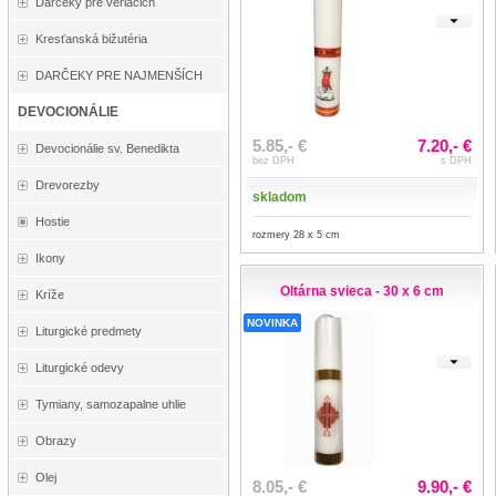
Darčeky pre veriacich
Kresťanská bižutéria
DARČEKY PRE NAJMENŠÍCH
DEVOCIONÁLIE
5.85,- €
7.20,- €
Devocionálie sv. Benedikta
bez DPH
s DPH
Drevorezby
skladom
Hostie
rozmery 28 x 5 cm
Ikony
Oltárna svieca - 30 x 6 cm
Kríže
NOVINKA
Liturgické predmety
Liturgické odevy
Tymiany, samozapalne uhlie
Obrazy
Olej
8.05,- €
9.90,- €