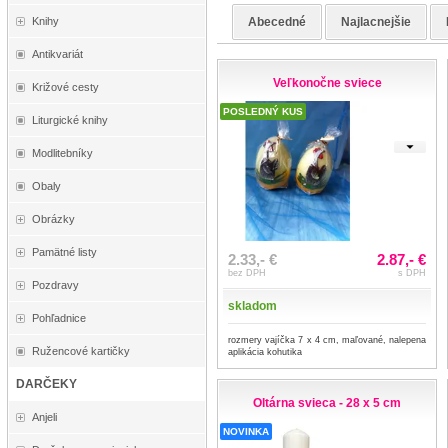
Abecedné
Najlacnejšie
Knihy
Antikvariát
Veľkonočne sviece
Križové cesty
POSLEDNÝ KUS
Liturgické knihy
Modlitebníky
Obaly
Obrázky
Pamätné listy
2.33,- €
2.87,- €
bez DPH
s DPH
Pozdravy
skladom
Pohľadnice
rozmery vajíčka 7 x 4 cm, maľované, nalepena
Ružencové kartičky
aplikácia kohutika
DARČEKY
Oltárna svieca - 28 x 5 cm
Anjeli
NOVINKA