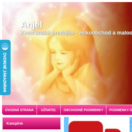
Anjel
Kresťanská predajňa - velkoobchod a malo
ÚVODNÁ STRANA
UŽÍVATEĽ
OBCHODNÉ PODMIENKY
PODMIENKY 
Kategórie