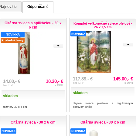
Najnovšie
Odporúčané
Oltárna svieca s aplikáciou - 30 x
Komplet veľkonočné sviece olejové -
6 cm
26 x 7,5 cm
NOVINKA
NOVINKA
Posledné kusy
117.89,- €
145.00,- €
14.80,- €
18.20,- €
bez DPH
s DPH
bez DPH
s DPH
skladom
skladom
olejová svieca plastová s regulovaným
rozmery 30 x 6 cm
posuvom knôta
Oltárna svieca - 30 x 6 cm
Oltárna svieca - 30 x 6 cm
NOVINKA
NOVINKA