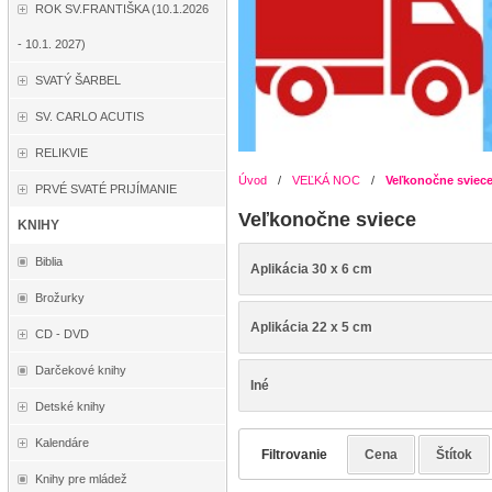
ROK SV.FRANTIŠKA (10.1.2026
- 10.1. 2027)
SVATÝ ŠARBEL
SV. CARLO ACUTIS
RELIKVIE
Úvod
/
VEĽKÁ NOC
/
Veľkonočne sviec
PRVÉ SVATÉ PRIJÍMANIE
Veľkonočne sviece
KNIHY
Biblia
Aplikácia 30 x 6 cm
Brožurky
Aplikácia 22 x 5 cm
CD - DVD
Darčekové knihy
Iné
Detské knihy
Kalendáre
Filtrovanie
Cena
Štítok
Knihy pre mládež