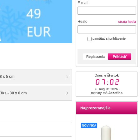
E-mail
Heslo
strata hesla
pamätať si prihlásenie
Registrácia
Prihlásiť
Dnes je
štvrtok
8 x 5 cm
07:02
6. august 2026
3ks - 30 x 6 cm
meniny má
Jozefína
Najprezeranejšie
NOVINKA