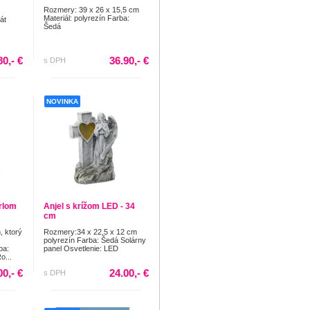
Rozmery: 39 x 26 x 15,5 cm
Materiál: polyrezín Farba:
át
Šedá
80,- €
36.90,- €
s DPH
NOVINKA
rlom
Anjel s krížom LED - 34
cm
, ktorý
Rozmery:34 x 22,5 x 12 cm
polyrezín Farba: Šedá Solárny
ba:
panel Osvetlenie: LED
o...
00,- €
24.00,- €
s DPH