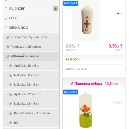
NOVINKA
SV. JOZEF
PÔST
VEĽKÁ NOC
Zmŕtvychvstalý Pán Ježiš
2.68,- €
3.30,- €
Pozdravy, pohľadnice
bez DPH
s DPH
Veľkonočne sviece
skladom
Aplikácia 30 x 6 cm
veľkosť 12 x 5 cm
Nálepka 30 x 6 cm
Veľkonočná svieca - 13,5 cm
Nálepka 28 x 5 cm
NOVINKA
Aplikácia 22 x 5 cm
Nálepka 22 x 5 cm
Komplety/3ks - 30 x 6 cm
Iné