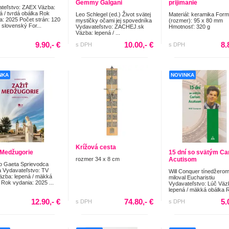
Gemmy Galgani
prijímanie
teľstvo: ZAEX Väzba:
á / tvrdá obálka Rok
Leo Schlegel (ed.) Život svätej
Materiál: keramika Form
a: 2025 Počet strán: 120
mystičky očami jej spovedníka
(rozmer): 95 x 80 mm
 slovenský For...
Vydavateľstvo: ZACHEJ.sk
Hmotnosť: 320 g
Väzba: lepená / ...
9.90,- €
10.00,- €
8.
s DPH
s DPH
NKA
NOVINKA
Krížová cesta
 Medžugorie
15 dní so svätým Ca
rozmer 34 x 8 cm
Acutisom
o Gaeta Sprievodca
a Vydavateľstvo: TV
Will Conquer tínedžerom
zba: lepená / mäkká
miloval Eucharistiu
 Rok vydania: 2025 ...
Vydavateľstvo: Lúč Väz
lepená / mäkká obálka R
12.90,- €
74.80,- €
5.
s DPH
s DPH