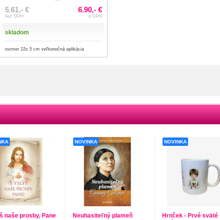
5.61,- €
6.90,- €
bez DPH
s DPH
skladom
rozmer 22x 5 cm veľkonočná aplikácia
NKA
NOVINKA
NOVINKA
š naše prosby, Pane
Neuhasiteľný plameň
Hrnček - Prvé sväté