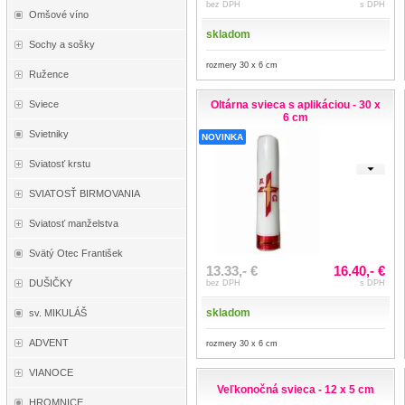
bez DPH
s DPH
Omšové víno
skladom
Sochy a sošky
rozmery 30 x 6 cm
Ružence
Oltárna svieca s aplikáciou - 30 x
Sviece
6 cm
Svietniky
NOVINKA
Sviatosť krstu
SVIATOSŤ BIRMOVANIA
Sviatosť manželstva
Svätý Otec František
13.33,- €
16.40,- €
DUŠIČKY
bez DPH
s DPH
skladom
sv. MIKULÁŠ
ADVENT
rozmery 30 x 6 cm
VIANOCE
Veľkonočná svieca - 12 x 5 cm
HROMNICE