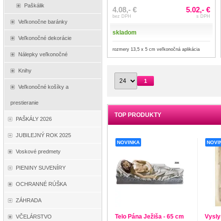
Paškálik
4.08,- €
5.02,- €
bez DPH
s DPH
Veľkonočne baránky
skladom
Veľkonočné dekorácie
rozmery 13,5 x 5 cm veľkonočná aplikácia
Nálepky veľkonočné
Knihy
1
Veľkonočné košíky a
prestieranie
TOP PRODUKTY
PAŠKÁLY 2026
JUBILEJNÝ ROK 2025
NOVINKA
NOVI
Voskové predmety
PIENINY SUVENÍRY
OCHRANNÉ RÚŠKA
ZÁHRADA
Telo Pána Ježiša - 65 cm
Vysly
VČELÁRSTVO