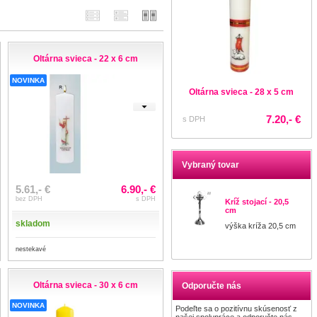
Oltárna svieca - 22 x 6 cm
NOVINKA
Oltárna svieca - 28 x 5 cm
7.20,- €
s DPH
Vybraný tovar
5.61,- €
6.90,- €
bez DPH
s DPH
Kríž stojací - 20,5
cm
skladom
výška kríža 20,5 cm
nestekavé
Oltárna svieca - 30 x 6 cm
Odporučte nás
NOVINKA
Podeľte sa o pozitívnu skúsenosť z