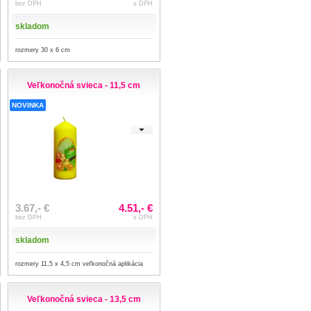
bez DPH
s DPH
skladom
rozmery 30 x 6 cm
Veľkonočná svieca - 11,5 cm
NOVINKA
3.67,- €
4.51,- €
bez DPH
s DPH
skladom
rozmery 11,5 x 4,5 cm veľkonočná aplikácia
Veľkonočná svieca - 13,5 cm