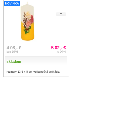
NOVINKA
4.08,- €
5.02,- €
bez DPH
s DPH
skladom
rozmery 13,5 x 5 cm veľkonočná aplikácia