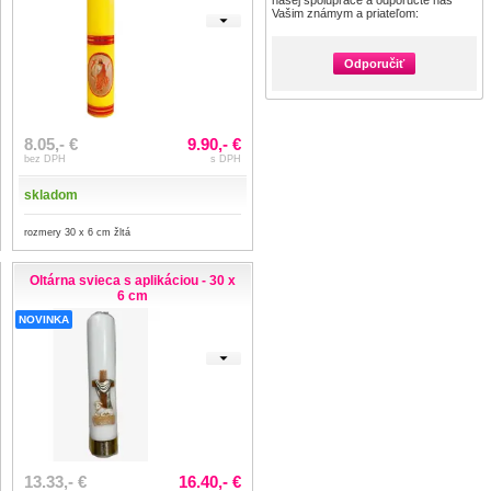
našej spolupráce a odporučte nás
Vašim známym a priateľom:
Odporučiť
8.05,- €
9.90,- €
bez DPH
s DPH
skladom
rozmery 30 x 6 cm žltá
Oltárna svieca s aplikáciou - 30 x
6 cm
NOVINKA
13.33,- €
16.40,- €