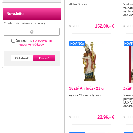
dlžka 65 cm
Vydava
viazan
vydani
Newsletter
Jazyk:
Odoberajte aktuálne novinky
152.00,- €
s DPH
s DPH
Súhlasím s
spracovaním
NOVINKA
NOVI
osobných údajov
Odobrať
Pridať
Svätý Ambróz - 21 cm
Zažiť
výška 21 cm polyresín
Saveri
pútnik
LUX Vä
obálka
22.96,- €
s DPH
s DPH