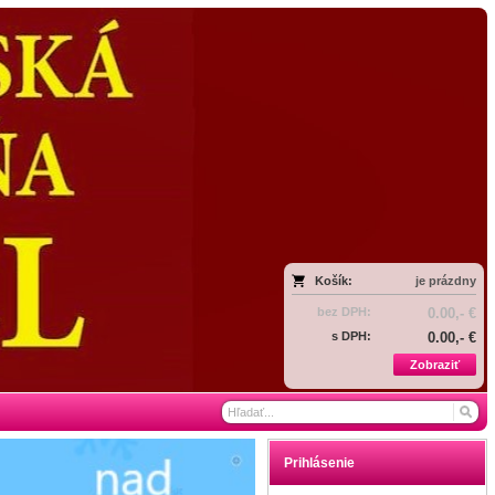
Košík:
je prázdny
bez DPH:
0.00,- €
s DPH:
0.00,- €
Zobraziť
Prihlásenie