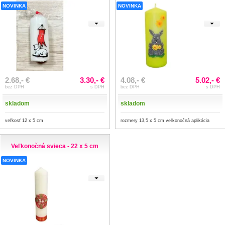
NOVINKA
NOVINKA
2.68,- €
3.30,- €
4.08,- €
5.02,- €
bez DPH
s DPH
bez DPH
s DPH
skladom
skladom
veľkosť 12 x 5 cm
rozmery 13,5 x 5 cm veľkonočná aplikácia
Veľkonočná svieca - 22 x 5 cm
NOVINKA