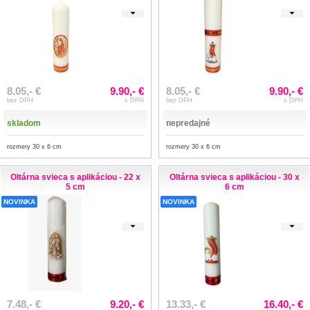
8.05,- €
9.90,- €
8.05,- €
9.90,- €
bez DPH
s DPH
bez DPH
s DPH
skladom
nepredajné
rozmery 30 x 6 cm
rozmery 30 x 6 cm
Oltárna svieca s aplikáciou - 22 x
Oltárna svieca s aplikáciou - 30 x
5 cm
6 cm
NOVINKA
NOVINKA
7.48,- €
9.20,- €
13.33,- €
16.40,- €