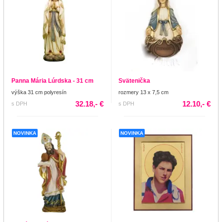
Panna Mária Lúrdska - 31 cm
Svätenička
výška 31 cm polyresín
rozmery 13 x 7,5 cm
32.18,- €
12.10,- €
s DPH
s DPH
NOVINKA
NOVINKA