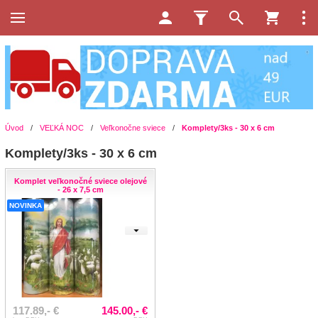
Úvod
/
VEĽKÁ NOC
/
Veľkonočne sviece
/
Komplety/3ks - 30 x 6 cm
Komplety/3ks - 30 x 6 cm
Komplet veľkonočné sviece olejové
- 26 x 7,5 cm
NOVINKA
117.89,- €
145.00,- €