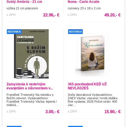
Svätý Ambróz - 21 cm
Ikona - Carlo Acutis
výška 21 cm polyresín
rozmery 23 x 18 x 2 cm
22.96,- €
49.20,- €
s DPH
s DPH
NOVINKA
NOVINKA
Zamyslenia k nedeľným
365 povzbudení KEĎ UŽ
evanjeliám a slávnostiam v...
NEVLÁDZEŠ
František Trstenský Na minútku s
Soňa Vancáková Vydavateľstvo:
Božím slovom. Vydavateľstvo:
ZAEX Väzba: viazaná / tvrdá obálka
František Trstenský Väzba: lepená /
Rok vydania: 2026 Počet strán: 400
mäkká...
Jaz...
3.00,- €
15.90,- €
s DPH
s DPH