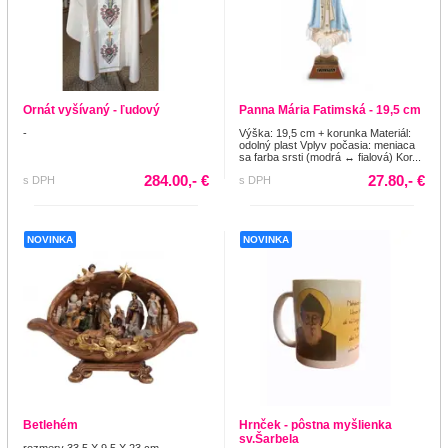
Ornát vyšívaný - ľudový
Panna Mária Fatimská - 19,5 cm
-
Výška: 19,5 cm + korunka Materiál:
odolný plast Vplyv počasia: meniaca
sa farba srsti (modrá ↔ fialová) Kor...
284.00,- €
27.80,- €
s DPH
s DPH
NOVINKA
NOVINKA
Betlehém
Hrnček - pôstna myšlienka
sv.Šarbela
rozmery 33,5 X 9,5 X 23 cm