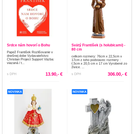
Srdce nám hovorí o Bohu
Svätý František (s holubicami) -
80 cm
Papež František Rozlišovanie v
dnešnej dobe Vydavateľstvo:
celkom rozmery: 76cm x 22,5cm x
Christian Project Support Väzba:
17cm z toho podstavec rozmery :
viazaná / t...
ť,5cm x 20,5 cm x 17 cm Vyrobené zo
živice. ...
13.90,- €
306.00,- €
s DPH
s DPH
NOVINKA
NOVINKA