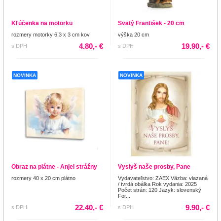
Kľúčenka na motorku
Svätý František - 20 cm
rozmery motorky 6,3 x 3 cm kov
výška 20 cm
4.80,- €
19.90,- €
s DPH
s DPH
NOVINKA
NOVINKA
Obraz na plátne - Anjel strážny
Vyslyš naše prosby, Pane
rozmery 40 x 20 cm plátno
Vydavateľstvo: ZAEX Väzba: viazaná
/ tvrdá obálka Rok vydania: 2025
Počet strán: 120 Jazyk: slovenský
For...
22.40,- €
9.90,- €
s DPH
s DPH