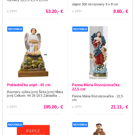
objem 300 ml rozmery 9 x 8 cm
53.20,- €
8.80,- €
s DPH
s DPH
NOVINKA
NOVINKA
Pokladnička anjel - 45 cm
Panna Mária Rozväzovačka -
22,5 cm
Rozmery výška [cm] Šírka [cm] Hĺbka
[cm] Celkom. 44 28 18.5 Základňa ...
Panna Mária Rozväzovačka - 22,5
cm
195.00,- €
21.11,- €
s DPH
s DPH
NOVINKA
NOVINKA