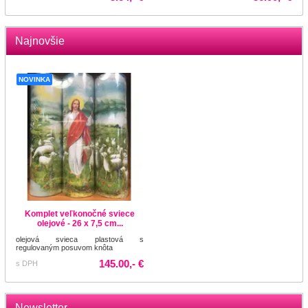
Najnovšie
NOVINKA
Komplet veľkonočné sviece
olejové - 26 x 7,5 cm...
olejová svieca plastová s
regulovaným posuvom knôta
145.00,- €
s DPH
Newsletter