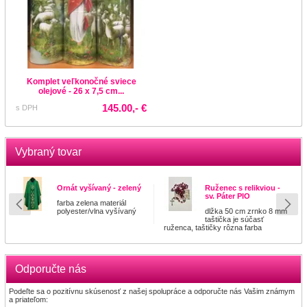
Komplet veľkonočné sviece
olejové - 26 x 7,5 cm...
145.00,- €
s DPH
Vybraný tovar
Ornát vyšívaný - zelený
Ruženec s relikviou -
sv. Páter PIO
farba zelena materiál
polyester/vlna vyšívaný
dlžka 50 cm zrnko 8 mm
taštička je súčasť
ruženca, taštičky rôzna farba
Odporučte nás
Podeľte sa o pozitívnu skúsenosť z našej spolupráce a odporučte nás Vašim známym
a priateľom: