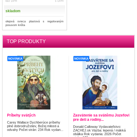
bez DPH
s DPH
skladom
olejová svieca plastová s regulovaným
posuvom knôta
TOP PRODUKTY
NOVINKA
NOVINKA
Príbehy svätých
Zasvätenie sa svätému Jozefovi
pre deti a rodiny...
Carey Wallace Dychberúce príbehy
plné dobrodružstiev, Božej milosti a
Donald Calloway Vydavateľstvo:
odvahy Počet strán: 234 Rok vydan...
ZACHEJ.sk Väzba: lepená / mäkká
obálka Rok vydania: 2026 Počet