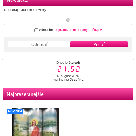
Odoberajte aktuálne novinky
Súhlasím s
spracovaním osobných údajov
Odobrať
Pridať
Dnes je
štvrtok
21:52
6. august 2026
meniny má
Jozefína
Najprezeranejšie
NOVINKA