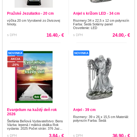
Pražské Jezuliatko - 20 cm
Anjel s krížom LED - 34 cm
výčka 20 cm Vyrobené zo živicovej
Rozmery:34 x 22,5 x 12 cm polyrezín
hmoty.
Farba: Šedá Solárny panel
Osvetlenie: LED
16.40,- €
24.00,- €
s DPH
s DPH
NOVINKA
NOVINKA
AKCIA
-20%
Evanjelium na každý deň rok
Anjel - 39 cm
2026
Rozmery: 39 x 26 x 15,5 cm Materiál:
polyrezín Farba: Šedá
Štefánia Beňová Vydavateľstvo: Bens
Väzba: lepená / mäkká obálka Rok
vydania: 2025 Počet strán: 376 Jaz...
3.84,- €
36.90,- €
s DPH
s DPH