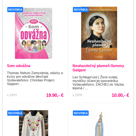
NOVINKA
NOVINKA
Som odvážna
Neuhasiteľný plameň Gemmy
Galgani
Thomas Nelson Zamyslenia, otázky a
kvízy pre odvážne dievčatá
Leo Schlegel (ed.) Život svätej
Vydavateľstvo: Christian Project
mystičky očami jej spovedníka
Support ...
Vydavateľstvo: ZACHEJ.sk Väzba:
lepená / ...
19.90,- €
10.00,- €
s DPH
s DPH
NOVINKA
NOVINKA