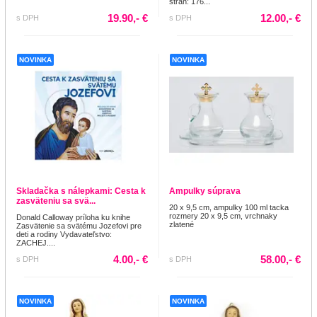
strán: 176...
19.90,- €
12.00,- €
s DPH
s DPH
NOVINKA
NOVINKA
Skladačka s nálepkami: Cesta k
Ampulky súprava
zasväteniu sa svä...
20 x 9,5 cm, ampulky 100 ml tacka
rozmery 20 x 9,5 cm, vrchnaky
Donald Calloway príloha ku knihe
zlatené
Zasvätenie sa svätému Jozefovi pre
deti a rodiny Vydavateľstvo:
ZACHEJ....
4.00,- €
58.00,- €
s DPH
s DPH
NOVINKA
NOVINKA