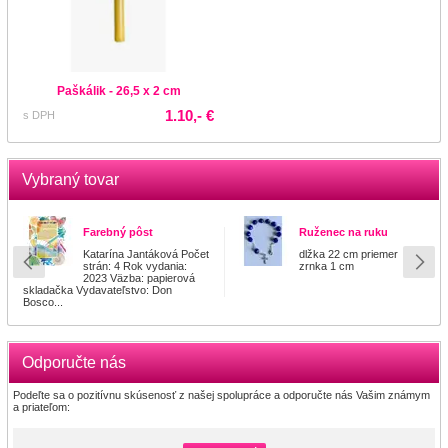
Paškálik - 26,5 x 2 cm
1.10,- €
s DPH
Vybraný tovar
Farebný pôst
Ruženec na ruku
Katarína Jantáková Počet
dlžka 22 cm priemer
strán: 4 Rok vydania:
zrnka 1 cm
2023 Väzba: papierová
skladačka Vydavateľstvo: Don
Bosco...
Odporučte nás
Podeľte sa o pozitívnu skúsenosť z našej spolupráce a odporučte nás Vašim známym
a priateľom: