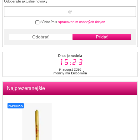
Odoberajte aktuálne novinky
Súhlasím s
spracovaním osobných údajov
Odobrať
Pridať
Dnes je
nedeľa
15:23
9. august 2026
meniny má
Ľubomíra
Najprezeranejšie
NOVINKA