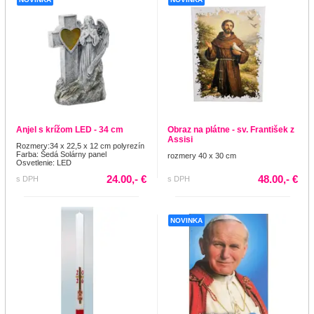
Anjel s krížom LED - 34 cm
Obraz na plátne - sv. František z
Assisi
Rozmery:34 x 22,5 x 12 cm polyrezín
Farba: Šedá Solárny panel
rozmery 40 x 30 cm
Osvetlenie: LED
24.00,- €
48.00,- €
s DPH
s DPH
NOVINKA