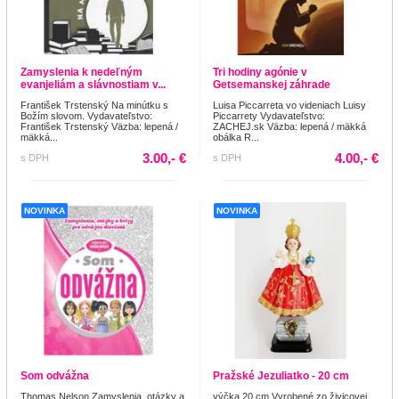
Zamyslenia k nedeľným
Tri hodiny agónie v
evanjeliám a slávnostiam v...
Getsemanskej záhrade
František Trstenský Na minútku s
Luisa Piccarreta vo videniach Luisy
Božím slovom. Vydavateľstvo:
Piccarrety Vydavateľstvo:
František Trstenský Väzba: lepená /
ZACHEJ.sk Väzba: lepená / mäkká
mäkká...
obálka R...
3.00,- €
4.00,- €
s DPH
s DPH
NOVINKA
NOVINKA
Som odvážna
Pražské Jezuliatko - 20 cm
Thomas Nelson Zamyslenia, otázky a
výčka 20 cm Vyrobené zo živicovej