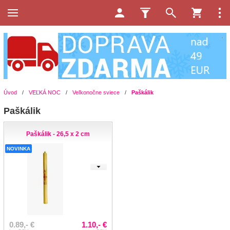
Úvod
/
VEĽKÁ NOC
/
Veľkonočne sviece
/
Paškálik
Paškálik
Paškálik - 26,5 x 2 cm
NOVINKA
0.89,- €
1.10,- €