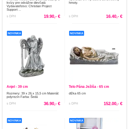
kvízy pre odvážne dievčatá
hmoty.
Vydavateľstvo: Christian Project
Support ...
19.90,- €
16.40,- €
s DPH
s DPH
NOVINKA
NOVINKA
Anjel - 39 cm
Telo Pána Ježiša - 65 cm
Rozmery: 39 x 26 x 15,5 cm Materiál:
dlžka 65 cm
polyrezín Farba: Šedá
36.90,- €
152.00,- €
s DPH
s DPH
NOVINKA
NOVINKA