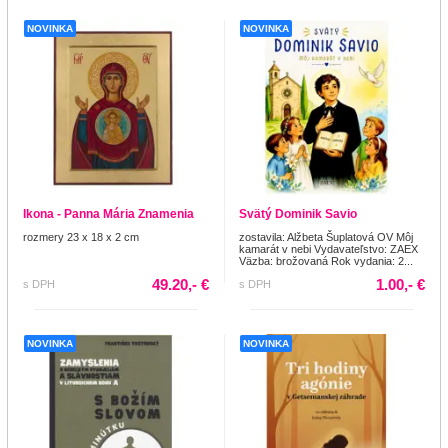
NOVINKA
NOVINKA
Ikona - Panna Mária Znamenia
Svätý Dominik Savio
rozmery 23 x 18 x 2 cm
zostavila: Alžbeta Šuplatová OV Môj
kamarát v nebi Vydavateľstvo: ZAEX
Väzba: brožovaná Rok vydania: 2...
49.20,- €
1.00,- €
s DPH
s DPH
NOVINKA
NOVINKA