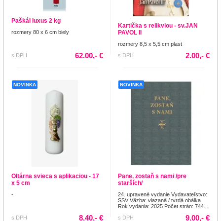
Paškál luxus 2 kg
Kartička s relikviou - sv.JAN
rozmery 80 x 6 cm biely
PAVOL II
rozmery 8,5 x 5,5 cm plast
62.00,- €
2.00,- €
s DPH
s DPH
NOVINKA
NOVINKA
Oltárna svieca s aplikaciou - 17
Pane, zostaň s nami /pre
x 5 cm
starších/
-
24. upravené vydanie Vydavateľstvo:
SSV Väzba: viazaná / tvrdá obálka
Rok vydania: 2025 Počet strán: 744...
8.40,- €
9.00,- €
s DPH
s DPH