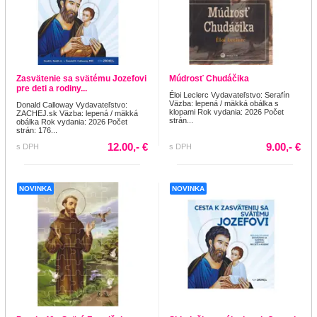
Zasvätenie sa svätému Jozefovi
Múdrosť Chudáčika
pre deti a rodiny...
Éloi Leclerc Vydavateľstvo: Serafín
Väzba: lepená / mäkká obálka s
Donald Calloway Vydavateľstvo:
klopami Rok vydania: 2026 Počet
ZACHEJ.sk Väzba: lepená / mäkká
strán...
obálka Rok vydania: 2026 Počet
strán: 176...
12.00,- €
9.00,- €
s DPH
s DPH
NOVINKA
NOVINKA