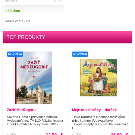
bez DPH
s DPH
skladom
rozmer 26,5 x 2 cm
TOP PRODUKTY
NOVINKA
NOVINKA
Zažiť Medžugorie
Moje modlitbičky + darček
Saverio Gaeta Sprievodca pútnika
Tinka Karmažín Nechajte maličkých
Vydavateľstvo: TV LUX Väzba: lepená
prísť ku mne Vydavateľstvo:
/ mäkká obálka Rok vydania: 2025 ...
Tinkinerecepty, s.r.o. Väzba: viazaná /
t...
12.90,- €
16.90,- €
s DPH
s DPH