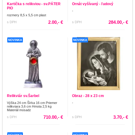
Kartička s relikviou - sv.PÁTER
Ornát vyšívaný - ľudový
PIO
-
rozmery 8,5 x 5,5 cm plast
2.00,- €
284.00,- €
s DPH
s DPH
NOVINKA
NOVINKA
Relikviár sv.Šarbel
Obraz - 28 x 23 cm
Výška 24 cm Šírka 16 cm Priemer
-
relikviara 3,6 cm Hmota 2,5 kg
Materiál mosadz
710.00,- €
3.70,- €
s DPH
s DPH
NOVINKA
NOVINKA