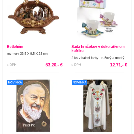
Betlehém
Sada hrnčekov v dekoratívnom
kufríku
rozmery 33,5 X 9,5 X 23 cm
2 ks v balení farby - ružový a modrý
53.20,- €
12.71,- €
s DPH
s DPH
NOVINKA
NOVINKA