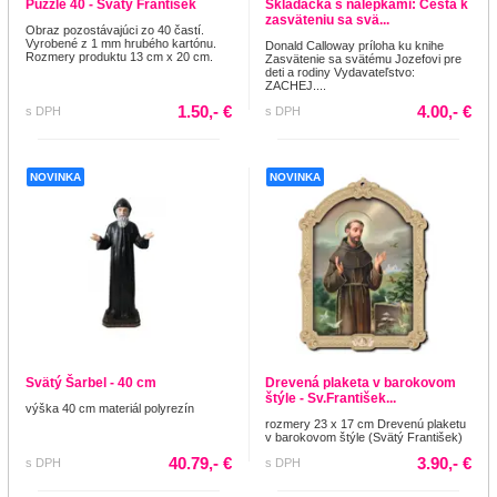
Puzzle 40 - Svätý František
Skladačka s nálepkami: Cesta k
zasväteniu sa svä...
Obraz pozostávajúci zo 40 častí.
Vyrobené z 1 mm hrubého kartónu.
Donald Calloway príloha ku knihe
Rozmery produktu 13 cm x 20 cm.
Zasvätenie sa svätému Jozefovi pre
deti a rodiny Vydavateľstvo:
ZACHEJ....
1.50,- €
4.00,- €
s DPH
s DPH
NOVINKA
NOVINKA
Svätý Šarbel - 40 cm
Drevená plaketa v barokovom
štýle - Sv.František...
výška 40 cm materiál polyrezín
rozmery 23 x 17 cm Drevenú plaketu
v barokovom štýle (Svätý František)
40.79,- €
3.90,- €
s DPH
s DPH