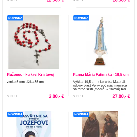
NOVINKA
NOVINKA
Ruženec - ku krvi Kristovej
Panna Mária Fatimská - 19,5 cm
zrnko 5 mm dlžka 35 cm
Výška: 19,5 cm + korunka Materiál:
odolný plast Vplyv počasia: meniaca
sa farba srsti (modrá ↔ fialová) Kor...
2.80,- €
27.80,- €
s DPH
s DPH
NOVINKA
NOVINKA