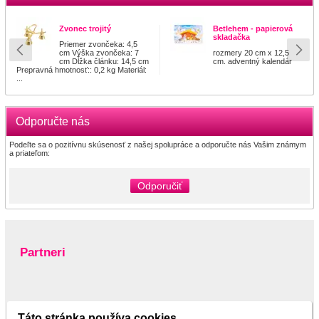
Zvonec trojitý
Betlehem - papierová
skladačka
Priemer zvončeka: 4,5
cm Výška zvončeka: 7
rozmery 20 cm x 12,5
cm Dĺžka článku: 14,5 cm
cm. adventný kalendár
Prepravná hmotnosť:: 0,2 kg Materiál:
...
Odporučte nás
Podeľte sa o pozitívnu skúsenosť z našej spolupráce a odporučte nás Vašim známym
a priateľom:
Odporučiť
Partneri
www.pltnictvo.eu
Táto stránka používa cookies