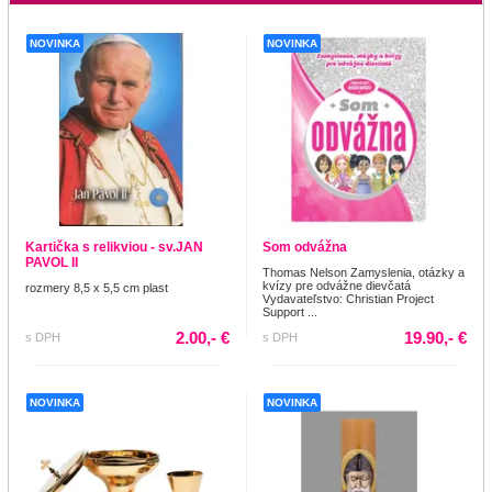
NOVINKA
NOVINKA
Kartička s relikviou - sv.JAN
Som odvážna
PAVOL II
Thomas Nelson Zamyslenia, otázky a
kvízy pre odvážne dievčatá
rozmery 8,5 x 5,5 cm plast
Vydavateľstvo: Christian Project
Support ...
2.00,- €
19.90,- €
s DPH
s DPH
NOVINKA
NOVINKA