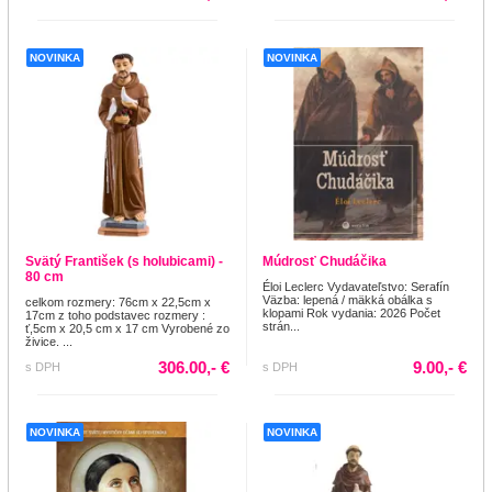
NOVINKA
NOVINKA
Svätý František (s holubicami) -
Múdrosť Chudáčika
80 cm
Éloi Leclerc Vydavateľstvo: Serafín
Väzba: lepená / mäkká obálka s
celkom rozmery: 76cm x 22,5cm x
klopami Rok vydania: 2026 Počet
17cm z toho podstavec rozmery :
strán...
ť,5cm x 20,5 cm x 17 cm Vyrobené zo
živice. ...
306.00,- €
9.00,- €
s DPH
s DPH
NOVINKA
NOVINKA