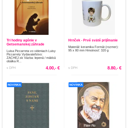
Tri hodiny agónie v
Hrnček - Prvé sväté prijímanie
Getsemanskej záhrade
Materiál: keramika Formát (rozmer):
95 x 80 mm Hmotnosť: 320 g
Luisa Piccarreta vo videniach Luisy
Piccarrety Vydavateľstvo:
ZACHEJ.sk Väzba: lepená / mäkká
obálka R...
4.00,- €
8.80,- €
s DPH
s DPH
NOVINKA
NOVINKA