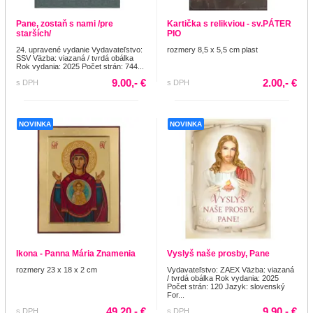
Pane, zostaň s nami /pre
Kartička s relikviou - sv.PÁTER
starších/
PIO
24. upravené vydanie Vydavateľstvo:
rozmery 8,5 x 5,5 cm plast
SSV Väzba: viazaná / tvrdá obálka
Rok vydania: 2025 Počet strán: 744...
9.00,- €
2.00,- €
s DPH
s DPH
NOVINKA
NOVINKA
Ikona - Panna Mária Znamenia
Vyslyš naše prosby, Pane
rozmery 23 x 18 x 2 cm
Vydavateľstvo: ZAEX Väzba: viazaná
/ tvrdá obálka Rok vydania: 2025
Počet strán: 120 Jazyk: slovenský
For...
49.20,- €
9.90,- €
s DPH
s DPH