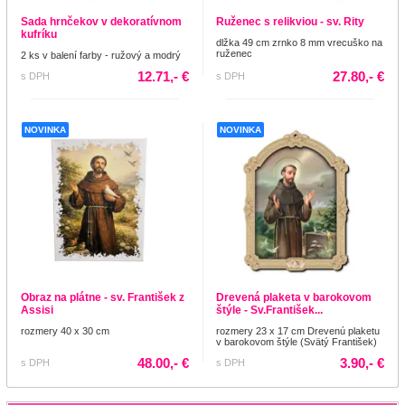
Sada hrnčekov v dekoratívnom
Ruženec s relikviou - sv. Rity
kufríku
dlžka 49 cm zrnko 8 mm vrecuško na
ruženec
2 ks v balení farby - ružový a modrý
12.71,- €
27.80,- €
s DPH
s DPH
NOVINKA
NOVINKA
Obraz na plátne - sv. František z
Drevená plaketa v barokovom
Assisi
štýle - Sv.František...
rozmery 40 x 30 cm
rozmery 23 x 17 cm Drevenú plaketu
v barokovom štýle (Svätý František)
48.00,- €
3.90,- €
s DPH
s DPH