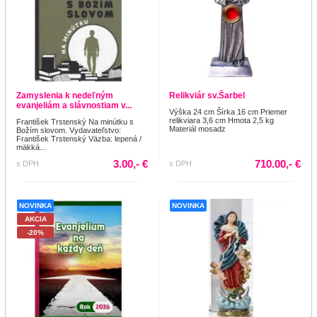
Zamyslenia k nedeľným
Relikviár sv.Šarbel
evanjeliám a slávnostiam v...
Výška 24 cm Šírka 16 cm Priemer
relikviara 3,6 cm Hmota 2,5 kg
František Trstenský Na minútku s
Materiál mosadz
Božím slovom. Vydavateľstvo:
František Trstenský Väzba: lepená /
mäkká...
3.00,- €
710.00,- €
s DPH
s DPH
NOVINKA
NOVINKA
AKCIA
-20%