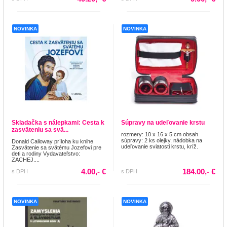
NOVINKA
NOVINKA
Skladačka s nálepkami: Cesta k
Súpravy na udeľovanie krstu
zasväteniu sa svä...
rozmery: 10 x 16 x 5 cm obsah
súpravy: 2 ks olejky, nádobka na
Donald Calloway príloha ku knihe
udeľovanie sviatosti krstu, kríž.
Zasvätenie sa svätému Jozefovi pre
deti a rodiny Vydavateľstvo:
ZACHEJ....
4.00,- €
184.00,- €
s DPH
s DPH
NOVINKA
NOVINKA