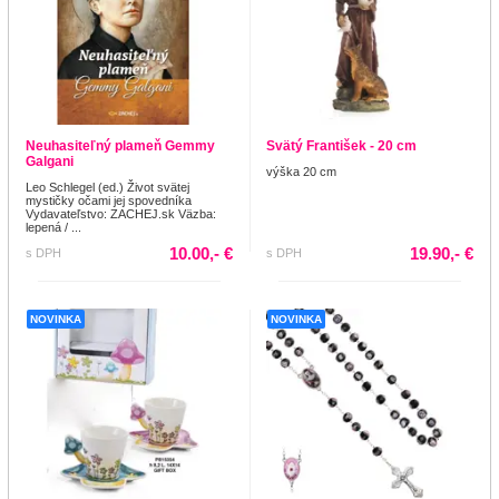
Neuhasiteľný plameň Gemmy
Svätý František - 20 cm
Galgani
výška 20 cm
Leo Schlegel (ed.) Život svätej
mystičky očami jej spovedníka
Vydavateľstvo: ZACHEJ.sk Väzba:
lepená / ...
10.00,- €
19.90,- €
s DPH
s DPH
NOVINKA
NOVINKA