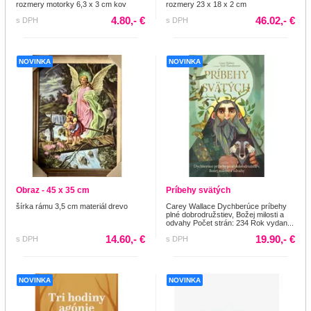
rozmery motorky 6,3 x 3 cm kov
rozmery 23 x 18 x 2 cm
4.80,- €
46.02,- €
s DPH
s DPH
NOVINKA
NOVINKA
Obraz - 45 x 35 cm
Príbehy svätých
šírka rámu 3,5 cm materiál drevo
Carey Wallace Dychberúce príbehy
plné dobrodružstiev, Božej milosti a
odvahy Počet strán: 234 Rok vydan...
14.60,- €
19.90,- €
s DPH
s DPH
NOVINKA
NOVINKA