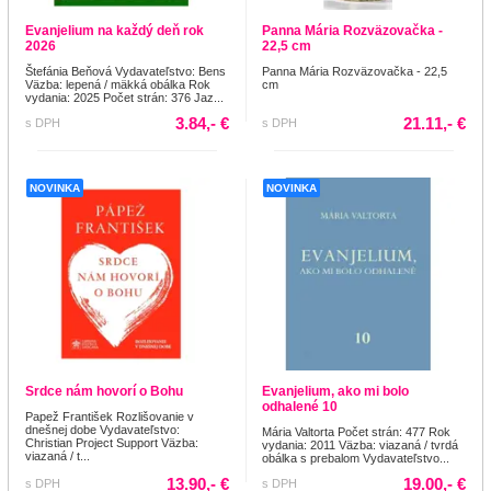
Evanjelium na každý deň rok
Panna Mária Rozväzovačka -
2026
22,5 cm
Štefánia Beňová Vydavateľstvo: Bens
Panna Mária Rozväzovačka - 22,5
Väzba: lepená / mäkká obálka Rok
cm
vydania: 2025 Počet strán: 376 Jaz...
3.84,- €
21.11,- €
s DPH
s DPH
NOVINKA
NOVINKA
Srdce nám hovorí o Bohu
Evanjelium, ako mi bolo
odhalené 10
Papež František Rozlišovanie v
dnešnej dobe Vydavateľstvo:
Mária Valtorta Počet strán: 477 Rok
Christian Project Support Väzba:
vydania: 2011 Väzba: viazaná / tvrdá
viazaná / t...
obálka s prebalom Vydavateľstvo...
13.90,- €
19.00,- €
s DPH
s DPH