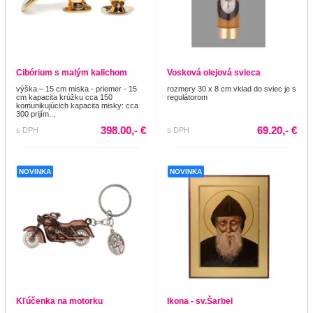
Cibórium s malým kalichom
Vosková olejová svieca
výška – 15 cm miska - priemer - 15
rozmery 30 x 8 cm vklad do sviec je s
cm kapacita krúžku cca 150
regulátorom
komunikujúcich kapacita misky: cca
300 prijím...
398.00,- €
69.20,- €
s DPH
s DPH
NOVINKA
NOVINKA
Kľúčenka na motorku
Ikona - sv.Šarbel