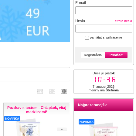
E-mail
Heslo
strata hesla
pamätať si prihlásenie
Registrácia
Prihlásiť
Dnes je
piatok
10:36
7. august 2026
meniny má
Štefánia
Najprezeranejšie
Pozdrav s textom - Chlapček, vitaj
medzi nami!
NOVINKA
NOVINKA