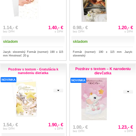
1.14,- €
1.40,- €
0.98,- €
1.20,- €
bez DPH
s DPH
bez DPH
s DPH
skladom
skladom
Jazyk: slovenský Formát (rozmer): 190 x 115
Formát (rozmer): 190 x 115 mm Jazyk:
mm Hmotnosť: 20 g
slovenský
Pozdrav s textom – K narodeniu
Pozdrav s textom - Gratulácia k
narodeniu dieťatka
dievčatka
NOVINKA
NOVINKA
1.54,- €
1.90,- €
1.00,- €
1.23,- €
bez DPH
s DPH
bez DPH
s DPH