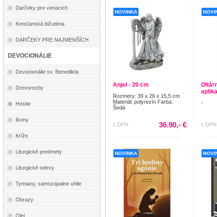
Darčeky pre veriacich
NOVINKA
NOVI
Kresťanská bižutéria
DARČEKY PRE NAJMENŠÍCH
DEVOCIONÁLIE
Devocionálie sv. Benedikta
Anjel - 39 cm
Oltár
Drevorezby
aplik
Rozmery: 39 x 26 x 15,5 cm
Materiál: polyrezín Farba:
-
Hostie
Šedá
Ikony
36.90,- €
s DPH
s DPH
Kríže
Liturgické predmety
NOVINKA
NOVI
Liturgické odevy
Tymiany, samozapalne uhlie
Obrazy
Olej