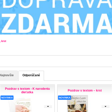
 krst
Najnovšie
Odporúčané
Pozdrav s textom - K narodeniu
Pozdrav s textom – krst
dieťatka
NOVINKA
NOVINKA