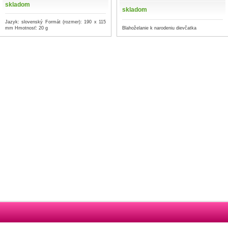
skladom
skladom
Jazyk: slovenský Formát (rozmer): 190 x 115
mm Hmotnosť: 20 g
Blahoželanie k narodeniu dievčatka