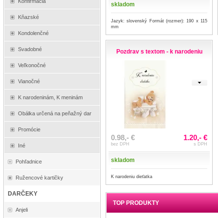
Konfirmácia
skladom
Kňazské
Jazyk: slovenský Formát (rozmer): 190 x 115
mm
Kondolenčné
Svadobné
Pozdrav s textom - k narodeniu
Veľkonočné
Vianočné
K narodeninám, K meninám
Obálka určená na peňažný dar
Promócie
0.98,- €
1.20,- €
bez DPH
s DPH
Iné
skladom
Pohľadnice
K narodeniu dieťatka
Ružencové kartičky
DARČEKY
TOP PRODUKTY
Anjeli