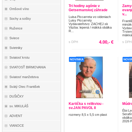
Tri hodiny agónie v
Zamys
Omšové víno
Getsemanskej záhrade
evanj
v...
Luisa Piccarreta vo videniach
Sochy a sošky
Luisy Piccarrety
Franti
Vydavateľstvo: ZACHEJ.sk
minútk
Väzba: lepená / mäkká obálka
Vydava
Ružence
R...
Trsten
mäkká.
Sviece
4.00,- €
s DPH
s DPH
Svietniky
Sviatosť krstu
NOVINKA
NOVI
SVIATOSŤ BIRMOVANIA
Sviatosť manželstva
Svätý Otec František
DUŠIČKY
Kartička s relikviou -
Múdro
sv. MIKULÁŠ
sv.JAN PAVOL II
Éloi L
Serafí
rozmery 8,5 x 5,5 cm plast
ADVENT
obálka
2026 P
VIANOCE