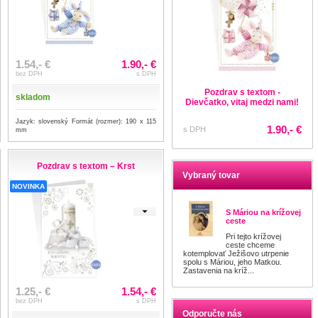
1.54,- €
1.90,- €
bez DPH
s DPH
Pozdrav s textom -
skladom
Dievčatko, vitaj medzi nami!
Jazyk: slovenský Formát (rozmer): 190 x 115
1.90,- €
s DPH
mm
Pozdrav s textom – Krst
Vybraný tovar
NOVINKA
S Máriou na krížovej
ceste
Pri tejto krížovej
ceste chceme
kotemplovať Ježišovo utrpenie
spolu s Máriou, jeho Matkou.
Zastavenia na kríž...
1.25,- €
1.54,- €
bez DPH
s DPH
Odporučte nás