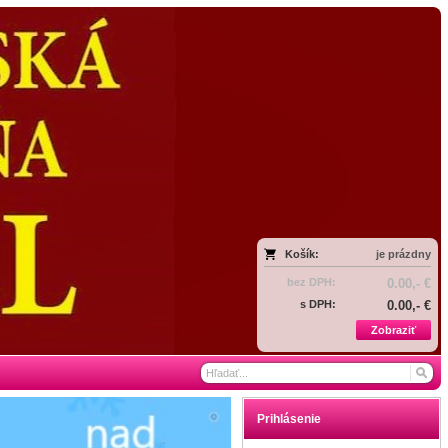
Košík:
je prázdny
bez DPH:
0.00,- €
s DPH:
0.00,- €
Zobraziť
Prihlásenie