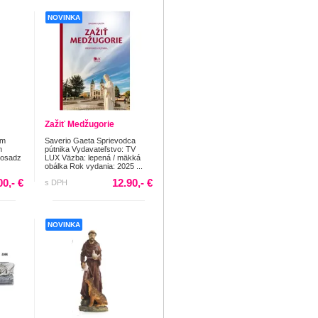
NOVINKA
Zažiť Medžugorie
cm
Saverio Gaeta Sprievodca
m
pútnika Vydavateľstvo: TV
mosadz
LUX Väzba: lepená / mäkká
obálka Rok vydania: 2025 ...
00,- €
12.90,- €
s DPH
NOVINKA