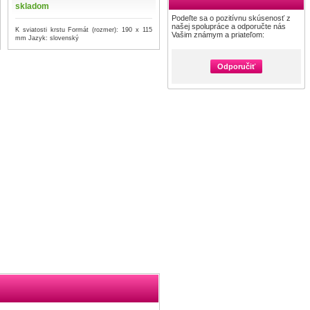
skladom
Podeľte sa o pozitívnu skúsenosť z
našej spolupráce a odporučte nás
K sviatosti krstu Formát (rozmer): 190 x 115
Vašim známym a priateľom:
mm Jazyk: slovenský
Odporučiť