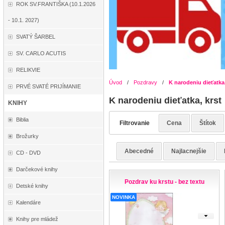
ROK SV.FRANTIŠKA (10.1.2026
- 10.1. 2027)
SVATÝ ŠARBEL
SV. CARLO ACUTIS
RELIKVIE
Úvod
/
Pozdravy
/
K narodeniu dieťatka,
PRVÉ SVATÉ PRIJÍMANIE
K narodeniu dieťatka, krst
KNIHY
Biblia
Filtrovanie
Cena
Štítok
Brožurky
Abecedné
Najlacnejšie
CD - DVD
Darčekové knihy
Pozdrav ku krstu - bez textu
Detské knihy
NOVINKA
Kalendáre
Knihy pre mládež