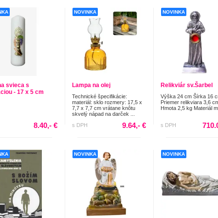
NKA
NOVINKA
NOVINKA
na svieca s
Lampa na olej
Relikviár sv.Šarbel
aciou - 17 x 5 cm
Technické špecifikácie:
Výška 24 cm Šírka 16 
materiál: sklo rozmery: 17,5 x
Priemer relikviara 3,6 c
7,7 x 7,7 cm vrátane knôtu
Hmota 2,5 kg Materiál 
skvelý nápad na darček ...
8.40,- €
9.64,- €
710.
s DPH
s DPH
NKA
NOVINKA
NOVINKA