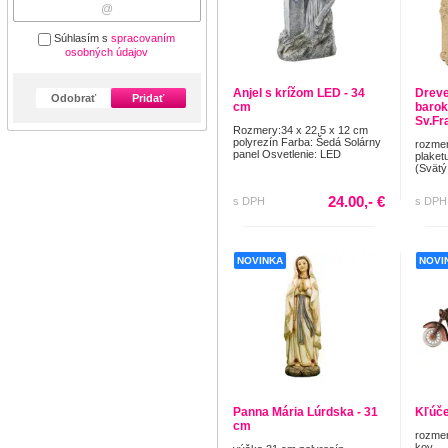
Súhlasím s
spracovaním
osobných údajov
Anjel s krížom LED - 34
Dreve
Odobrať
Pridať
cm
barok
Sv.Fra
Rozmery:34 x 22,5 x 12 cm
polyrezín Farba: Šedá Solárny
rozmer
panel Osvetlenie: LED
plaket
(Svätý
24.00,- €
s DPH
s DPH
NOVINKA
NOVI
Panna Mária Lúrdska - 31
Kľúče
cm
rozmer
kov