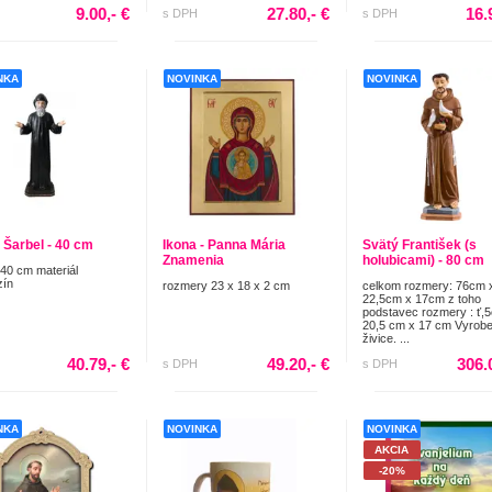
9.00,- €
27.80,- €
16.
s DPH
s DPH
NKA
NOVINKA
NOVINKA
 Šarbel - 40 cm
Ikona - Panna Mária
Svätý František (s
Znamenia
holubicami) - 80 cm
40 cm materiál
zín
rozmery 23 x 18 x 2 cm
celkom rozmery: 76cm 
22,5cm x 17cm z toho
podstavec rozmery : ť,
20,5 cm x 17 cm Vyrob
živice. ...
40.79,- €
49.20,- €
306.
s DPH
s DPH
NKA
NOVINKA
NOVINKA
AKCIA
-20%