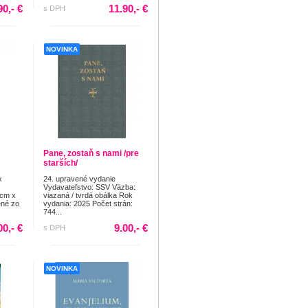
90,- €
11.90,- €
s DPH
NOVINKA
Pane, zostaň s nami /pre
starších/
x
24. upravené vydanie
Vydavateľstvo: SSV Väzba:
5cm x
viazaná / tvrdá obálka Rok
ené zo
vydania: 2025 Počet strán:
744...
00,- €
9.00,- €
s DPH
NOVINKA