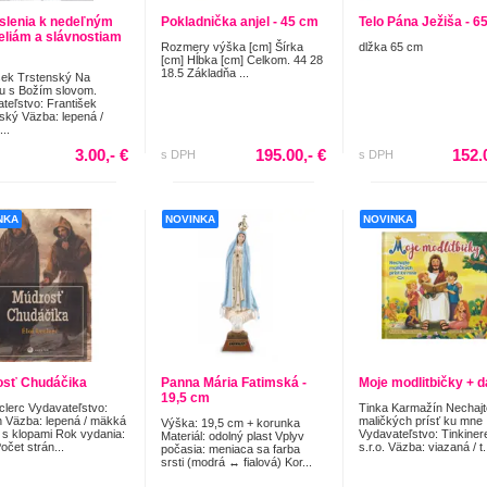
lenia k nedeľným
Pokladnička anjel - 45 cm
Telo Pána Ježiša - 6
eliám a slávnostiam
Rozmery výška [cm] Šírka
dlžka 65 cm
[cm] Hĺbka [cm] Celkom. 44 28
18.5 Základňa ...
šek Trstenský Na
u s Božím slovom.
teľstvo: František
ský Väzba: lepená /
..
3.00,- €
195.00,- €
152.
s DPH
s DPH
NKA
NOVINKA
NOVINKA
sť Chudáčika
Panna Mária Fatimská -
Moje modlitbičky + 
19,5 cm
eclerc Vydavateľstvo:
Tinka Karmažín Nechajt
n Väzba: lepená / mäkká
maličkých prísť ku mne
Výška: 19,5 cm + korunka
 s klopami Rok vydania:
Vydavateľstvo: Tinkiner
Materiál: odolný plast Vplyv
očet strán...
s.r.o. Väzba: viazaná / t.
počasia: meniaca sa farba
srsti (modrá ↔ fialová) Kor...