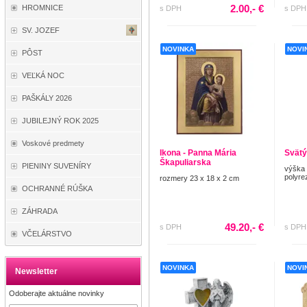
2.00,- €
HROMNICE
s DPH
s DPH
SV. JOZEF
NOVINKA
NOVI
PÔST
VEĽKÁ NOC
PAŠKÁLY 2026
JUBILEJNÝ ROK 2025
Voskové predmety
Ikona - Panna Mária
Svätý
Škapuliarska
PIENINY SUVENÍRY
výška 
polyre
rozmery 23 x 18 x 2 cm
OCHRANNÉ RÚŠKA
ZÁHRADA
49.20,- €
s DPH
s DPH
VČELÁRSTVO
NOVINKA
NOVI
Newsletter
Odoberajte aktuálne novinky