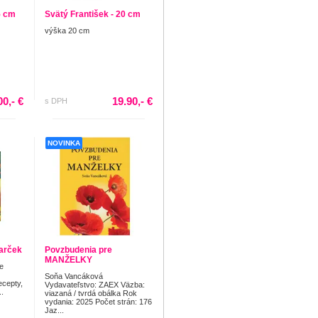
5 cm
Svätý František - 20 cm
výška 20 cm
00,- €
19.90,- €
s DPH
NOVINKA
darček
Povzbudenia pre
MANŽELKY
e
Soňa Vancáková
ecepty,
Vydavateľstvo: ZAEX Väzba:
..
viazaná / tvrdá obálka Rok
vydania: 2025 Počet strán: 176
Jaz...