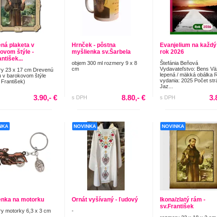
ná plaketa v
Hrnček - pôstna
Evanjelium na každý
ovom štýle -
myšlienka sv.Šarbela
rok 2026
ntišek...
objem 300 ml rozmery 9 x 8
Štefánia Beňová
cm
Vydavateľstvo: Bens Vä
y 23 x 17 cm Drevenú
lepená / mäkká obálka 
u v barokovom štýle
vydania: 2025 Počet str
 František)
Jaz...
3.90,- €
8.80,- €
3.
s DPH
s DPH
NKA
NOVINKA
NOVINKA
nka na motorku
Ornát vyšívaný - ľudový
Ikona/zlatý rám -
sv.František
y motorky 6,3 x 3 cm
-