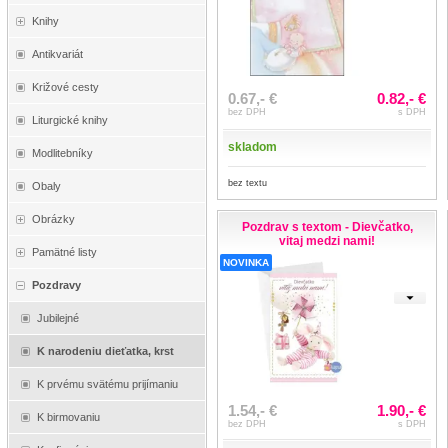
Knihy
Antikvariát
Križové cesty
0.67,- €
0.82,- €
bez DPH
s DPH
Liturgické knihy
skladom
Modlitebníky
bez textu
Obaly
Obrázky
Pozdrav s textom - Dievčatko,
vitaj medzi nami!
Pamätné listy
NOVINKA
Pozdravy
Jubilejné
K narodeniu dieťatka, krst
K prvému svätému prijímaniu
1.54,- €
1.90,- €
K birmovaniu
bez DPH
s DPH