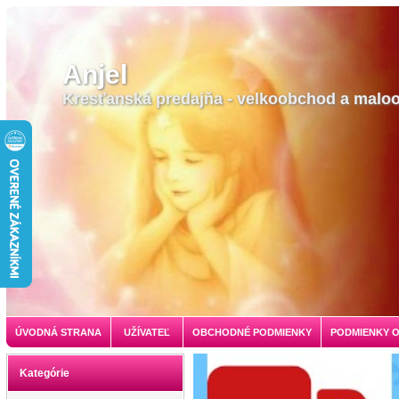
Anjel
Kresťanská predajňa - velkoobchod a malo
ÚVODNÁ STRANA
UŽÍVATEĽ
OBCHODNÉ PODMIENKY
PODMIENKY 
Kategórie