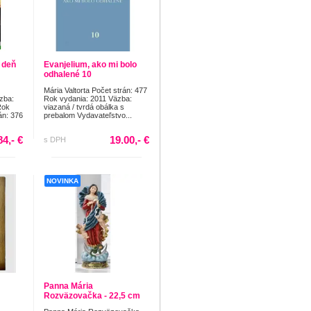
 deň
Evanjelium, ako mi bolo
odhalené 10
Mária Valtorta Počet strán: 477
zba:
Rok vydania: 2011 Väzba:
Rok
viazaná / tvrdá obálka s
án: 376
prebalom Vydavateľstvo...
84,- €
19.00,- €
s DPH
NOVINKA
Panna Mária
Rozväzovačka - 22,5 cm