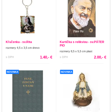
Kľučenka - sv.Rita
Kartička s relikviou - sv.PÁTER
PIO
rozmery 4,5 x 3,5 cm drevo
rozmery 8,5 x 5,5 cm plast
1.40,- €
2.00,- €
s DPH
s DPH
NOVINKA
NOVINKA