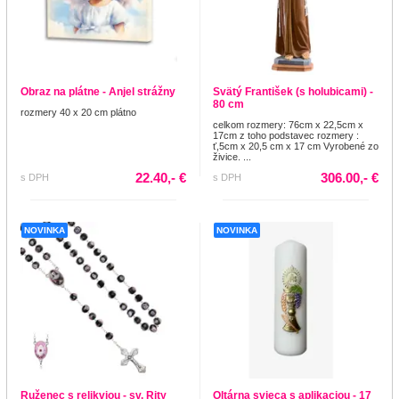
Obraz na plátne - Anjel strážny
Svätý František (s holubicami) -
80 cm
rozmery 40 x 20 cm plátno
celkom rozmery: 76cm x 22,5cm x
17cm z toho podstavec rozmery :
ť,5cm x 20,5 cm x 17 cm Vyrobené zo
živice. ...
22.40,- €
306.00,- €
s DPH
s DPH
NOVINKA
NOVINKA
Ruženec s relikviou - sv. Rity
Oltárna svieca s aplikaciou - 17