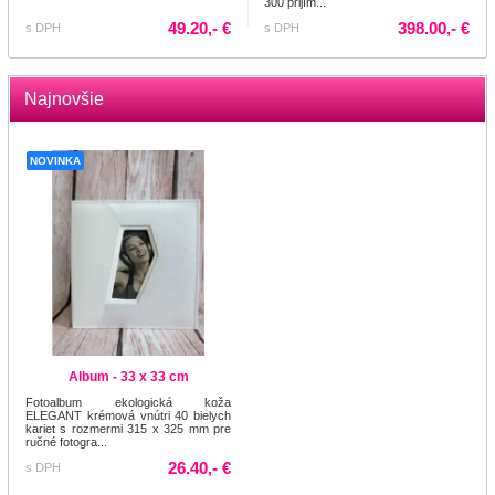
300 prijím...
49.20,- €
398.00,- €
s DPH
s DPH
Najnovšie
NOVINKA
Album - 33 x 33 cm
Fotoalbum ekologická koža
ELEGANT krémová vnútri 40 bielych
kariet s rozmermi 315 x 325 mm pre
ručné fotogra...
26.40,- €
s DPH