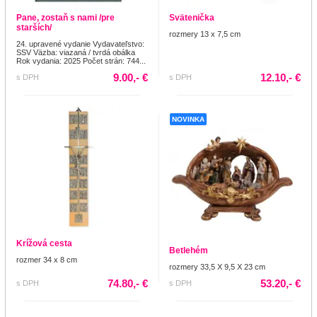
Pane, zostaň s nami /pre
Svätenička
starších/
rozmery 13 x 7,5 cm
24. upravené vydanie Vydavateľstvo:
SSV Väzba: viazaná / tvrdá obálka
Rok vydania: 2025 Počet strán: 744...
9.00,- €
12.10,- €
s DPH
s DPH
NOVINKA
Krížová cesta
Betlehém
rozmer 34 x 8 cm
rozmery 33,5 X 9,5 X 23 cm
74.80,- €
53.20,- €
s DPH
s DPH