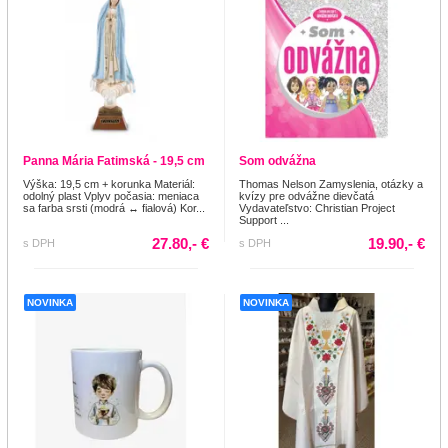
Panna Mária Fatimská - 19,5 cm
Som odvážna
Výška: 19,5 cm + korunka Materiál:
Thomas Nelson Zamyslenia, otázky a
odolný plast Vplyv počasia: meniaca
kvízy pre odvážne dievčatá
sa farba srsti (modrá ↔ fialová) Kor...
Vydavateľstvo: Christian Project
Support ...
27.80,- €
19.90,- €
s DPH
s DPH
NOVINKA
NOVINKA