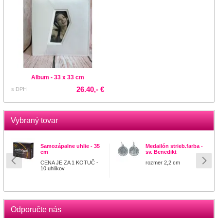
Album - 33 x 33 cm
26.40,- €
s DPH
Vybraný tovar
Samozápalne uhlie - 35
Medailón strieb.farba -
cm
sv. Benedikt
CENA JE ZA 1 KOTUČ -
rozmer 2,2 cm
10 uhlíkov
Odporučte nás