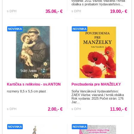
vydania: 2011 Väzba: viazaná / tvrdá
obálka s prebalom Vydavateľstvo...
35.06,- €
19.00,- €
s DPH
s DPH
NOVINKA
NOVINKA
Kartička s relikviou - sv.ANTON
Povzbudenia pre MANŽELKY
rozmery 8,5 x 5,5 cm plast
Soňa Vancáková Vydavateľstvo:
ZAEX Väzba: viazaná / tvrdá obálka
Rok vydania: 2025 Počet strán: 176
Jaz...
2.00,- €
11.90,- €
s DPH
s DPH
NOVINKA
NOVINKA