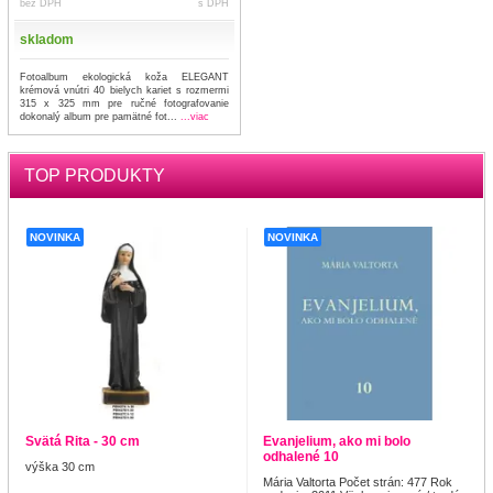
bez DPH
s DPH
skladom
Fotoalbum ekologická koža ELEGANT
krémová vnútri 40 bielych kariet s rozmermi
315 x 325 mm pre ručné fotografovanie
dokonalý album pre pamätné fot...
...viac
TOP PRODUKTY
NOVINKA
NOVINKA
Svätá Rita - 30 cm
Evanjelium, ako mi bolo
odhalené 10
výška 30 cm
Mária Valtorta Počet strán: 477 Rok