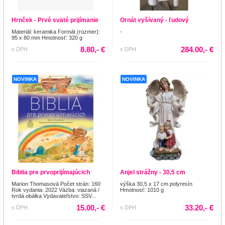
Hrnček - Prvé sväté prijímanie
Ornát vyšívaný - ľudový
Materiál: keramika Formát (rozmer):
-
95 x 80 mm Hmotnosť: 320 g
8.80,- €
284.00,- €
s DPH
s DPH
NOVINKA
NOVINKA
Biblia pre prvoprijímajúcich
Anjel strážny - 30,5 cm
Marion Thomasová Počet strán: 160
výška 30,5 x 17 cm polyresín
Rok vydania: 2022 Väzba: viazaná /
Hmotnosť: 1010 g
tvrdá obálka Vydavateľstvo: SSV...
15.00,- €
33.20,- €
s DPH
s DPH