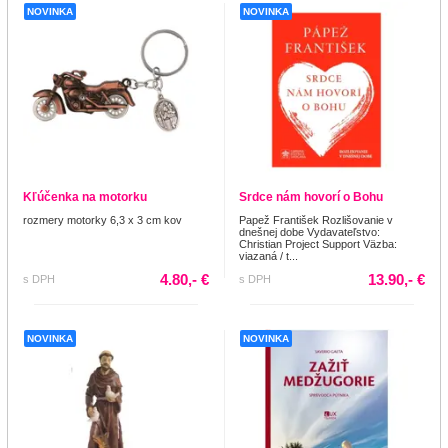
NOVINKA
NOVINKA
Kľúčenka na motorku
Srdce nám hovorí o Bohu
rozmery motorky 6,3 x 3 cm kov
Papež František Rozlišovanie v
dnešnej dobe Vydavateľstvo:
Christian Project Support Väzba:
viazaná / t...
4.80,- €
13.90,- €
s DPH
s DPH
NOVINKA
NOVINKA