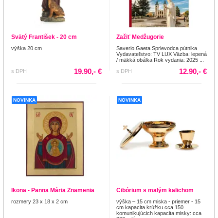
Svätý František - 20 cm
Zažiť Medžugorie
výška 20 cm
Saverio Gaeta Sprievodca pútnika
Vydavateľstvo: TV LUX Väzba: lepená
/ mäkká obálka Rok vydania: 2025 ...
19.90,- €
12.90,- €
s DPH
s DPH
NOVINKA
NOVINKA
Ikona - Panna Mária Znamenia
Cibórium s malým kalichom
rozmery 23 x 18 x 2 cm
výška – 15 cm miska - priemer - 15
cm kapacita krúžku cca 150
komunikujúcich kapacita misky: cca