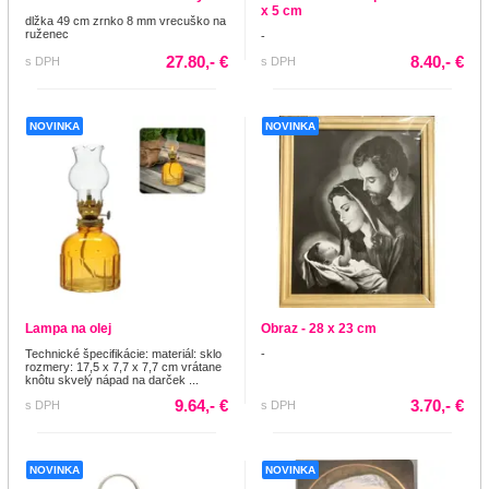
x 5 cm
dlžka 49 cm zrnko 8 mm vrecuško na
ruženec
-
27.80,- €
8.40,- €
s DPH
s DPH
NOVINKA
NOVINKA
Lampa na olej
Obraz - 28 x 23 cm
Technické špecifikácie: materiál: sklo
-
rozmery: 17,5 x 7,7 x 7,7 cm vrátane
knôtu skvelý nápad na darček ...
9.64,- €
3.70,- €
s DPH
s DPH
NOVINKA
NOVINKA