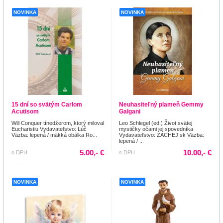
NOVINKA
NOVINKA
15 dní so svätým Carlom
Neuhasiteľný plameň Gemmy
Acutisom
Galgani
Will Conquer tínedžerom, ktorý miloval
Leo Schlegel (ed.) Život svätej
Eucharistiu Vydavateľstvo: Lúč
mystičky očami jej spovedníka
Väzba: lepená / mäkká obálka Ro...
Vydavateľstvo: ZACHEJ.sk Väzba:
lepená / ...
5.00,- €
10.00,- €
s DPH
s DPH
NOVINKA
NOVINKA