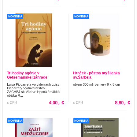
NOVINKA
NOVINKA
Tri hodiny agónie v
Hrnček - pôstna myšlienka
Getsemanskej záhrade
sv.Šarbela
Luisa Piccarreta vo videniach Luisy
objem 300 ml rozmery 9 x 8 cm
Piccarrety Vydavateľstvo:
ZACHEJ.sk Väzba: lepená / mäkká
obálka R...
4.00,- €
8.80,- €
s DPH
s DPH
NOVINKA
NOVINKA