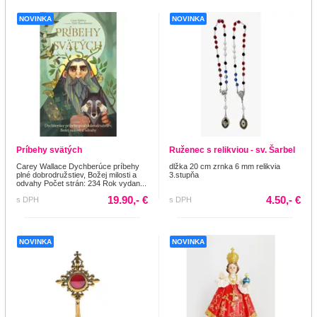
NOVINKA
NOVINKA
Príbehy svätých
Ruženec s relikviou - sv. Šarbel
Carey Wallace Dychberúce príbehy
dlžka 20 cm zrnka 6 mm relikvia
plné dobrodružstiev, Božej milosti a
3.stupňa
odvahy Počet strán: 234 Rok vydan...
19.90,- €
4.50,- €
s DPH
s DPH
NOVINKA
NOVINKA