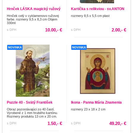
Hrnček LÁSKA magický ružový
Kartička s relikviou - sv.ANTON
Hrnček celý v cyklamenovo ružovej
rozmery 8,5 x 5,5 cm plast
farbe. rozmery 9,5 x 8,3 cm Objem
330ml
10.00,- €
2.00,- €
s DPH
s DPH
NOVINKA
NOVINKA
Puzzle 40 - Svätý František
Ikona - Panna Mária Znamenia
Obraz pozostávajúci zo 40 častí.
rozmery 23 x 18 x 2 cm
Vyrobené z 1 mm hrubého kartónu.
Rozmery produktu 13 cm x 20 cm.
1.50,- €
49.20,- €
s DPH
s DPH