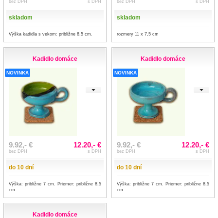
bez DPH
s DPH
bez DPH
s DPH
skladom
skladom
Výška kadidla s vekom: približne 8,5 cm.
rozmery 11 x 7,5 cm
Kadidlo domáce
Kadidlo domáce
NOVINKA
NOVINKA
9.92,- €
12.20,- €
9.92,- €
12.20,- €
bez DPH
s DPH
bez DPH
s DPH
do 10 dní
do 10 dní
Výška: približne 7 cm. Priemer: približne 8,5
Výška: približne 7 cm. Priemer: približne 8,5
cm.
cm.
Kadidlo domáce