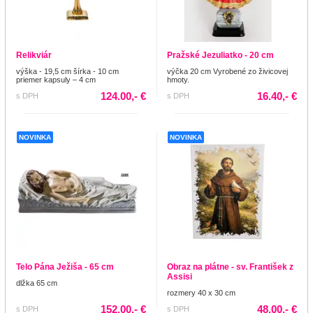
Relikviár
Pražské Jezuliatko - 20 cm
výška - 19,5 cm šírka - 10 cm
výčka 20 cm Vyrobené zo živicovej
priemer kapsuly – 4 cm
hmoty.
124.00,- €
16.40,- €
s DPH
s DPH
NOVINKA
NOVINKA
Telo Pána Ježiša - 65 cm
Obraz na plátne - sv. František z
Assisi
dlžka 65 cm
rozmery 40 x 30 cm
152.00,- €
48.00,- €
s DPH
s DPH