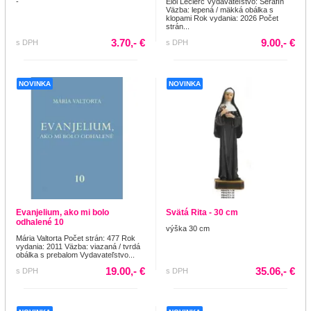
-
Éloi Leclerc Vydavateľstvo: Serafín
Väzba: lepená / mäkká obálka s
klopami Rok vydania: 2026 Počet
strán...
3.70,- €
9.00,- €
s DPH
s DPH
NOVINKA
NOVINKA
Evanjelium, ako mi bolo
Svätá Rita - 30 cm
odhalené 10
výška 30 cm
Mária Valtorta Počet strán: 477 Rok
vydania: 2011 Väzba: viazaná / tvrdá
obálka s prebalom Vydavateľstvo...
19.00,- €
35.06,- €
s DPH
s DPH