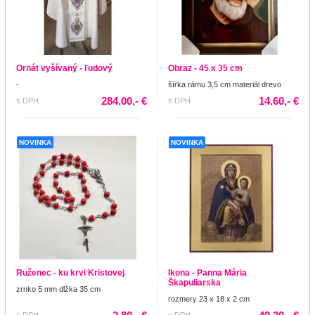
Ornát vyšívaný - ľudový
Obraz - 45 x 35 cm
-
šírka rámu 3,5 cm materiál drevo
284.00,- €
14.60,- €
s DPH
s DPH
NOVINKA
NOVINKA
Ruženec - ku krvi Kristovej
Ikona - Panna Mária
Škapuliarska
zrnko 5 mm dlžka 35 cm
rozmery 23 x 18 x 2 cm
s DPH
s DPH