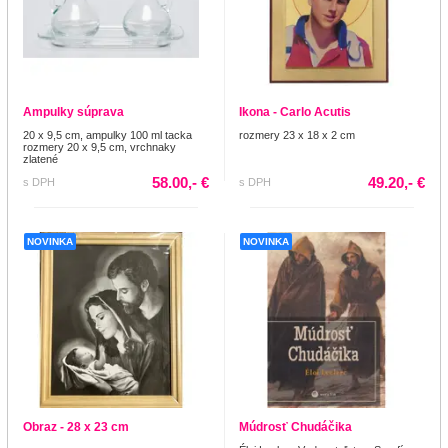
Ampulky súprava
Ikona - Carlo Acutis
20 x 9,5 cm, ampulky 100 ml tacka
rozmery 23 x 18 x 2 cm
rozmery 20 x 9,5 cm, vrchnaky
zlatené
58.00,- €
49.20,- €
s DPH
s DPH
NOVINKA
NOVINKA
Obraz - 28 x 23 cm
Múdrosť Chudáčika