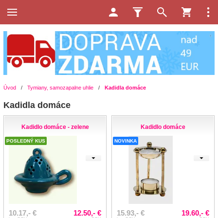
Úvod
/
Tymiany, samozapalne uhlie
/
Kadidla domáce
Kadidla domáce
Kadidlo domáce - zelene
Kadidlo domáce
POSLEDNÝ KUS
NOVINKA
10.17,- €
12.50,- €
15.93,- €
19.60,- €