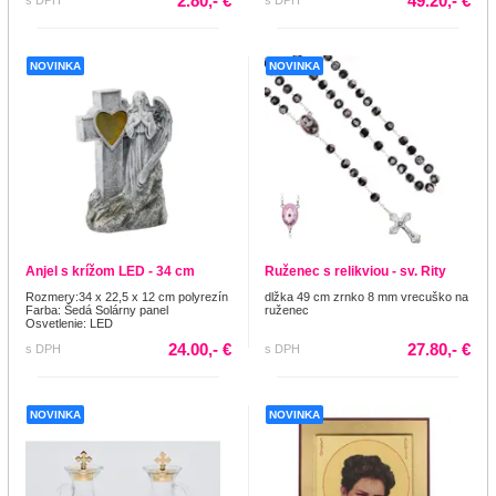
2.80,- €
49.20,- €
NOVINKA
NOVINKA
Anjel s krížom LED - 34 cm
Ruženec s relikviou - sv. Rity
Rozmery:34 x 22,5 x 12 cm polyrezín
dlžka 49 cm zrnko 8 mm vrecuško na
Farba: Šedá Solárny panel
ruženec
Osvetlenie: LED
24.00,- €
27.80,- €
s DPH
s DPH
NOVINKA
NOVINKA