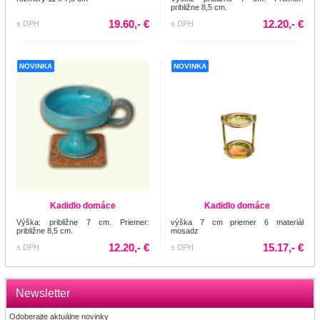
približne 8,5 cm.
19.60,- €
12.20,- €
s DPH
s DPH
NOVINKA
NOVINKA
Kadidlo domáce
Kadidlo domáce
Výška: približne 7 cm. Priemer:
výška 7 cm priemer 6 materiál
približne 8,5 cm.
mosadz
12.20,- €
15.17,- €
s DPH
s DPH
Newsletter
Odoberajte aktuálne novinky