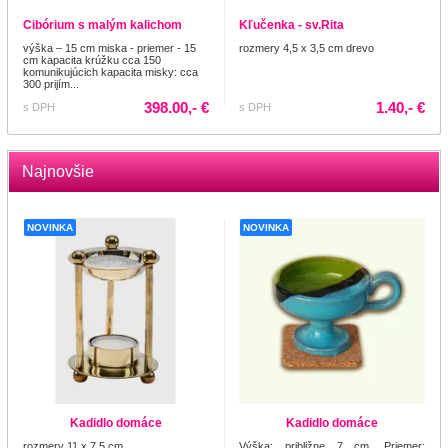
Cibórium s malým kalichom
Kľučenka - sv.Rita
výška – 15 cm miska - priemer - 15
rozmery 4,5 x 3,5 cm drevo
cm kapacita krúžku cca 150
komunikujúcich kapacita misky: cca
300 prijím...
398.00,- €
1.40,- €
s DPH
s DPH
Najnovšie
NOVINKA
NOVINKA
Kadidlo domáce
Kadidlo domáce
rozmery 11 x 7,5 cm
Výška: približne 7 cm. Priemer: