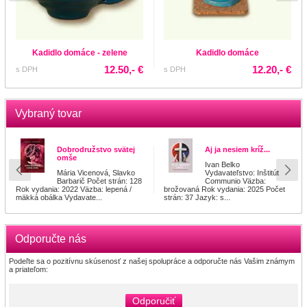
Kadidlo domáce - zelene
Kadidlo domáce
12.50,- €
12.20,- €
s DPH
s DPH
Vybraný tovar
Dobrodružstvo svätej
Aj ja nesiem kríž...
omše
Ivan Belko
Mária Vicenová, Slavko
Vydavateľstvo: Inštitút
Barbarič Počet strán: 128
Communio Väzba:
Rok vydania: 2022 Väzba: lepená /
brožovaná Rok vydania: 2025 Počet
mäkká obálka Vydavate...
strán: 37 Jazyk: s...
Odporučte nás
Podeľte sa o pozitívnu skúsenosť z našej spolupráce a odporučte nás Vašim známym
a priateľom:
Odporučiť