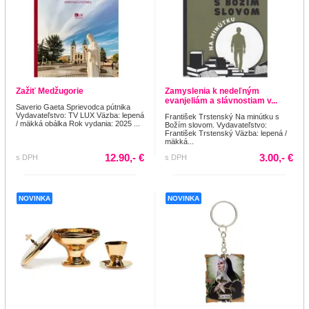
Zažiť Medžugorie
Zamyslenia k nedeľným
evanjeliám a slávnostiam v...
Saverio Gaeta Sprievodca pútnika
Vydavateľstvo: TV LUX Väzba: lepená
František Trstenský Na minútku s
/ mäkká obálka Rok vydania: 2025 ...
Božím slovom. Vydavateľstvo:
František Trstenský Väzba: lepená /
mäkká...
12.90,- €
3.00,- €
s DPH
s DPH
NOVINKA
NOVINKA