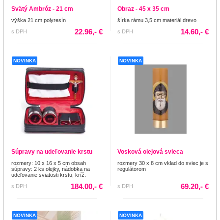
Svätý Ambróz - 21 cm
Obraz - 45 x 35 cm
výška 21 cm polyresín
šírka rámu 3,5 cm materiál drevo
22.96,- €
14.60,- €
s DPH
s DPH
NOVINKA
NOVINKA
Súpravy na udeľovanie krstu
Vosková olejová svieca
rozmery: 10 x 16 x 5 cm obsah
rozmery 30 x 8 cm vklad do sviec je s
súpravy: 2 ks olejky, nádobka na
regulátorom
udeľovanie sviatosti krstu, kríž.
184.00,- €
69.20,- €
s DPH
s DPH
NOVINKA
NOVINKA