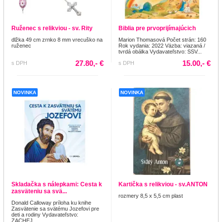
Ruženec s relikviou - sv. Rity
Biblia pre prvoprijímajúcich
dlžka 49 cm zrnko 8 mm vrecuško na
Marion Thomasová Počet strán: 160
ruženec
Rok vydania: 2022 Väzba: viazaná /
tvrdá obálka Vydavateľstvo: SSV...
27.80,- €
15.00,- €
s DPH
s DPH
NOVINKA
NOVINKA
Skladačka s nálepkami: Cesta k
Kartička s relikviou - sv.ANTON
zasväteniu sa svä...
rozmery 8,5 x 5,5 cm plast
Donald Calloway príloha ku knihe
Zasvätenie sa svätému Jozefovi pre
deti a rodiny Vydavateľstvo:
ZACHEJ....