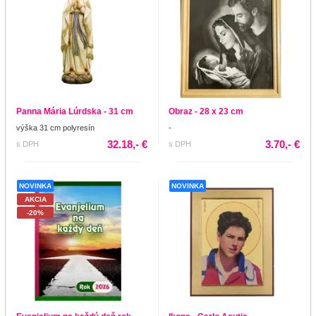
Panna Mária Lúrdska - 31 cm
Obraz - 28 x 23 cm
výška 31 cm polyresín
-
32.18,- €
3.70,- €
s DPH
s DPH
NOVINKA
NOVINKA
AKCIA
-20%