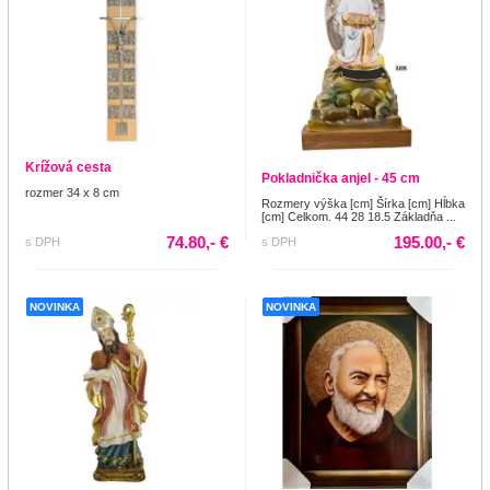
Krížová cesta
Pokladnička anjel - 45 cm
rozmer 34 x 8 cm
Rozmery výška [cm] Šírka [cm] Hĺbka
[cm] Celkom. 44 28 18.5 Základňa ...
74.80,- €
195.00,- €
s DPH
s DPH
NOVINKA
NOVINKA