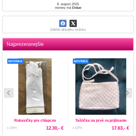
8. august 2026
meniny má
Oskar
Zdieľať aktuálnu stránku
Najprezeranejšie
NOVINKA
NOVINKA
Rukavičky pre chlapcov
Taštička na prvé sv.prijímanie
12.30,- €
17.63,- €
s DPH
s DPH