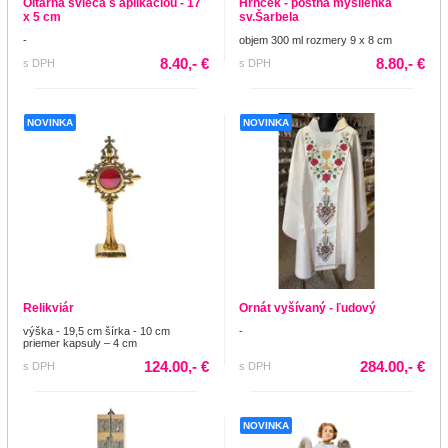
Oltárna svieca s aplikaciou - 17
Hrnček - pôstna myšlienka
x 5 cm
sv.Šarbela
-
objem 300 ml rozmery 9 x 8 cm
8.40,- €
8.80,- €
s DPH
s DPH
NOVINKA
NOVINKA
Relikviár
Ornát vyšívaný - ľudový
výška - 19,5 cm šírka - 10 cm
-
priemer kapsuly – 4 cm
124.00,- €
284.00,- €
s DPH
s DPH
NOVINKA