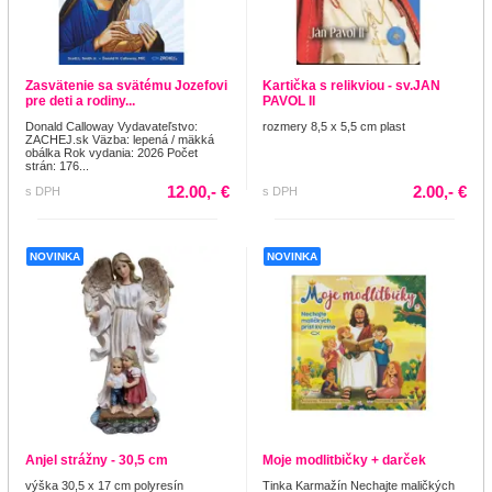
Zasvätenie sa svätému Jozefovi
Kartička s relikviou - sv.JAN
pre deti a rodiny...
PAVOL II
Donald Calloway Vydavateľstvo:
rozmery 8,5 x 5,5 cm plast
ZACHEJ.sk Väzba: lepená / mäkká
obálka Rok vydania: 2026 Počet
strán: 176...
12.00,- €
2.00,- €
s DPH
s DPH
NOVINKA
NOVINKA
Anjel strážny - 30,5 cm
Moje modlitbičky + darček
výška 30,5 x 17 cm polyresín
Tinka Karmažín Nechajte maličkých