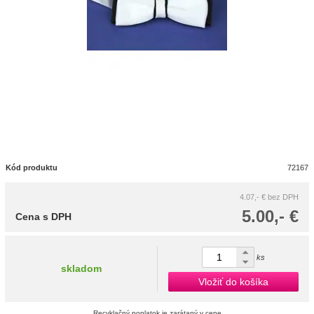
Kód produktu
72167
4.07,- €
bez DPH
5.00,- €
Cena s DPH
ks
skladom
Vložiť do košíka
Recyklačný poplatok je zarátaný v cene