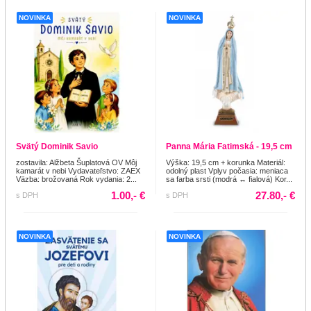
NOVINKA
NOVINKA
Svätý Dominik Savio
Panna Mária Fatimská - 19,5 cm
zostavila: Alžbeta Šuplatová OV Môj
Výška: 19,5 cm + korunka Materiál:
kamarát v nebi Vydavateľstvo: ZAEX
odolný plast Vplyv počasia: meniaca
Väzba: brožovaná Rok vydania: 2...
sa farba srsti (modrá ↔ fialová) Kor...
1.00,- €
27.80,- €
s DPH
s DPH
NOVINKA
NOVINKA