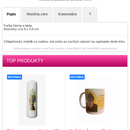
Popis
História cien
Komentáre
?
Farba čierna a biela.
Rozmery cca 9 x 3,5 cm
Chlapčenský motýlik zo saténu, má stuhu so suchým zipsom na zapínanie okolo krku.
(vyhradzujeme si právo meniť tieto popisy a špecifikácie bez predošlého upozornenia)
TOP PRODUKTY
NOVINKA
NOVINKA