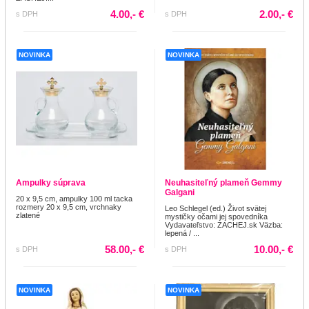
4.00,- €
2.00,- €
s DPH
s DPH
NOVINKA
NOVINKA
Ampulky súprava
Neuhasiteľný plameň Gemmy
Galgani
20 x 9,5 cm, ampulky 100 ml tacka
rozmery 20 x 9,5 cm, vrchnaky
Leo Schlegel (ed.) Život svätej
zlatené
mystičky očami jej spovedníka
Vydavateľstvo: ZACHEJ.sk Väzba:
lepená / ...
58.00,- €
10.00,- €
s DPH
s DPH
NOVINKA
NOVINKA