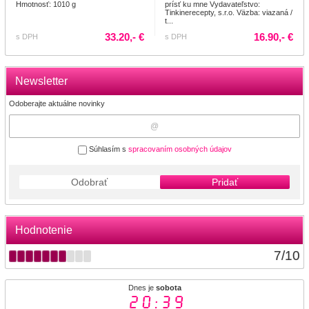
Hmotnosť: 1010 g
prísť ku mne Vydavateľstvo:
Tinkinerecepty, s.r.o. Väzba: viazaná /
t...
33.20,- €
16.90,- €
s DPH
s DPH
Newsletter
Odoberajte aktuálne novinky
Súhlasím s
spracovaním osobných údajov
Odobrať
Pridať
Hodnotenie
7
/
10
Dnes je
sobota
20:39