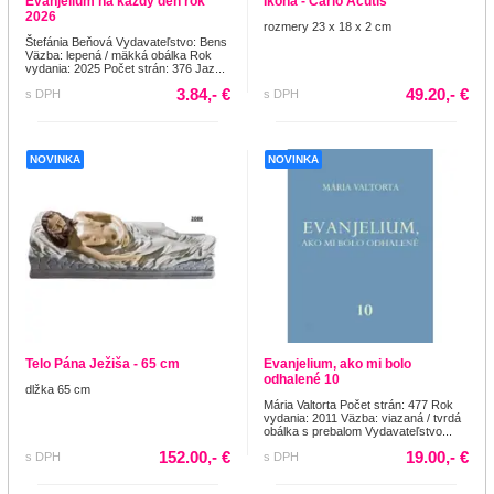
Evanjelium na každý deň rok
Ikona - Carlo Acutis
2026
rozmery 23 x 18 x 2 cm
Štefánia Beňová Vydavateľstvo: Bens
Väzba: lepená / mäkká obálka Rok
vydania: 2025 Počet strán: 376 Jaz...
3.84,- €
49.20,- €
s DPH
s DPH
NOVINKA
NOVINKA
Telo Pána Ježiša - 65 cm
Evanjelium, ako mi bolo
odhalené 10
dlžka 65 cm
Mária Valtorta Počet strán: 477 Rok
vydania: 2011 Väzba: viazaná / tvrdá
obálka s prebalom Vydavateľstvo...
152.00,- €
19.00,- €
s DPH
s DPH