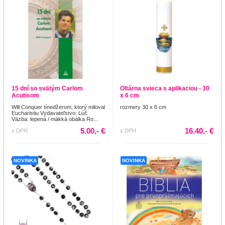
15 dní so svätým Carlom
Oltárna svieca s aplikaciou - 30
Acutisom
x 6 cm
Will Conquer tínedžerom, ktorý miloval
rozmery 30 x 6 cm
Eucharistiu Vydavateľstvo: Lúč
Väzba: lepená / mäkká obálka Ro...
5.00,- €
16.40,- €
s DPH
s DPH
NOVINKA
NOVINKA